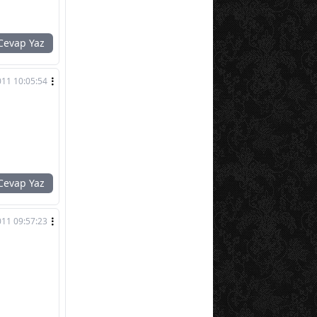
evap Yaz
011 10:05:54
evap Yaz
011 09:57:23