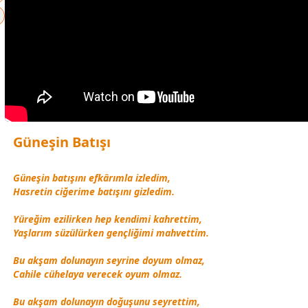
Güneşin Batışı
Güneşin batışını efkârımla izledim,
Hasretin ciğerime batışını gizledim.
Yüreğim ezilirken hep kendimi kahrettim,
Yaşlarım süzülürken gençliğimi mahvettim.
Bu akşam dolunayın seyrine doyum olmaz,
Cahile cühelaya verecek oyum olmaz.
Bu akşam dolunayın doğuşunu seyrettim,