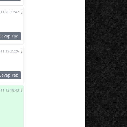
011 20:32:42
evap Yaz
011 12:25:26
evap Yaz
011 12:18:43