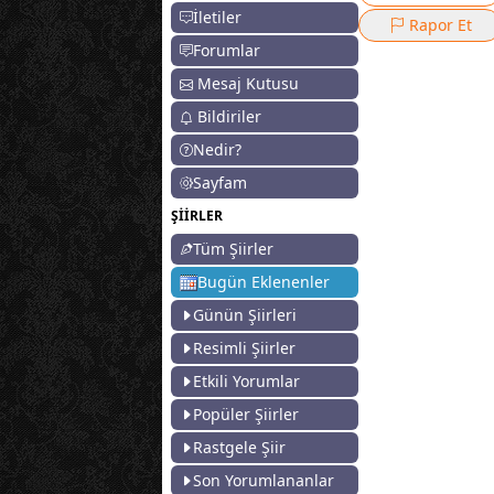
İletiler
Rapor Et
Forumlar
Mesaj Kutusu
Bildiriler
Nedir?
Sayfam
ŞİİRLER
Tüm Şiirler
Bugün Eklenenler
Günün Şiirleri
Resimli Şiirler
Etkili Yorumlar
Popüler Şiirler
Rastgele Şiir
Son Yorumlananlar