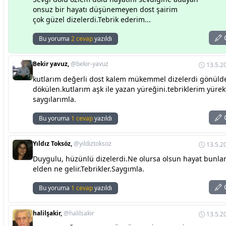
onsuz bir hayatı düşünemeyen dost şairim
çok güzel dizelerdi.Tebrik ederim...
C
Bu yoruma
2 cevap
yazıldı
Bekir yavuz,
@bekir-yavuz
13.5.2
kutlarım değerli dost kalem mükemmel dizelerdi gönüld
dökülen.kutlarım aşk ile yazan yüreğini.tebriklerim yüre
saygılarımla.
C
Bu yoruma
1 cevap
yazıldı
Yıldız Toksöz,
@yildiztoksoz
13.5.2
Duygulu, hüzünlü dizelerdi.Ne olursa olsun hayat bunlar
elden ne gelir.Tebrikler.Saygımla.
C
Bu yoruma
1 cevap
yazıldı
halilşakir,
@halilsakir
13.5.2