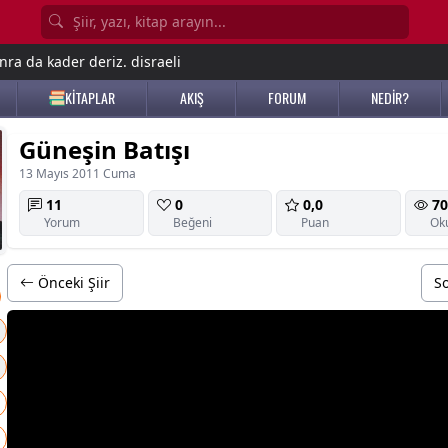
nra da kader deriz. disraeli
KİTAPLAR
AKIŞ
FORUM
NEDİR?
Güneşin Batışı
13 Mayıs 2011 Cuma
11
0
0,0
70
Yorum
Beğeni
Puan
Ok
Önceki Şiir
So