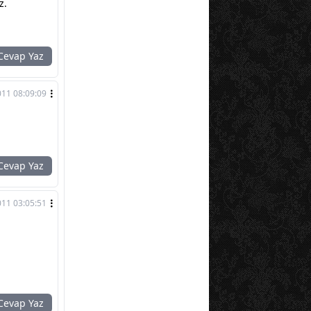
z.
evap Yaz
011 08:09:09
evap Yaz
011 03:05:51
evap Yaz