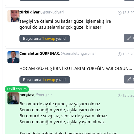
türkü diyarı,
@turkudiyari
13.5.2
sevgiyi ve özlemi bu kadar güzel işlemek şiire
gönül dolusu selamlar çok güzel bir eser
C
Bu yoruma
1 cevap
yazıldı
CemalettinGÜRPINAR,
@cemalettingurpinar
13.5.2
HOCAM GÜZEL ŞİİRNİ KUTLARIM YÜREĞİN VAR OLSUN...
C
Bu yoruma
1 cevap
yazıldı
Etkili Yorum
nergiz-z,
@nergiz-z
13.5.2
Bir ömürde ay ile güneşsiz yaşam olmaz
Senin olmadığın yerde, aşkla işim olmaz
Bu ömürde sevgisiz, sensiz de yaşam olmaz
Senin olmadığın yerde, aşkla yaşam olmaz.
Sevgi dolu özlem dolu hayatını sevdigine adayan