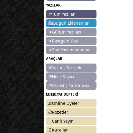
YAZILAR
Tüm Yazılar
Bugün Eklenenler
Günün Yazıları
Rastgele Yazı
Son Yorumlananlar
ARAÇLAR
Yazımı Türkçele
Hece Sayıcı
Akrostiş Yardımcısı
EDEBİYAT DEFTERİ
Online Üyeler
Rozetler
Canlı Yayın
Kurallar