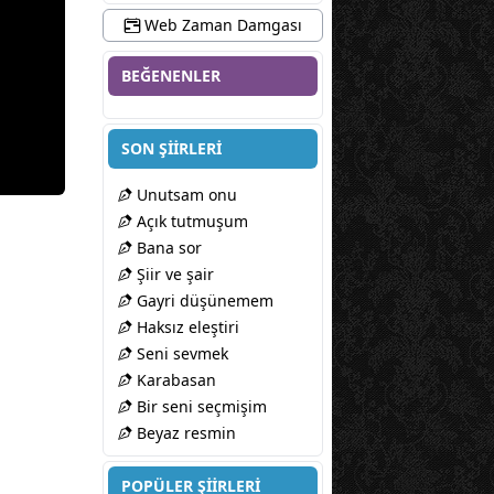
Web Zaman Damgası
BEĞENENLER
SON ŞİİRLERİ
Unutsam onu
Açık tutmuşum
Bana sor
Şiir ve şair
Gayri düşünemem
Haksız eleştiri
Seni sevmek
Karabasan
Bir seni seçmişim
Beyaz resmin
POPÜLER ŞİİRLERİ