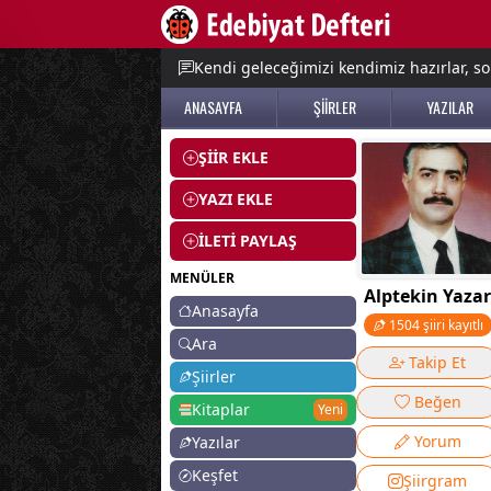
e menu
Kendi geleceğimizi kendimiz hazırlar, so
ANASAYFA
ŞİİRLER
YAZILAR
ŞİİR EKLE
YAZI EKLE
İLETİ PAYLAŞ
MENÜLER
Alptekin Yazar
Anasayfa
1504 şiiri kayıtlı
Ara
Takip Et
Şiirler
Beğen
Kitaplar
Yeni
Yorum
Yazılar
Keşfet
Şiirgram