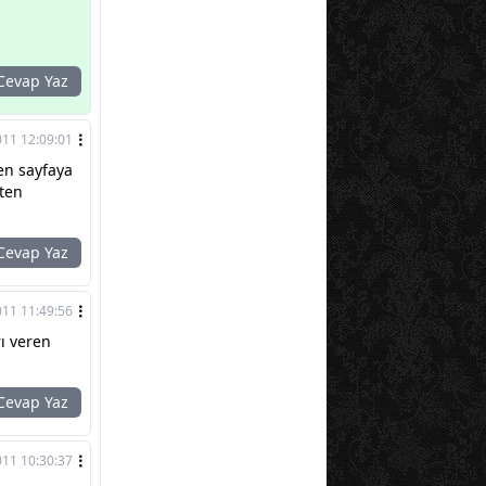
evap Yaz
011 12:09:01
en sayfaya
kten
evap Yaz
011 11:49:56
ı veren
evap Yaz
011 10:30:37