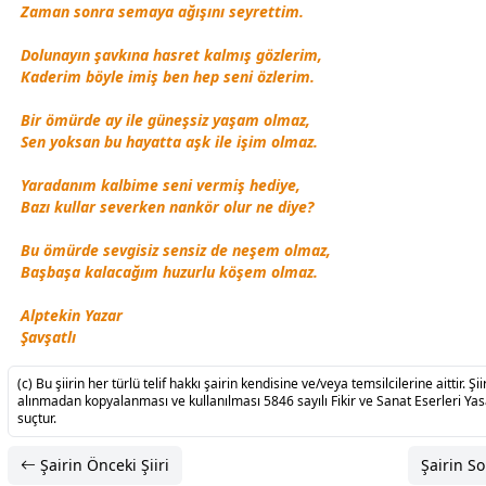
Zaman sonra semaya ağışını seyrettim.
Dolunayın şavkına
hasret
kalmış gözlerim,
Kaderim böyle imiş ben hep seni özlerim.
Bir ömürde ay ile
güneş
siz yaşam olmaz,
Sen yoksan bu hayatta
aşk
ile işim olmaz.
Yaradanım kalbime seni vermiş hediye,
Bazı kullar severken nankör olur ne diye?
Bu ömürde
sevgi
siz sensiz de neşem olmaz,
Başbaşa kalacağım huzurlu köşem olmaz.
Alptekin Yazar
Şavşatlı
(c) Bu şiirin her türlü telif hakkı şairin kendisine ve/veya temsilcilerine aittir. Şiir
alınmadan kopyalanması ve kullanılması 5846 sayılı Fikir ve Sanat Eserleri Ya
suçtur.
Şairin Önceki Şiiri
Şairin So