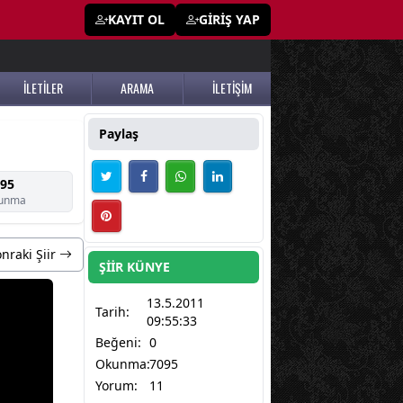
KAYIT OL
GİRİŞ YAP
İLETİLER
ARAMA
İLETİŞİM
Paylaş
95
unma
nraki Şiir
ŞİİR KÜNYE
13.5.2011
Tarih:
09:55:33
Beğeni:
0
Okunma:
7095
Yorum:
11