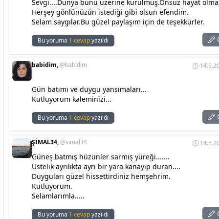
Sevgi....Dünya bunu üzerine kurulmuş.Onsuz hayat olma
Herşey gönlünüzün istediği gibi olsun efendim.
Selam saygılar.Bu güzel paylaşım için de teşekkürler.
C
Bu yoruma
1 cevap
yazıldı
babidim,
@babidim
14.5.2
Gün batımı ve duygu yansımaları...
Kutluyorum kaleminizi...
C
Bu yoruma
1 cevap
yazıldı
ŞİMAL34,
@simal34
14.5.2
Güneş batmış hüzünler sarmış yüreği.......
Üstelik ayrılıkta ayrı bir yara kanayıp duran....
Duyguları güzel hissettirdiniz hemşehrim.
Kutluyorum.
Selamlarımla.....
C
Bu yoruma
1 cevap
yazıldı