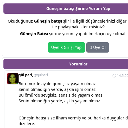
Güneşin batışı Şiirine
Yorum Yap
Okuduğunuz
Güneşin batışı
şiir ile ilgili düşüncelerinizi diğe
ile paylaşmak ister misiniz?
Güneşin Batışı
şiirine yorum yapabilmek için üye olmalıs
Üyelik Girişi Yap
Üye Ol
Yorumlar
gül peri,
@gulperi
14.5.2
Bir ömürde ay ile güneşsiz yaşam olmaz
Senin olmadığın yerde, aşkla işim olmaz
Bu ömürde sevgisiz, sensiz de yaşam olmaz
Senin olmadığın yerde, aşkla yaşam olmaz.
Güneşin batışı size ilham vermiş ve bu harika duygular
dizelere.