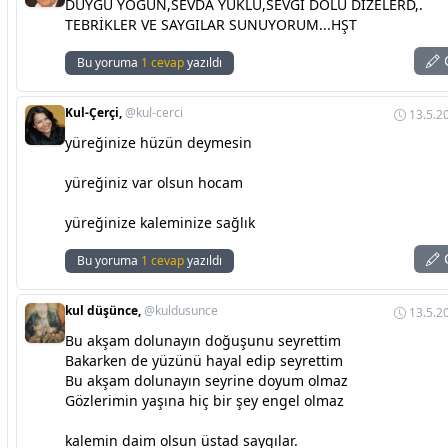
DUYGU YOĞUN,SEVDA YÜKLÜ,SEVGİ DOLU DİZELERD,.
TEBRİKLER VE SAYGILAR SUNUYORUM...HŞT
C
Bu yoruma
1 cevap
yazıldı
Kul-Çerçi,
@kul-cerci
13.5.2
yüreğinize hüzün deymesin
yüreğiniz var olsun hocam
yüreğinize kaleminize sağlık
C
Bu yoruma
1 cevap
yazıldı
kul düşünce,
@kuldusunce
13.5.2
Bu akşam dolunayın doğuşunu seyrettim
Bakarken de yüzünü hayal edip seyrettim
Bu akşam dolunayın seyrine doyum olmaz
Gözlerimin yaşına hiç bir şey engel olmaz
kalemin daim olsun üstad saygılar.