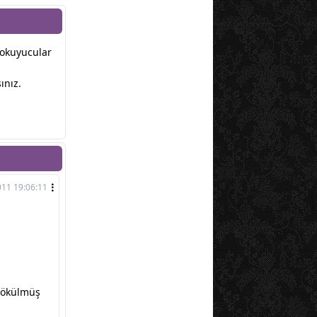
r okuyucular
ınız.
011 19:06:11
 dökülmüş