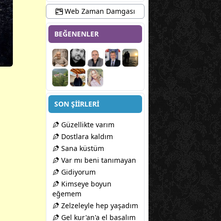
Web Zaman Damgası
BEĞENENLER
SON ŞİİRLERİ
Güzellikte varım
Dostlara kaldım
Sana küstüm
Var mı beni tanımayan
Gidiyorum
Kimseye boyun
eğemem
Zelzeleyle hep yaşadım
Gel kur'an'a el basalım