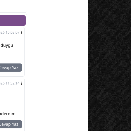
026 15:03:07
, duygu
evap Yaz
026 11:32:14
önderdim
evap Yaz