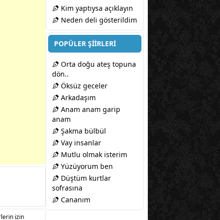
Kim yaptıysa açıklayın
Neden deli gösterildim
POPÜLER ŞİİRLERİ
Orta doğu ateş topuna
dön..
Öksüz geceler
Arkadaşım
Anam anam garip
anam
Şakma bülbül
Vay insanlar
Mutlu olmak isterim
Yüzüyorum ben
Düştüm kurtlar
sofrasına
Cananım
lerin izin