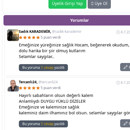
Üyelik Girişi Yap
Üye Ol
Yorumlar
Sadık KARADEMİR,
@sadik-karademir
8.7.2
5 puan verdi
Emeğinize yüreğinize sağlık Hocam, beğenerek okudum
dolu harika bir şiir olmuş kutlarım
Selamlar saygılar..
C
Bu yoruma
1 cevap
yazıldı
Tercanlı24,
@tercanli24
8.7.2
5 puan verdi
Hayırlı sabahların olsun değerli kalem
Anlamlıydı DUYGU YÜKLÜ DİZELER
Emeğinize ve kaleminize sağlık
kaleminiz daim ilhamınız bol olsun. selamlar saygılar g
C
Bu yoruma
1 cevap
yazıldı