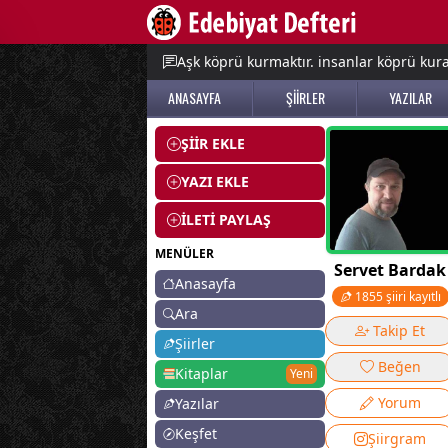
e menu
Aşk köprü kurmaktır. insanlar köprü kurac
ANASAYFA
ŞİİRLER
YAZILAR
ŞİİR EKLE
YAZI EKLE
İLETİ PAYLAŞ
MENÜLER
Servet Bardak
Anasayfa
1855 şiiri kayıtlı
Ara
Takip Et
Şiirler
Beğen
Kitaplar
Yeni
Yorum
Yazılar
Keşfet
Şiirgram