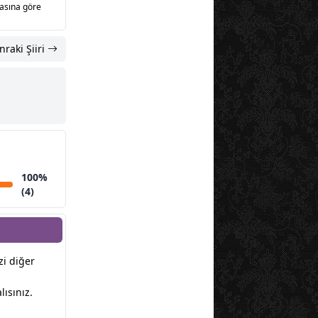
sasına göre
nraki Şiiri
100%
(4)
izi diğer
ısınız.