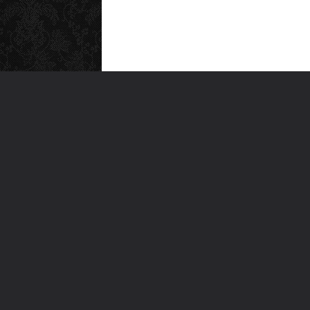
MEN
Anas
Türkiye'nin en büyük kültür sanat
Şiirl
platformu
Yazı
For
Ara