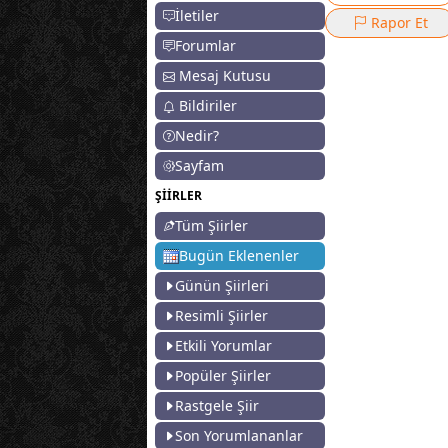
İletiler
Rapor Et
Forumlar
Mesaj Kutusu
Bildiriler
Nedir?
Sayfam
ŞİİRLER
Tüm Şiirler
Bugün Eklenenler
Günün Şiirleri
Resimli Şiirler
Etkili Yorumlar
Popüler Şiirler
Rastgele Şiir
Son Yorumlananlar