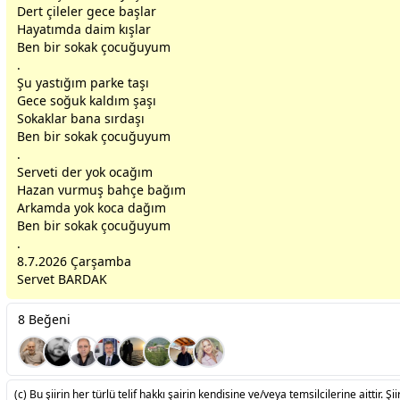
Dert çileler
gece
başlar
Hayatımda daim kışlar
Ben bir sokak çocuğuyum
.
Şu yastığım parke taşı
Gece soğuk kaldım şaşı
Sokaklar bana sırdaşı
Ben bir sokak çocuğuyum
.
Serveti der yok ocağım
Hazan vurmuş bahçe bağım
Arkamda yok koca dağım
Ben bir sokak çocuğuyum
.
8.7.2026 Çarşamba
Servet BARDAK
8 Beğeni
(c) Bu şiirin her türlü telif hakkı şairin kendisine ve/veya temsilcilerine aittir. Şiir