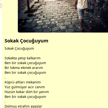
Sokak Çocuğuyum
Sokak Çocuğuyum
Sokakta yatıp kalkarım
Ben bir sokak çocuğuyum
Bir lokma
ekmek
ararım
Ben bir sokak çocuğuyum
.
Köprü altları mekanım
Yüz
gül
müyor acır canım
Hüzün kokar dört bir yanım
Ben bir sokak çocuğuyum
.
Dolmuş etrafım ayaşlar