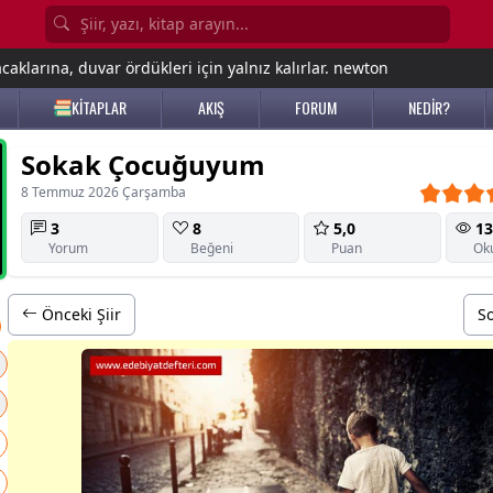
aklarına, duvar ördükleri için yalnız kalırlar. newton
KİTAPLAR
AKIŞ
FORUM
NEDİR?
Sokak Çocuğuyum
8 Temmuz 2026 Çarşamba
3
8
5,0
13
Yorum
Beğeni
Puan
Ok
Önceki Şiir
So