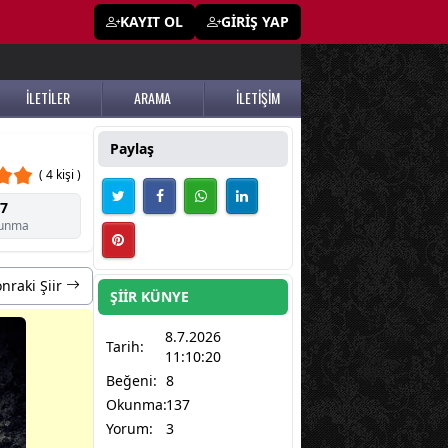
KAYIT OL
GİRİŞ YAP
İLETİLER
ARAMA
İLETİŞİM
Paylaş
( 4 kişi )
7
unma
nraki Şiir
ŞİİR KÜNYE
8.7.2026
Tarih:
11:10:20
Beğeni:
8
Okunma:
137
Yorum:
3