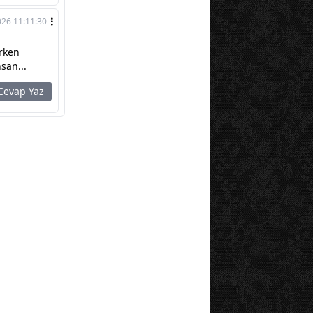
026 11:11:30
urken
nsan...
evap Yaz