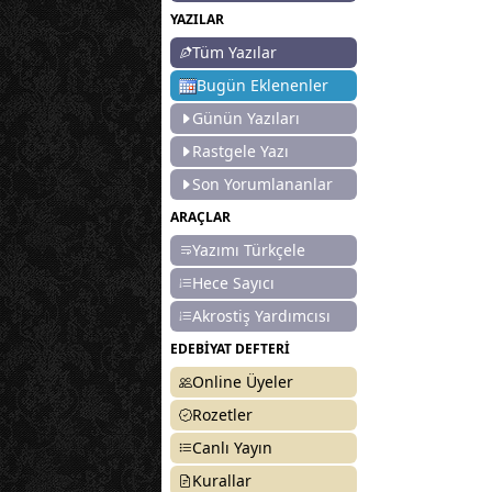
YAZILAR
Tüm Yazılar
Bugün Eklenenler
Günün Yazıları
Rastgele Yazı
Son Yorumlananlar
ARAÇLAR
Yazımı Türkçele
Hece Sayıcı
Akrostiş Yardımcısı
EDEBİYAT DEFTERİ
Online Üyeler
Rozetler
Canlı Yayın
Kurallar