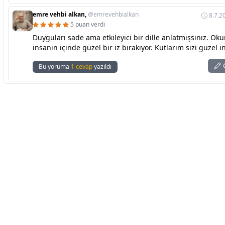
emre vehbi alkan,
@emrevehbialkan
8.7.2
5 puan verdi
Duyguları sade ama etkileyici bir dille anlatmışsınız. Ok
insanın içinde güzel bir iz bırakıyor. Kutlarım sizi güzel i
C
Bu yoruma
1 cevap
yazıldı