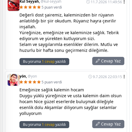
Kul Seyyah,
@kul-seyyah
11.7.2026 11:49:56
5 puan verdi
Değerli dost şairemiz, kaleminizden bir rüyanın
anlatıldığı bir şiir okudum. Rüyanız hayra çevrilir
inşallah.
Yüreğinize, emeğinize ve kaleminize sağlık. Tebrik
ediyorum ve yürekten kutluyorum sizi.
Selam ve saygılarımla esenlikler dilerim. Mutlu ve
huzurlu bir hafta sonu geçirmeniz dileğimle.
Cevap Yaz
Bu yoruma
1 cevap
yazıldı
yön,
@yon
9.7.2026 22:03:15
5 puan verdi
Emeğinize sağlık kalemin hocam
Duygu yüklü yüreğinize ve usta kalemin daim olsun
hocam Nice güzel eserlerde buluşmak dileğiyle
esenlik dolu Akşamlar diliyorum sayğlar selamlar
yolluyorum
Cevap Yaz
Bu yoruma
1 cevap
yazıldı