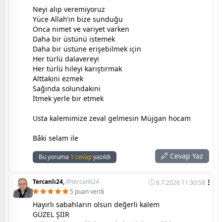
Neyi alıp veremiyoruz
Yüce Allah’ın bize sunduğu
Onca nimet ve variyet varken
Daha bir üstünü istemek
Daha bir üstüne erişebilmek için
Her türlü dalavereyi
Her türlü hileyi karıştırmak
Alttakini ezmek
Sağında solundakini
İtmek yerle bir etmek
Usta kalemimize zeval gelmesin Müjgan hocam
Bâki selam ile
Cevap Yaz
Bu yoruma
1 cevap
yazıldı
Tercanlı24,
@tercanli24
8.7.2026 11:30:58
5 puan verdi
Hayırlı sabahların olsun değerli kalem
GÜZEL ŞİİR