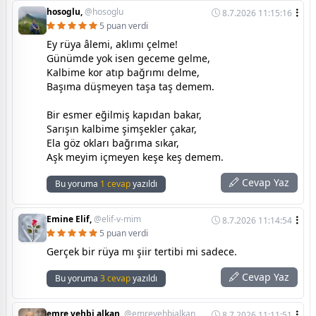
hosoglu,
@hosoglu
8.7.2026 11:15:16
5 puan verdi
Ey rüya âlemi, aklımı çelme!
Günümde yok isen geceme gelme,
Kalbime kor atıp bağrımı delme,
Başıma düşmeyen taşa taş demem.
Bir esmer eğilmiş kapıdan bakar,
Sarışın kalbime şimşekler çakar,
Ela göz okları bağrıma sıkar,
Aşk meyim içmeyen keşe keş demem.
Cevap Yaz
Bu yoruma
1 cevap
yazıldı
Emine Elif,
@elif-v-mim
8.7.2026 11:14:54
5 puan verdi
Gerçek bir rüya mı şiir tertibi mi sadece.
Cevap Yaz
Bu yoruma
3 cevap
yazıldı
emre vehbi alkan,
@emrevehbialkan
8.7.2026 11:11:51