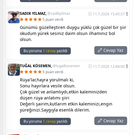
SADIK YILMAZ,
@sadikyilmaz
11.7.2026 15:45:37
5 puan verdi
Günümü güzelleştiren duygu yüklü çok güzel bir şiir
okudum yürek sesiniz daim olsun ilhamınız bol
olsun.
Cevap Yaz
Bu yoruma
1 cevap
yazıldı
TUĞAL KÖSEMEN,
@tugalkosemen
11.7.2026 12:44:06
5 puan verdi
Rüya'lar,hayra yorulmalı ki,
Sonu hayırlara vesile olsun.
Çok güzel ve anlamlıydı,etkin kaleminizden
düşen rüya anlatımı şiiri
Değerli şairim,kutlarım etkin kaleminizi,engin
yüreğinizi.Saygıyla esenlik dilerim.
Cevap Yaz
Bu yoruma
1 cevap
yazıldı