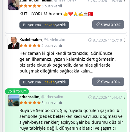
Zümrüt Kul Hasani,
@hasanbelek
8.7.2026 11:57:36
5 puan verdi
KUTLUYORUM hocam 👍❤️🙏✍️☕🇹🇷
Cevap Yaz
Bu yoruma
1 cevap
yazıldı
Kızılelmalım,
@kizilelmalim
8.7.2026 11:57:10
5 puan verdi
Her zaman ki gibi kendi tarzınızda;; Gönlünüze
gelen ilhamınızı, yazan kaleminiz dert görmesin,
bizlerde okuduk beğendik, daha nice şiirlerde
buluşmak dileğimle sağlıcakla kalın...
Cevap Yaz
Bu yoruma
1 cevap
yazıldı
Etkili Yorum
erbensalim,
@erbensalim
8.7.2026 11:44:47
5 puan verdi
Rüya ve Sembolizm: Şiir, rüyada görülen şaşırtıcı bir
sembolle (bebek beklerken kedi yavrusu doğması ve
siyah-beyaz renkler) açılıyor. Şair bu durumu düz bir
rüya tabiriyle değil, dünyanın aldatıcı ve şaşırtıcı