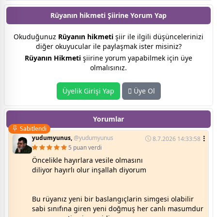
Rüyanın hikmeti Şiirine
Yorum Yap
Okuduğunuz
Rüyanın hikmeti
şiir ile ilgili düşüncelerinizi
diğer okuyucular ile paylaşmak ister misiniz?
Rüyanın Hikmeti
şiirine yorum yapabilmek için üye
olmalısınız.
Üyelik Girişi Yap
Üye Ol
Yorumlar
Sabitlendi
yudumyunus,
@yudumyunus
8.7.2026 14:33:58
5 puan verdi
Öncelikle hayırlara vesile olmasını
diliyor hayırlı olur inşallah diyorum
Bu rüyanız yeni bir baslangıçlarin simgesi olabilir
sabi sınıfına giren yeni doğmuş her canlı masumdur