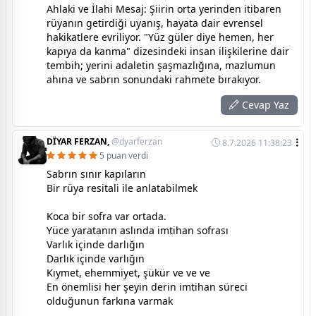
Ahlaki ve İlahi Mesaj: Şiirin orta yerinden itibaren
rüyanın getirdiği uyanış, hayata dair evrensel
hakikatlere evriliyor. "Yüz güler diye hemen, her
kapıya da kanma" dizesindeki insan ilişkilerine dair
tembih; yerini adaletin şaşmazlığına, mazlumun
ahına ve sabrın sonundaki rahmete bırakıyor.
Cevap Yaz
DÏYAR FERZAN,
@dyarferzan
8.7.2026 11:38:23
5 puan verdi
Sabrın sınır kapıların
Bir rüya resitali ile anlatabilmek
Koca bir sofra var ortada.
Yüce yaratanın aslında imtihan sofrası
Varlık içinde darlığın
Darlık içinde varlığın
Kıymet, ehemmiyet, şükür ve ve ve
En önemlisi her şeyin derin imtihan süreci
olduğunun farkına varmak