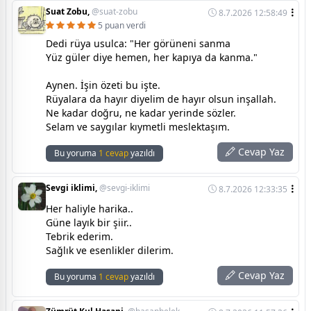
Suat Zobu,
@suat-zobu
8.7.2026 12:58:49
5 puan verdi
Dedi rüya usulca: "Her görüneni sanma
Yüz güler diye hemen, her kapıya da kanma."
Aynen. İşin özeti bu işte.
Rüyalara da hayır diyelim de hayır olsun inşallah.
Ne kadar doğru, ne kadar yerinde sözler.
Selam ve saygılar kıymetli meslektaşım.
Cevap Yaz
Bu yoruma
1 cevap
yazıldı
Sevgi iklimi,
@sevgi-iklimi
8.7.2026 12:33:35
Her haliyle harika..
Güne layık bir şiir..
Tebrik ederim.
Sağlık ve esenlikler dilerim.
Cevap Yaz
Bu yoruma
1 cevap
yazıldı