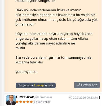
masumuyetin simgesidir
Hâkk yolunda ilerlemenin İhlas ve imanın
güçlenmesiyle dahada hız kazanması bu yolda bir
çok imtihanın olması inanç dolu bir yüreğe asla yük
olmamalıdır
Rüyanın hikmetinde hayırlara yorup hayırlı vede
engelsiz yollar nasip etsin rabbim tüm Allaha
yönelip akaitlerine riayet edenlere ne
mutlu
Sizi vede bu anlamlı şiirinizi tüm samimiyetimle
kutlarım tebrikler
yudumyunus
Cevap Yaz
Bu yoruma
1 cevap
yazıldı
AHMET ACAR,
@ahmetacar
29.7.2026 00:33:10
5 puan verdi