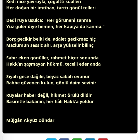
Kedi nice yavruyla, çoğalttı sualleri
Her
doğa
n bir imtihan, tarttı
gönül
telleri
Dedi rüya usulca: "Her görüneni sanma
Yüz
gül
er diye hemen, her kapıya da kanma."
Borç gecikir belki de, adalet gecikmez hiç
Mazlumun sessiz ahı, arşa yükselir bilinç
Sabır eken
gönül
ler, rahmet biçer sonunda
Hakk’ın şaşmayan hükmü, tecelli eder anda
Siyah
gece
dağılır,
beyaz
sabah övünür
Rabbe güvenen kulun, gönlü daim sevinir
Rüyalar haber değil, hikmet örülü dildir
Basiretle bakanın, her hâli Hakk’a yoldur
Müjgân Akyüz Dündar