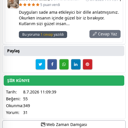
5 puan verdi
Duyguları sade ama etkileyici bir dille anlatmışsınız.
Okurken insanın içinde güzel bir iz bırakıyor.
Kutlarım sizi güzel insan...
Cevap Yaz
Bu yoruma
1 cevap
yazıldı
Paylaş
ŞİİR KÜNYE
Tarih:
8.7.2026 11:09:39
Beğeni:
55
Okunma:
349
Yorum:
31
Web Zaman Damgası