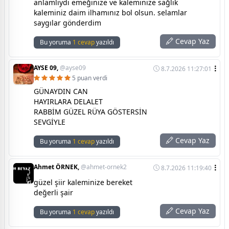
anlamlıydı emeğinize ve kaleminize sağlık
kaleminiz daim ilhamınız bol olsun. selamlar
saygılar gönderdim
Cevap Yaz
Bu yoruma
1 cevap
yazıldı
AYSE 09,
@ayse09
8.7.2026 11:27:01
5 puan verdi
GÜNAYDIN CAN
HAYIRLARA DELALET
RABBİM GÜZEL RÜYA GÖSTERSİN
SEVGİYLE
Cevap Yaz
Bu yoruma
1 cevap
yazıldı
Ahmet ÖRNEK,
@ahmet-ornek2
8.7.2026 11:19:40
güzel şiir kaleminize bereket
değerli şair
Cevap Yaz
Bu yoruma
1 cevap
yazıldı