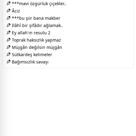
***mavi özgürlük çiçekler..
Âciz
***bu şiir bana makber
İlâhî bir şifâdır ağlamak..
Ey allah'ın resulu 2
Toprak haksızlık yapmaz
Müjgân değilsin müjgân
Sütkardeş kelimeler
Bağımsızlık savaşı