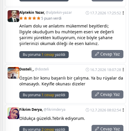
Alptekin Yazar,
@alptekin-yazar
17.7.2026 17:25:52
5 puan verdi
Anlam dolu ve anlatımı mükemmel beyitlerdi;
İlgiyle okuduğum bu muhteşem eseri ve değerli
şairimi yürekten kutluyorum, nice böyle şahane
şiirlerinizi okumak dileği ile esen kalınız.
Cevap Yaz
Bu yoruma
1 cevap
yazıldı
Dosteli_,
@dosteli
16.7.2026 18:07:28
Özgün bir konu başarılı bir çalışma. Ya bu rüyalar da
olmasaydı. Keyifle okunası dizeler
Cevap Yaz
Bu yoruma
1 cevap
yazıldı
Fikrim Derya,
@fikrimderya
12.7.2026 08:02:54
Oldukça güzeldi.Tebrik ediyorum.
Cevap Yaz
Bu yoruma
2 cevap
yazıldı