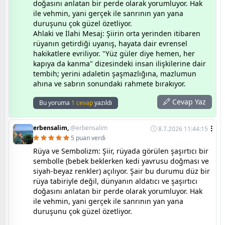
doğasını anlatan bir perde olarak yorumluyor. Hak
ile vehmin, yani gerçek ile sanrının yan yana
duruşunu çok güzel özetliyor.
Ahlaki ve İlahi Mesaj: Şiirin orta yerinden itibaren
rüyanın getirdiği uyanış, hayata dair evrensel
hakikatlere evriliyor. "Yüz güler diye hemen, her
kapıya da kanma" dizesindeki insan ilişkilerine dair
tembih; yerini adaletin şaşmazlığına, mazlumun
ahına ve sabrın sonundaki rahmete bırakıyor.
Cevap Yaz
Bu yoruma
1 cevap
yazıldı
erbensalim,
@erbensalim
8.7.2026 11:44:15
5 puan verdi
Rüya ve Sembolizm: Şiir, rüyada görülen şaşırtıcı bir
sembolle (bebek beklerken kedi yavrusu doğması ve
siyah-beyaz renkler) açılıyor. Şair bu durumu düz bir
rüya tabiriyle değil, dünyanın aldatıcı ve şaşırtıcı
doğasını anlatan bir perde olarak yorumluyor. Hak
ile vehmin, yani gerçek ile sanrının yan yana
duruşunu çok güzel özetliyor.