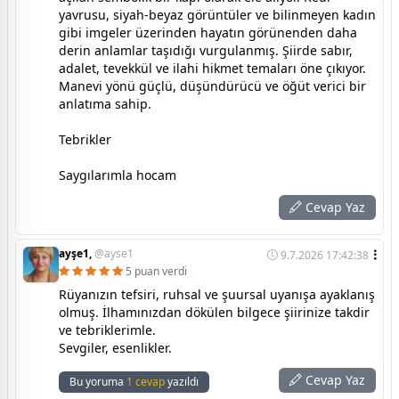
yavrusu, siyah-beyaz görüntüler ve bilinmeyen kadın
gibi imgeler üzerinden hayatın görünenden daha
derin anlamlar taşıdığı vurgulanmış. Şiirde sabır,
adalet, tevekkül ve ilahi hikmet temaları öne çıkıyor.
Manevi yönü güçlü, düşündürücü ve öğüt verici bir
anlatıma sahip.
Tebrikler
Saygılarımla hocam
Cevap Yaz
ayşe1,
@ayse1
9.7.2026 17:42:38
5 puan verdi
Rüyanızın tefsiri, ruhsal ve şuursal uyanışa ayaklanış
olmuş. İlhamınızdan dökülen bilgece şiirinize takdir
ve tebriklerimle.
Sevgiler, esenlikler.
Cevap Yaz
Bu yoruma
1 cevap
yazıldı