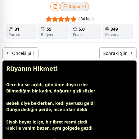
Rapor Et
( 34 kişi )
31
55
5,0
349
Yorum
Beğeni
Puan
Okunma
Önceki Şiir
Sonraki Şiir
Rüyanın Hikmeti
Gece bir sır açıldı, gönlüme düştü izler
Bilmediğim bir
kadın
, doğurur gizli sözler
Bebek diye beklerken, kedi yavrusu geldi
Dünya dediğin perde, nice sırları deldi
Siyah
beyaz
iç içe, bir ibret resmi çizdi
Hak ile vehim bazen, aynı gölgede gezdi