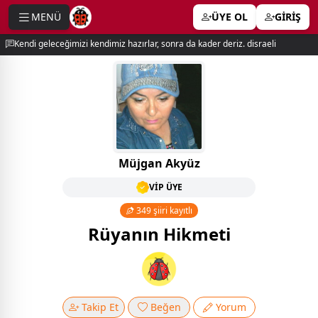
MENÜ
ÜYE OL
GİRİŞ
e menu
Kendi geleceğimizi kendimiz hazırlar, sonra da kader deriz. disraeli
Müjgan Akyüz
VİP ÜYE
349 şiiri kayıtlı
Rüyanın Hikmeti
Takip Et
Beğen
Yorum