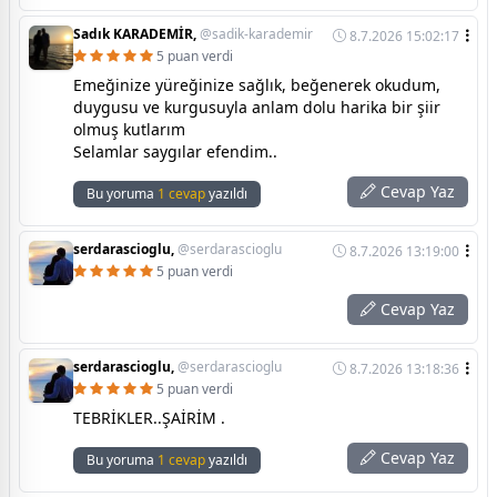
Sadık KARADEMİR,
@sadik-karademir
8.7.2026 15:02:17
5 puan verdi
Emeğinize yüreğinize sağlık, beğenerek okudum,
duygusu ve kurgusuyla anlam dolu harika bir şiir
olmuş kutlarım
Selamlar saygılar efendim..
Cevap Yaz
Bu yoruma
1 cevap
yazıldı
serdarascioglu,
@serdarascioglu
8.7.2026 13:19:00
5 puan verdi
Cevap Yaz
serdarascioglu,
@serdarascioglu
8.7.2026 13:18:36
5 puan verdi
TEBRİKLER..ŞAİRİM .
Cevap Yaz
Bu yoruma
1 cevap
yazıldı