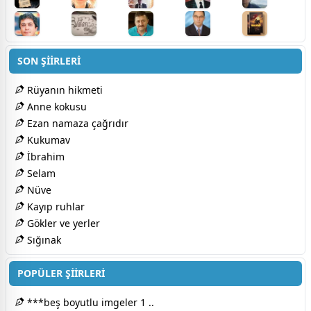
SON ŞİİRLERİ
Rüyanın hikmeti
Anne kokusu
Ezan namaza çağrıdır
Kukumav
İbrahim
Selam
Nüve
Kayıp ruhlar
Gökler ve yerler
Sığınak
POPÜLER ŞİİRLERİ
***beş boyutlu imgeler 1 ..