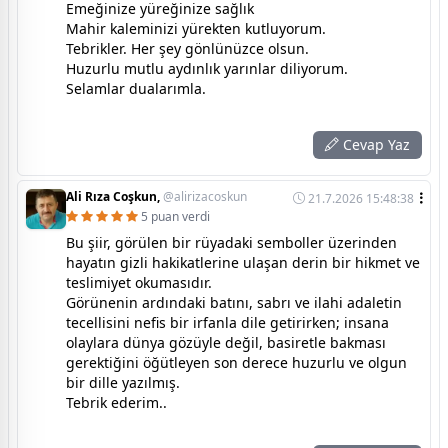
Emeğinize yüreğinize sağlık
Mahir kaleminizi yürekten kutluyorum.
Tebrikler. Her şey gönlünüzce olsun.
Huzurlu mutlu aydınlık yarınlar diliyorum.
Selamlar dualarımla.
Cevap Yaz
Ali Rıza Coşkun,
@alirizacoskun
21.7.2026 15:48:38
5 puan verdi
Bu şiir, görülen bir rüyadaki semboller üzerinden
hayatın gizli hakikatlerine ulaşan derin bir hikmet ve
teslimiyet okumasıdır.
Görünenin ardındaki batını, sabrı ve ilahi adaletin
tecellisini nefis bir irfanla dile getirirken; insana
olaylara dünya gözüyle değil, basiretle bakması
gerektiğini öğütleyen son derece huzurlu ve olgun
bir dille yazılmış.
Tebrik ederim..