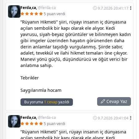
Ferda,ca,
@ferda-ca
9.7.2026 20:41:17
5 puan verdi
“Rüyanın Hikmeti” şiiri, rüyayı insanın iç dünyasına
açılan sembolik bir kapı olarak ele alıyor. Kedi
yavrusu, siyah-beyaz görüntüler ve bilinmeyen kadın
gibi imgeler üzerinden hayatın görünenden daha
derin anlamlar taşıdığı vurgulanmış. Şiirde sabır,
adalet, tevekkül ve ilahi hikmet temaları öne çıkıyor.
Manevi yönü güçlü, düşündürücü ve öğüt verici bir
anlatıma sahip.
Tebrikler
Saygılarımla hocam
Cevap Yaz
Bu yoruma
1 cevap
yazıldı
Ferda,ca,
@ferda-ca
9.7.2026 20:41:04
5 puan verdi
“Rüyanın Hikmeti” şiiri, rüyayı insanın iç dünyasına
açılan sembolik bir kapı olarak ele alıyor. Kedi