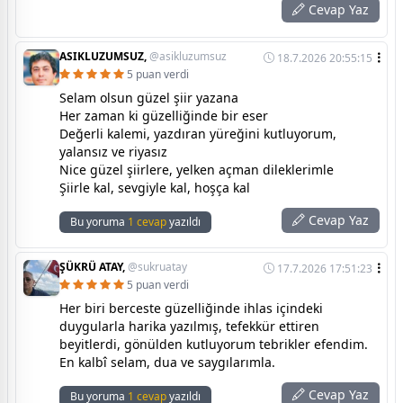
Cevap Yaz
ASIKLUZUMSUZ,
@asikluzumsuz
18.7.2026 20:55:15
5 puan verdi
Selam olsun güzel şiir yazana
Her zaman ki güzelliğinde bir eser
Değerli kalemi, yazdıran yüreğini kutluyorum,
yalansız ve riyasız
Nice güzel şiirlere, yelken açman dileklerimle
Şiirle kal, sevgiyle kal, hoşça kal
Cevap Yaz
Bu yoruma
1 cevap
yazıldı
ŞÜKRÜ ATAY,
@sukruatay
17.7.2026 17:51:23
5 puan verdi
Her biri berceste güzelliğinde ihlas içindeki
duygularla harika yazılmış, tefekkür ettiren
beyitlerdi, gönülden kutluyorum tebrikler efendim.
En kalbî selam, dua ve saygılarımla.
Cevap Yaz
Bu yoruma
1 cevap
yazıldı