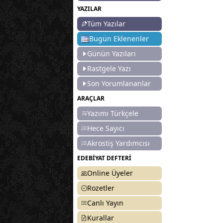
YAZILAR
Tüm Yazılar
Bugün Eklenenler
Günün Yazıları
Rastgele Yazı
Son Yorumlananlar
ARAÇLAR
Yazımı Türkçele
Hece Sayıcı
Akrostiş Yardımcısı
EDEBİYAT DEFTERİ
Online Üyeler
Rozetler
Canlı Yayın
Kurallar