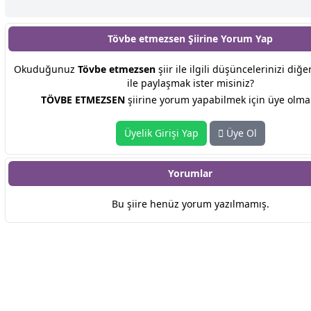
Tövbe etmezsen Şiirine
Yorum Yap
Okuduğunuz
Tövbe etmezsen
şiir ile ilgili düşüncelerinizi diğ
ile paylaşmak ister misiniz?
TÖVBE ETMEZSEN
şiirine yorum yapabilmek için üye olmal
Üyelik Girişi Yap
Üye Ol
Yorumlar
Bu şiire henüz yorum yazılmamış.