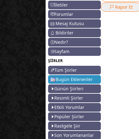
İletiler
Rapor Et
Forumlar
Mesaj Kutusu
Bildiriler
Nedir?
Sayfam
ŞİİRLER
Tüm Şiirler
Bugün Eklenenler
Günün Şiirleri
Resimli Şiirler
Etkili Yorumlar
Popüler Şiirler
Rastgele Şiir
Son Yorumlananlar