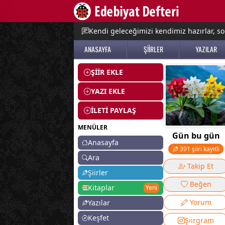
e menu
Kendi geleceğimizi kendimiz hazırlar, so
ANASAYFA
ŞİİRLER
YAZILAR
ŞİİR EKLE
YAZI EKLE
İLETİ PAYLAŞ
MENÜLER
Gün bu gün
Anasayfa
391 şiiri kayıtlı
Ara
Takip Et
Şiirler
Beğen
Kitaplar
Yeni
Yorum
Yazılar
Keşfet
Şiirgram