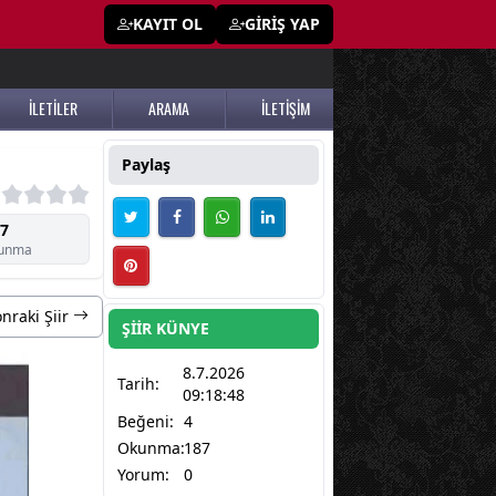
KAYIT OL
GİRİŞ YAP
İLETİLER
ARAMA
İLETİŞİM
Paylaş
7
unma
nraki Şiir
ŞİİR KÜNYE
8.7.2026
Tarih:
09:18:48
Beğeni:
4
Okunma:
187
Yorum:
0