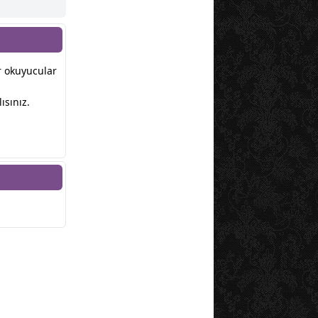
er okuyucular
ısınız.