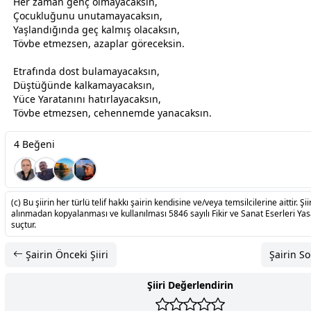
Her
zaman
genç olmayacaksın,
Çocukluğunu unutamayacaksın,
Yaşlandığında geç kalmış olacaksın,
Tövbe etmezsen, azaplar göreceksin.
Etrafında
dost
bulamayacaksın,
Düştüğünde kalkamayacaksın,
Yüce Yaratanını hatırlayacaksın,
Tövbe etmezsen,
cehennem
de yanacaksın.
4 Beğeni
(c) Bu şiirin her türlü telif hakkı şairin kendisine ve/veya temsilcilerine aittir. Şiir
alınmadan kopyalanması ve kullanılması 5846 sayılı Fikir ve Sanat Eserleri Ya
suçtur.
Şairin Önceki Şiiri
Şairin So
Şiiri Değerlendirin