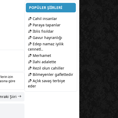
POPÜLER ŞİİRLERİ
Cahil insanlar
Paraya tapanlar
İblis fısıldar
Gavur hayranlığı
Edep namaz iyilik
cennetl..
Merhamet
İlahi adalette
Rezil olun cahiller
Bilmeyenler gaflettedir
lerin izin
Açlık savaş terbiye
sasına göre
eder
nraki Şiiri