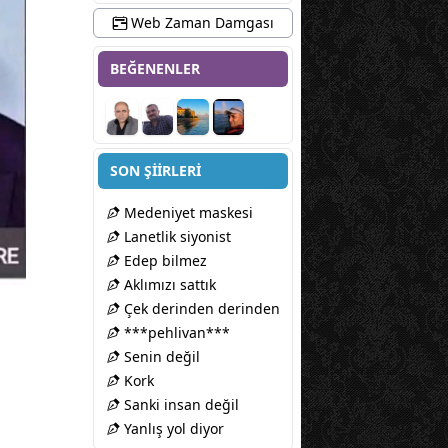
Web Zaman Damgası
BEĞENENLER
SON ŞİİRLERİ
Medeniyet maskesi
Lanetlik siyonist
Edep bilmez
Aklımızı sattık
Çek derinden derinden
***pehlivan***
Senin değil
Kork
Sanki insan değil
Yanlış yol diyor