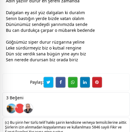
Adın yazılır durur en şerefli
zaman
da
Dalgalan ey asil yüz dalgalan ki duralım
Senin bastığın yerde bizde
vatan
olalım
Dününümüz sendeydi yarınımızda sende
Bu can durdukça çarpar o mübarek bedende
Göğsümüz siper durur rüzgarına yeline
Leke sürdürmeyiz biz o kutsal rengine
Dün söz verdik sana bügün yine aynı biz
Sen nerede durursan biz orada biriz
Paylaş:
3 Beğeni
A
(c) Bu şiirin her türlü telif hakkı şairin kendisine ve/veya temsilcilerine aittir.
Şiirlerin izin alınmadan kopyalanması ve kullanılması 5846 sayılı Fikir ve
Sanat Eserleri Yasasına göre suçtur.