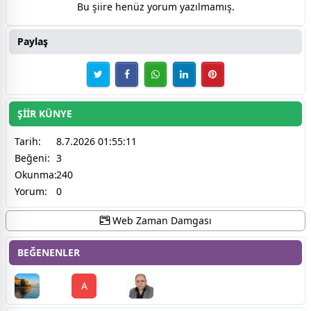
Bu şiire henüz yorum yazılmamış.
Paylaş
ŞİİR KÜNYE
Tarih:
8.7.2026 01:55:11
Beğeni:
3
Okunma:
240
Yorum:
0
Web Zaman Damgası
BEĞENENLER
A