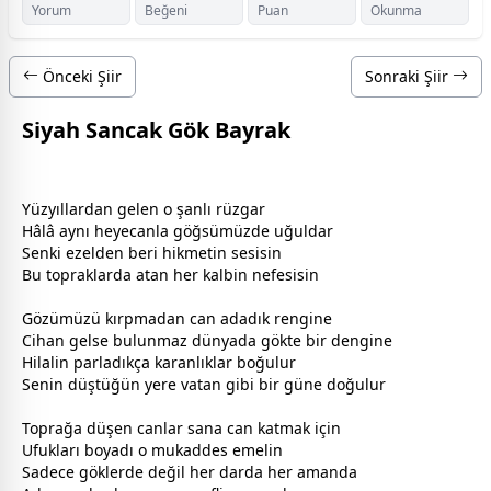
Yorum
Beğeni
Puan
Okunma
Önceki Şiir
Sonraki Şiir
Siyah Sancak Gök Bayrak
Yüzyıllardan gelen o şanlı rüzgar
Hâlâ aynı heyecanla göğsümüzde uğuldar
Senki ezelden beri hikmetin sesisin
Bu topraklarda atan her kalbin nefesisin
Gözümüzü kırpmadan can adadık rengine
Cihan gelse bulunmaz
dünya
da gökte bir dengine
Hilalin parladıkça karanlıklar boğulur
Senin düştüğün yere
vatan
gibi bir güne doğulur
Toprağa düşen canlar sana can katmak için
Ufukları boyadı o mukaddes emelin
Sadece göklerde değil her darda her amanda