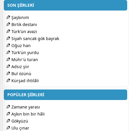
SON ŞİİRLERİ
Şaşkınım
Birlik destanı
Türk'ün avazı
Siyah sancak gök bayrak
Oğuz han
Türk'ün yurdu
Mühr'ü turan
Adsız şiir
Bul özünü
Kürşad ihtilâli
POPÜLER ŞİİRLERİ
Zamane yarası
Aşkın bin bir hâli
Gökyüzü
Ulu çınar