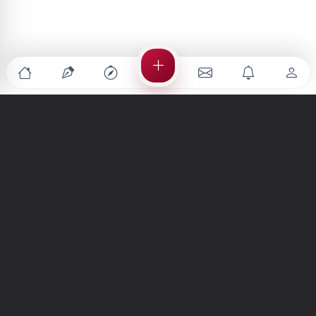
Türkiye'nin en büyük kültür sanat platformu
MENÜLER
Anasayfa
Keşfet
Şiirler
Hikayeler
Yazılar
İletiler
Forum
Nedir?