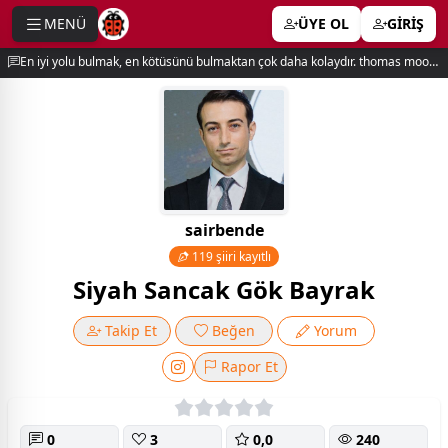
MENÜ
ÜYE OL
GİRİŞ
e menu
En iyi yolu bulmak, en kötüsünü bulmaktan çok daha kolaydır. thomas moore
sairbende
119 şiiri kayıtlı
Siyah Sancak Gök Bayrak
Takip Et
Beğen
Yorum
Rapor Et
0
3
0,0
240