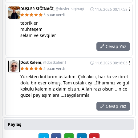
DÜŞLER SIĞINAĞI,
@dusler-siginagi
11.6.2026 00:17:58
5 puan verdi
tebrikler
muhteşem
selam ve sevgiler
Cevap Yaz
Dost Kalem,
@dostkalem1
11.6.2026 00:16:05
5 puan verdi
Yürekten kutlarım üstadım. Çok akıcı, harika ve ibret
dolu bir eser olmuş. Tam ustalık işi...İlhamınız ve gül
kokulu kaleminiz daim olsun. Allah razı olsun ...nice
güzel paylaşımlara ...saygılarımla
Cevap Yaz
Paylaş