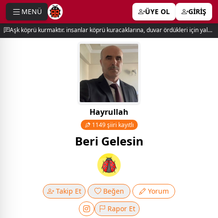
MENÜ
ÜYE OL
GİRİŞ
e menu
Aşk köprü kurmaktır. insanlar köprü kuracaklarına, duvar ördükleri için yalnız kalırlar. newton
Hayrullah
1149 şiiri kayıtlı
Beri Gelesin
Takip Et
Beğen
Yorum
Rapor Et