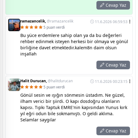
Cevap Yaz
ramazancelik,
@ramazancelik
11.6.2026 06:59:53
5 puan verdi
Bu yüce erdemlere sahip olan ya da bu değerleri
rehber edinmek isteyen herkesi bir olmaya ve gönül
birliğine davet etmektedir.kalem8n daim olsun
inşallah
Cevap Yaz
Halit Durucan,
@halitdurucan
11.6.2026 00:23:15
5 puan verdi
Gönül sesin ve ışığın sönmesin üstadım. Ne güzel,
ilham verici bir şiirdi. O kapı dosdoğru olanların
kapısı. Tıpkı Taptuk EMRE'nin kapısından Yunus kırk
yıl eğri odun bile sokmamıştı. O geldi aklıma.
Selamlar saygılar
Cevap Yaz