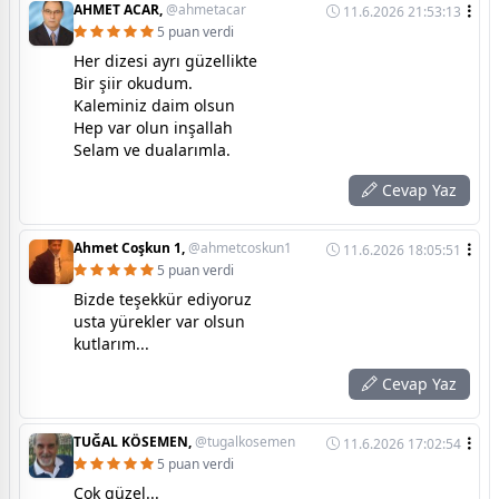
AHMET ACAR,
@ahmetacar
11.6.2026 21:53:13
5 puan verdi
Her dizesi ayrı güzellikte
Bir şiir okudum.
Kaleminiz daim olsun
Hep var olun inşallah
Selam ve dualarımla.
Cevap Yaz
Ahmet Coşkun 1,
@ahmetcoskun1
11.6.2026 18:05:51
5 puan verdi
Bizde teşekkür ediyoruz
usta yürekler var olsun
kutlarım...
Cevap Yaz
TUĞAL KÖSEMEN,
@tugalkosemen
11.6.2026 17:02:54
5 puan verdi
Çok güzel...