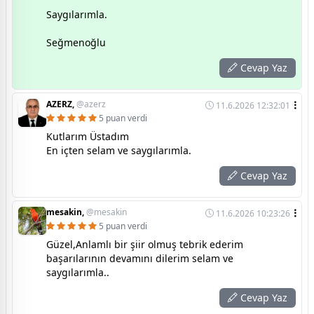
Saygılarımla.
Seğmenoğlu
Cevap Yaz
AZERZ,
@azerz
11.6.2026 12:32:01
5 puan verdi
Kutlarım Üstadım
En içten selam ve saygılarımla.
Cevap Yaz
mesakin,
@mesakin
11.6.2026 10:23:26
5 puan verdi
Güzel,Anlamlı bir şiir olmuş tebrik ederim
başarılarının devamını dilerim selam ve
saygılarımla..
Cevap Yaz