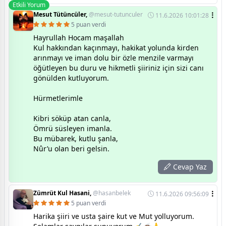
Etkili Yorum
Mesut Tütüncüler,
@mesut-tutunculer
11.6.2026 10:01:28
5 puan verdi
Hayrullah Hocam maşallah
Kul hakkından kaçınmayı, hakikat yolunda kirden
arınmayı ve iman dolu bir özle menzile varmayı
öğütleyen bu duru ve hikmetli şiiriniz için sizi canı
gönülden kutluyorum.
Hürmetlerimle
Kibri söküp atan canla,
Ömrü süsleyen imanla.
Bu mübarek, kutlu şanla,
Nûr’u olan beri gelsin.
Cevap Yaz
Zümrüt Kul Hasani,
@hasanbelek
11.6.2026 09:56:09
5 puan verdi
Harika şiiri ve usta şaire kut ve Mut yolluyorum.