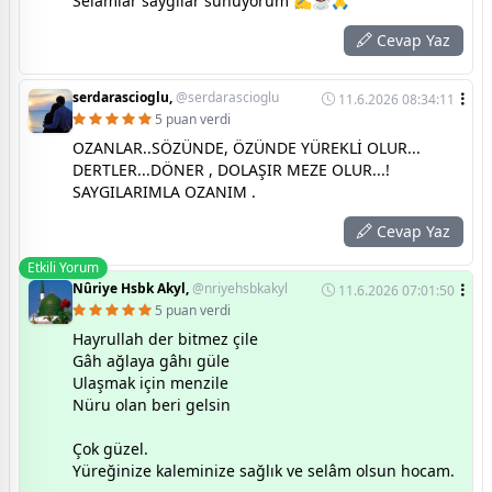
Selamlar saygılar sunuyorum ✍️☕🙏
Cevap Yaz
serdarascioglu,
@serdarascioglu
11.6.2026 08:34:11
5 puan verdi
OZANLAR..SÖZÜNDE, ÖZÜNDE YÜREKLİ OLUR...
DERTLER...DÖNER , DOLAŞIR MEZE OLUR...!
SAYGILARIMLA OZANIM .
Cevap Yaz
Etkili Yorum
Nûriye Hsbk Akyl,
@nriyehsbkakyl
11.6.2026 07:01:50
5 puan verdi
Hayrullah der bitmez çile
Gâh ağlaya gâhı güle
Ulaşmak için menzile
Nüru olan beri gelsin
Çok güzel.
Yüreğinize kaleminize sağlık ve selâm olsun hocam.