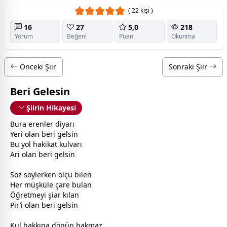
( 22 kişi )
16
27
5,0
218
Yorum
Beğeni
Puan
Okunma
Önceki Şiir
Sonraki Şiir
Beri Gelesin
Şiirin Hikayesi
Bura erenler diyarı
Yeri olan beri gelsin
Bu yol hakikat kulvarı
Ari olan beri gelsin
Söz söylerken ölçü bilen
Her müşküle çare bulan
Öğretmeyi şiar kılan
Pir’i olan beri gelsin
Kul hakkına dönüp bakmaz