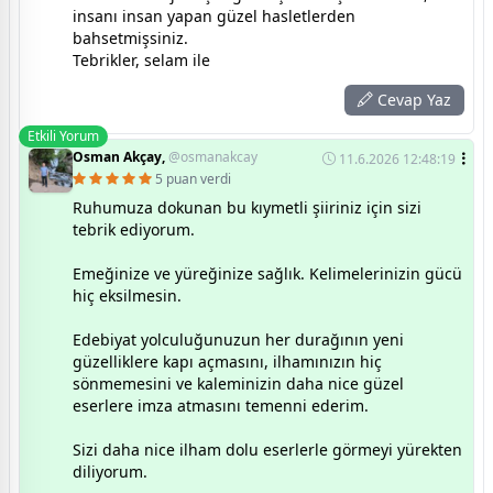
insanı insan yapan güzel hasletlerden
bahsetmişsiniz.
Tebrikler, selam ile
Cevap Yaz
Etkili Yorum
Osman Akçay,
@osmanakcay
11.6.2026 12:48:19
5 puan verdi
Ruhumuza dokunan bu kıymetli şiiriniz için sizi
tebrik ediyorum.
Emeğinize ve yüreğinize sağlık. Kelimelerinizin gücü
hiç eksilmesin.
Edebiyat yolculuğunuzun her durağının yeni
güzelliklere kapı açmasını, ilhamınızın hiç
sönmemesini ve kaleminizin daha nice güzel
eserlere imza atmasını temenni ederim.
Sizi daha nice ilham dolu eserlerle görmeyi yürekten
diliyorum.