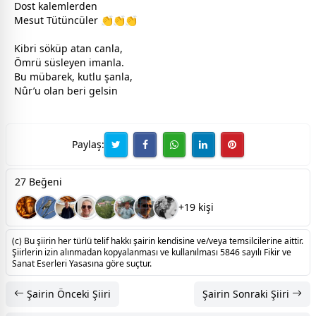
Dost kalemlerden
Mesut Tütüncüler 👏👏👏
Kibri söküp atan canla,
Ömrü süsleyen imanla.
Bu mübarek, kutlu şanla,
Nûr’u olan beri gelsin
Paylaş:
27 Beğeni
+19 kişi
(c) Bu şiirin her türlü telif hakkı şairin kendisine ve/veya temsilcilerine aittir.
Şiirlerin izin alınmadan kopyalanması ve kullanılması 5846 sayılı Fikir ve
Sanat Eserleri Yasasına göre suçtur.
Şairin Önceki Şiiri
Şairin Sonraki Şiiri