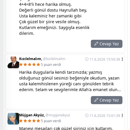
4+4=8'li hece harika olmuş.
Değerli gönül dostu Hayrullah bey,
Usta kaleminiz her zamanki gibi
Çok güzel bir şiire vesile olmuş.
Kutlarım emeğinizi. Saygıyla esenlik
dilerim.
Cevap Yaz
Kızılelmalım,
@kizilelmalim
11.6.2026 15:50:38
5 puan verdi
Harika duygularla kendi tarzınızda; yazmış
olduğunuz gönül sesinizi beğeniyle okudum, yazan
usta kalemihislenen yüreği canı gönülden tebrik
ederim. Selam ve sevgilerimle Allah'a emanet olun...
Cevap Yaz
Müjgan Akyüz,
@mujganakyuz
11.6.2026 15:01:39
5 puan verdi
Manevi mesajları çok güzel şiiriniz için kutlarım,