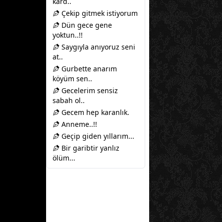
kard..
Çekip gitmek istiyorum
Dün gece gene
yoktun..!!
Saygıyla anıyoruz seni
at..
Gurbette anarım
köyüm sen..
Gecelerim sensiz
sabah ol..
Gecem hep karanlık.
Anneme..!!
Geçip giden yıllarım...
Bir garibtir yanlız
ölüm...