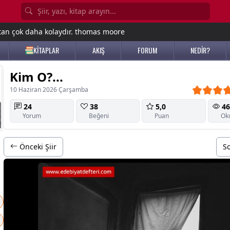
tan çok daha kolaydır. thomas moore
KİTAPLAR
AKIŞ
FORUM
NEDİR?
Kim O?...
10 Haziran 2026 Çarşamba
24
38
5,0
46
Yorum
Beğeni
Puan
Ok
Önceki Şiir
So