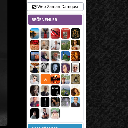
Web Zaman Damgası
BEĞENENLER
A