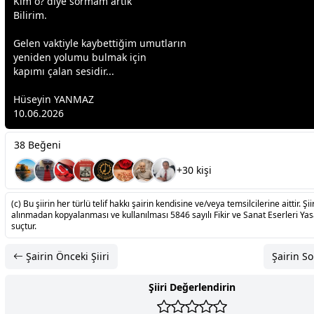
Kim o? diye sormam artık
Bilirim.
Gelen vaktiyle kaybettiğim umutların
yeniden yolumu bulmak için
kapımı çalan sesidir...
Hüseyin YANMAZ
10.06.2026
38 Beğeni
+30 kişi
(c) Bu şiirin her türlü telif hakkı şairin kendisine ve/veya temsilcilerine aittir. Şiir
alınmadan kopyalanması ve kullanılması 5846 sayılı Fikir ve Sanat Eserleri Ya
suçtur.
Şairin Önceki Şiiri
Şairin So
Şiiri Değerlendirin