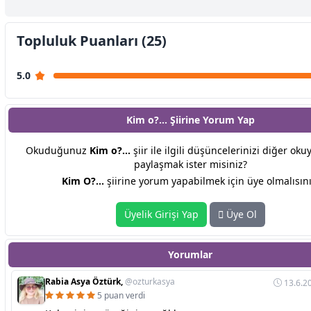
Topluluk Puanları (25)
5.0
Kim o?... Şiirine
Yorum Yap
Okuduğunuz
Kim o?...
şiir ile ilgili düşüncelerinizi diğer oku
paylaşmak ister misiniz?
Kim O?...
şiirine yorum yapabilmek için üye olmalısını
Üyelik Girişi Yap
Üye Ol
Yorumlar
Rabia Asya Öztürk,
@ozturkasya
13.6.2
5 puan verdi