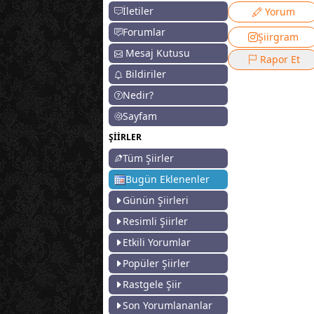
İletiler
Yorum
Forumlar
Şiirgram
Mesaj Kutusu
Rapor Et
Bildiriler
Nedir?
Sayfam
ŞİİRLER
Tüm Şiirler
Bugün Eklenenler
Günün Şiirleri
Resimli Şiirler
Etkili Yorumlar
Popüler Şiirler
Rastgele Şiir
Son Yorumlananlar