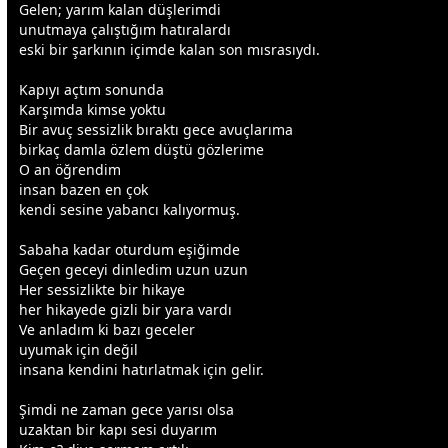
Gelen; yarım kalan düşlerimdi
unutmaya çalıştığım hatıralardı
eski bir şarkının içimde kalan son mısrasıydı.
Kapıyı açtım sonunda
Karşımda kimse yoktu
Bir avuç sessizlik bıraktı
gece
avuçlarıma
birkaç damla
özlem
düştü gözlerime
O an öğrendim
insan bazen en çok
kendi sesine yabancı kalıyormuş.
Sabaha kadar oturdum eşiğimde
Geçen
gece
yi dinledim uzun uzun
Her sessizlikte bir hikaye
her hikayede gizli bir yara vardı
Ve anladım ki bazı
gece
ler
uyumak için değil
insana kendini hatırlatmak için gelir.
Şimdi ne
zaman
gece
yarısı olsa
uzaktan bir kapı sesi duyarım