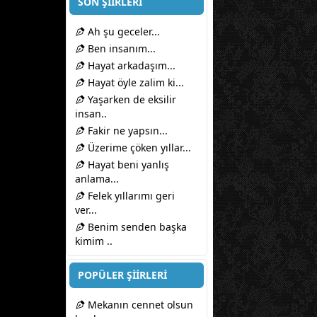
SON ŞİİRLERİ
Ah şu geceler...
Ben insanım...
Hayat arkadaşım...
Hayat öyle zalim ki...
Yaşarken de eksilir
insan..
Fakir ne yapsın...
Üzerime çöken yıllar...
Hayat beni yanlış
anlama...
Felek yıllarımı geri
ver...
Benim senden başka
kimim ..
POPÜLER ŞİİRLERİ
Mekanın cennet olsun