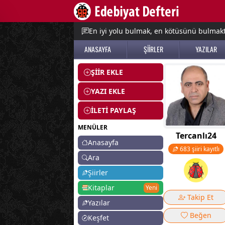
e menu
En iyi yolu bulmak, en kötüsünü bulmak
ANASAYFA
ŞİİRLER
YAZILAR
ŞİİR EKLE
YAZI EKLE
İLETİ PAYLAŞ
MENÜLER
Tercanlı24
Anasayfa
683 şiiri kayıtlı
Ara
Şiirler
Kitaplar
Yeni
Takip Et
Yazılar
Beğen
Keşfet