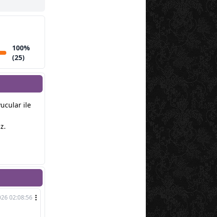
100%
(25)
yucular ile
z.
026 02:08:56