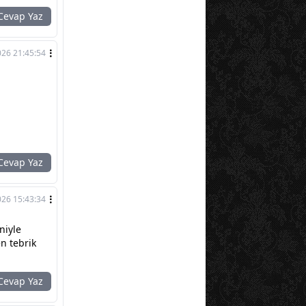
evap Yaz
026 21:45:54
evap Yaz
026 15:43:34
niyle
n tebrik
evap Yaz