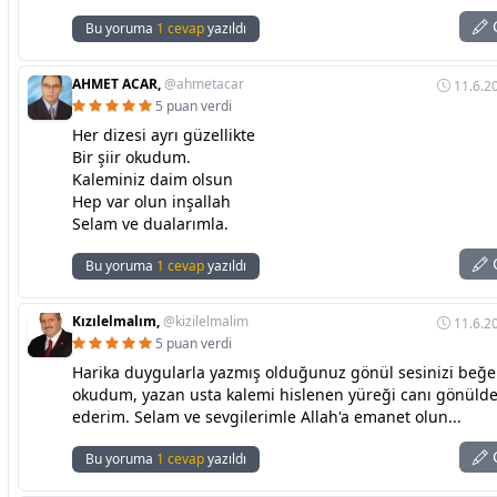
C
Bu yoruma
1 cevap
yazıldı
AHMET ACAR,
@ahmetacar
11.6.2
5 puan verdi
Her dizesi ayrı güzellikte
Bir şiir okudum.
Kaleminiz daim olsun
Hep var olun inşallah
Selam ve dualarımla.
C
Bu yoruma
1 cevap
yazıldı
Kızılelmalım,
@kizilelmalim
11.6.2
5 puan verdi
Harika duygularla yazmış olduğunuz gönül sesinizi beğe
okudum, yazan usta kalemi hislenen yüreği canı gönülde
ederim. Selam ve sevgilerimle Allah'a emanet olun...
C
Bu yoruma
1 cevap
yazıldı