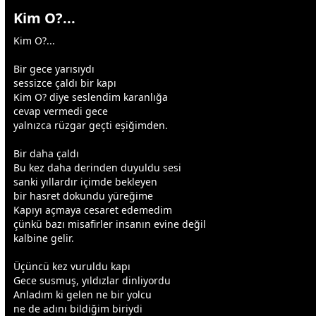
Kim O?...
Kim O?...
Bir
gece
yarısıydı
sessizce çaldı bir kapı
Kim O? diye seslendim karanlığa
cevap vermedi
gece
yalnızca rüzgar geçti eşiğimden.
Bir daha çaldı
Bu kez daha derinden duyuldu sesi
sanki yıllardır içimde bekleyen
bir
hasret
dokundu yüreğime
Kapıyı açmaya cesaret edemedim
çünkü bazı misafirler insanın evine değil
kalbine gelir.
Üçüncü kez vuruldu kapı
Gece susmuş,
yıldız
lar dinliyordu
Anladım ki gelen ne bir yolcu
ne de adını bildiğim biriydi