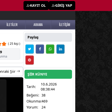
KAYIT OL
GİRİŞ YAP
İLETİLER
ARAMA
İLETİŞİM
Paylaş
( 25 kişi )
9
unma
nraki Şiir
ŞİİR KÜNYE
10.6.2026
Tarih:
08:38:44
Beğeni:
38
Okunma:
469
Yorum:
24