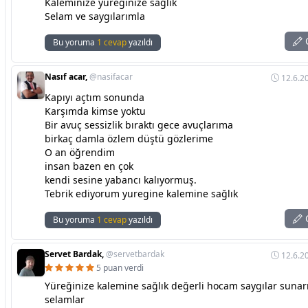
Kaleminize yüreğinize sağlık
Selam ve saygılarımla
C
Bu yoruma
1 cevap
yazıldı
Nasıf acar,
@nasifacar
12.6.2
Kapıyı açtım sonunda
Karşımda kimse yoktu
Bir avuç sessizlik bıraktı gece avuçlarıma
birkaç damla özlem düştü gözlerime
O an öğrendim
insan bazen en çok
kendi sesine yabancı kalıyormuş.
Tebrik ediyorum yuregine kalemine sağlık
C
Bu yoruma
1 cevap
yazıldı
Servet Bardak,
@servetbardak
12.6.2
5 puan verdi
Yüreğinize kalemine sağlık değerli hocam saygılar suna
selamlar