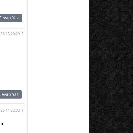
evap Yaz
026 13:20:29
evap Yaz
026 11:32:02
rım