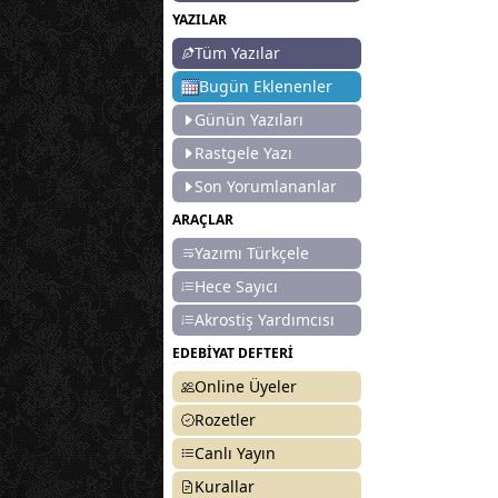
YAZILAR
Tüm Yazılar
Bugün Eklenenler
Günün Yazıları
Rastgele Yazı
Son Yorumlananlar
ARAÇLAR
Yazımı Türkçele
Hece Sayıcı
Akrostiş Yardımcısı
EDEBİYAT DEFTERİ
Online Üyeler
Rozetler
Canlı Yayın
Kurallar