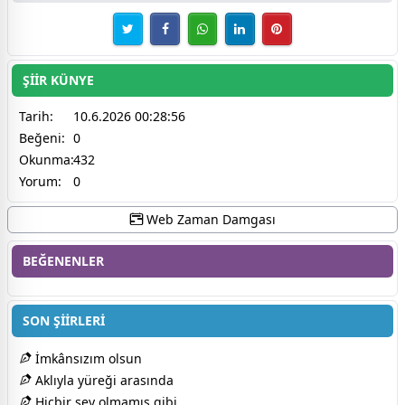
ŞİİR KÜNYE
Tarih:
10.6.2026 00:28:56
Beğeni:
0
Okunma:
432
Yorum:
0
Web Zaman Damgası
BEĞENENLER
SON ŞİİRLERİ
İmkânsızım olsun
Aklıyla yüreği arasında
Hiçbir şey olmamış gibi