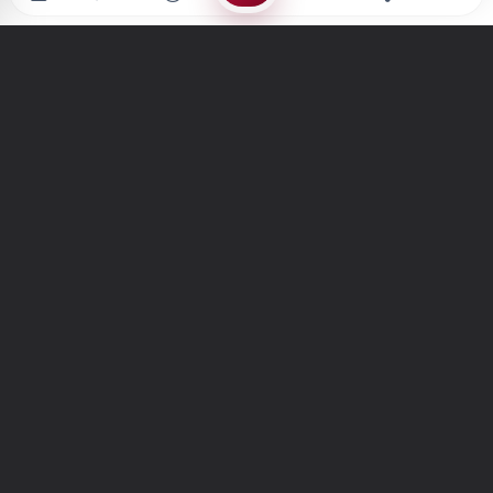
Türkiye'nin en büyük kültür sanat platformu
MENÜLER
Anasayfa
Keşfet
Şiirler
Hikayeler
Yazılar
İletiler
Forum
Nedir?
Ara
SİTE
Hakkımızda
İletişim