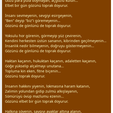
Gözü para pula doymayan, açgözlü kulun…
Elbet bir gün gözünü toprak doyurur.
İnsanı sevmeyenin,
sevgi
yi esirgeyenin,
“Ben” deyip “biz”i göremeyenin…
Gözünü de gönlünü de toprak doyurur.
Yoksulu hor görenin, görmeyip yüz çevirenin,
Kendini herkesten üstün sananın, kibrinden geçilmeyenin…
İnsanlık nedir bilmeyenin, doğruyu göstermeyenin…
Gözünü de gönlünü de toprak doyurur.
Haktan kaçanın, hukuktan kaçanın, adaletten kaçanın,
Göğe yükselip alçalmayı unutana…
Topluma kin eken, fitne biçenin…
Gözünü toprak doyurur.
İnsanın hakkını yiyenin, lokmasına haram katanın,
Zalimin yolundan gidip zulmü alkışlayanın,
Sömürüyü övüp mazlumu ezenin…
Gözünü elbet bir gün toprak doyurur.
Halkına sövenin, saygıyı ayaklar altına alanın,