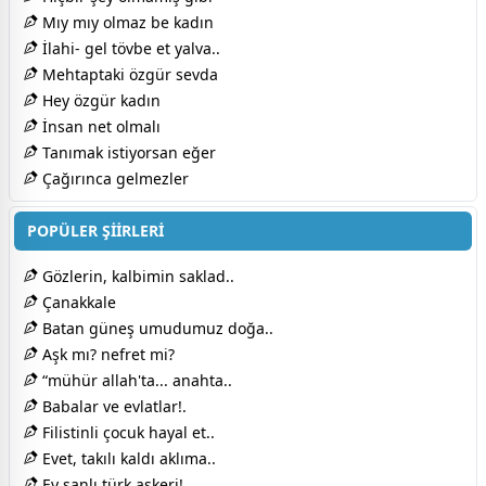
Mıy mıy olmaz be kadın
İlahi- gel tövbe et yalva..
Mehtaptaki özgür sevda
Hey özgür kadın
İnsan net olmalı
Tanımak istiyorsan eğer
Çağırınca gelmezler
POPÜLER ŞİİRLERİ
Gözlerin, kalbimin saklad..
Çanakkale
Batan güneş umudumuz doğa..
Aşk mı? nefret mi?
“mühür allah'ta... anahta..
Babalar ve evlatlar!.
Filistinli çocuk hayal et..
Evet, takılı kaldı aklıma..
Ey şanlı türk askeri!