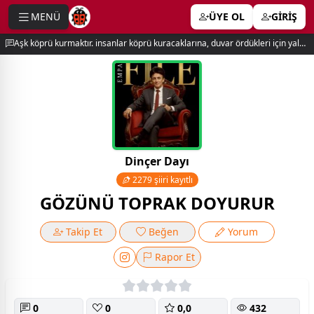
MENÜ
ÜYE OL
GİRİŞ
e menu
Aşk köprü kurmaktır. insanlar köprü kuracaklarına, duvar ördükleri için yalnız kalırlar. newton
Dinçer Dayı
2279 şiiri kayıtlı
GÖZÜNÜ TOPRAK DOYURUR
Takip Et
Beğen
Yorum
Rapor Et
0
0
0,0
432