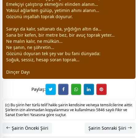
Emekçiyi çalıştırıp ekmeğini elinden alanın…
Yoksul ağlarken
gül
üp, yetimin ahını alanın…
Gözünü inşallah toprak doyurur.
Sarayı da kalır, saltanatı da, yığdığın altın da…
Sana bir kefen, bir metre bez, bir avuç toprak yeter…
Ne malın kalır, ne mülkün…
Ne şanın, ne şöhretin…
Gözünü doyuran tek şey var bu fani
dünya
da:
Soğuk, sessiz, hesap soran toprak…
Dinçer Dayı
Paylaş:
(c) Bu şiirin her türlü telif hakkı şairin kendisine ve/veya temsilcilerine aittir.
Şiirlerin izin alınmadan kopyalanması ve kullanılması 5846 sayılı Fikir ve
Sanat Eserleri Yasasına göre suçtur.
Şairin Önceki Şiiri
Şairin Sonraki Şiiri