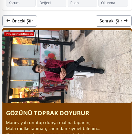
Yorum
Beğeni
Puan
Okunma
Önceki Şiir
Sonraki Şiir
GÖZÜNÜ TOPRAK DOYURUR
Maneviyatı unutup
dünya
malına tapanın,
Mala mülke tapınan, canından kıymet bilenin…