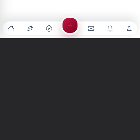
Türkiye'nin en büyük kültür sanat platformu
MENÜLER
Anasayfa
Keşfet
Şiirler
Hikayeler
Yazılar
İletiler
Forum
Nedir?
Ara