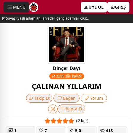
MENÜ
ÜYE OL
GİRİŞ
e menu
Savaşı yaşlı adamlar ilan eder, genç adamlar ölür...
Dinçer Dayı
2335 şiiri kayıtlı
ÇALINAN YILLARIM
Takip Et
Beğen
Yorum
Rapor Et
( 2 kişi )
1
7
5,0
418