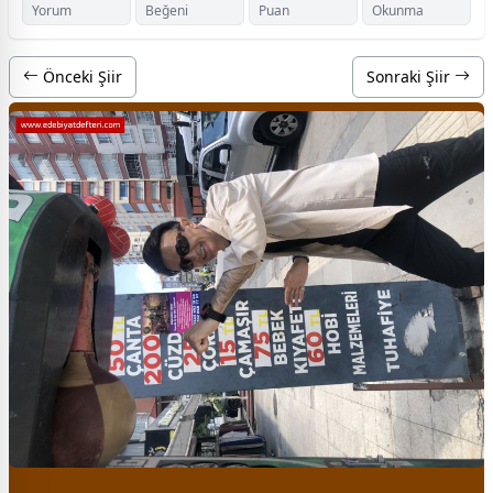
Yorum
Beğeni
Puan
Okunma
Önceki Şiir
Sonraki Şiir