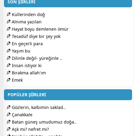
SON ŞİİRLERİ
Küllerinden doğ
Alnıma yazılan
Hayat boyu demlenen ömür
Tesadüf diye bir şey yok
En geçerli para
Yaşım bu
Dilinle değil- yüreğinle ..
İnsan istiyor ki
Bırakma allah'ım
Emek
POPÜLER ŞİİRLERİ
Gözlerin, kalbimin saklad..
Çanakkale
Batan güneş umudumuz doğa..
Aşk mı? nefret mi?