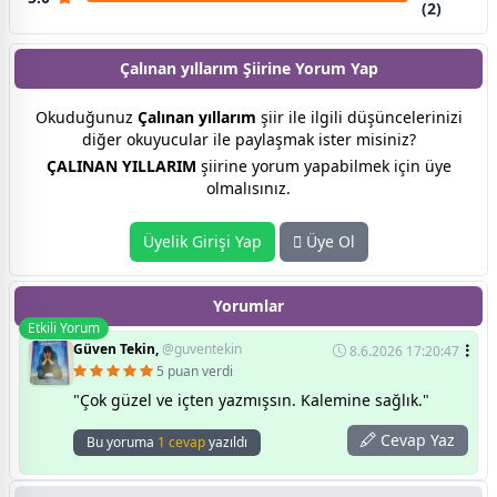
(2)
Çalınan yıllarım Şiirine
Yorum Yap
Okuduğunuz
Çalınan yıllarım
şiir ile ilgili düşüncelerinizi
diğer okuyucular ile paylaşmak ister misiniz?
ÇALINAN YILLARIM
şiirine yorum yapabilmek için üye
olmalısınız.
Üyelik Girişi Yap
Üye Ol
Yorumlar
Etkili Yorum
Güven Tekin,
@guventekin
8.6.2026 17:20:47
5 puan verdi
​"Çok güzel ve içten yazmışsın. Kalemine sağlık."
Cevap Yaz
Bu yoruma
1 cevap
yazıldı