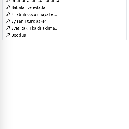
“mühür allah'ta... anahta..
Babalar ve evlatlar!.
Filistinli çocuk hayal et..
Ey şanlı türk askeri!
Evet, takılı kaldı aklıma..
Beddua