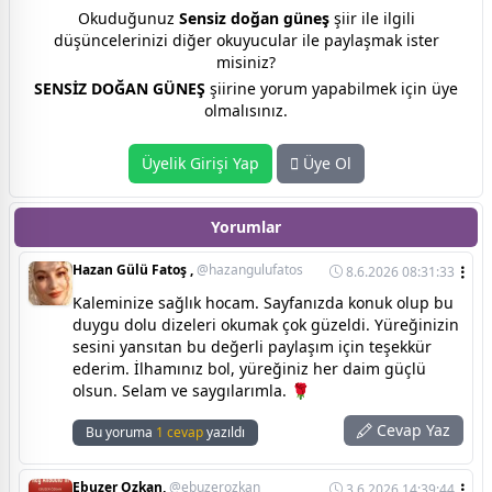
Okuduğunuz
Sensiz doğan güneş
şiir ile ilgili
düşüncelerinizi diğer okuyucular ile paylaşmak ister
misiniz?
SENSİZ DOĞAN GÜNEŞ
şiirine yorum yapabilmek için üye
olmalısınız.
Üyelik Girişi Yap
Üye Ol
Yorumlar
Hazan Gülü Fatoş ,
@hazangulufatos
8.6.2026 08:31:33
Kaleminize sağlık hocam. Sayfanızda konuk olup bu
duygu dolu dizeleri okumak çok güzeldi. Yüreğinizin
sesini yansıtan bu değerli paylaşım için teşekkür
ederim. İlhamınız bol, yüreğiniz her daim güçlü
olsun. Selam ve saygılarımla. 🌹
Cevap Yaz
Bu yoruma
1 cevap
yazıldı
Ebuzer Ozkan,
@ebuzerozkan
3.6.2026 14:39:44