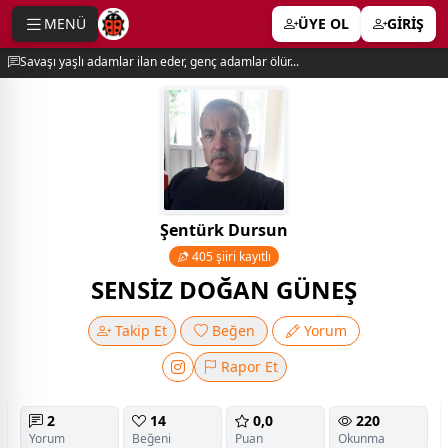
MENÜ
ÜYE OL
GİRİŞ
e menu
Savaşı yaşlı adamlar ilan eder, genç adamlar ölür...
Şentürk Dursun
405 şiiri kayıtlı
SENSİZ DOĞAN GÜNEŞ
Takip Et
Beğen
Yorum
Rapor Et
2
14
0,0
220
Yorum
Beğeni
Puan
Okunma