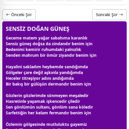
Önceki Şiir
Sonraki Şiir
SENSİZ DOĞAN GÜNEŞ
Geceme matem yağar sabahıma karanlık
Sensiz
güneş
doğsa da zindandır benim için
Bedenimi kemirir ruhumdaki yalnızlık
Senden mahrum bir ömür ziyandır benim için
Hayalini sakladım heybemde sandığımda
Gölgeler çare değil
aşk
ınla yandığımda
Heceler titreşiyor adını andığımda
Bir bakış bir
gül
üşün dermandır benim için
Gözlerin gözlerimde sönmeyen meşaledir
Hasretinle yaşamak işkencedir çiledir
Sen gönlümün sultanı, gönlüm sana köledir
Sarfettiğin her kelam fermandır benim için
Özlemin gölgesinde mutluluktu gayemiz