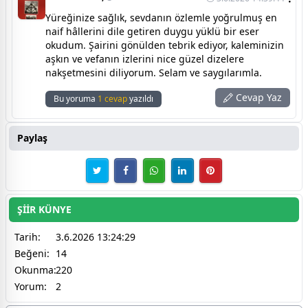
Yüreğinize sağlık, sevdanın özlemle yoğrulmuş en
naif hâllerini dile getiren duygu yüklü bir eser
okudum. Şairini gönülden tebrik ediyor, kaleminizin
aşkın ve vefanın izlerini nice güzel dizelere
nakşetmesini diliyorum. Selam ve saygılarımla.
Cevap Yaz
Bu yoruma
1 cevap
yazıldı
Paylaş
ŞİİR KÜNYE
Tarih:
3.6.2026 13:24:29
Beğeni:
14
Okunma:
220
Yorum:
2