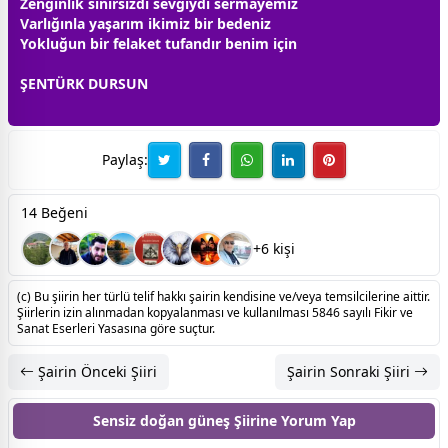
Zenginlik sınırsızdı
sevgi
ydi sermayemiz
Varlığınla yaşarım ikimiz bir bedeniz
Yokluğun bir felaket tufandır benim için
ŞENTÜRK DURSUN
Paylaş:
14 Beğeni
+6 kişi
(c) Bu şiirin her türlü telif hakkı şairin kendisine ve/veya temsilcilerine aittir.
Şiirlerin izin alınmadan kopyalanması ve kullanılması 5846 sayılı Fikir ve
Sanat Eserleri Yasasına göre suçtur.
Şairin Önceki Şiiri
Şairin Sonraki Şiiri
Sensiz doğan güneş Şiirine
Yorum Yap