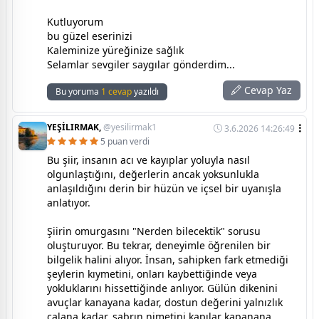
Kutluyorum
bu güzel eserinizi
Kaleminize yüreğinize sağlık
Selamlar sevgiler saygılar gönderdim...
Cevap Yaz
Bu yoruma
1 cevap
yazıldı
YEŞİLIRMAK,
@yesilirmak1
3.6.2026 14:26:49
5 puan verdi
Bu şiir, insanın acı ve kayıplar yoluyla nasıl
olgunlaştığını, değerlerin ancak yoksunlukla
anlaşıldığını derin bir hüzün ve içsel bir uyanışla
anlatıyor.
Şiirin omurgasını "Nerden bilecektik" sorusu
oluşturuyor. Bu tekrar, deneyimle öğrenilen bir
bilgelik halini alıyor. İnsan, sahipken fark etmediği
şeylerin kıymetini, onları kaybettiğinde veya
yokluklarını hissettiğinde anlıyor. Gülün dikenini
avuçlar kanayana kadar, dostun değerini yalnızlık
çalana kadar, sabrın nimetini kapılar kapanana