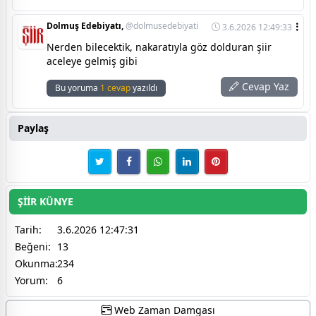
Dolmuş Edebiyatı,
@dolmusedebiyati
3.6.2026 12:49:33
Nerden bilecektik, nakaratıyla göz dolduran şiir
aceleye gelmiş gibi
Cevap Yaz
Bu yoruma
1 cevap
yazıldı
Paylaş
ŞİİR KÜNYE
Tarih:
3.6.2026 12:47:31
Beğeni:
13
Okunma:
234
Yorum:
6
Web Zaman Damgası