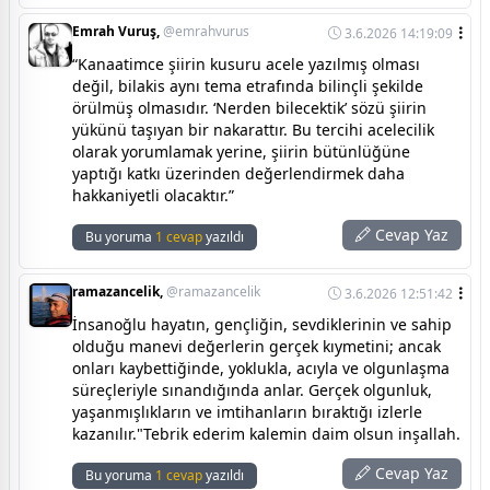
Emrah Vuruş,
@emrahvurus
3.6.2026 14:19:09
“Kanaatimce şiirin kusuru acele yazılmış olması
değil, bilakis aynı tema etrafında bilinçli şekilde
örülmüş olmasıdır. ‘Nerden bilecektik’ sözü şiirin
yükünü taşıyan bir nakarattır. Bu tercihi acelecilik
olarak yorumlamak yerine, şiirin bütünlüğüne
yaptığı katkı üzerinden değerlendirmek daha
hakkaniyetli olacaktır.”
Cevap Yaz
Bu yoruma
1 cevap
yazıldı
ramazancelik,
@ramazancelik
3.6.2026 12:51:42
İnsanoğlu hayatın, gençliğin, sevdiklerinin ve sahip
olduğu manevi değerlerin gerçek kıymetini; ancak
onları kaybettiğinde, yoklukla, acıyla ve olgunlaşma
süreçleriyle sınandığında anlar. Gerçek olgunluk,
yaşanmışlıkların ve imtihanların bıraktığı izlerle
kazanılır."Tebrik ederim kalemin daim olsun inşallah.
Cevap Yaz
Bu yoruma
1 cevap
yazıldı