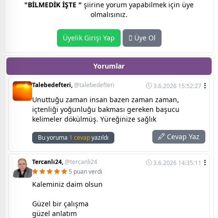
"BİLMEDİK İŞTE "
şiirine yorum yapabilmek için üye
olmalısınız.
Üyelik Girişi Yap
Üye Ol
Yorumlar
Talebedefteri,
@talebedefteri
3.6.2026 15:52:27
Unuttuğu zaman insan bazen zaman zaman,
içtenliği yoğunluğu bakması gereken başucu
kelimeler dökülmüş. Yüreğinize sağlık
Cevap Yaz
Bu yoruma
1 cevap
yazıldı
Tercanlı24,
@tercanli24
3.6.2026 14:35:11
5 puan verdi
Kaleminiz daim olsun
Güzel bir çalışma
güzel anlatım