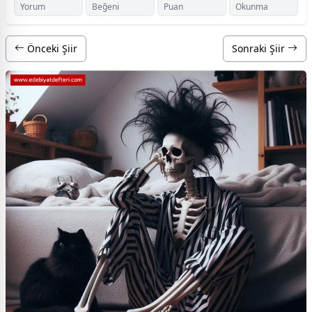
Yorum
Beğeni
Puan
Okunma
Önceki Şiir
Sonraki Şiir