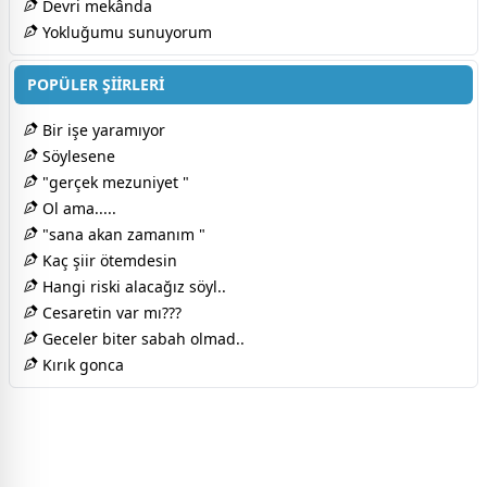
Devri mekânda
Yokluğumu sunuyorum
POPÜLER ŞİİRLERİ
Bir işe yaramıyor
Söylesene
"gerçek mezuniyet "
Ol ama.....
"sana akan zamanım "
Kaç şiir ötemdesin
Hangi riski alacağız söyl..
Cesaretin var mı???
Geceler biter sabah olmad..
Kırık gonca