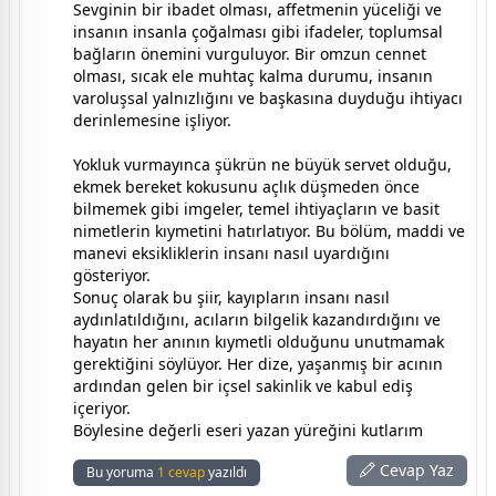
Sevginin bir ibadet olması, affetmenin yüceliği ve
insanın insanla çoğalması gibi ifadeler, toplumsal
bağların önemini vurguluyor. Bir omzun cennet
olması, sıcak ele muhtaç kalma durumu, insanın
varoluşsal yalnızlığını ve başkasına duyduğu ihtiyacı
derinlemesine işliyor.
Yokluk vurmayınca şükrün ne büyük servet olduğu,
ekmek bereket kokusunu açlık düşmeden önce
bilmemek gibi imgeler, temel ihtiyaçların ve basit
nimetlerin kıymetini hatırlatıyor. Bu bölüm, maddi ve
manevi eksikliklerin insanı nasıl uyardığını
gösteriyor.
Sonuç olarak bu şiir, kayıpların insanı nasıl
aydınlatıldığını, acıların bilgelik kazandırdığını ve
hayatın her anının kıymetli olduğunu unutmamak
gerektiğini söylüyor. Her dize, yaşanmış bir acının
ardından gelen bir içsel sakinlik ve kabul ediş
içeriyor.
Böylesine değerli eseri yazan yüreğini kutlarım
Cevap Yaz
Bu yoruma
1 cevap
yazıldı