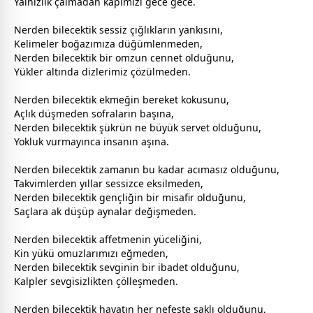
Yalnızlık çalmadan kapımızı
gece
gece
.
Nerden bilecektik sessiz çığlıkların yankısını,
Kelimeler boğazımıza düğümlenmeden,
Nerden bilecektik bir omzun
cennet
olduğunu,
Yükler altında dizlerimiz çözülmeden.
Nerden bilecektik ekmeğin bereket kokusunu,
Açlık düşmeden sofraların başına,
Nerden bilecektik şükrün ne büyük servet olduğunu,
Yokluk vurmayınca insanın aşına.
Nerden bilecektik
zaman
ın bu kadar acımasız olduğunu,
Takvimlerden yıllar sessizce eksilmeden,
Nerden bilecektik gençliğin bir misafir olduğunu,
Saçlara ak düşüp aynalar değişmeden.
Nerden bilecektik affetmenin yüceliğini,
Kin yükü omuzlarımızı eğmeden,
Nerden bilecektik
sevgi
nin bir ibadet olduğunu,
Kalpler
sevgi
sizlikten çölleşmeden.
Nerden bilecektik hayatın her nefeste saklı olduğunu,