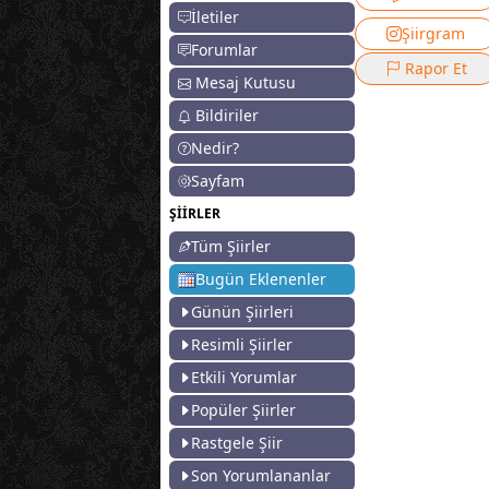
İletiler
Şiirgram
Forumlar
Rapor Et
Mesaj Kutusu
Bildiriler
Nedir?
Sayfam
ŞİİRLER
Tüm Şiirler
Bugün Eklenenler
Günün Şiirleri
Resimli Şiirler
Etkili Yorumlar
Popüler Şiirler
Rastgele Şiir
Son Yorumlananlar