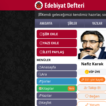
e menu
Kendi geleceğimizi kendimiz hazırlar, so
ANASAYFA
ŞİİRLER
YAZILAR
ŞİİR EKLE
YAZI EKLE
İLETİ PAYLAŞ
MENÜLER
Nafiz Karak
Anasayfa
VİP ÜYE
Ara
551 şiiri kayıtlı
Şiirler
Takip Et
Kitaplar
Yeni
Yazılar
Beğen
Keşfet
Yorum