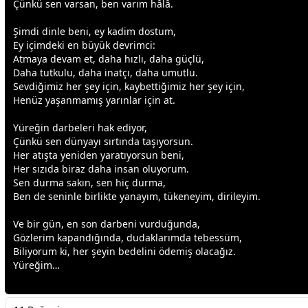
Çünkü sen varsan, ben varım hâlâ.
Şimdi dinle beni, ey kadim
dost
um,
Ey içimdeki en büyük devrimci:
Atmaya devam et, daha hızlı, daha güçlü,
Daha tutkulu, daha inatçı, daha umutlu.
Sevdiğimiz her şey için, kaybettiğimiz her şey için,
Henüz yaşanmamış yarınlar için at.
Yüreğin darbeleri hak ediyor,
Çünkü sen
dünya
yı sırtında taşıyorsun.
Her atışta yeniden yaratıyorsun beni,
Her sızıda biraz daha insan oluyorum.
Sen durma sakın, sen hiç durma,
Ben de seninle birlikte yanayım, tükeneyim, dirileyim.
Ve bir gün, en son darbeni vurduğunda,
Gözlerim kapandığında, dudaklarımda tebessüm,
Biliyorum ki, her şeyin bedelini ödemiş olacağız.
Yüreğim…