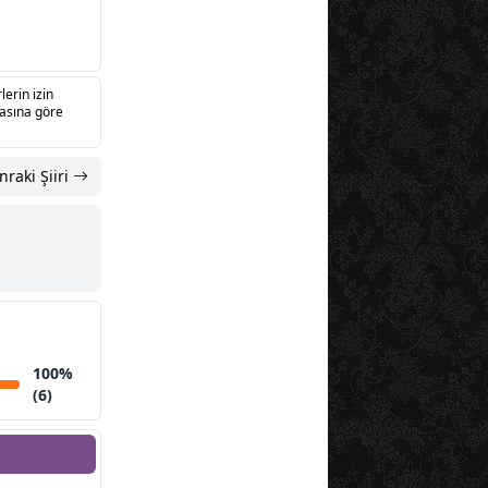
lerin izin
sasına göre
nraki Şiiri
100%
(6)