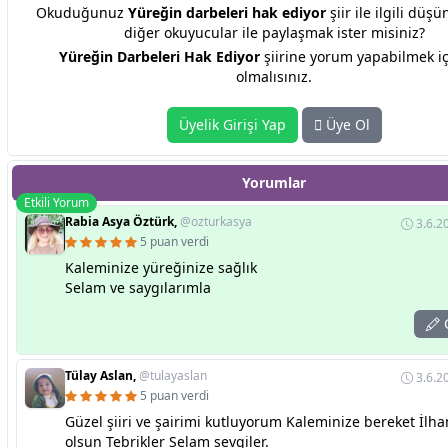
Okuduğunuz
Yüreğin darbeleri hak ediyor
şiir ile ilgili düşü
diğer okuyucular ile paylaşmak ister misiniz?
Yüreğin Darbeleri Hak Ediyor
şiirine yorum yapabilmek iç
olmalısınız.
Üyelik Girişi Yap
Üye Ol
Yorumlar
Etkili Yorum
Rabia Asya Öztürk,
@ozturkasya
3.6.2
5 puan verdi
Kaleminize yüreğinize sağlık
Selam ve saygılarımla
C
Tülay Aslan,
@tulayaslan
3.6.2
5 puan verdi
Güzel şiiri ve şairimi kutluyorum Kaleminize bereket İlha
olsun Tebrikler Selam sevgiler.