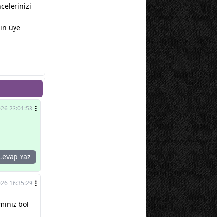
ncelerinizi
in üye
026 23:01:53
evap Yaz
026 16:35:29
miniz bol