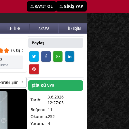
KAYIT OL
GİRİŞ YAP
İLETİLER
ARAMA
İLETİŞİM
Paylaş
( 6 kişi )
2
unma
nraki Şiir
ŞİİR KÜNYE
3.6.2026
Tarih:
12:27:03
Beğeni:
11
Okunma:
252
Yorum:
4