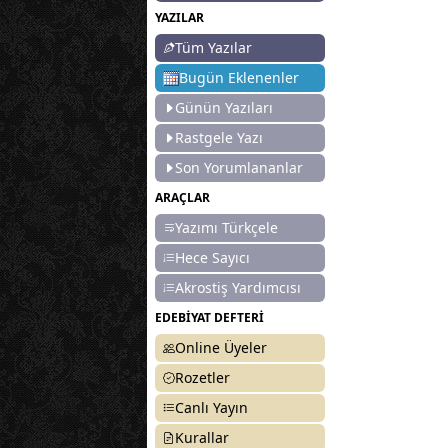
YAZILAR
Tüm Yazılar
Bugün Eklenenler
Günün Yazıları
Rastgele Yazı
Son Yorumlananlar
ARAÇLAR
Yazımı Türkçele
Hece Sayıcı
Akrostiş Yardımcısı
EDEBİYAT DEFTERİ
Online Üyeler
Rozetler
Canlı Yayın
Kurallar