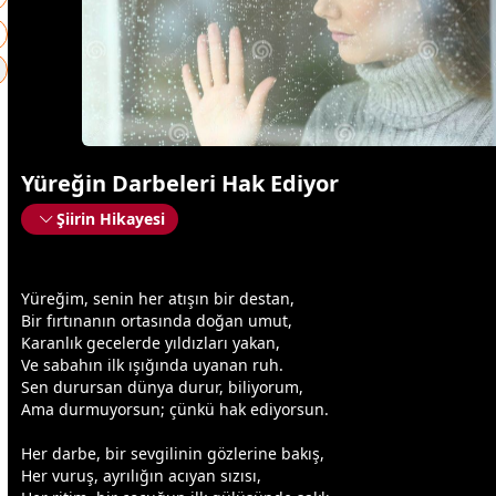
Yüreğin Darbeleri Hak Ediyor
Şiirin Hikayesi
Yüreğim, senin her atışın bir destan,
Bir fırtınanın ortasında
doğa
n umut,
Karanlık
gece
lerde
yıldız
ları yakan,
Ve sabahın ilk ışığında uyanan ruh.
Sen durursan
dünya
durur, biliyorum,
Ama durmuyorsun; çünkü hak ediyorsun.
Her darbe, bir
sevgi
linin gözlerine bakış,
Her vuruş, ayrılığın acıyan sızısı,