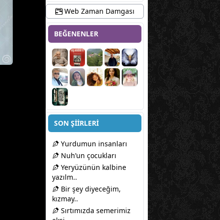
Web Zaman Damgası
BEĞENENLER
SON ŞİİRLERİ
Yurdumun insanları
Nuh’un çocukları
Yeryüzünün kalbine
yazılm..
Bir şey diyeceğim,
kızmay..
Sırtımızda semerimiz