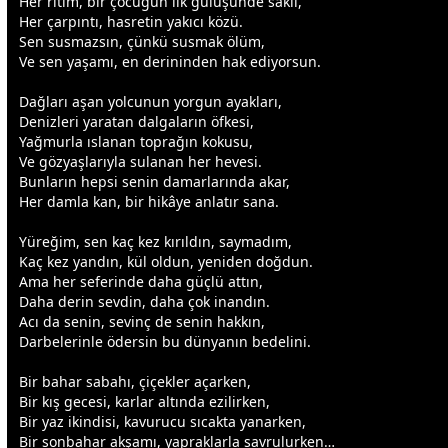
Her ritim, bir çocuğun ilk
gül
üşünde saklı,
Her çarpıntı,
hasret
in yakıcı közü.
Sen susmazsın, çünkü susmak
ölüm
,
Ve sen yaşamı, en derininden hak ediyorsun.
Dağları aşan yolcunun yorgun ayakları,
Denizleri yaratan dalgaların öfkesi,
Yağmurla ıslanan toprağın kokusu,
Ve gözyaşlarıyla sulanan her hevesi.
Bunların hepsi senin damarlarında akar,
Her damla kan, bir hikâye anlatır sana.
Yüreğim, sen kaç kez kırıldın, saymadım,
Kaç kez yandın, kül oldun, yeniden doğdun.
Ama her seferinde daha güçlü attın,
Daha derin sevdin, daha çok inandın.
Acı da senin, sevinç de senin hakkın,
Darbelerinle ödersin bu
dünya
nın bedelini.
Bir bahar sabahı,
çiçek
ler açarken,
Bir kış
gece
si, karlar altında ezilirken,
Bir yaz ikindisi, kavurucu sıcakta yanarken,
Bir sonbahar akşamı, yapraklarla savrulurken…