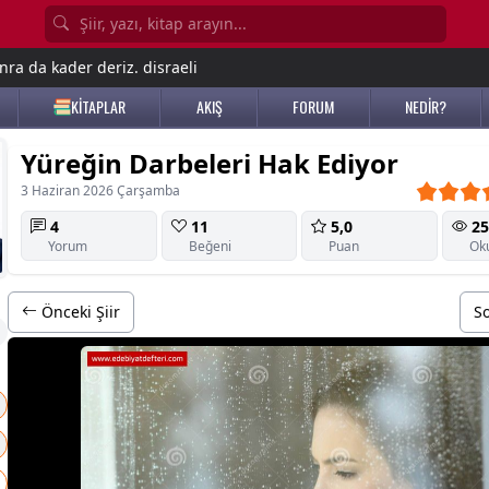
nra da kader deriz. disraeli
KİTAPLAR
AKIŞ
FORUM
NEDİR?
Yüreğin Darbeleri Hak Ediyor
3 Haziran 2026 Çarşamba
4
11
5,0
25
Yorum
Beğeni
Puan
Ok
Önceki Şiir
So