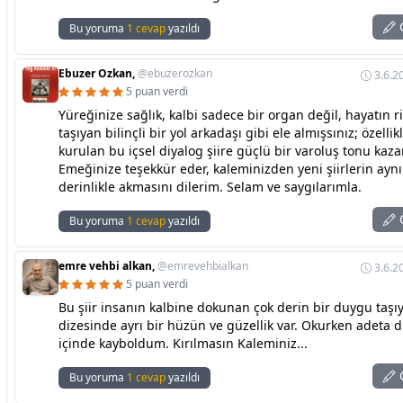
C
Bu yoruma
1 cevap
yazıldı
Ebuzer Ozkan,
@ebuzerozkan
3.6.2
5 puan verdi
Yüreğinize sağlık, kalbi sadece bir organ değil, hayatın r
taşıyan bilinçli bir yol arkadaşı gibi ele almışsınız; özellik
kurulan bu içsel diyalog şiire güçlü bir varoluş tonu kaz
Emeğinize teşekkür eder, kaleminizden yeni şiirlerin aynı 
derinlikle akmasını dilerim. Selam ve saygılarımla.
C
Bu yoruma
1 cevap
yazıldı
emre vehbi alkan,
@emrevehbialkan
3.6.2
5 puan verdi
Bu şiir insanın kalbine dokunan çok derin bir duygu taşıy
dizesinde ayrı bir hüzün ve güzellik var. Okurken adeta 
içinde kayboldum. Kırılmasın Kaleminiz...
C
Bu yoruma
1 cevap
yazıldı