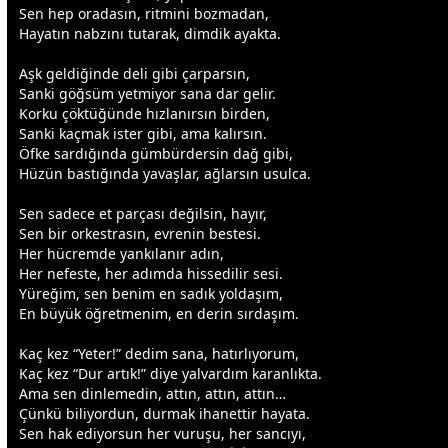
Sen hep oradasın, ritmini bozmadan,
Hayatın nabzını tutarak, dimdik ayakta.
Aşk geldiğinde deli gibi çarparsın,
Sanki göğsüm yetmiyor sana dar gelir.
Korku çöktüğünde hızlanırsın birden,
Sanki kaçmak ister gibi, ama kalırsın.
Öfke sardığında gümbürdersin dağ gibi,
Hüzün bastığında yavaşlar, ağlarsın usulca.
Sen sadece et parçası değilsin, hayır,
Sen bir orkestrasın, evrenin bestesi.
Her hücremde yankılanır adın,
Her nefeste, her adımda hissedilir sesi.
Yüreğim, sen benim en sadık yoldaşım,
En büyük öğretmenim, en derin sırdaşım.
Kaç kez “Yeter!” dedim sana, hatırlıyorum,
Kaç kez “Dur artık!” diye yalvardım karanlıkta.
Ama sen dinlemedin, attın, attın, attın…
Çünkü biliyordun, durmak ihanettir hayata.
Sen hak ediyorsun her vuruşu, her sancıyı,