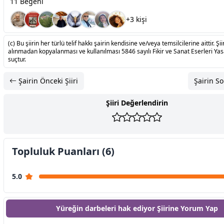
11 Beğeni
+3 kişi
(c) Bu şiirin her türlü telif hakkı şairin kendisine ve/veya temsilcilerine aittir. Şiir
alınmadan kopyalanması ve kullanılması 5846 sayılı Fikir ve Sanat Eserleri Ya
suçtur.
Şairin Önceki Şiiri
Şairin So
Şiiri Değerlendirin
Topluluk Puanları (6)
5.0
Yüreğin darbeleri hak ediyor Şiirine
Yorum Yap