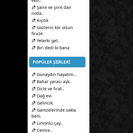
eksi..
Şaire ve şiire dair
notla..
Kişilik
Gözlerin kör olsun
firuze
Yeterki gel..
Biri dedi ki bana
POPÜLER ŞİİRLERİ
Günaydın hayatım...
Bahar yarası aşk..
Dicle ve fırat..
Dağ evi
Gelincik.
Gamzelerinde sakla
beni.
Limonlu çay..
Cemre..