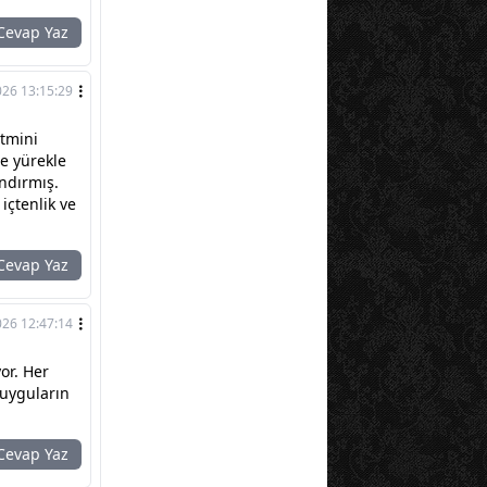
evap Yaz
026 13:15:29
itmini
le yürekle
andırmış.
içtenlik ve
evap Yaz
026 12:47:14
or. Her
duyguların
evap Yaz