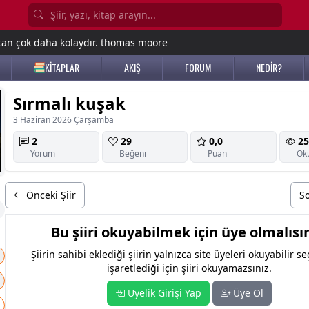
tan çok daha kolaydır. thomas moore
KİTAPLAR
AKIŞ
FORUM
NEDİR?
Sırmalı kuşak
3 Haziran 2026 Çarşamba
2
29
0,0
25
Yorum
Beğeni
Puan
Ok
Önceki Şiir
So
Bu şiiri okuyabilmek için üye olmalısın
Şiirin sahibi eklediği şiirin yalnızca site üyeleri okuyabilir s
işaretlediği için şiiri okuyamazsınız.
Üyelik Girişi Yap
Üye Ol