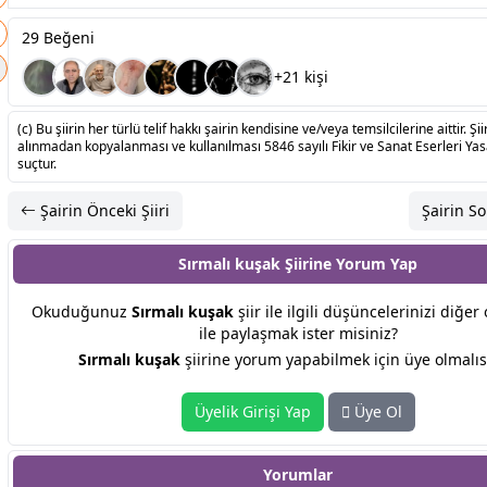
29 Beğeni
+21 kişi
(c) Bu şiirin her türlü telif hakkı şairin kendisine ve/veya temsilcilerine aittir. Şiir
alınmadan kopyalanması ve kullanılması 5846 sayılı Fikir ve Sanat Eserleri Ya
suçtur.
Şairin Önceki Şiiri
Şairin So
Sırmalı kuşak Şiirine
Yorum Yap
Okuduğunuz
Sırmalı kuşak
şiir ile ilgili düşüncelerinizi diğe
ile paylaşmak ister misiniz?
Sırmalı kuşak
şiirine yorum yapabilmek için üye olmalıs
Üyelik Girişi Yap
Üye Ol
Yorumlar