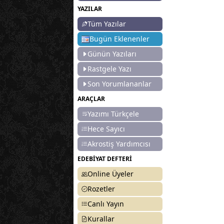
YAZILAR
Tüm Yazılar
Bugün Eklenenler
Günün Yazıları
Rastgele Yazı
Son Yorumlananlar
ARAÇLAR
Yazımı Türkçele
Hece Sayıcı
Akrostiş Yardımcısı
EDEBİYAT DEFTERİ
Online Üyeler
Rozetler
Canlı Yayın
Kurallar