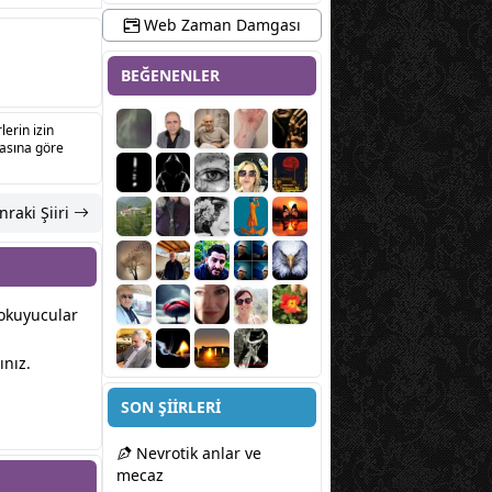
Web Zaman Damgası
BEĞENENLER
lerin izin
sasına göre
nraki Şiiri
r okuyucular
ınız.
SON ŞİİRLERİ
Nevrotik anlar ve
mecaz