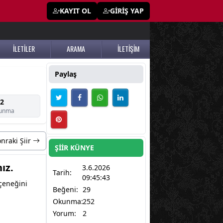
KAYIT OL
GİRİŞ YAP
İLETİLER
ARAMA
İLETİŞİM
Paylaş
2
unma
nraki Şiir
ŞİİR KÜNYE
ız.
3.6.2026
Tarih:
09:45:43
eçeneğini
Beğeni:
29
Okunma:
252
Yorum:
2