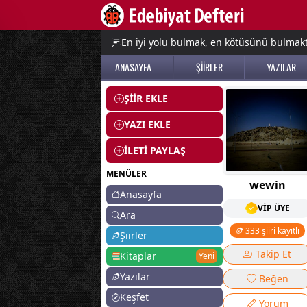
e menu
En iyi yolu bulmak, en kötüsünü bulmak
ANASAYFA
ŞİİRLER
YAZILAR
ŞİİR EKLE
YAZI EKLE
İLETİ PAYLAŞ
MENÜLER
wewin
Anasayfa
VİP ÜYE
Ara
333 şiiri kayıtlı
Şiirler
Takip Et
Kitaplar
Yeni
Yazılar
Beğen
Keşfet
Yorum