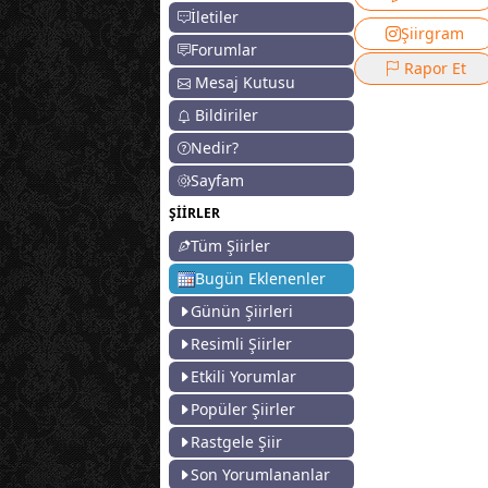
İletiler
Şiirgram
Forumlar
Rapor Et
Mesaj Kutusu
Bildiriler
Nedir?
Sayfam
ŞİİRLER
Tüm Şiirler
Bugün Eklenenler
Günün Şiirleri
Resimli Şiirler
Etkili Yorumlar
Popüler Şiirler
Rastgele Şiir
Son Yorumlananlar