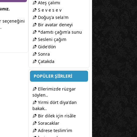
Ateş çalımı
ınız.
S e v e s e v
Doğuş'a sela'm
lir seçeneğini
Bir avatar deneyi
.
*damıtı çağım'a sunu
Sesleni çağım
Gide'dön
Sonra
Çatakda
POPÜLER ŞİİRLERİ
Ellerimizde rüzgar
söylen..
Yirmi dört diya'dan
bakak..
Bir dilek için risâle
Soracaklar
Adrese teslim'im