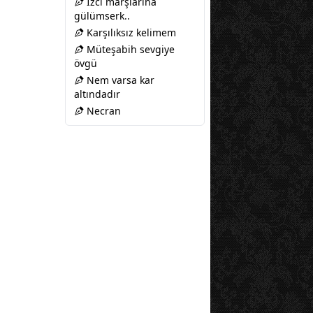
İzci marşlarına
gülümserk..
Karşılıksız kelimem
Müteşabih sevgiye
övgü
Nem varsa kar
altındadır
Necran