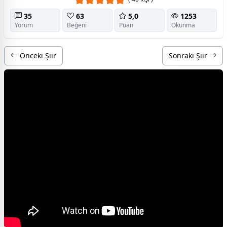
35
63
5,0
1253
Yorum
Beğeni
Puan
Okunma
Önceki Şiir
Sonraki Şiir