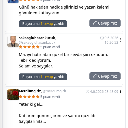
Günü hak eden nadide şiirinizi ve yazan kalemi
gönülden kutluyorum.
Cevap Yaz
Bu yoruma
1 cevap
yazıldı
sakaogluhasankucuk,
9.6.2026
@sakaogluhasankucuk
16:20:52
5 puan verdi
Maziyi hatırlatan güzel bir sevda şiiri okudum.
Tebrik ediyorum.
Selam ve saygılar.
Cevap Yaz
Bu yoruma
1 cevap
yazıldı
Merdümg.riz,
@merdumg-riz
4.6.2026 23:48:09
5 puan verdi
Yeter ki gel...
Kutlarım günün şiirini ve şairini güzeldi.
Saygılarımla...