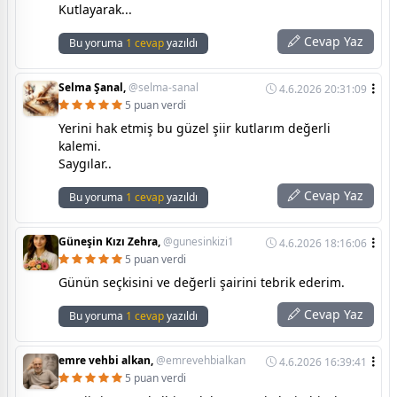
Kutlayarak...
Cevap Yaz
Bu yoruma
1 cevap
yazıldı
Selma Şanal,
@selma-sanal
4.6.2026 20:31:09
5 puan verdi
Yerini hak etmiş bu güzel şiir kutlarım değerli
kalemi.
Saygılar..
Cevap Yaz
Bu yoruma
1 cevap
yazıldı
Güneşin Kızı Zehra,
@gunesinkizi1
4.6.2026 18:16:06
5 puan verdi
Günün seçkisini ve değerli şairini tebrik ederim.
Cevap Yaz
Bu yoruma
1 cevap
yazıldı
emre vehbi alkan,
@emrevehbialkan
4.6.2026 16:39:41
5 puan verdi