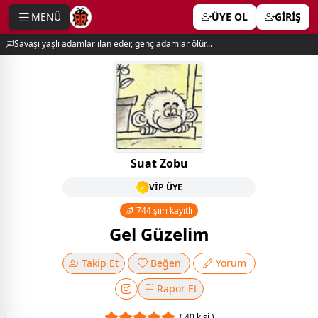
MENÜ
ÜYE OL
GİRİŞ
e menu
Savaşı yaşlı adamlar ilan eder, genç adamlar ölür...
Suat Zobu
VİP ÜYE
744 şiiri kayıtlı
Gel Güzelim
Takip Et
Beğen
Yorum
Rapor Et
( 40 kişi )