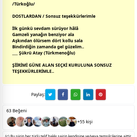
/Türkoğlu/
DOSTLARDAN / Sonsuz teşekkürlerimle
İlk günkü
sevda
m sürüyor hâlâ
Gamzeli yanağın benziyor ala
Aşkından ölürsem dört kollu sala
Bindirdiğin
zaman
da gel güzelim..
___ Şükrü Atay (Türkmenoğlu)
ŞİİRİMİ GÜNE ALAN SEÇKİ KURULUNA SONSUZ
TEŞEKKÜRLERİMLE..
Paylaş:
63 Beğeni
+55 kişi
(c) Bu şiirin her türlü telif hakkı şairin kendisine ve/veya temsilcilerine aittir.