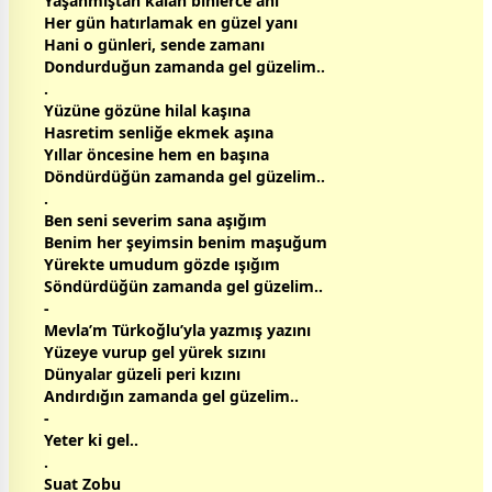
Yaşanmıştan kalan binlerce anı
Her gün hatırlamak en güzel yanı
Hani o günleri, sende
zaman
ı
Dondurduğun
zaman
da gel güzelim..
.
Yüzüne gözüne hilal kaşına
Hasretim senliğe
ekmek
aşına
Yıllar öncesine hem en başına
Döndürdüğün
zaman
da gel güzelim..
.
Ben seni severim sana aşığım
Benim her şeyimsin benim maşuğum
Yürekte umudum gözde ışığım
Söndürdüğün
zaman
da gel güzelim..
-
Mevla’m Türkoğlu’yla yazmış yazını
Yüzeye vurup gel yürek sızını
Dünyalar güzeli peri kızını
Andırdığın
zaman
da gel güzelim..
-
Yeter ki gel..
.
Suat Zobu