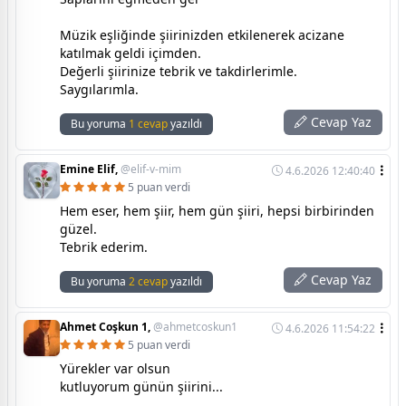
Müzik eşliğinde şiirinizden etkilenerek acizane
katılmak geldi içimden.
Değerli şiirinize tebrik ve takdirlerimle.
Saygılarımla.
Cevap Yaz
Bu yoruma
1 cevap
yazıldı
Emine Elif,
@elif-v-mim
4.6.2026 12:40:40
5 puan verdi
Hem eser, hem şiir, hem gün şiiri, hepsi birbirinden
güzel.
Tebrik ederim.
Cevap Yaz
Bu yoruma
2 cevap
yazıldı
Ahmet Coşkun 1,
@ahmetcoskun1
4.6.2026 11:54:22
5 puan verdi
Yürekler var olsun
kutluyorum günün şiirini...