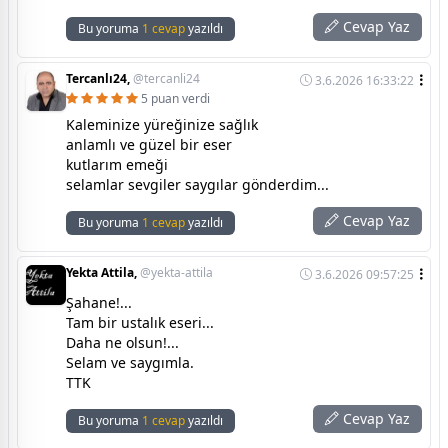
Cevap Yaz
Bu yoruma
1 cevap
yazıldı
Tercanlı24,
@tercanli24
3.6.2026 16:33:22
5 puan verdi
Kaleminize yüreğinize sağlık
anlamlı ve güzel bir eser
kutlarım emeği
selamlar sevgiler saygılar gönderdim...
Cevap Yaz
Bu yoruma
1 cevap
yazıldı
Yekta Attila,
@yekta-attila
3.6.2026 09:57:25
Şahane!...
Tam bir ustalık eseri...
Daha ne olsun!...
Selam ve saygımla.
TTK
Cevap Yaz
Bu yoruma
1 cevap
yazıldı