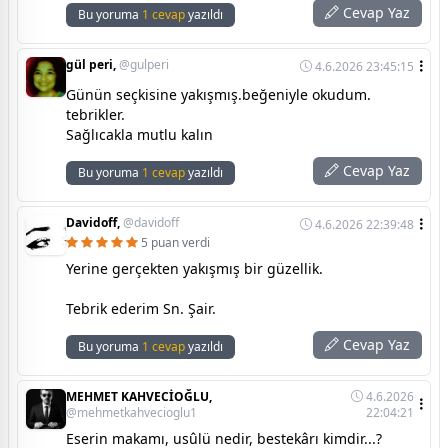
Cevap Yaz
Bu yoruma
1 cevap
yazıldı
gül peri,
@gulperi
4.6.2026 23:45:15
Günün seçkisine yakışmış.beğeniyle okudum.
tebrikler.
Sağlıcakla mutlu kalın
Cevap Yaz
Bu yoruma
1 cevap
yazıldı
Davidoff,
@davidoff
4.6.2026 22:39:48
5 puan verdi
Yerine gerçekten yakışmış bir güzellik.
Tebrik ederim Sn. Şair.
Cevap Yaz
Bu yoruma
1 cevap
yazıldı
MEHMET KAHVECİOĞLU,
4.6.2026
@mehmetkahvecioglu1
22:04:21
Eserin makamı, usûlü nedir, bestekârı kimdir...?