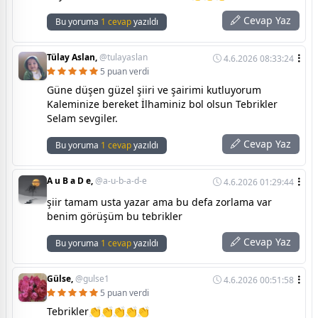
Cevap Yaz
Bu yoruma
1 cevap
yazıldı
Tülay Aslan,
@tulayaslan
4.6.2026 08:33:24
5 puan verdi
Güne düşen güzel şiiri ve şairimi kutluyorum
Kaleminize bereket İlhaminiz bol olsun Tebrikler
Selam sevgiler.
Cevap Yaz
Bu yoruma
1 cevap
yazıldı
A u B a D e,
@a-u-b-a-d-e
4.6.2026 01:29:44
şiir tamam usta yazar ama bu defa zorlama var
benim görüşüm bu tebrikler
Cevap Yaz
Bu yoruma
1 cevap
yazıldı
Gülse,
@gulse1
4.6.2026 00:51:58
5 puan verdi
Tebrikler👏👏👏👏👏