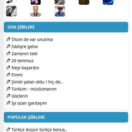
SON ŞİİRLERİ
Ölüm de var unutma
İskilip'e gelivi
Zamanın tadı
20 temmuz
Neyi başardın
Emmi
Şimdi yalan oldu / hiç de..
Türküm - müslümanım
Gözlerin
İyi ozan gardaşım
POPÜLER ŞİİRLERİ
Türkçe düşün türkçe konuş..