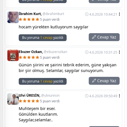
İbrahim Kurt,
@ibrahimkurt
4.6.2026 10:44:21
5 puan verdi
hocam yürekten kutluyorum saygılar
Cevap Yaz
Bu yoruma
1 cevap
yazıldı
Ebuzer Ozkan,
@ebuzerozkan
4.6.2026 10:31:25
5 puan verdi
Günün şiirini ve şairini tebrik ederim, güne yakışan
bir şiir olmuş. Selamlar, saygılar sunuyorum.
Cevap Yaz
Bu yoruma
1 cevap
yazıldı
Ulvi ÜRESİN,
@ulviuresin
4.6.2026 09:50:49
5 puan verdi
Muhteşem bir eser.
Gönülden kuutlarım.
Saygılar,selamlar..