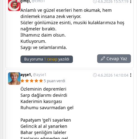
çiftçi,
@ciftci1
4.6.2026 15:57:19
Anlamlı ve güzel eserleri hem okumak, hem
dinlemek insana zevk veriyor.
Sözler gönlümüze esinti, musiki kulaklarımıza hoş
nağmeler bıraktı.
İlhamınız daim olsun.
Kutluyorum.
Saygı ve selamlarımla.
Cevap Yaz
Bu yoruma
1 cevap
yazıldı
ayşe1,
@ayse1
4.6.2026 14:10:04
5 puan verdi
Özleminin depremleri
Sarp dağlarımı devirdi
Kaderimin kasırgası
Ruhumu savurmadan gel
Papatyam ‘gel’i sayarken
Gelincik al al yanarken
Bahar şenliğim laleler
Saplarını eğmeden gel