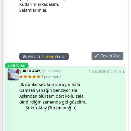
Kutlarım arkadaşım.
Selamlarımla!..
Cevap Yaz
Bu yoruma
1 cevap
yazıldı
Etkili Yorum
ŞÜKRÜ ATAY,
@sukruatay
3.6.2026 01:14:13
5 puan verdi
İlk günkü sevdam sürüyor hâlâ
Gamzeli yanağın benziyor ala
Aşkından ölürsem dört kollu sala
Bindirdiğin zamanda gel güzelim..
___ Şükrü Atay (Türkmenoğlu)