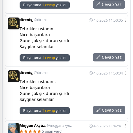
Cevap Yaz
Bu yoruma
1 cevap
yazıldı
direniş,
@direnis
4.6.2026 11:50:05
Tebrikler üstadım.
Nice başarılara
Güne çok şık duran şiirdi
Saygılar selamlar
Cevap Yaz
Bu yoruma
1 cevap
yazıldı
direniş,
@direnis
4.6.2026 11:50:04
Tebrikler üstadım.
Nice başarılara
Güne çok şık duran şiirdi
Saygılar selamlar
Cevap Yaz
Bu yoruma
1 cevap
yazıldı
Müjgan Akyüz,
@mujganakyuz
4.6.2026 11:42:41
5 puan verdi