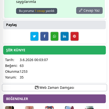
saygılarımla
Cevap Yaz
Bu yoruma
1 cevap
yazıldı
Paylaş
ŞİİR KÜNYE
Tarih:
3.6.2026 00:03:07
Beğeni:
63
Okunma:
1253
Yorum:
35
Web Zaman Damgası
BEĞENENLER