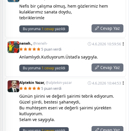
Nefis bir çalışma olmuş, hem gözlerimiz hem
kulaklarımız sanata doydu,
tebriklerimle
Cevap Yaz
Bu yoruma
1 cevap
yazıldı
neneh.,
@neneh-
4.6.2026 10:59:56
5 puan verdi
Anlamlıydı.Kutluyorum.Üstad'a saygıyla.
Cevap Yaz
Bu yoruma
1 cevap
yazıldı
Alptekin Yazar,
@alptekin-yazar
4.6.2026 10:44:53
5 puan verdi
Günün şiirini ve değerli şairimi tebrik ediyorum.
Güzel şiirdi, bestesi şahaneydi,
Bu muhteşem eseri ve değerli şairimi yürekten
kutluyorum.
Selam ve saygıyla.
Cevap Yaz
Bu yoruma
1 cevap
yazıldı