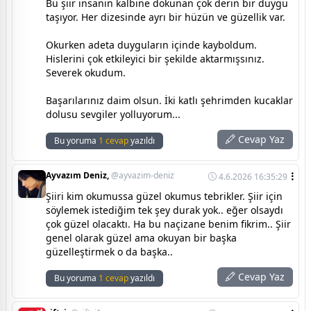
Bu şiir insanın kalbine dokunan çok derin bir duygu
taşıyor. Her dizesinde ayrı bir hüzün ve güzellik var.
Okurken adeta duyguların içinde kayboldum.
Hislerini çok etkileyici bir şekilde aktarmışsınız.
Severek okudum.
Başarılarınız daim olsun. İki katlı şehrimden kucaklar
dolusu sevgiler yolluyorum...
Cevap Yaz
Bu yoruma
1 cevap
yazıldı
Ayvazım Deniz,
@ayvazim-deniz
4.6.2026 16:35:29
Şiiri kim okumussa güzel okumus tebrikler. Şiir için
söylemek istediğim tek şey durak yok.. eğer olsaydı
çok güzel olacaktı. Ha bu naçizane benim fikrim.. Şiir
genel olarak güzel ama okuyan bir başka
güzelleştirmek o da başka..
Cevap Yaz
Bu yoruma
1 cevap
yazıldı