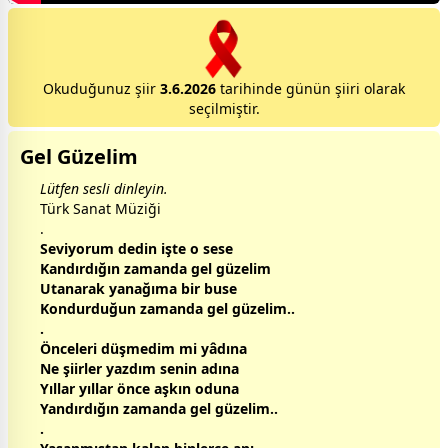
Okuduğunuz şiir
3.6.2026
tarihinde günün şiiri olarak
seçilmiştir.
Gel Güzelim
Lütfen sesli dinleyin.
Türk Sanat Müziği
.
Seviyorum dedin işte o sese
Kandırdığın
zaman
da gel güzelim
Utanarak yanağıma bir buse
Kondurduğun
zaman
da gel güzelim..
.
Önceleri düşmedim mi yâdına
Ne şiirler yazdım senin adına
Yıllar yıllar önce
aşk
ın oduna
Yandırdığın
zaman
da gel güzelim..
.