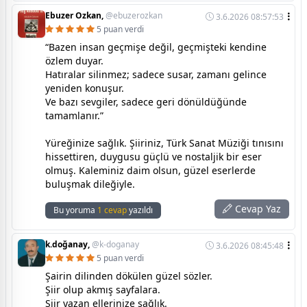
Ebuzer Ozkan,
@ebuzerozkan
3.6.2026 08:57:53
5 puan verdi
“Bazen insan geçmişe değil, geçmişteki kendine
özlem duyar.
Hatıralar silinmez; sadece susar, zamanı gelince
yeniden konuşur.
Ve bazı sevgiler, sadece geri dönüldüğünde
tamamlanır.”
Yüreğinize sağlık. Şiiriniz, Türk Sanat Müziği tınısını
hissettiren, duygusu güçlü ve nostaljik bir eser
olmuş. Kaleminiz daim olsun, güzel eserlerde
buluşmak dileğiyle.
Cevap Yaz
Bu yoruma
1 cevap
yazıldı
k.doğanay,
@k-doganay
3.6.2026 08:45:48
5 puan verdi
Şairin dilinden dökülen güzel sözler.
Şiir olup akmış sayfalara.
Şiir yazan ellerinize sağlık.