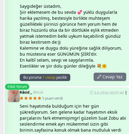
Saygıdeğer üstadım,
Şiir eklemesem de bu sevda 💞 yüklü duygularla
harika yazılmış, bestesiyle birlikte muhteşem
güzellikteki şiirinizi görünce hem yorum hem de
biraz hüzünlü olsa da bir dörtlükle eşlik etmeden
yatmak istemedim belki uykum kaçabilirdi gündüz
biraz kestirsem de:))
Kalemine ve duygu dolu yüreğine sağlık diliyorum,
bu müstesna eser GÜNÜMÜN ŞİİRİ'dir.
En kalbî selam, sevgi ve saygılarımla.
Esenlikler ve şiir dolu günler dileğiyle 💐🤗
Cevap Yaz
Bu yoruma
1 cevap
yazıldı
Etkili Yorum
Kâsid_,
@ksid-
3.6.2026 00:07:49
5 puan verdi
Seni hayatımda bulduğum için her gün
şükrediyorum. Sen gelene kadar hayatımın eksik
parçalarını fark etmemişimgrl güzelim Suat Zobu abi
seslendirme emek ayrı mükemmel sizin gibi
birinin.sayfasina konuk olmak bana mutluluk verdi