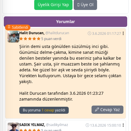
Üyelik Girişi Yap
Üye Ol
Yorumlar
Sabitlendi
Halit Durucan,
@halitdurucan
3.6.2026 01:17:27
5 puan verdi
Şiirin demi usta gönülden süzülmüş inci gibi.
Günümüz delme-çakma, kimine sanat müziği
denilen besteler yanında bu eseriniz şaha kalkar be
ustam. Şair usta, şiir muazzam beste ise şahlanmış
adeta. Ne güzel bir aşk ve sevda şiiriydi böyle.
Yürekten kutluyorum. Ustaya bir gece selamı çoktan
yakıştı.
Halit Durucan tarafından 3.6.2026 01:23:27
zamanında düzenlenmiştir.
Cevap Yaz
Bu yoruma
1 cevap
yazıldı
SADIK YILMAZ,
@sadikyilmaz
13.6.2026 15:00:10
5 puan verdi