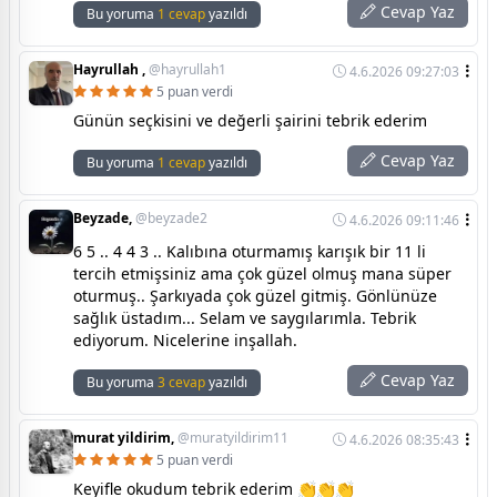
Cevap Yaz
Bu yoruma
1 cevap
yazıldı
Hayrullah ,
@hayrullah1
4.6.2026 09:27:03
5 puan verdi
Günün seçkisini ve değerli şairini tebrik ederim
Cevap Yaz
Bu yoruma
1 cevap
yazıldı
Beyzade,
@beyzade2
4.6.2026 09:11:46
6 5 .. 4 4 3 .. Kalıbına oturmamış karışık bir 11 li
tercih etmişsiniz ama çok güzel olmuş mana süper
oturmuş.. Şarkıyada çok güzel gitmiş. Gönlünüze
sağlık üstadım... Selam ve saygılarımla. Tebrik
ediyorum. Nicelerine inşallah.
Cevap Yaz
Bu yoruma
3 cevap
yazıldı
murat yildirim,
@muratyildirim11
4.6.2026 08:35:43
5 puan verdi
Keyifle okudum tebrik ederim 👏👏👏