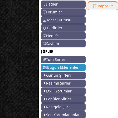
İletiler
Rapor Et
Forumlar
Mesaj Kutusu
Bildiriler
Nedir?
Sayfam
ŞİİRLER
Tüm Şiirler
Bugün Eklenenler
Günün Şiirleri
Resimli Şiirler
Etkili Yorumlar
Popüler Şiirler
Rastgele Şiir
Son Yorumlananlar