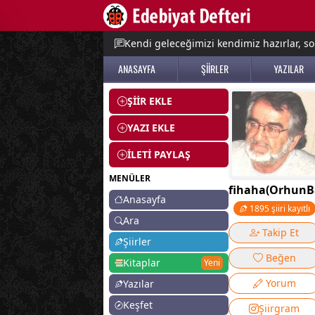
e menu
Kendi geleceğimizi kendimiz hazırlar, so
ANASAYFA
ŞİİRLER
YAZILAR
ŞİİR EKLE
YAZI EKLE
İLETİ PAYLAŞ
MENÜLER
fihaha(OrhunB
Anasayfa
1895 şiiri kayıtlı
Ara
Takip Et
Şiirler
Beğen
Kitaplar
Yeni
Yorum
Yazılar
Keşfet
Şiirgram