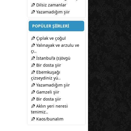
Dilsiz zamanlar
Yazamadığım şiir
POPÜLER ŞİİRLERİ
Çıplak ve çoğul
Yalınayak ve arzulu ve
çı..
İstanbul’a (s)övgü
Bir dosta şiir
Ebemkuşağı
çizseydiniz yü..
Yazamadığım şiir
Gamzeli şiir
Bir dosta şiir
Aklın yeri neresi
tenimiz..
Kaos/bunalım