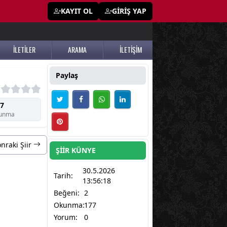
KAYIT OL
GİRİŞ YAP
İLETİLER
ARAMA
İLETİŞİM
Paylaş
7
unma
nraki Şiir
ŞİİR KÜNYE
30.5.2026
Tarih:
13:56:18
Beğeni:
2
Okunma:
177
Yorum:
0