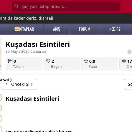
nra da kader deriz. disraeli
KİTAPLAR
AKIŞ
FORUM
NEDİR?
Kuşadası Esintileri
30 Mayıs 2026 Cumartesi
0
2
0,0
17
Yorum
Beğeni
Puan
Ok
asat)
Önceki Şiir
So
Kuşadası Esintileri
sen şairsin diyordu sultalı bir ses