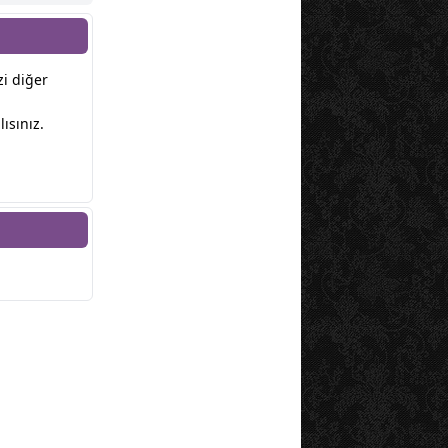
zi diğer
ısınız.