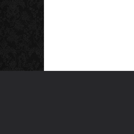
MEN
Anas
Türkiye'nin en büyük kültür sanat
Şiirl