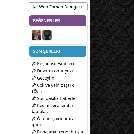
Web Zaman Damgası
BEĞENENLER
SON ŞİİRLERİ
Kuşadası esintileri
Duvarın öbür yüzü
Geceyim
Çok ve yalnız (şarkı
söyl..
Son dakika haberler
Resim sergisinden
tablola..
Ölü bir şairin imza
günü
Bunalımın rengi bu şiir