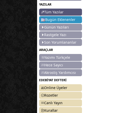
YAZILAR
Tüm Yazılar
Bugün Eklenenler
Günün Yazıları
Rastgele Yazı
Son Yorumlananlar
ARAÇLAR
Yazımı Türkçele
Hece Sayıcı
Akrostiş Yardımcısı
EDEBİYAT DEFTERİ
Online Üyeler
Rozetler
Canlı Yayın
Kurallar