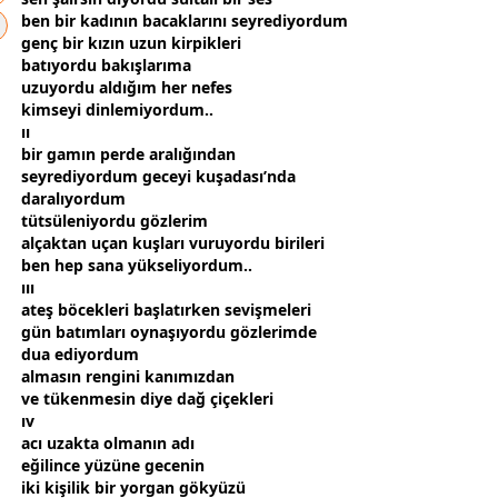
ben bir
kadın
ın bacaklarını seyrediyordum
genç bir kızın uzun kirpikleri
batıyordu bakışlarıma
uzuyordu aldığım her nefes
kimseyi dinlemiyordum..
ıı
bir gamın perde aralığından
seyrediyordum
gece
yi kuşadası’nda
daralıyordum
tütsüleniyordu gözlerim
alçaktan uçan kuşları vuruyordu birileri
ben hep sana yükseliyordum..
ııı
ateş böcekleri başlatırken sevişmeleri
gün batımları oynaşıyordu gözlerimde
dua ediyordum
almasın rengini kanımızdan
ve tükenmesin diye dağ
çiçek
leri
ıv
acı uzakta olmanın adı
eğilince yüzüne
gece
nin
iki kişilik bir yorgan gökyüzü