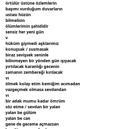
örtülür üstüne
özlem
lerin
başımı vurduğum duvarların
ustası
hüzün
bilmelisin
ölüm
lerimin şahididir
sensiz her yeni gün
v
hüküm giymedi
aşk
larımız
konuşsak / susmasak
biraz sevişsek seninle
bilinmeyen bir yönden gün ışıyacak
yırtılacak karanlığı
gece
nin
zaman
ın zembereği kırılacak
vı
ölmek kolay etim kemiğim acımadan
vazgeçmek olmasa
sevda
ndan
vı
bir adak mumu kadar ömrüm
söz etme /
sevda
n bir
yalan
yalan
be
gül
üm
yalan
be can
gene de
gece
me açmazsan