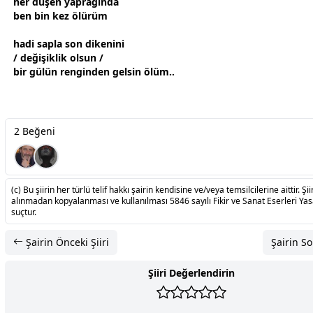
her düşen yaprağında
ben bin kez ölürüm
hadi sapla son dikenini
/ değişiklik olsun /
bir
gül
ün renginden gelsin
ölüm
..
2 Beğeni
(c) Bu şiirin her türlü telif hakkı şairin kendisine ve/veya temsilcilerine aittir. Şiir
alınmadan kopyalanması ve kullanılması 5846 sayılı Fikir ve Sanat Eserleri Ya
suçtur.
Şairin Önceki Şiiri
Şairin So
Şiiri Değerlendirin