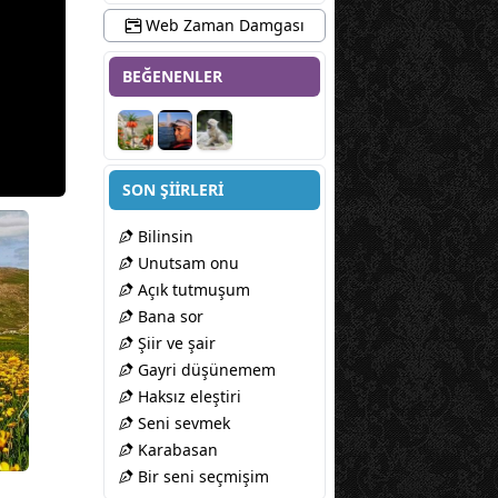
Web Zaman Damgası
BEĞENENLER
SON ŞİİRLERİ
Bilinsin
Unutsam onu
Açık tutmuşum
Bana sor
Şiir ve şair
Gayri düşünemem
Haksız eleştiri
Seni sevmek
Karabasan
Bir seni seçmişim