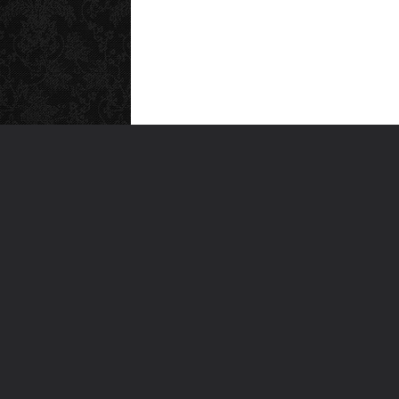
MEN
Anas
Türkiye'nin en büyük kültür sanat
Şiirl
platformu
Yazı
For
Ara