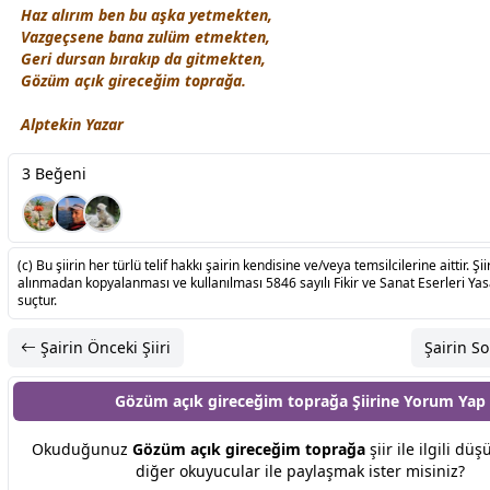
Haz alırım ben bu
aşk
a yetmekten,
Vazgeçsene bana zulüm etmekten,
Geri dursan bırakıp da gitmekten,
Gözüm açık gireceğim toprağa.
Alptekin Yazar
3 Beğeni
(c) Bu şiirin her türlü telif hakkı şairin kendisine ve/veya temsilcilerine aittir. Şiir
alınmadan kopyalanması ve kullanılması 5846 sayılı Fikir ve Sanat Eserleri Ya
suçtur.
Şairin Önceki Şiiri
Şairin So
Gözüm açık gireceğim toprağa Şiirine
Yorum Yap
Okuduğunuz
Gözüm açık gireceğim toprağa
şiir ile ilgili düş
diğer okuyucular ile paylaşmak ister misiniz?