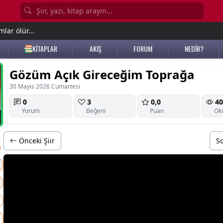
lar ölür...
KİTAPLAR
AKIŞ
FORUM
NEDİR?
Gözüm Açık Gireceğim Toprağa
30 Mayıs 2026 Cumartesi
0
3
0,0
40
Yorum
Beğeni
Puan
Ok
Önceki Şiir
So