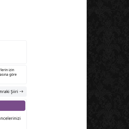
lerin izin
sasına göre
nraki Şiiri
üncelerinizi