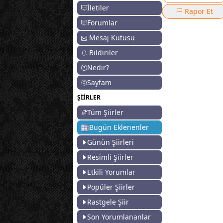
İletiler
Rapor Et
Forumlar
Mesaj Kutusu
Bildiriler
Nedir?
Sayfam
ŞİİRLER
Tüm Şiirler
Bugün Eklenenler
Günün Şiirleri
Resimli Şiirler
Etkili Yorumlar
Popüler Şiirler
Rastgele Şiir
Son Yorumlananlar