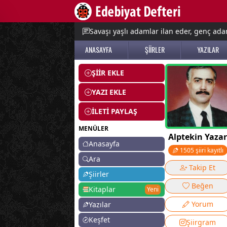
e menu
Savaşı yaşlı adamlar ilan eder, genç adam
ANASAYFA
ŞİİRLER
YAZILAR
ŞİİR EKLE
YAZI EKLE
İLETİ PAYLAŞ
MENÜLER
Alptekin Yazar
Anasayfa
1505 şiiri kayıtlı
Ara
Takip Et
Şiirler
Beğen
Kitaplar
Yeni
Yorum
Yazılar
Keşfet
Şiirgram