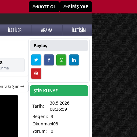
KAYIT OL
GİRİŞ YAP
İLETİLER
ARAMA
İLETİŞİM
Paylaş
8
unma
nraki Şiir
ŞİİR KÜNYE
30.5.2026
Tarih:
08:36:59
Beğeni:
3
Okunma:
408
Yorum:
0