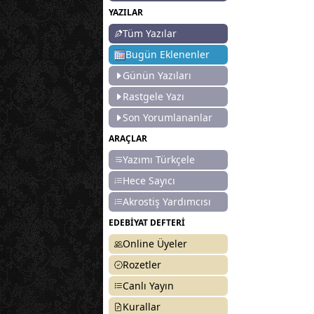
YAZILAR
Tüm Yazılar
Bugün Eklenenler
Günün Yazıları
Rastgele Yazı
Son Yorumlananlar
ARAÇLAR
Yazımı Türkçele
Hece Sayıcı
Akrostiş Yardımcısı
EDEBİYAT DEFTERİ
Online Üyeler
Rozetler
Canlı Yayın
Kurallar