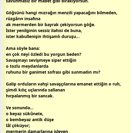
savunmasız bir mabet gibi bırakıyorsun.
Göğsünü hangi mızrağın menzili yapacağını bilmeden,
rüzgârın insafına
ak mermerden bir bayrak çekiyorsun göğe.
İster yenilginin sessiz ilahisi de buna,
ister kabullenişin ihtişamlı duruşu…
Ama söyle bana:
en çok neyi özledi bu yorgun beden?
Savaşmayı sevişmeye siper ettiğin
o tozlu meydanlarda
ruhunu bir ganimet sofrası gibi sunmadın mı?
Galip orduların vahşi
savaş
çılarına emanet ettiğin o ruh,
şimdi kılıç uçlarında sallanan
hırpalanmış bir sancak.
Ve sonunda…
o
beyaz
sükûnete,
o bem
beyaz
antik düşe
lâl çöküyor;
mermerin damarlarına işleyen