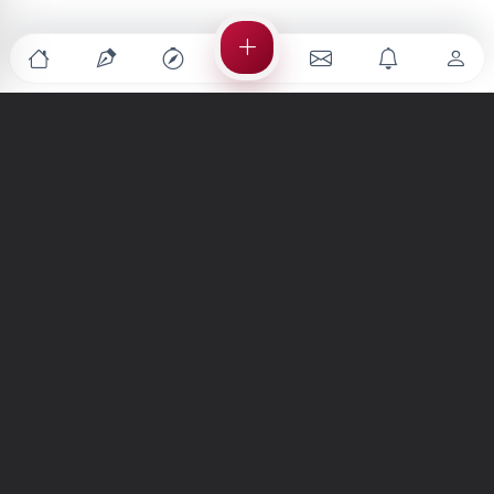
Türkiye'nin en büyük kültür sanat platformu
MENÜLER
Anasayfa
Keşfet
Şiirler
Hikayeler
Yazılar
İletiler
Forum
Nedir?
Ara