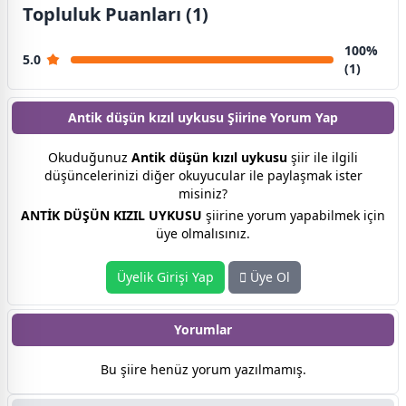
Topluluk Puanları (1)
100%
5.0
(1)
Antik düşün kızıl uykusu Şiirine
Yorum Yap
Okuduğunuz
Antik düşün kızıl uykusu
şiir ile ilgili
düşüncelerinizi diğer okuyucular ile paylaşmak ister
misiniz?
ANTİK DÜŞÜN KIZIL UYKUSU
şiirine yorum yapabilmek için
üye olmalısınız.
Üyelik Girişi Yap
Üye Ol
Yorumlar
Bu şiire henüz yorum yazılmamış.