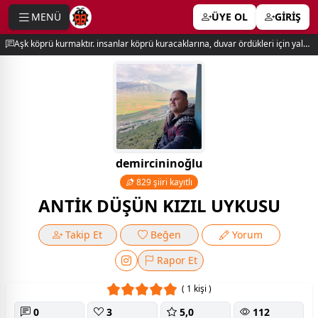
MENÜ
ÜYE OL
GİRİŞ
e menu
Aşk köprü kurmaktır. insanlar köprü kuracaklarına, duvar ördükleri için yalnız kalırlar. newton
demircininoğlu
829 şiiri kayıtlı
ANTİK DÜŞÜN KIZIL UYKUSU
Takip Et
Beğen
Yorum
Rapor Et
( 1 kişi )
0
3
5,0
112