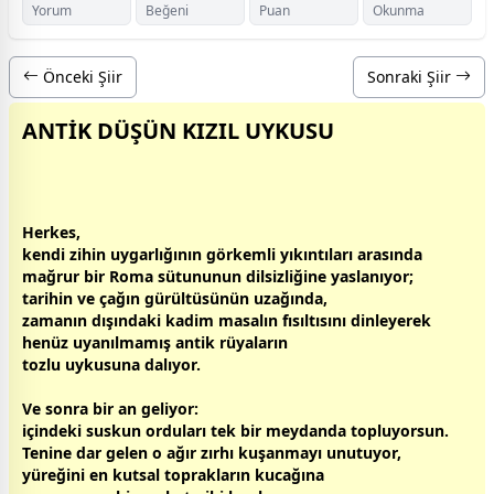
Yorum
Beğeni
Puan
Okunma
Önceki Şiir
Sonraki Şiir
ANTİK DÜŞÜN KIZIL UYKUSU
Herkes,
kendi zihin uygarlığının görkemli yıkıntıları arasında
mağrur bir Roma sütununun dilsizliğine yaslanıyor;
tarihin ve çağın gürültüsünün uzağında,
zaman
ın dışındaki kadim masalın fısıltısını dinleyerek
henüz uyanılmamış antik rüyaların
tozlu
uyku
suna dalıyor.
Ve sonra bir an geliyor:
içindeki suskun orduları tek bir meydanda topluyorsun.
Tenine dar gelen o ağır zırhı kuşanmayı unutuyor,
yüreğini en kutsal toprakların kucağına