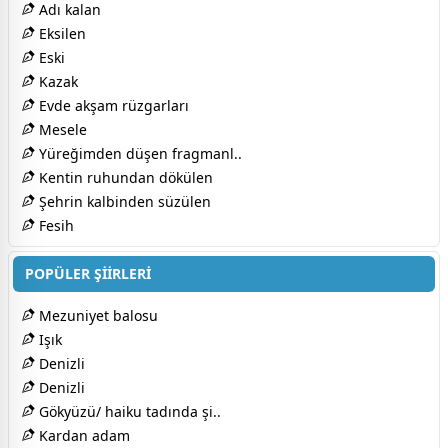
Adı kalan
Eksilen
Eski
Kazak
Evde akşam rüzgarları
Mesele
Yüreğimden düşen fragmanl..
Kentin ruhundan dökülen
Şehrin kalbinden süzülen
Fesih
POPÜLER ŞİİRLERİ
Mezuniyet balosu
Işık
Denizli
Denizli
Gökyüzü/ haiku tadında şi..
Kardan adam