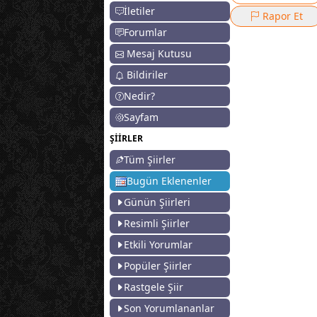
İletiler
Rapor Et
Forumlar
Mesaj Kutusu
Bildiriler
Nedir?
Sayfam
ŞİİRLER
Tüm Şiirler
Bugün Eklenenler
Günün Şiirleri
Resimli Şiirler
Etkili Yorumlar
Popüler Şiirler
Rastgele Şiir
Son Yorumlananlar