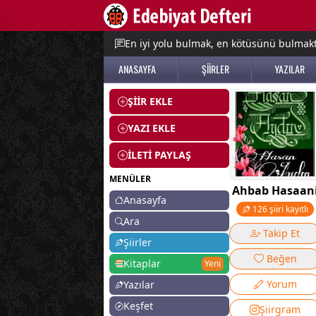
e menu
En iyi yolu bulmak, en kötüsünü bulmak
ANASAYFA
ŞİİRLER
YAZILAR
ŞİİR EKLE
YAZI EKLE
İLETİ PAYLAŞ
MENÜLER
Ahbab Hasaan
Anasayfa
126 şiiri kayıtlı
Ara
Takip Et
Şiirler
Beğen
Kitaplar
Yeni
Yorum
Yazılar
Keşfet
Şiirgram