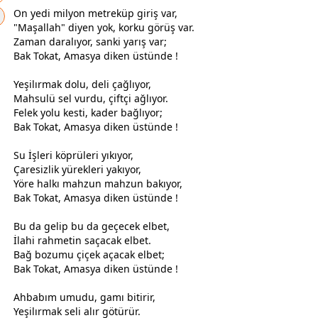
​On yedi milyon metreküp giriş var,
"Maşallah" diyen yok, korku görüş var.
Zaman daralıyor, sanki yarış var;
Bak Tokat, Amasya diken üstünde !
​Yeşilırmak dolu, deli çağlıyor,
Mahsulü sel vurdu, çiftçi ağlıyor.
Felek yolu kesti, kader bağlıyor;
Bak Tokat, Amasya diken üstünde !
​Su İşleri köprüleri yıkıyor,
Çaresizlik yürekleri yakıyor,
Yöre halkı mahzun mahzun bakıyor,
Bak Tokat, Amasya diken üstünde !
​Bu da gelip bu da geçecek elbet,
İlahi rahmetin saçacak elbet.
Bağ bozumu
çiçek
açacak elbet;
Bak Tokat, Amasya diken üstünde !
​Ahbabım umudu, gamı bitirir,
Yeşilırmak seli alır götürür.