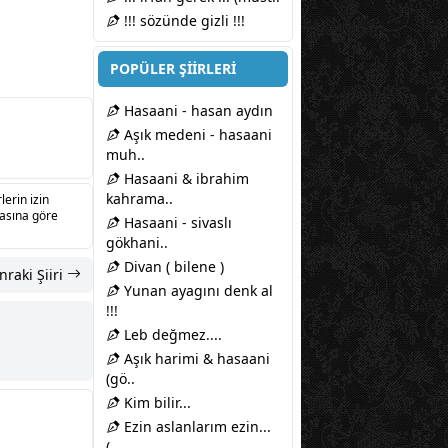
!!! sözünde gizli !!!
POPÜLER ŞİİRLERİ
Hasaani - hasan aydın
Aşık medeni - hasaani
muh..
Hasaani & ibrahim
kahrama..
lerin izin
sasına göre
Hasaani - sivaslı
gökhani..
Divan ( bilene )
nraki Şiiri
Yunan ayagını denk al
!!!
Leb değmez....
Aşık harimi & hasaani
(gö..
Kim bilir...
Ezin aslanlarım ezin...
(..