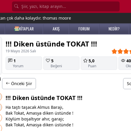
tan çok daha kolaydır. thomas moore
KİTAPLAR
AKIŞ
FORUM
NEDİR?
!!! Diken üstünde TOKAT !!!
19 Mayıs 2026 Salı
1
5
5,0
40
Yorum
Beğeni
Puan
Ok
i
Önceki Şiir
So
!!! Diken üstünde TOKAT !!!
​Ha taştı taşacak Almus Barajı,
Bak Tokat, Amasya diken üstünde !
Köylüm boşaltıyor ahır, garajı;
Bak Tokat, Amasya diken üstünde !