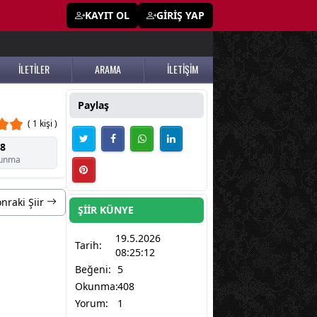
KAYIT OL
GİRİŞ YAP
İLETİLER
ARAMA
İLETİŞİM
Paylaş
( 1 kişi )
8
unma
nraki Şiir
ŞİİR KÜNYE
19.5.2026
Tarih:
08:25:12
Beğeni:
5
Okunma:
408
Yorum:
1