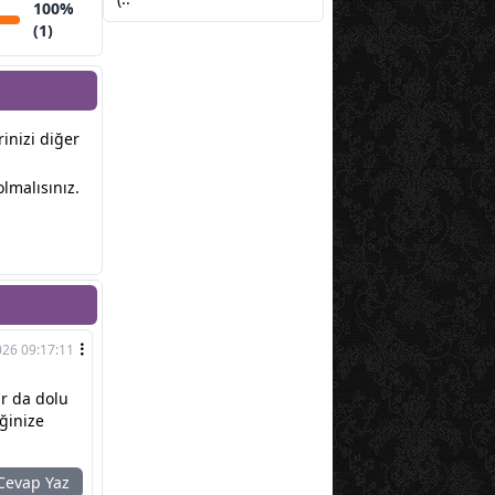
100%
(1)
rinizi diğer
lmalısınız.
026 09:17:11
ar da dolu
ğinize
evap Yaz