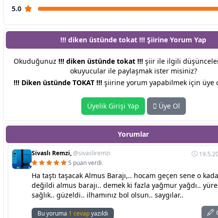
5.0
!!! diken üstünde tokat !!! Şiirine
Yorum Yap
Okuduğunuz
!!! diken üstünde tokat !!!
şiir ile ilgili düşüncele
okuyucular ile paylaşmak ister misiniz?
!!! Diken üstünde TOKAT !!!
şiirine yorum yapabilmek için üye o
Üyelik Girişi Yap
Üye Ol
Yorumlar
Sivaslı Remzi,
@sivasliremzi
19.5.2
5 puan verdi
​Ha taştı taşacak Almus Barajı,.. hocam geçen sene o kad
değildi almus barajı.. demek ki fazla yağmur yağdı.. yüre
sağlık.. güzeldi.. ilhamınız bol olsun.. saygılar..
C
Bu yoruma
1 cevap
yazıldı