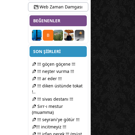
Web Zaman Damgası
BEĞENENLER
B
SON ŞİİRLERİ
!!! göçen göçene !!!
!!! neşter vurma !!!
!!! ar eder !!!
!!! diken üstünde tokat
!..
!!! sivas destanı !!!
Sırr-ı mestur
(muamma)
!!! seyrani'ye götür !!!
​!!! incitmeyiz !!!
!!! irfan gerek !!! (müst..