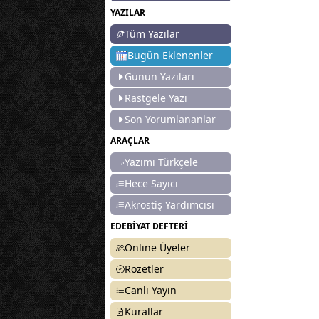
YAZILAR
Tüm Yazılar
Bugün Eklenenler
Günün Yazıları
Rastgele Yazı
Son Yorumlananlar
ARAÇLAR
Yazımı Türkçele
Hece Sayıcı
Akrostiş Yardımcısı
EDEBİYAT DEFTERİ
Online Üyeler
Rozetler
Canlı Yayın
Kurallar