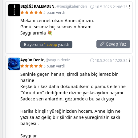
BEŞİĞİ KALEMDEN,
@besigikalemden
10.5.2026 21:06:25
5 puan verdi
Mekanı cennet olsun Anneciğinizin.
Gönül sesiniz hiç susmasın hocam.
Saygılarımla 💐
Cevap Yaz
Bu yoruma
1 cevap
yazıldı
Aygün Deniz,
@aygun-deniz
10.5.2026 17:28:34
5 puan verdi
Seninle geçen her an, şimdi paha biçilemez bir
hazine
Keşke bir kez daha dokunabilsem o pamuk ellerine
"Yoruldum" dediğimde dizine yaslasaydım başımı
Sadece sen anlardın, gözümdeki bu saklı yaşı
Harika bir şiir yüreğinizden hocam. Anne için ne
yazılsa az gelir, bir şiirdir anne yüreğimizin saklı
bahçesi..
Saygılar