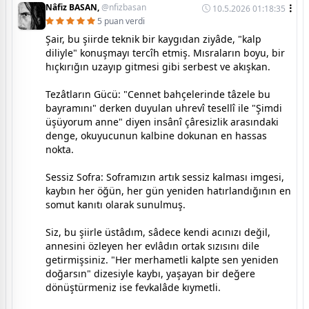
Nâfiz BASAN,
@nfizbasan
10.5.2026 01:18:35
5 puan verdi
Şair, bu şiirde teknik bir kaygıdan ziyâde, "kalp
diliyle" konuşmayı tercîh etmiş. Mısraların boyu, bir
hıçkırığın uzayıp gitmesi gibi serbest ve akışkan.
Tezâtların Gücü: "Cennet bahçelerinde tâzele bu
bayramını" derken duyulan uhrevî tesellî ile "Şimdi
üşüyorum anne" diyen insânî çâresizlik arasındaki
denge, okuyucunun kalbine dokunan en hassas
nokta.
Sessiz Sofra: Soframızın artık sessiz kalması imgesi,
kaybın her öğün, her gün yeniden hatırlandığının en
somut kanıtı olarak sunulmuş.
Siz, bu şiirle üstâdım, sâdece kendi acınızı değil,
annesini özleyen her evlâdın ortak sızısını dile
getirmişsiniz. "Her merhametli kalpte sen yeniden
doğarsın" dizesiyle kaybı, yaşayan bir değere
dönüştürmeniz ise fevkalâde kıymetli.