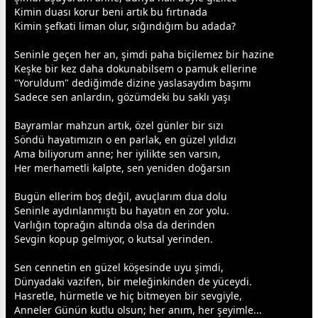
Kimin duası korur beni artık bu fırtınada
Kimin şefkati liman olur, sığındığım bu adada?
Seninle geçen her an, şimdi paha biçilemez bir hazine
Keşke bir kez daha dokunabilsem o pamuk ellerine
"Yoruldum" dediğimde dizine yaslasaydım başımı
Sadece sen anlardın, gözümdeki bu saklı yaşı
Bayramlar mahzun artık, özel günler bir sızı
Söndü hayatımızın o en parlak, en güzel
yıldız
ı
Ama biliyorum
anne
; her iyilikte sen varsın,
Her merhametli kalpte, sen yeniden
doğa
rsın
Bugün ellerim boş değil, avuçlarım dua dolu
Seninle aydınlanmıştı bu hayatın en zor yolu.
Varlığın toprağın altında olsa da derinden
Sevgin kopup gelmiyor, o kutsal yerinden.
Sen
cennet
in en güzel köşesinde uyu şimdi,
Dünyadaki vazifen, bir meleğinkinden de yüceydi.
Hasretle, hürmetle ve hiç bitmeyen bir
sevgi
yle,
Anneler Günün kutlu olsun; her anım, her şeyimle...