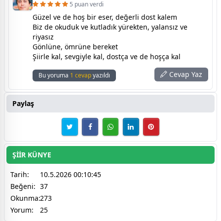
5 puan verdi
Güzel ve de hoş bir eser, değerli dost kalem
Biz de okuduk ve kutladık yürekten, yalansız ve
riyasız
Gönlüne, ömrüne bereket
Şiirle kal, sevgiyle kal, dostça ve de hoşça kal
Cevap Yaz
Bu yoruma
1 cevap
yazıldı
Paylaş
ŞİİR KÜNYE
Tarih:
10.5.2026 00:10:45
Beğeni:
37
Okunma:
273
Yorum:
25