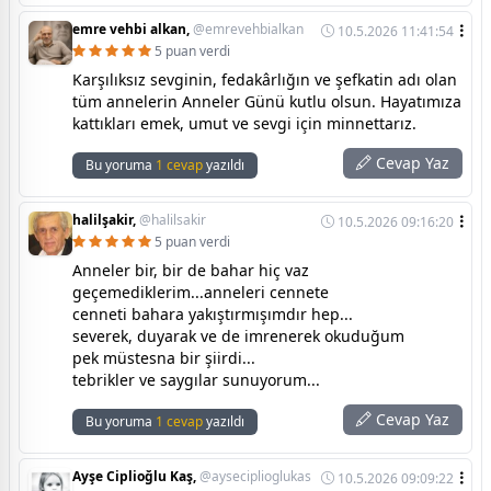
emre vehbi alkan,
@emrevehbialkan
10.5.2026 11:41:54
5 puan verdi
Karşılıksız sevginin, fedakârlığın ve şefkatin adı olan
tüm annelerin Anneler Günü kutlu olsun. Hayatımıza
kattıkları emek, umut ve sevgi için minnettarız.
Cevap Yaz
Bu yoruma
1 cevap
yazıldı
halilşakir,
@halilsakir
10.5.2026 09:16:20
5 puan verdi
Anneler bir, bir de bahar hiç vaz
geçemediklerim...anneleri cennete
cenneti bahara yakıştırmışımdır hep...
severek, duyarak ve de imrenerek okuduğum
pek müstesna bir şiirdi...
tebrikler ve saygılar sunuyorum...
Cevap Yaz
Bu yoruma
1 cevap
yazıldı
Ayşe Ciplioğlu Kaş,
@ayseciplioglukas
10.5.2026 09:09:22