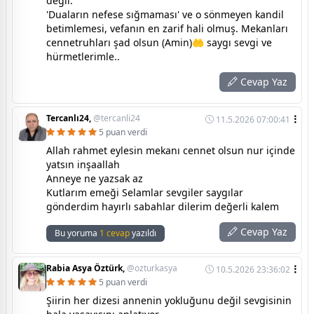
değil.
'Duaların nefese sığmaması' ve o sönmeyen kandil
betimlemesi, vefanın en zarif hali olmuş. Mekanları
cennetruhları şad olsun (Amin)🤲 saygı sevgi ve
hürmetlerimle..
Cevap Yaz
Tercanlı24,
@tercanli24
11.5.2026 07:00:41
5 puan verdi
Allah rahmet eylesin mekanı cennet olsun nur içinde
yatsın inşaallah
Anneye ne yazsak az
Kutlarım emeği Selamlar sevgiler saygılar
gönderdim hayırlı sabahlar dilerim değerli kalem
Cevap Yaz
Bu yoruma
1 cevap
yazıldı
Rabia Asya Öztürk,
@ozturkasya
10.5.2026 23:36:02
5 puan verdi
Şiirin her dizesi annenin yokluğunu değil sevgisinin