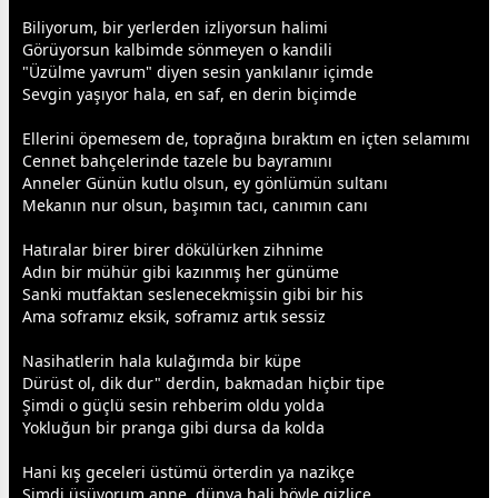
Biliyorum, bir yerlerden izliyorsun halimi
Görüyorsun kalbimde sönmeyen o kandili
"Üzülme yavrum" diyen sesin yankılanır içimde
Sevgin yaşıyor hala, en saf, en derin biçimde
Ellerini öpemesem de, toprağına bıraktım en içten selamımı
Cennet bahçelerinde tazele bu
bayram
ını
Anneler Günün kutlu olsun, ey gönlümün sultanı
Mekanın nur olsun, başımın tacı, canımın canı
Hatıralar birer birer dökülürken zihnime
Adın bir mühür gibi kazınmış her günüme
Sanki mutfaktan seslenecekmişsin gibi bir his
Ama soframız eksik, soframız artık sessiz
Nasihatlerin hala kulağımda bir küpe
Dürüst ol, dik dur" derdin, bakmadan hiçbir tipe
Şimdi o güçlü sesin rehberim oldu yolda
Yokluğun bir pranga gibi dursa da kolda
Hani kış
gece
leri üstümü örterdin ya nazikçe
Şimdi üşüyorum
anne
,
dünya
hali böyle gizlice