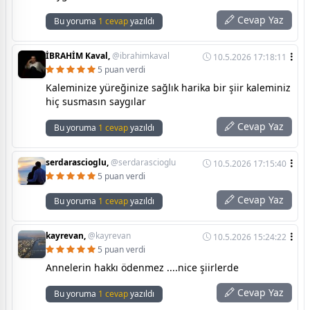
Cevap Yaz
Bu yoruma
1 cevap
yazıldı
İBRAHİM Kaval,
@ibrahimkaval
10.5.2026 17:18:11
5 puan verdi
Kaleminize yüreğinize sağlık harika bir şiir kaleminiz
hiç susmasın saygılar
Cevap Yaz
Bu yoruma
1 cevap
yazıldı
serdarascioglu,
@serdarascioglu
10.5.2026 17:15:40
5 puan verdi
Cevap Yaz
Bu yoruma
1 cevap
yazıldı
kayrevan,
@kayrevan
10.5.2026 15:24:22
5 puan verdi
Annelerin hakkı ödenmez ....nice şiirlerde
Cevap Yaz
Bu yoruma
1 cevap
yazıldı