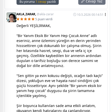
Cevap Yaz
Bu yoruma
1 cevap
yazıldı
AKLA_ZARAR,
@akla-zarar
10.5.2026 00:14:51
5 puan verdi
Değerli YEŞİLIRMAK,
“Bir Yanım Eksik Bir Yanım Hep Çocuk Anne” adlı
eseriniz, anne özlemini yüreğin en derin yerinden
hisssettiren çok dokunaklı bir çalışma olmuş. Şiirin
her kıtasında hasret, sevgi, dua ve vefa iç içe
geçmiş. Özellikle kaybedilen bir annenin ardından
duyulan o tarifsiz boşluğu son derece samimi ve
doğal bir dille anlatmışsınız.
“Sen gittin ya evin kokusu değişti, ocağın tadı kaçtı”
dizesi, yokluğun eve ve hayata nasıl sindiğini çok
güçlü hissettiriyor. Aynı şekilde “Bir yanım eksik bir
yanım hep çocuk” duygusu da şiirin tamamına
içtenlikle yayılmış.
Şiir boyunca kullanılan sade ama etkili anlatım,
okuyanın kendi hatıralarını da canlandırıyor.