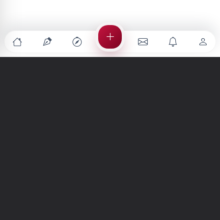
Türkiye'nin en büyük kültür sanat platformu
MENÜLER
Anasayfa
Keşfet
Şiirler
Hikayeler
Yazılar
İletiler
Forum
Nedir?
Ara