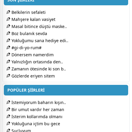
Belkilerin sefaleti
Mahşere kalan vasiyet
Masal bitince düştü maske..
Boz bulanık sevda
Yokluğumu sana hediye edi..
#gi-di-yo-rum#
Dönersem namerdim​
Yalnızlığın ortasında den..
Zamanın ötesinde ki son b..
Gözlerde eriyen sitem
POPÜLER ŞİİRLERİ
İstemiyorum baharın kışın..
Bir umut vardır her zaman
İsterim kollarımda olmanı
Yokluğuna içtim bu gece
Suçluyum