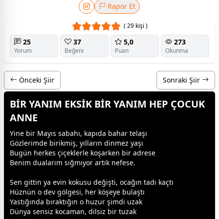
Rapor Et
( 29 kişi )
25
37
5,0
273
Yorum
Beğeni
Puan
Okunma
Önceki Şiir
Sonraki Şiir
BİR YANIM EKSİK BİR YANIM HEP ÇOCUK
ANNE
Yine bir Mayıs sabahı, kapıda bahar telaşı
Gözlerimde birikmiş, yılların dinmez yaşı
Bugün herkes
çiçek
lerle koşarken bir adrese
Benim dualarım sığmıyor artık nefese.
Sen gittin ya evin kokusu değişti, ocağın tadı kaçtı
Hüznün o dev gölgesi, her köşeye bulaştı
Yastığında bıraktığın o huzur şimdi uzak
Dünya sensiz kocaman, dilsiz bir tuzak