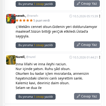
Cevap Yaz
Bu yoruma
1 cevap
yazıldı
neneh.,
@neneh-
10.5.2026 05:15:39
5 puan verdi
:( Mekânı cennet olsun.Gidenin yeri doldurulamıyor
maalesef.Sözün bittiği yer.Çok etkiledi.Üstad'a
saygıyla.
Cevap Yaz
Bu yoruma
1 cevap
yazıldı
Nurelî,
@nurel
10.5.2026 01:44:21
Inna lillahi ve inna ileyhi raciun.
Nur içinde yatsın. Ruhu şâd olsun.
Okurken bu kadar içten mısralarda, annenizin
hayatınızdaki izlerini canlı seyrettim sanki.
Kalemiz kavi, devriniz daim olsun.
Selam ve dua ile
Cevap Yaz
Bu yoruma
1 cevap
yazıldı