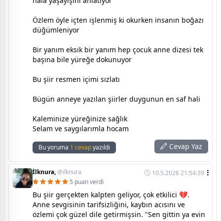
hala yaşayışını anlatıyor
Özlem öyle içten işlenmiş ki okurken insanın boğazı
düğümleniyor
Bir yanım eksik bir yanım hep çocuk anne dizesi tek
başına bile yüreğe dokunuyor
Bu şiir resmen içimi sızlatı
Bügün anneye yazılan şiirler duygunun en saf hali
Kaleminize yüreğinize sağlık
Selam ve saygılarımla hocam
Cevap Yaz
Bu yoruma
1 cevap
yazıldı
İlknura,
@ilknura
10.5.2026 21:54:39
5 puan verdi
Bu şiir gerçekten kalpten geliyor, çok etkilici 💔.
Anne sevgisinin tarifsizliğini, kaybın acısını ve
özlemi çok güzel dile getirmişsin. "Sen gittin ya evin