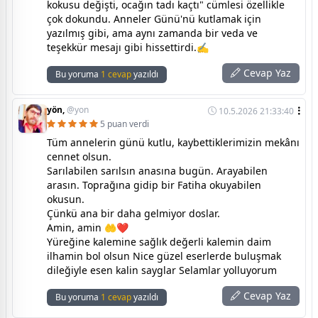
kokusu değişti, ocağın tadı kaçtı" cümlesi özellikle
çok dokundu. Anneler Günü'nü kutlamak için
yazılmış gibi, ama aynı zamanda bir veda ve
teşekkür mesajı gibi hissettirdi.✍️
Cevap Yaz
Bu yoruma
1 cevap
yazıldı
yön,
@yon
10.5.2026 21:33:40
5 puan verdi
Tüm annelerin günü kutlu, kaybettiklerimizin mekânı
cennet olsun.
Sarılabilen sarılsın anasına bugün. Arayabilen
arasın. Toprağına gidip bir Fatiha okuyabilen
okusun.
Çünkü ana bir daha gelmiyor doslar.
Amin, amin 🤲❤️
Yüreğine kalemine sağlık değerli kalemin daim
ilhamin bol olsun Nice güzel eserlerde buluşmak
dileğiyle esen kalin sayglar Selamlar yolluyorum
Cevap Yaz
Bu yoruma
1 cevap
yazıldı