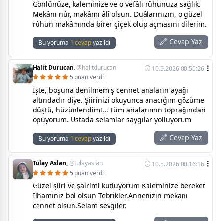
Gönlünüze, kaleminize ve o vefâlı rûhunuza sağlık.
Mekânı nûr, makâmı âlî olsun. Duâlarınızın, o güzel
rûhun makâmında birer çiçek olup açmasını dilerim.
Cevap Yaz
Bu yoruma
1 cevap
yazıldı
Halit Durucan,
@halitdurucan
10.5.2026 00:50:26
5 puan verdi
İşte, boşuna denilmemiş cennet anaların ayağı
altındadır diye. Şiirinizi okuyunca anacığım gözüme
düştü, hüzünlendim!... Tüm analarımın toprağından
öpüyorum. Üstada selamlar saygılar yolluyorum
Cevap Yaz
Bu yoruma
1 cevap
yazıldı
Tülay Aslan,
@tulayaslan
10.5.2026 00:16:16
5 puan verdi
Güzel şiiri ve şairimi kutluyorum Kaleminize bereket
İlhaminiz bol olsun Tebrikler.Annenizin mekanı
cennet olsun.Selam sevgiler.