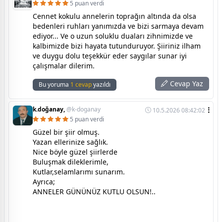
5 puan verdi
Cennet kokulu annelerin toprağın altında da olsa
bedenleri ruhları yanımızda ve bizi sarmaya devam
ediyor... Ve o uzun soluklu duaları zihnimizde ve
kalbimizde bizi hayata tutunduruyor. Şiiriniz ilham
ve duygu dolu teşekkür eder saygılar sunar iyi
çalışmalar dilerim.
Cevap Yaz
Bu yoruma
1 cevap
yazıldı
k.doğanay,
@k-doganay
10.5.2026 08:42:02
5 puan verdi
Güzel bir şiir olmuş.
Yazan ellerinize sağlık.
Nice böyle güzel şiirlerde
Buluşmak dileklerimle,
Kutlar,selamlarımı sunarım.
Ayrıca;
ANNELER GÜNÜNÜZ KUTLU OLSUN!..