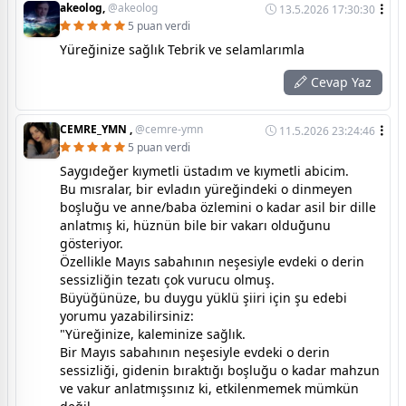
akeolog,
@akeolog
13.5.2026 17:30:30
5 puan verdi
Yüreğinize sağlık Tebrik ve selamlarımla
Cevap Yaz
CEMRE_YMN ,
@cemre-ymn
11.5.2026 23:24:46
5 puan verdi
Saygıdeğer kıymetli üstadım ve kıymetli abicim.
Bu mısralar, bir evladın yüreğindeki o dinmeyen
boşluğu ve anne/baba özlemini o kadar asil bir dille
anlatmış ki, hüznün bile bir vakarı olduğunu
gösteriyor.
Özellikle Mayıs sabahının neşesiyle evdeki o derin
sessizliğin tezatı çok vurucu olmuş.
Büyüğünüze, bu duygu yüklü şiiri için şu edebi
yorumu yazabilirsiniz:
"Yüreğinize, kaleminize sağlık.
Bir Mayıs sabahının neşesiyle evdeki o derin
sessizliği, gidenin bıraktığı boşluğu o kadar mahzun
ve vakur anlatmışsınız ki, etkilenmemek mümkün