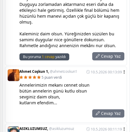
Duyguyu zorlamadan aktarmanız eseri daha da
etkileyici hale getirmiş. Özellikle final bölümü hem
hüzünlü hem manevi açıdan çok güçlü bir kapanış
olmuş.
Kaleminiz daim olsun. Yüreğinizden süzülen bu
samimi duygular nice gönüllere dokunsun.
Rahmetle andığınız annenizin mekânı nur olsun.
Cevap Yaz
Bu yoruma
1 cevap
yazıldı
Ahmet Coşkun 1,
@ahmetcoskun1
10.5.2026 00:13:09
5 puan verdi
Annelerimizin mekanı cennet olsun
bütün annelerin günü kutlu olsun
sevginiz daim olsun,
kutlarım efendim...
Cevap Yaz
ASIKLUZUMSUZ,
@asikluzumsuz
10.5.2026 00:11:19