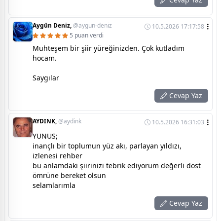
Aygün Deniz,
@aygun-deniz
10.5.2026 17:17:58
5 puan verdi
Muhteşem bir şiir yüreğinizden. Çok kutladım
hocam.
Saygılar
Cevap Yaz
AYDINK,
@aydink
10.5.2026 16:31:03
YUNUS;
inançlı bir toplumun yüz akı, parlayan yıldızı,
izlenesi rehber
bu anlamdaki şiirinizi tebrik ediyorum değerli dost
ömrüne bereket olsun
selamlarımla
Cevap Yaz