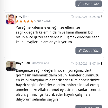
Cevap Yaz
yön,
@yon
10.5.2026 18:25:28
5 puan verdi
Yüreğine kalemine emeğinize ellerinize
sağlık.değerli kalemin daim ve kaim ilhamin bol
olsun Nice güzel eserlerde buluşmak dileğiyle esen
kalın Sevgiler Selamlar yolluyorum
Cevap Yaz
Hayrullah ,
@hayrullah1
10.5.2026 18:07:10
Emeğinize sağlık değerli hocam yüreğiniz dert
görmesin kaleminiz daim olsun, Anneler gününüzü
en kalbi duygularımla tebrik eder tüm annelerimize
hayırlı sağlıklı ömürler dilerim, ahirete intikal etmiş
annelerimize Allah rahmet eylesin mekanları cennet
olsun, şiiriniz için tebrik eder hayırlı çalışmalar
diliyorum selamlar saygılar
Cevap Yaz