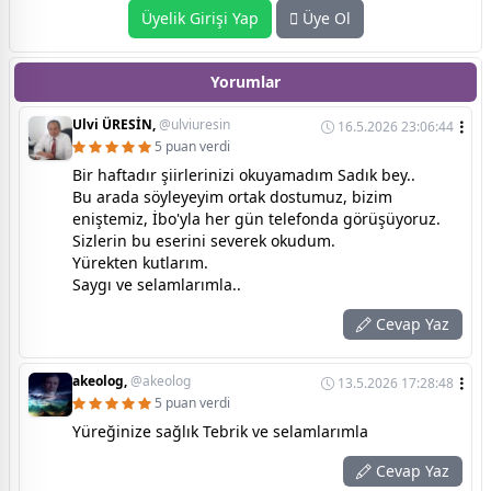
Üyelik Girişi Yap
Üye Ol
Yorumlar
Ulvi ÜRESİN,
@ulviuresin
16.5.2026 23:06:44
5 puan verdi
Bir haftadır şiirlerinizi okuyamadım Sadık bey..
Bu arada söyleyeyim ortak dostumuz, bizim
eniştemiz, İbo'yla her gün telefonda görüşüyoruz.
Sizlerin bu eserini severek okudum.
Yürekten kutlarım.
Saygı ve selamlarımla..
Cevap Yaz
akeolog,
@akeolog
13.5.2026 17:28:48
5 puan verdi
Yüreğinize sağlık Tebrik ve selamlarımla
Cevap Yaz