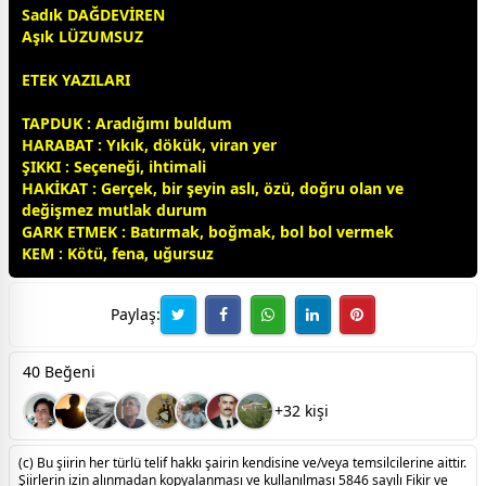
Sadık DAĞDEVİREN
Aşık LÜZUMSUZ
ETEK YAZILARI
TAPDUK : Aradığımı buldum
HARABAT : Yıkık, dökük, viran yer
ŞIKKI : Seçeneği, ihtimali
HAKİKAT : Gerçek, bir şeyin aslı, özü, doğru olan ve
değişmez mutlak durum
GARK ETMEK : Batırmak, boğmak, bol bol vermek
KEM : Kötü, fena, uğursuz
Paylaş:
40 Beğeni
+32 kişi
(c) Bu şiirin her türlü telif hakkı şairin kendisine ve/veya temsilcilerine aittir.
Şiirlerin izin alınmadan kopyalanması ve kullanılması 5846 sayılı Fikir ve