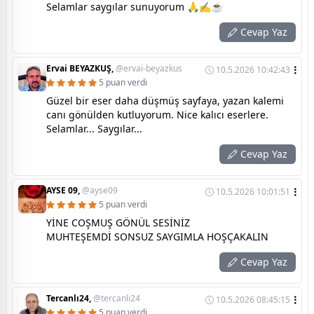
Selamlar saygılar sunuyorum 🙏✍️☕
Cevap Yaz
Ervai BEYAZKUŞ,
@ervai-beyazkus
10.5.2026 10:42:43
5 puan verdi
Güzel bir eser daha düşmüş sayfaya, yazan kalemi
canı gönülden kutluyorum. Nice kalıcı eserlere.
Selamlar... Saygılar...
Cevap Yaz
AYSE 09,
@ayse09
10.5.2026 10:01:51
5 puan verdi
YİNE COŞMUŞ GÖNÜL SESİNİZ
MUHTEŞEMDİ SONSUZ SAYGIMLA HOŞÇAKALIN
Cevap Yaz
Tercanlı24,
@tercanli24
10.5.2026 08:45:15
5 puan verdi