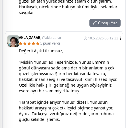
güzel anlatan yürek sesinize selam olsun şairim.
Harikaydı, nicelerinde buluşmak ümidiyle, selamlar
saygılar
Cevap Yaz
AKLA_ZARAR,
@akla-zarar
10.5.2026 00:12:33
5 puan verdi
Değerli Aşık Lüzumsuz,
“Miskin Yunus” adlı eserinizde, Yunus Emre’nin
gönül dünyasını sade ama derin bir anlatımla çok
güzel işlemişsiniz. Şiirin her kıtasında tevazu,
hakikat, insan sevgisi ve tasavvuf iklimi hissediliyor.
Özellikle halk şiiri geleneğine uygun söyleyişiniz
esere ayrı bir samimiyet katmış.
“Harabat içinde arıyor Yunus” dizesi, Yunus’un
hakikati arayışını çok etkileyici biçimde yansıtıyor.
Ayrıca Türkçeye verdiğiniz değer de şiirin ruhuna
güçlü şekilde işlemiş.