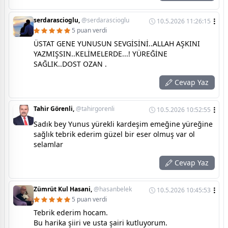
serdarascioglu,
@serdarascioglu
10.5.2026 11:26:15
5 puan verdi
ÜSTAT GENE YUNUSUN SEVGİSİNİ..ALLAH AŞKINI
YAZMIŞSIN..KELİMELERDE...! YÜREĞİNE
SAĞLIK..DOST OZAN .
Cevap Yaz
Tahir Görenli,
@tahirgorenli
10.5.2026 10:52:55
Sadık bey Yunus yürekli kardeşim emeğine yüreğine
sağlık tebrik ederim güzel bir eser olmuş var ol
selamlar
Cevap Yaz
Zümrüt Kul Hasani,
@hasanbelek
10.5.2026 10:45:53
5 puan verdi
Tebrik ederim hocam.
Bu harika şiiri ve usta şairi kutluyorum.