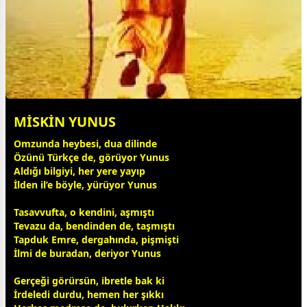
MİSKİN YUNUS
Omzunda heybesi, dua dilinde
Özünü Türkçe de, görüyor Yunus
Aldığı bilgiyi, her yere yayıp
İlden il’e böyle, yürüyor Yunus
Tasavvufta, o kendini, aşmıştı
Tevazu da, bendinden de, taşmıştı
Tapduk Emre, dergahında, pişmişti
İlmi de buradan, deriyor Yunus
Gerçeği görürsün, ibretle bak ki
İrdeledi durdu, hemen her şıkkı