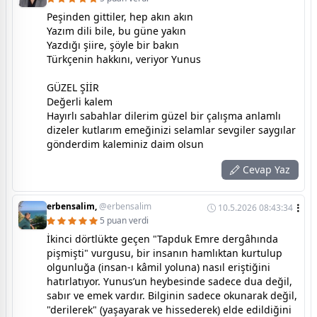
Peşinden gittiler, hep akın akın
Yazım dili bile, bu güne yakın
Yazdığı şiire, şöyle bir bakın
Türkçenin hakkını, veriyor Yunus
GÜZEL ŞİİR
Değerli kalem
Hayırlı sabahlar dilerim güzel bir çalışma anlamlı
dizeler kutlarım emeğinizi selamlar sevgiler saygılar
gönderdim kaleminiz daim olsun
Cevap Yaz
erbensalim,
@erbensalim
10.5.2026 08:43:34
5 puan verdi
İkinci dörtlükte geçen "Tapduk Emre dergâhında
pişmişti" vurgusu, bir insanın hamlıktan kurtulup
olgunluğa (insan-ı kâmil yoluna) nasıl eriştiğini
hatırlatıyor. Yunus’un heybesinde sadece dua değil,
sabır ve emek vardır. Bilginin sadece okunarak değil,
"derilerek" (yaşayarak ve hissederek) elde edildiğini