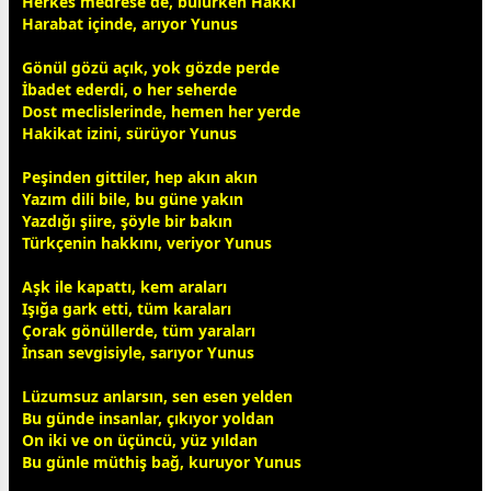
Herkes medrese de, bulurken Hakkı
Harabat içinde, arıyor Yunus
Gönül gözü açık, yok gözde perde
İbadet ederdi, o her seherde
Dost meclislerinde, hemen her yerde
Hakikat izini, sürüyor Yunus
Peşinden gittiler, hep akın akın
Yazım dili bile, bu güne yakın
Yazdığı şiire, şöyle bir bakın
Türkçenin hakkını, veriyor Yunus
Aşk ile kapattı, kem araları
Işığa gark etti, tüm karaları
Çorak
gönül
lerde, tüm yaraları
İnsan
sevgi
siyle, sarıyor Yunus
Lüzumsuz anlarsın, sen esen yelden
Bu günde insanlar, çıkıyor yoldan
On iki ve on üçüncü, yüz yıldan
Bu günle müthiş bağ, kuruyor Yunus