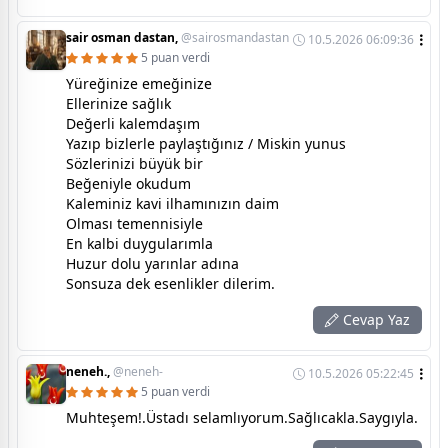
sair osman dastan,
@sairosmandastan
10.5.2026 06:09:36
5 puan verdi
Yüreğinize emeğinize
Ellerinize sağlık
Değerli kalemdaşım
Yazıp bizlerle paylaştığınız / Miskin yunus
Sözlerinizi büyük bir
Beğeniyle okudum
Kaleminiz kavi ilhamınızın daim
Olması temennisiyle
En kalbi duygularımla
Huzur dolu yarınlar adına
Sonsuza dek esenlikler dilerim.
Cevap Yaz
neneh.,
@neneh-
10.5.2026 05:22:45
5 puan verdi
Muhteşem!.Üstadı selamlıyorum.Sağlıcakla.Saygıyla.