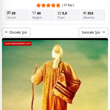
( 37 kişi )
29
40
5,0
353
Yorum
Beğeni
Puan
Okunma
Önceki Şiir
Sonraki Şiir