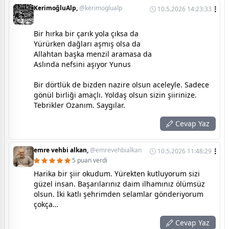
KerimoğluAlp,
@kerimoglualp
10.5.2026 14:23:33
Bir hırka bir çarık yola çıksa da
Yürürken dağları aşmış olsa da
Allahtan başka menzil aramasa da
Aslında nefsini aşıyor Yunus
Bir dörtlük de bizden nazire olsun aceleyle. Sadece
gönül birliği amaçlı. Yoldaş olsun sizin şiirinize.
Tebrikler Ozanım. Saygılar.
Cevap Yaz
emre vehbi alkan,
@emrevehbialkan
10.5.2026 11:48:29
5 puan verdi
Harika bir şiir okudum. Yürekten kutluyorum sizi
güzel insan. Başarılarınız daim ilhamınız ölümsüz
olsun. İki katlı şehrimden selamlar gönderiyorum
çokça…
Cevap Yaz