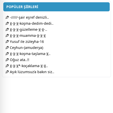
POPÜLER ŞİİRLERİ
-/////-şair eşref denizli..
)(-)(-)(-koşma-dedim-dedi..
)(-)(-)(-güzelleme-)(-)(-..
)(-)(-)(-muamma-)(-)(-)(
Yusuf ile züleyha-16
Ceyhun-(amuderya)
)(-)(-)(-koşma-taşlama-)(..
Oğuz ata..!!
)(-)(-)(*-koçaklama-)(-)(..
Aşık lüzumsuz’a bakın siz..