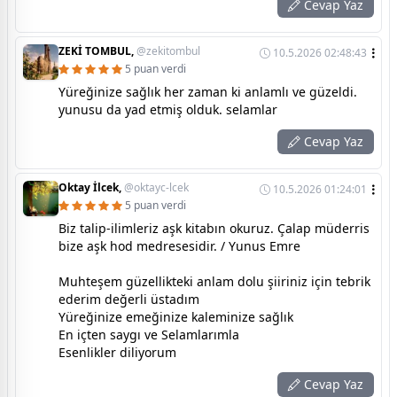
Cevap Yaz
ZEKİ TOMBUL,
@zekitombul
10.5.2026 02:48:43
5 puan verdi
Yüreğinize sağlık her zaman ki anlamlı ve güzeldi.
yunusu da yad etmiş olduk. selamlar
Cevap Yaz
Oktay İlcek,
@oktayc-lcek
10.5.2026 01:24:01
5 puan verdi
Biz talip-ilimleriz aşk kitabın okuruz. Çalap müderris
bize aşk hod medresesidir. / Yunus Emre
Muhteşem güzellikteki anlam dolu şiiriniz için tebrik
ederim değerli üstadım
Yüreğinize emeğinize kaleminize sağlık
En içten saygı ve Selamlarımla
Esenlikler diliyorum
Cevap Yaz