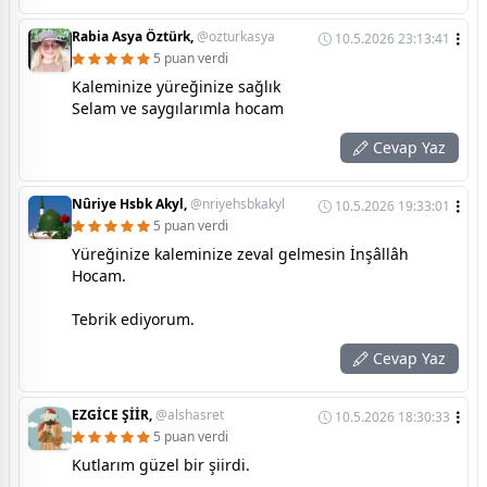
Rabia Asya Öztürk,
@ozturkasya
10.5.2026 23:13:41
5 puan verdi
Kaleminize yüreğinize sağlık
Selam ve saygılarımla hocam
Cevap Yaz
Nûriye Hsbk Akyl,
@nriyehsbkakyl
10.5.2026 19:33:01
5 puan verdi
Yüreğinize kaleminize zeval gelmesin İnşâllâh
Hocam.
Tebrik ediyorum.
Cevap Yaz
EZGİCE ŞİİR,
@alshasret
10.5.2026 18:30:33
5 puan verdi
Kutlarım güzel bir şiirdi.