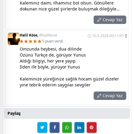
Kaleminiz daim, ilhamınız bol olsun. Gönüllere
dokunan nice güzel şiirlerde buluşmak dileğiyle…
Cevap Yaz
Halil Köse,
@halilkose
10.5.2026 00:11:07
5 puan verdi
Omzunda heybesi, dua dilinde
Özünü Türkçe de, görüyor Yunus
Aldığı bilgiyi, her yere yayıp
İlden il’e böyle, yürüyor Yunus
Kaleminize yüreğinize sağlık hocam güzel dizeler
yine tebrik ederim saygılar sevgiler
Cevap Yaz
Paylaş