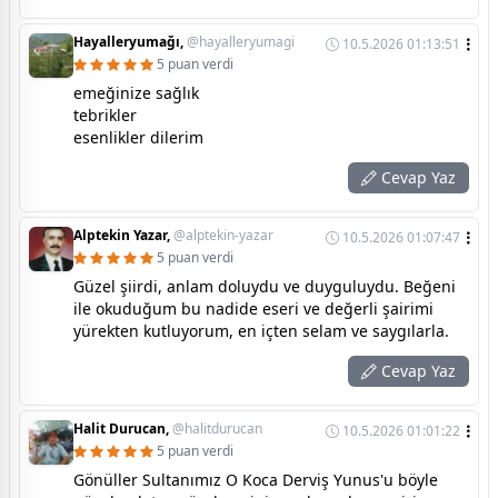
Hayalleryumağı,
@hayalleryumagi
10.5.2026 01:13:51
5 puan verdi
emeğinize sağlık
tebrikler
esenlikler dilerim
Cevap Yaz
Alptekin Yazar,
@alptekin-yazar
10.5.2026 01:07:47
5 puan verdi
Güzel şiirdi, anlam doluydu ve duyguluydu. Beğeni
ile okuduğum bu nadide eseri ve değerli şairimi
yürekten kutluyorum, en içten selam ve saygılarla.
Cevap Yaz
Halit Durucan,
@halitdurucan
10.5.2026 01:01:22
5 puan verdi
Gönüller Sultanımız O Koca Derviş Yunus'u böyle