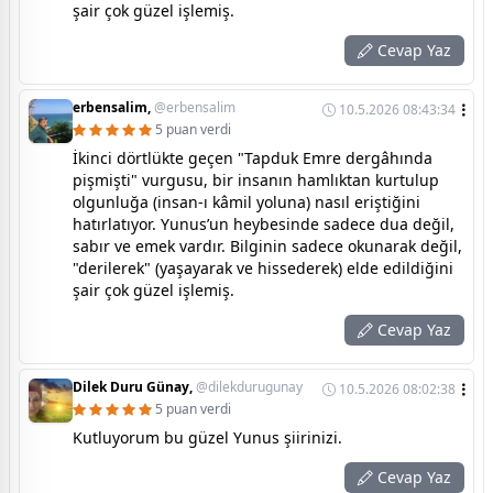
şair çok güzel işlemiş.
Cevap Yaz
erbensalim,
@erbensalim
10.5.2026 08:43:34
5 puan verdi
İkinci dörtlükte geçen "Tapduk Emre dergâhında
pişmişti" vurgusu, bir insanın hamlıktan kurtulup
olgunluğa (insan-ı kâmil yoluna) nasıl eriştiğini
hatırlatıyor. Yunus’un heybesinde sadece dua değil,
sabır ve emek vardır. Bilginin sadece okunarak değil,
"derilerek" (yaşayarak ve hissederek) elde edildiğini
şair çok güzel işlemiş.
Cevap Yaz
Dilek Duru Günay,
@dilekdurugunay
10.5.2026 08:02:38
5 puan verdi
Kutluyorum bu güzel Yunus şiirinizi.
Cevap Yaz