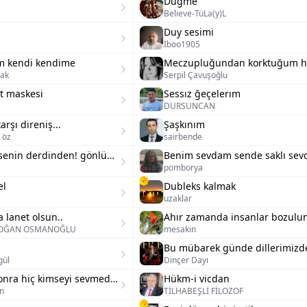
Düğme
Believe-TüLa(y)L
Duy sesimi
İboo1905
m kendi kendime
dak
Serpil Çavuşoğlu
t maskesi
Sessız ğeçelerım
DURSUNCAN
rşı direniş...
Şaşkınım
 öz
sairbende
Ellere ne senin derdinden! gönlündekini bilene aç.
pomborya
el
Dubleks kalmak
uzaklar
 lanet olsun..
Ahır zamanda insanlar bozulu
DOĞAN OSMANOĞLU
mesakin
gül
Dinçer Dayı
Senden sonra hiç kimseyi sevmedim, sevemedim
Hükm-i vicdan
n
TİLHABEŞLİ FİLOZOF