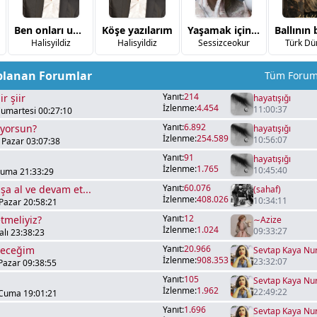
Ben onları unutmadım
Köşe yazılarım
Yaşamak için bir miktar kırılmak üzerine
Halisyildiz
Halisyildiz
Sessizceokur
Türk Dü
planan Forumlar
Tüm Forum
Yanıt:
214
r şiir
hayatışığı
İzlenme:
4.454
11:00:37
umartesi 00:27:10
Yanıt:
6.892
iyorsun?
hayatışığı
İzlenme:
254.589
10:56:07
 Pazar 03:07:38
Yanıt:
91
hayatışığı
İzlenme:
1.765
10:45:40
Cuma 21:33:29
Yanıt:
60.076
şa al ve devam et...
(sahaf)
İzlenme:
408.026
10:34:11
Pazar 20:58:21
Yanıt:
12
tmeliyiz?
∼Azize
İzlenme:
1.024
09:33:27
lı 23:38:23
Yanıt:
20.966
yeceğim
Sevtap Kaya Nu
İzlenme:
908.353
23:32:07
Pazar 09:38:55
Yanıt:
105
Sevtap Kaya Nu
İzlenme:
1.962
22:49:22
 Cuma 19:01:21
Yanıt:
1.696
Sevtap Kaya Nu