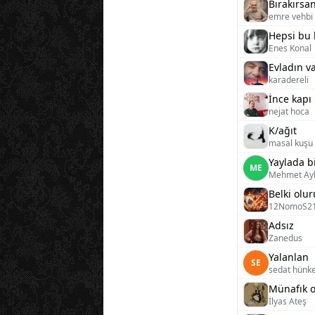
Bırakırsa
emre vehbi 
Hepsi bu 
Enes Konal
Evladın v
karadereli
İnce kapı
nejat hoca
K/ağıt
masal kuşu
Yaylada b
ME
Mehmet Ay
Belki olur
12NomoS2
Adsız
Zanedus
Yalanlan
SE
sedat hünk
İlyas Ateş