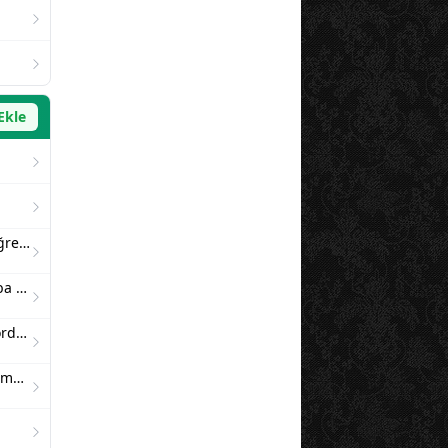
Ekle
Bahar gözlüm bölüm 1bahar öğretmenin macerası başlıyor
Sahara yükseliyor 17- atsız araba rüyası
Uzun hikaye "yeşil başlı gövel ördek"
İslam'da kölelik ve esirlik: kavramsal bir analiz