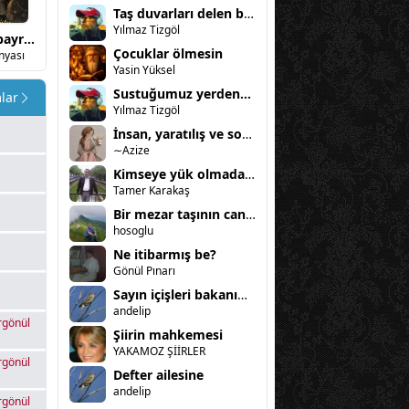
Taş duvarları delen bir yeşil ot bitkisi
Yılmaz Tizgöl
Ballının bayram
Türk dünyası
Şiirlerim
Delirten aşk
Çocuklar ölmesin
nyası
Türk Dünyası
zakir
Erkan ŞEREMET
Yasin Yüksel
Sustuğumuz yerden...
lar
Yılmaz Tizgöl
İnsan, yaratılış ve sorumluluk
∼Azize
Kimseye yük olmadan gitmek (vedam)
Tamer Karakaş
Bir mezar taşının can sıkıntısı
hosoglu
Ne itibarmış be?
Gönül Pınarı
Sayın içişleri bakanımıza açık mektup!
andelip
rgönül
Şiirin mahkemesi
YAKAMOZ ŞİİRLER
rgönül
Defter ailesine
andelip
rgönül