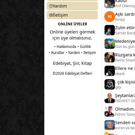
Kabul
Yardım
Arif Ödemiş
Aşkı sardı
İletişim
KI
Kınayi
ONLİNE ÜYELER
Zulm etti
Online üyeleri görmek
Servet Bar
için üye olmalısınız.
Medeniye
• Hakkımızda
• Gizlilik
Gün bu gün
• Kurallar
• Yardım
• İletişim
Rüzgara ka
Deniz Sinan
Edebiyat, Şiir, Kitap
©2026 Edebiyat Defteri
obadi
. çok kişis
gibi
Şeytanlara
HİDAYET 
Olmadım.
Fehmi Taze
evren ve be