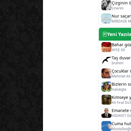
Çizginin ö
Linares
Nur saçan
MİRZADE M
Yeni Yazıl
Bahar gö
AYSE 09
brahim
Çocuklar 
Mehmet Ali 
Halukgta
Ali Fırat Dic
Emanete s
HİDAYET 
Cuma hut
Mustafaoğlu