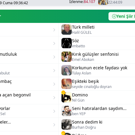
İzlenme:
84.107
22:44:09
19 Cuma 09:36:42
r
Yeni Şiir
Türk milleti
Halil GÜLEL
Söz
imbatto
mutluluk
Kırık gülüşler senfonisi
Emel Abokan
Korkunun ecele faydası yok
abulut
Tülay Aslan
lambaç
Eşikteki beşik
seyide cinaloğlu doyran
a açan begonvil
Domino
Nil Gün
orlar
Seni hatıralardan saydım...
Sel
ben YEP
ler...
Sonra dedim ki
Burhan Doğru