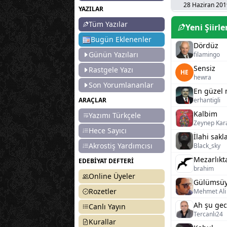
28 Haziran 20
YAZILAR
Tüm Yazılar
Yeni Şiirle
Bugün Eklenenler
Dördüz
Günün Yazıları
filamingo
Sensiz
Rastgele Yazı
HE
hewra
Son Yorumlananlar
En güzel 
ARAÇLAR
erhantigli
Kalbim
Yazımı Türkçele
Zeynep Kar
Hece Sayıcı
İlahi sak
Akrostiş Yardımcısı
Black_sky
Mezarlıkt
EDEBİYAT DEFTERİ
brahim
Online Üyeler
Gülümsüy
Rozetler
Mehmet Ali 
Ah şu gece
Canlı Yayın
Tercanlı24
Kurallar