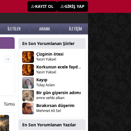
KAYIT OL
GİRİŞ YAP
İLETİLER
ARAMA
İLETİŞİM
En Son Yorumlanan Şiirler
Çizginin ötesi
Yasin Yüksel
Korkunun ecele faydası yok
Yasin Yüksel
Kayıp
Tülay Aslan
Bir gün giyersin adımı
emre vehbi alkan
Tümü
Bırakırsan düşerim
Mehmet Ali Sel
En Son Yorumlanan Yazılar