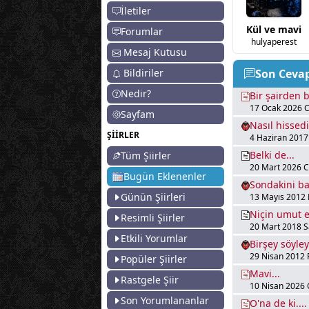
İletiler
Kül ve mavi
Forumlar
hulyaperest
Mesaj Kutusu
Bildiriler
Son Ceva
Nedir?
Bir şairden bi
17 Ocak 2026 C
Sayfam
Nasıl hissed
ŞİİRLER
4 Haziran 2017
Belki de...
Tüm Şiirler
20 Mart 2026 
Bugün Eklenenler
Sondakini ba
Günün Şiirleri
13 Mayıs 2012 
Niçin umut e
Resimli Şiirler
20 Mart 2018 Sa
Etkili Yorumlar
Birşey söyle
29 Nisan 2012 
Popüler Şiirler
Mavi...
Rastgele Şiir
10 Nisan 2026
Son Yorumlananlar
O'na de ki....