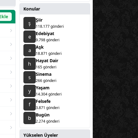
Konular
 Ekle
Şiir
ş
118.177 gönderi
Edebiyat
e
9.798 gönderi
Aşk
a
18.871 gönderi
Hayat Dair
h
165 gönderi
Sinema
s
266 gönderi
Yaşam
y
14.304 gönderi
Felsefe
f
3.871 gönderi
Bugün
b
2.274 gönderi
Yükselen Üyeler