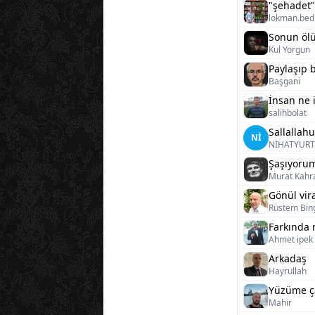
"şehadet"
lokman.bed
Sonun ölü
Kul Yorgun
Paylaşıp 
Başgani
İnsan ne i
salihbolat
Sallalla
Nİ
NİHATYURT
Şaşıyoru
Murat Kahr
Gönül vir
Rüstem Bin
Farkında 
Ahmet ipek 
Arkadaş
Hayrullah
Yüzüme ça
Mahir