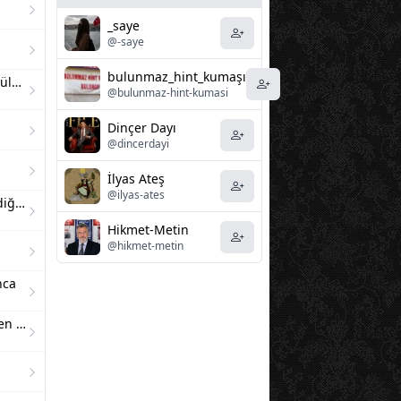
_saye
@-saye
bulunmaz_hint_kumaşı
Meczupluğundan korktuğum hülyalar
@bulunmaz-hint-kumasi
Dinçer Dayı
@dincerdayi
İlyas Ateş
@ilyas-ates
Benim sevdam sende saklı sevdiğim
Hikmet-Metin
@hikmet-metin
nca
Bu mübarek günde dillerimizden düşmeyen dua