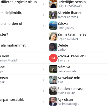
 dillerde ezgimiz olsun
Özlediğim sensin
ir
DÜŞLER SIĞINAĞI
m değilmidir.
Akrebin ihaneti
Tamer Karakaş
bölenlerden ol
Yalova
Emir ŞIKTAŞ
ster?
Yarım kalan nefes
AYŞEN DAŞKIN
hu ala muhammet
Delete
barbor
m ben!
Yolcu-4. kabir ehli
BA
aman Murâdî
Bayrami
ane
Mâ/siva...
göl
gezgin imgeler
mısın
Ax welatê min
şair
Alut
Senden sonrası
Aydakikulube
rpan sessizlik
Aşk olsun
casim Babaoğlu