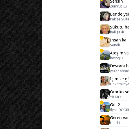
Sensin
Zümrüt Kul
Bende yer
Pakize Sult
Sükutu ha
halilşakir
İnsan kal
ŞenolD
Ateşim va
hosoglu
Devranı h
yazar ahme
İçimize gü
Devrimkay
Ömrün so
YILMO
Gül 2
İlyas DOĞR
Gören var
Hasibi