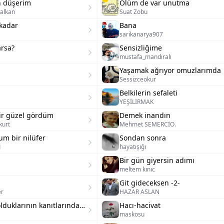
n düşerim
Ölüm de var unutma
alkan
Suat Zobu
kadar
Bana
sarikanarya907
arsa?
Sensizliğime
mustafa_mandıralı
Yaşamak ağrıyor omuzlarımda
Sessizceokur
Belkilerin sefaleti
YEŞİLIRMAK
ir güzel gördüm
Demek inandın
kurt
Mehmet SEMERCİO.
um bir nilüfer
Sondan sonra
1
hayatışığı
Bir gün giyersin adımı
meltem kınıc
Git gideceksen -2-
er
HAZAR ASLAN
Münafık olduklarının kanıtlarındandır
Hacı-hacivat
maskosu