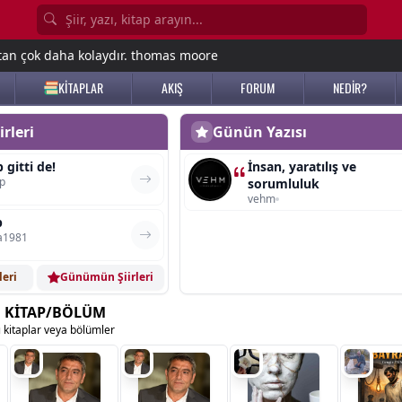
tan çok daha kolaydır. thomas moore
KİTAPLAR
AKIŞ
FORUM
NEDİR?
rleri
Günün Yazısı
 gitti de!
İnsan, yaratılış ve
ip
sorumluluk
vehm
p
a1981
leri
Günümün Şiirleri
 KİTAP/BÖLÜM
ı kitaplar veya bölümler