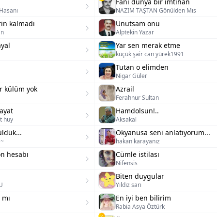
Fani dünya bir imtihan
 Hasani
NAZIM TAŞTAN Gönülden Mıs
in kalmadı
Unutsam onu
an
Alptekin Yazar
yal
Yar sen merak etme
küçük şair can yürek1991
Tutan o elimden
Nigar Güler
r külüm yok
Azrail
Ferahnur Sultan
ayat
Hamdolsun!..
t huy
Aksakal
ldük...
Okyanusa seni anlatıyorum...
a~
hakan karayanız
n hesabı
Cümle istilası
Nifensis
Biten duygular
U
Yıldız sarı
 mı
En iyi ben bilirim
Rabia Asya Öztürk