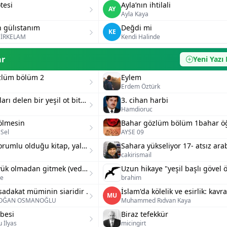
tesi
Ayla’nın ihtilali
AY
Ayla Kaya
 gülıstanım
Değdi mi
KE
İRKELAM
Kendi Halinde
ar
Yeni Yazı 
zlüm bölüm 2
Eylem
Erdem Öztürk
Taş duvarları delen bir yeşil ot bitkisi
3. cihan harbi
Hamdioruc
ölmesin
Sel
AYSE 09
Bizlerin sorumlu olduğu kitap, yalnız kur'an değil midir?
cakirismail
Kimseye yük olmadan gitmek (vedam)
le
brahim
adakat müminin siaridir .
MU
DOĞAN OSMANOĞLU
Muhammed Rıdvan Kaya
besi
Biraz tefekkür
 İlyas
micingirt