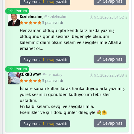
Cevap Yaz
Bu yoruma
1 cevap
yazıldı
Etkili Yorum
Kızılelmalım,
@kizilelmalim
9.5.2026 23:01:52
5 puan verdi
Her zaman olduğu gibi kendi tarzınızda yazmış
olduğunuz gönül sesinizi beğeniyle okudum
kaleminiz daim olsun selam ve sevgilerimle Allah'a
emanet ol...
Cevap Yaz
Bu yoruma
1 cevap
yazıldı
Etkili Yorum
ŞÜKRÜ ATAY,
@sukruatay
9.5.2026 22:59:38
5 puan verdi
İstiare sanatı kullanılarak harika duygularla yazılmış
yürek sesinizi gönülden kutluyorum tebrikler
üstadım.
En kalbî selam, sevgi ve saygılarımla.
Esenlikler ve şiir dolu günler dileğiyle 💐🤗
Cevap Yaz
Bu yoruma
1 cevap
yazıldı