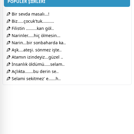
POPÜLER ŞİİRLERİ
Bir sevda masalı...!
Biz.....çocuk'tuk..........
Filistin .........kan göl..
Narinler.....hiç ölmesin...
Narin...bir sonbaharda ka..
Aşk....ateşi. sönmez işte..
Atamın izindeyiz...güzel ..
İnsanlık öldümü.....selam..
Açlıkta.......bu derin se..
Selami sekitmez' e......h..