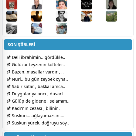
SON ŞİİRLERİ
Deli ibrahimin...gördükle..
Gülüzar teyzenin köfteler..
Bazen..masallar vardır , ..
Nuri...bu gün zeybek oyna..
Sabır satar , bakkal amca..
Duygular yalancı , duvarl..
Gülüp de gidene , selamım..
Kadı'nın cezası , bilinir..
Suskun....ağlayamazsın.....
Suskun yürek..doğruyu söy..