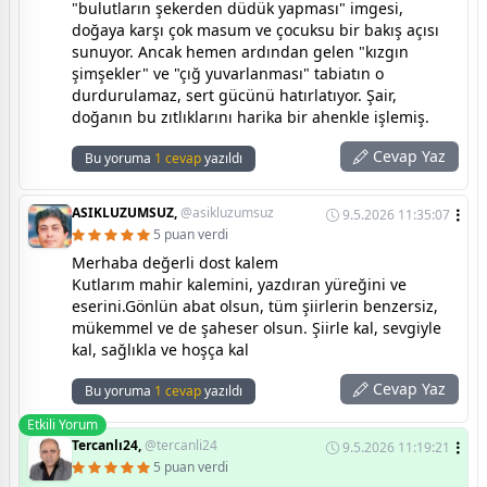
"bulutların şekerden düdük yapması" imgesi,
doğaya karşı çok masum ve çocuksu bir bakış açısı
sunuyor. Ancak hemen ardından gelen "kızgın
şimşekler" ve "çığ yuvarlanması" tabiatın o
durdurulamaz, sert gücünü hatırlatıyor. Şair,
doğanın bu zıtlıklarını harika bir ahenkle işlemiş.
Cevap Yaz
Bu yoruma
1 cevap
yazıldı
ASIKLUZUMSUZ,
@asikluzumsuz
9.5.2026 11:35:07
5 puan verdi
Merhaba değerli dost kalem
Kutlarım mahir kalemini, yazdıran yüreğini ve
eserini.Gönlün abat olsun, tüm şiirlerin benzersiz,
mükemmel ve de şaheser olsun. Şiirle kal, sevgiyle
kal, sağlıkla ve hoşça kal
Cevap Yaz
Bu yoruma
1 cevap
yazıldı
Etkili Yorum
Tercanlı24,
@tercanli24
9.5.2026 11:19:21
5 puan verdi