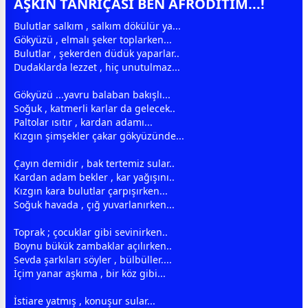
AŞKIN TANRIÇASI BEN AFRODİTİM...!
Bulutlar salkım , salkım dökülür ya...
Gökyüzü , elmalı şeker toplarken...
Bulutlar , şekerden düdük yaparlar..
Dudaklarda lezzet , hiç unutulmaz...
Gökyüzü ...yavru balaban bakışlı...
Soğuk , katmerli karlar da gelecek..
Paltolar ısıtır , kardan adamı...
Kızgın şimşekler çakar gökyüzünde...
Çayın demidir , bak tertemiz sular..
Kardan adam bekler , kar yağışını..
Kızgın kara
bulut
lar çarpışırken...
Soğuk havada , çığ yuvarlanırken...
Toprak ;
çocuk
lar gibi sevinirken..
Boynu bükük zambaklar açılırken..
Sevda şarkıları söyler , bülbüller....
İçim yanar
aşk
ıma , bir köz gibi...
İstiare yatmış , konuşur sular...