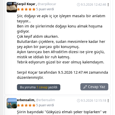
Serpil Koçar ,
@serpilkocar
9.5.2026 12:42:46
5 puan verdi
Şiir, doğayı ve aşkı iç içe işleyen masalsı bir anlatım
taşıyor…
Ben im de şiirlerimde doğayı konu almak hoşuma
gidiyor.
Çok keyif aldım okurken.
Bulutlardan çiçeklere, sudan mevsimlere kadar her
şey aşkın bir parçası gibi konuşmuş.
Aşkın tanrıçası ben Afrodit’im dizesi ise şiire güçlü,
mistik ve iddialı bir ruh katmış.
Tebrik ediyorum güzel bir eser olmuş kalemdaşım.
Serpil Koçar tarafından 9.5.2026 12:47:44 zamanında
düzenlenmiştir.
Cevap Yaz
Bu yoruma
1 cevap
yazıldı
erbensalim,
@erbensalim
9.5.2026 12:15:18
5 puan verdi
Şiirin başındaki "Gökyüzü elmalı şeker toplarken" ve