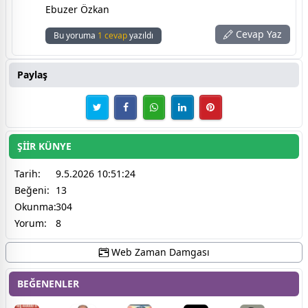
Ebuzer Özkan
Cevap Yaz
Bu yoruma
1 cevap
yazıldı
Paylaş
ŞİİR KÜNYE
Tarih:
9.5.2026 10:51:24
Beğeni:
13
Okunma:
304
Yorum:
8
Web Zaman Damgası
BEĞENENLER