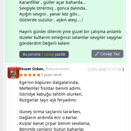
Karanfiller , güller açar baharda...
Sevgiyle titrermiş , gonca dalında..
Aşığın sevgisi , yanar köz gibi...
Gözlerde süzülür , aşkın ateşi....!
Hayırlı günler dilerim yine güzel bir çalışma anlamlı
dizeler kutlarım emeğinizi selamlar sevgiler saygılar
gönderdim Değerli kalem
Cevap Yaz
Bu yoruma
1 cevap
yazıldı
Ebuzer Ozkan,
@ebuzerozkan
9.5.2026 11:11:18
5 puan verdi
Ege'nin köpüren dalgalarında,
Meltemler fısıldar benim adımı.
İstiridye kabuğu tahtım olurken,
Rüzgarlar taşır aşk feryadımı.
Güneş sırma saçlarını tararken,
Dağların ardında erir o karlar.
Kuşlar kanat çırpar benim sevdama,
Benimle canlanır bütün baharlar.