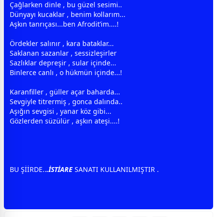
Çağlarken dinle , bu güzel sesimi..
Dünyayı kucaklar , benim kollarım...
Aşkın tanrıçası...ben Afrodit’im....!
Ördekler salınır , kara bataklar...
Saklanan sazanlar , sessizleşirler
Sazlıklar depreşir , sular içinde...
Binlerce canlı , o hükmün içinde...!
Karanfiller ,
gül
ler açar baharda...
Sevgiyle titrermiş , gonca dalında..
Aşığın
sevgi
si , yanar köz gibi...
Gözlerden süzülür ,
aşk
ın ateşi....!
BU ŞİİRDE..
.İSTİARE
SANATI KULLANILMIŞTIR .