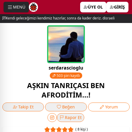
MENÜ
ÜYE OL
GİRİŞ
e menu
Kendi geleceğimizi kendimiz hazırlar, sonra da kader deriz. disraeli
serdarascioglu
503 şiiri kayıtlı
AŞKIN TANRIÇASI BEN
AFRODİTİM...!
Takip Et
Beğen
Yorum
Rapor Et
( 8 kişi )