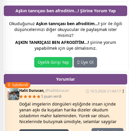
Aşkın tanrıçası ben afroditim...! Şiirine
Yorum Yap
Okuduğunuz
Aşkın tanrıçası ben afroditim...!
şiir ile ilgili
düşüncelerinizi diğer okuyucular ile paylaşmak ister
misiniz?
AŞKIN TANRIÇASI BEN AFRODİTİM...!
şiirine yorum
yapabilmek için üye olmalısınız.
Üyelik Girişi Yap
Üye Ol
Yorumlar
Sabitlendi
Halit Durucan,
@halitdurucan
16.5.2026 21:44:17
5 puan verdi
Doğal imgelerin döngüleri eşliğinde insan içinde
yanan aşkı da kuşatan harika dizeler okudum
üstadımın mahir kaleminden. Yürek var olsun.
Nicelerinde buluşmak ümidiyle, selamlar saygılar