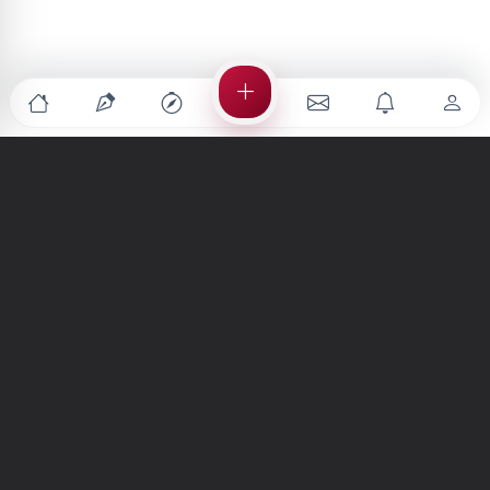
Türkiye'nin en büyük kültür sanat platformu
MENÜLER
Anasayfa
Keşfet
Şiirler
Hikayeler
Yazılar
İletiler
Forum
Nedir?
Ara