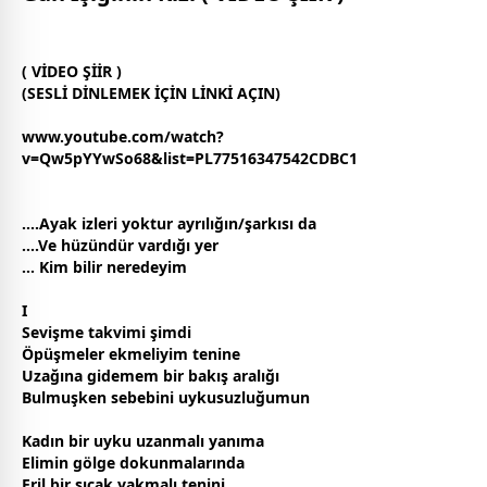
( VİDEO ŞİİR )
(SESLİ DİNLEMEK İÇİN LİNKİ AÇIN)
www.youtube.com/watch?
v=Qw5pYYwSo68&list=PL77516347542CDBC1
....Ayak izleri yoktur ayrılığın/şarkısı da
....Ve
hüzün
dür vardığı yer
... Kim bilir neredeyim
I
Sevişme takvimi şimdi
Öpüşmeler ekmeliyim tenine
Uzağına gidemem bir bakış aralığı
Bulmuşken sebebini
uyku
suzluğumun
Kadın bir
uyku
uzanmalı yanıma
Elimin gölge dokunmalarında
Eril bir sıcak yakmalı tenini