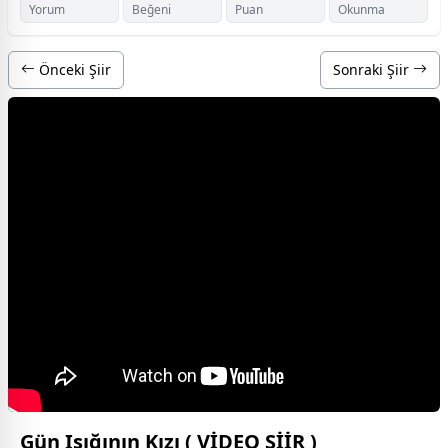
Yorum
Beğeni
Puan
Okunma
Önceki Şiir
Sonraki Şiir
Gün Işığının Kızı ( VİDEO ŞİİR )