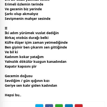
Erimeli
özlem
in terinde
Ve
gece
nin biz yerinde
Şarkı olup akmalıyız
Sevişmenin mahşer sesinde
II
İki adım yürümek vuslat dediğin
Birkaç otobüs durağı belki
Küfre düşer içim
zaman
yetmediğinde
Ben giyinir ben çıkarım sen gittiğinde
Ve bil ki
Kadınım kokar yatağım
Yalnızlık dökülür kuzgun kanadından
Kapatır kapısını şiir
Gecemin doğusu
Sevdiğim / gün ışığının kızı
Geriye sen kalır giden
kadın
dan
Hepsi bu..