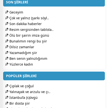
SON ŞİİRLERİ
Geceyim
Çok ve yalnız (şarkı söyl..
Son dakika haberler
Resim sergisinden tablola..
Ölü bir şairin imza günü
Bunalımın rengi bu şiir
Dilsiz zamanlar
Yazamadığım şiir
Ben senin yalnızlığınım
Yüzlerce kadın
POPÜLER ŞİİRLERİ
Çıplak ve çoğul
Yalınayak ve arzulu ve çı..
İstanbul’a (s)övgü
Bir dosta şiir