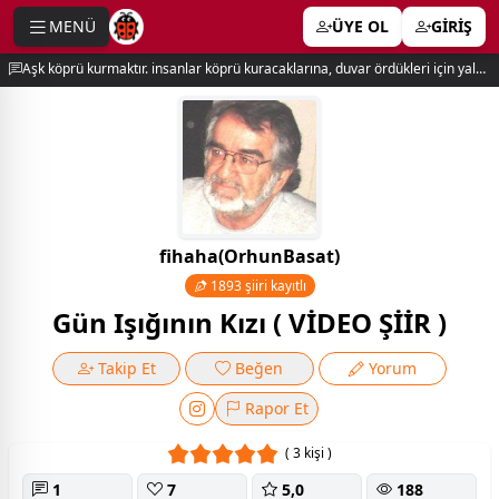
MENÜ
ÜYE OL
GİRİŞ
e menu
Aşk köprü kurmaktır. insanlar köprü kuracaklarına, duvar ördükleri için yalnız kalırlar. newton
fihaha(OrhunBasat)
1893 şiiri kayıtlı
Gün Işığının Kızı ( VİDEO ŞİİR )
Takip Et
Beğen
Yorum
Rapor Et
( 3 kişi )
1
7
5,0
188