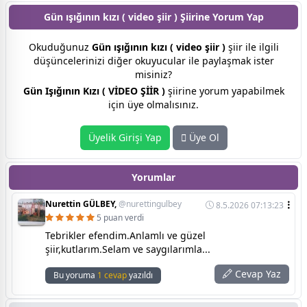
Gün ışığının kızı ( video şiir ) Şiirine
Yorum Yap
Okuduğunuz
Gün ışığının kızı ( video şiir )
şiir ile ilgili
düşüncelerinizi diğer okuyucular ile paylaşmak ister
misiniz?
Gün Işığının Kızı ( VİDEO ŞİİR )
şiirine yorum yapabilmek
için üye olmalısınız.
Üyelik Girişi Yap
Üye Ol
Yorumlar
Nurettin GÜLBEY,
@nurettingulbey
8.5.2026 07:13:23
5 puan verdi
Tebrikler efendim.Anlamlı ve güzel
şiir,kutlarım.Selam ve saygılarımla...
Cevap Yaz
Bu yoruma
1 cevap
yazıldı