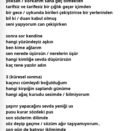
yoksan / korkarım sana geç ölmekten
tarifsiz ve tarifesiz bir çığlık geçer içimden
bir
gece
/
uyku
nda birileri çekiştirirse bir yerlerinden
bil ki / duan kabul olmuş
seni yaşıyorum can çekişirken
sonra sor kendine
hangi yüzündeyiz
aşk
ın
ben kime ağlarım
sen nerede üşürsün / nerelerin üşür
hangi kimliğe
sevda
düşürürsün
kaç tene yazılır adın
3 (küresel ısınma)
kaçıncı cümleydi boğulduğum
hangi kirpiğin saplandı günüme
hangi ağaç kurudu sesimde / bilmiyorum
şaşırır yapacağını
sevda
yeniği us
pusu kurar sözdeki pus
son sözlerim dilimde
söz deyip geçme / sözüm ağır taşıyamıyorum..
son gün de batıyor iklimimde