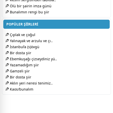
Ölü bir şairin imza günü
Bunalımın rengi bu şiir
POPÜLER ŞİİRLERİ
Çıplak ve çoğul
Yalınayak ve arzulu ve çı..
İstanbul’a (s)övgü
Bir dosta şiir
Ebemkuşağı çizseydiniz yü..
Yazamadığım şiir
Gamzeli şiir
Bir dosta şiir
Aklın yeri neresi tenimiz..
Kaos/bunalım