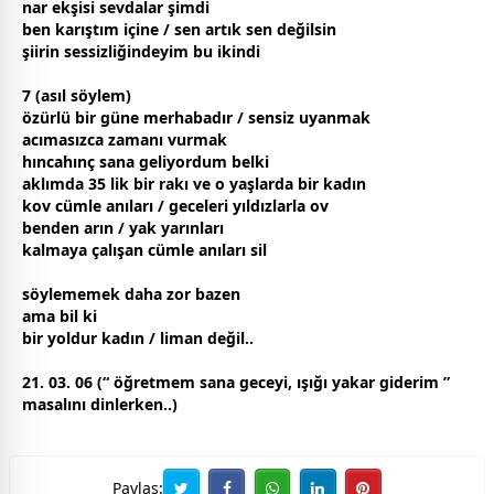
nar ekşisi
sevda
lar şimdi
ben karıştım içine / sen artık sen değilsin
şiirin sessizliğindeyim bu ikindi
7 (asıl söylem)
özürlü bir güne merhabadır / sensiz uyanmak
acımasızca
zaman
ı vurmak
hıncahınç sana geliyordum belki
aklımda 35 lik bir rakı ve o yaşlarda bir
kadın
kov cümle anıları /
gece
leri
yıldız
larla ov
benden arın / yak yarınları
kalmaya çalışan cümle anıları sil
söylememek daha zor bazen
ama bil ki
bir yoldur
kadın
/ liman değil..
21. 03. 06 (“ öğretmem sana
gece
yi, ışığı yakar giderim ”
masalını dinlerken..)
Paylaş: