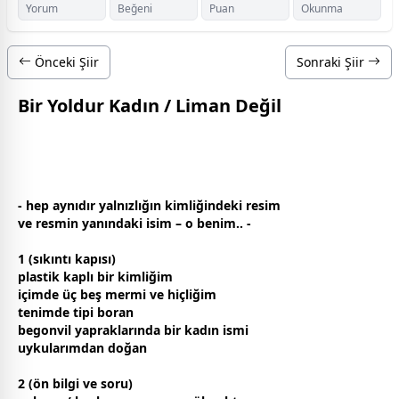
Yorum
Beğeni
Puan
Okunma
Önceki Şiir
Sonraki Şiir
Bir Yoldur Kadın / Liman Değil
- hep aynıdır yalnızlığın kimliğindeki resim
ve resmin yanındaki isim – o benim.. -
1 (sıkıntı kapısı)
plastik kaplı bir kimliğim
içimde üç beş mermi ve hiçliğim
tenimde tipi boran
begonvil yapraklarında bir
kadın
ismi
uyku
larımdan
doğa
n
2 (ön bilgi ve soru)