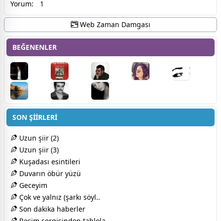
Yorum:
1
Web Zaman Damgası
BEĞENENLER
SON ŞİİRLERİ
Uzun şiir (2)
Uzun şiir (3)
Kuşadası esintileri
Duvarın öbür yüzü
Geceyim
Çok ve yalnız (şarkı söyl..
Son dakika haberler
Resim sergisinden tablola..