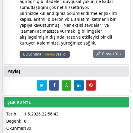
ağırlığı" gibi ifadeler, duygusal yükün ne kadar
somutlaştığını çok net hissettiriyor.
​Şiirinizde kullandığınız bölümlendirmeler (sıkıntı
kapısı, aritmi, biberon vb.), anlatımı katmanlı bir
yapıya kavuşturmuş. "Nar ekşisi sevdalar" ve
"zamanı acımasızca vurmak" gibi imgeler,
alışılagelmişin dışında, taze ve etkileyici bir dil
kuruyor. Kaleminize, yüreğinize sağlık.
Cevap Yaz
Bu yoruma
1 cevap
yazıldı
Paylaş
ŞİİR KÜNYE
Tarih:
1.5.2026 22:56:43
Beğeni:
8
Okunma:
180