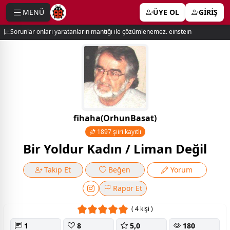
MENÜ
ÜYE OL
GİRİŞ
e menu
Sorunlar onları yaratanların mantığı ile çözümlenemez. einstein
fihaha(OrhunBasat)
1897 şiiri kayıtlı
Bir Yoldur Kadın / Liman Değil
Takip Et
Beğen
Yorum
Rapor Et
( 4 kişi )
1
8
5,0
180