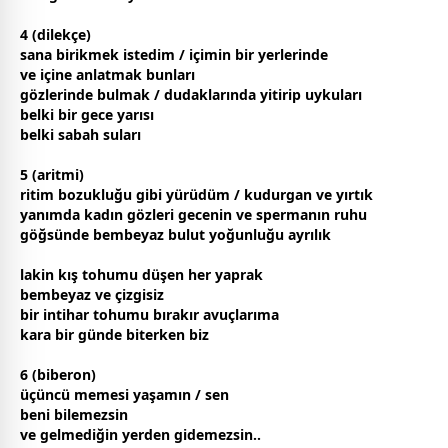
4 (dilekçe)
sana birikmek istedim / içimin bir yerlerinde
ve içine anlatmak bunları
gözlerinde bulmak / dudaklarında yitirip
uyku
ları
belki bir
gece
yarısı
belki sabah suları
5 (aritmi)
ritim bozukluğu gibi yürüdüm / kudurgan ve yırtık
yanımda
kadın
gözleri
gece
nin ve spermanın ruhu
göğsünde bem
beyaz
bulut
yoğunluğu ayrılık
lakin kış tohumu düşen her yaprak
bem
beyaz
ve çizgisiz
bir intihar tohumu bırakır avuçlarıma
kara bir günde biterken biz
6 (biberon)
üçüncü memesi yaşamın / sen
beni bilemezsin
ve gelmediğin yerden gidemezsin..