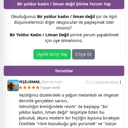
Bir yoldur kadın / liman değil Şiirine
Yorum Yap
Okuduğunuz
Bir yoldur kadın / liman değil
şiir ile ilgili
düşüncelerinizi diğer okuyucular ile paylaşmak ister
misiniz?
Bir Yoldur Kadın / Liman Değil
şiirine yorum yapabilmek
için üye olmalısınız.
Üyelik Girişi Yap
Üye Ol
Yorumlar
YEŞİLIRMAK,
@yesilirmak1
2.5.2026 09:49:44
5 puan verdi
Yazdığınız dizelerdeki o yoğun melankoli ve imgesel
derinlik gerçekten sarsıcı.
Yalnızlığın kimliğindeki resim" ile başlayıp "bir
yoldur kadın, liman değil" tespitiyle biten bu
yolculuk, okuru modern bir hiçliğin kıyısına bırakıyor.
Özellikle "ritim bozukluğu gibi yürümek" ve "sözün