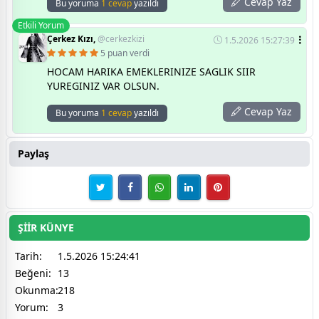
Cevap Yaz
Bu yoruma
1 cevap
yazıldı
Etkili Yorum
Çerkez Kızı,
@cerkezkizi
1.5.2026 15:27:39
5 puan verdi
HOCAM HARIKA EMEKLERINIZE SAGLIK SIIR
YUREGINIZ VAR OLSUN.
Cevap Yaz
Bu yoruma
1 cevap
yazıldı
Paylaş
ŞİİR KÜNYE
Tarih:
1.5.2026 15:24:41
Beğeni:
13
Okunma:
218
Yorum:
3