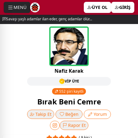
MENÜ
ÜYE OL
GİRİŞ
e menu
Savaşı yaşlı adamlar ilan eder, genç adamlar ölür...
Nafiz Karak
VİP ÜYE
552 şiiri kayıtlı
Bırak Beni Cemre
Takip Et
Beğen
Yorum
Rapor Et
( 9 kişi )