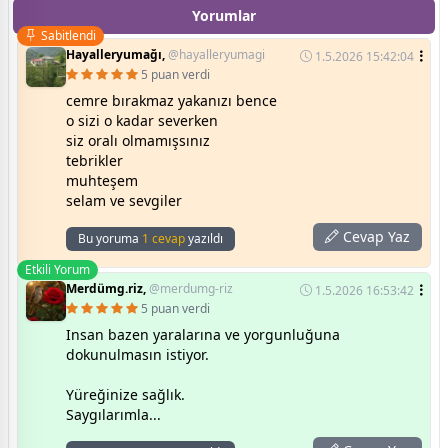
Yorumlar
Sabitlendi
Hayalleryumağı,
@hayalleryumagi
1.5.2026 15:42:04
5 puan verdi
cemre bırakmaz yakanızı bence
o sizi o kadar severken
siz oralı olmamışsınız
tebrikler
muhteşem
selam ve sevgiler
Cevap Yaz
Bu yoruma
1 cevap
yazıldı
Etkili Yorum
Merdümg.riz,
@merdumg-riz
1.5.2026 16:53:42
5 puan verdi
Insan bazen yaralarına ve yorgunluğuna
dokunulmasın istiyor.
Yüreğinize sağlık.
Saygılarımla...