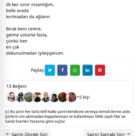
ilk kez ısınır insanlığım,
belki orada
kırılmadan da ağlanır.
Bırak beni cemre,
gelme üstüme fazla,
çünkü ben
en çok
dokunulmadan iyileşiyorum.
Paylaş:
13 Beğeni
+5 kişi
(c) Bu şiirin her türlü telif hakkı şairin kendisine ve/veya temsilcilerine aittir.
Şiirlerin izin alınmadan kopyalanması ve kullanılması 5846 sayılı Fikir ve
Sanat Eserleri Yasasına göre suçtur.
Şairin Önceki Şiiri
Şairin Sonraki Şiiri