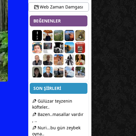
Web Zaman Damgası
BEĞENENLER
SON ŞİİRLERİ
Gülüzar teyzenin
köfteler..
Bazen..masallar vardır
, ..
Nuri...bu gün zeybek
oyna..