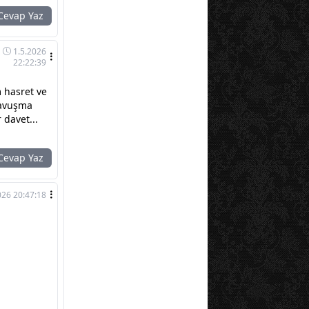
evap Yaz
1.5.2026
22:22:39
 hasret ve
kavuşma
 davet...
evap Yaz
026 20:47:18