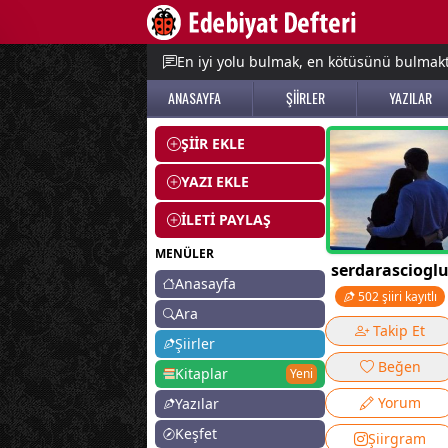
e menu
En iyi yolu bulmak, en kötüsünü bulmak
ANASAYFA
ŞİİRLER
YAZILAR
ŞİİR EKLE
YAZI EKLE
İLETİ PAYLAŞ
MENÜLER
serdarasciogl
Anasayfa
502 şiiri kayıtlı
Ara
Takip Et
Şiirler
Beğen
Kitaplar
Yeni
Yorum
Yazılar
Keşfet
Şiirgram