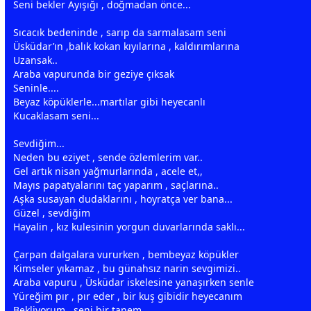
Seni bekler Ayışığı , doğmadan önce...
Sıcacık bedeninde , sarıp da sarmalasam seni
Üsküdar’ın ,balık kokan kıyılarına , kaldırımlarına
Uzansak..
Araba vapurunda bir geziye çıksak
Seninle....
Beyaz köpüklerle...martılar gibi heyecanlı
Kucaklasam seni...
Sevdiğim...
Neden bu eziyet , sende
özlem
lerim var..
Gel artık nisan
yağmur
larında , acele et,,
Mayıs papatyalarını taç yaparım , saçlarına..
Aşka susayan dudaklarını , hoyratça ver bana...
Güzel , sevdiğim
Hayalin , kız kulesinin yorgun duvarlarında saklı...
Çarpan dalgalara vururken , bem
beyaz
köpükler
Kimseler yıkamaz , bu günahsız narin
sevgi
mizi..
Araba vapuru , Üsküdar iskelesine yanaşırken senle
Yüreğim pır , pır eder , bir kuş gibidir heyecanım
Bekliyorum...seni bir tanem