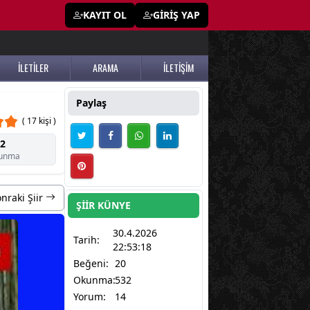
KAYIT OL
GİRİŞ YAP
İLETİLER
ARAMA
İLETİŞİM
Paylaş
( 17 kişi )
2
unma
nraki Şiir
ŞİİR KÜNYE
30.4.2026
Tarih:
22:53:18
Beğeni:
20
Okunma:
532
Yorum:
14