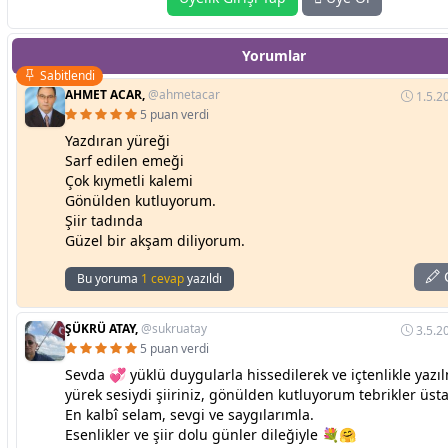
Yorumlar
Sabitlendi
AHMET ACAR,
@ahmetacar
1.5.2
5 puan verdi
Yazdıran yüreği
Sarf edilen emeği
Çok kıymetli kalemi
Gönülden kutluyorum.
Şiir tadında
Güzel bir akşam diliyorum.
C
Bu yoruma
1 cevap
yazıldı
ŞÜKRÜ ATAY,
@sukruatay
3.5.2
5 puan verdi
Sevda 💞 yüklü duygularla hissedilerek ve içtenlikle yazıl
yürek sesiydi şiiriniz, gönülden kutluyorum tebrikler üst
En kalbî selam, sevgi ve saygılarımla.
Esenlikler ve şiir dolu günler dileğiyle 💐🤗