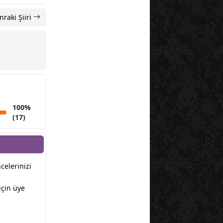
nraki Şiiri
100%
(17)
ncelerinizi
için üye