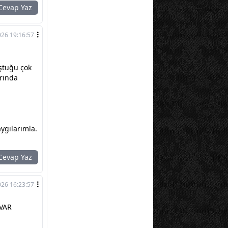
evap Yaz
026 19:16:57
uştuğu çok
ırında
aygılarımla.
evap Yaz
026 16:23:57
VAR