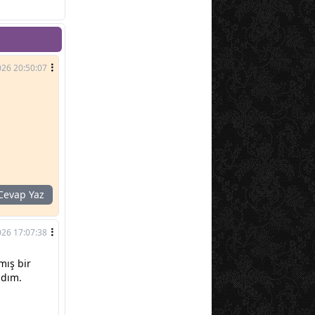
026 20:50:07
evap Yaz
026 17:07:38
mış bir
adım.