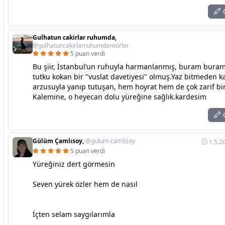
C
Gulhatun cakirlar ruhumda,
@gulhatuncakirlarruhumdansiirler
5 puan verdi
Bu şiir, İstanbul’un ruhuyla harmanlanmış, buram buram
tutku kokan bir "vuslat davetiyesi" olmuş.Yaz bitmeden 
arzusuyla yanıp tutuşan, hem hoyrat hem de çok zarif bir
Kalemine, o heyecan dolu yüreğine sağlık.kardesim
C
Gülüm Çamlısoy,
@gulum-camlisoy
1.5.2
5 puan verdi
Yüreğiniz dert görmesin
Seven yürek özler hem de nasıl
İçten selam saygılarımla