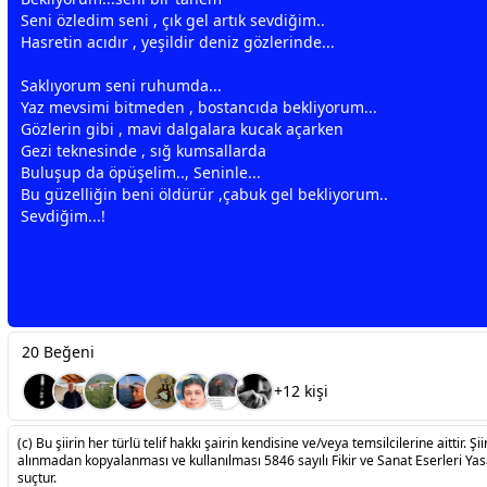
Seni özledim seni , çık gel artık sevdiğim..
Hasretin acıdır ,
yeşil
dir deniz gözlerinde...
Saklıyorum seni ruhumda...
Yaz mevsimi bitmeden , bostancıda bekliyorum...
Gözlerin gibi ,
mavi
dalgalara kucak açarken
Gezi teknesinde , sığ kumsallarda
Buluşup da öpüşelim.., Seninle...
Bu güzelliğin beni öldürür ,çabuk gel bekliyorum..
Sevdiğim...!
20 Beğeni
+12 kişi
(c) Bu şiirin her türlü telif hakkı şairin kendisine ve/veya temsilcilerine aittir. Şiir
alınmadan kopyalanması ve kullanılması 5846 sayılı Fikir ve Sanat Eserleri Ya
suçtur.