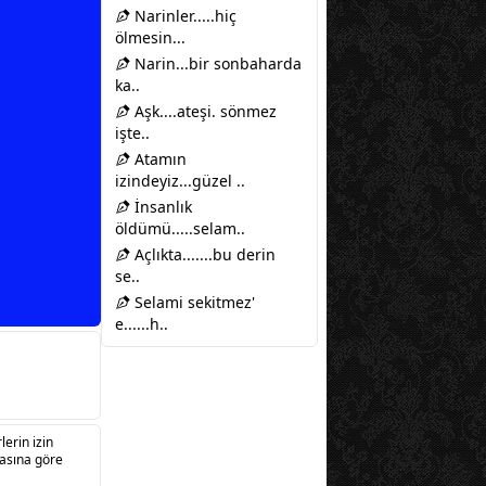
Narinler.....hiç
ölmesin...
Narin...bir sonbaharda
ka..
Aşk....ateşi. sönmez
işte..
Atamın
izindeyiz...güzel ..
İnsanlık
öldümü.....selam..
Açlıkta.......bu derin
se..
Selami sekitmez'
e......h..
lerin izin
sasına göre