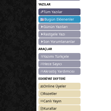
YAZILAR
Tüm Yazılar
Bugün Eklenenler
Günün Yazıları
Rastgele Yazı
Son Yorumlananlar
ARAÇLAR
Yazımı Türkçele
Hece Sayıcı
Akrostiş Yardımcısı
EDEBİYAT DEFTERİ
Online Üyeler
Rozetler
Canlı Yayın
Kurallar