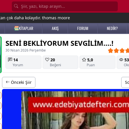
tan çok daha kolaydır. thomas moore
KİTAPLAR
AKIŞ
FORUM
NEDİR?
SENİ BEKLİYORUM SEVGİLİM....!
30 Nisan 2026 Perşembe
14
20
5,0
53
Yorum
Beğeni
Puan
Ok
u
Önceki Şiir
So