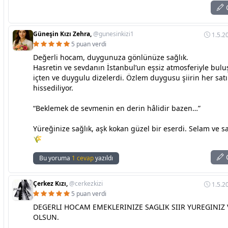
C
Güneşin Kızı Zehra,
@gunesinkizi1
1.5.2
5 puan verdi
Değerli hocam, duygunuza gönlünüze sağlık.
Hasretin ve sevdanın İstanbul’un eşsiz atmosferiyle bul
içten ve duygulu dizelerdi. Özlem duygusu şiirin her sat
hissediliyor.
“Beklemek de sevmenin en derin hâlidir bazen…”
Yüreğinize sağlık, aşk kokan güzel bir eserdi. Selam ve s
🌾
C
Bu yoruma
1 cevap
yazıldı
Çerkez Kızı,
@cerkezkizi
1.5.2
5 puan verdi
DEGERLI HOCAM EMEKLERINIZE SAGLIK SIIR YUREGINIZ 
OLSUN.