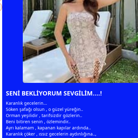
SENİ BEKLİYORUM SEVGİLİM....!
Karanlık
gece
lerin...
Söken şafağı olsun , o güzel yüreğin..
Orman
yeşil
idir , tarifsizdir gözlerin..
Beni bitiren senin ,
özlem
indir..
Ayrı kalamam , kapanan kapılar ardında..
Karanlık çöker , ıssız
gece
lerin aydınlığına..,