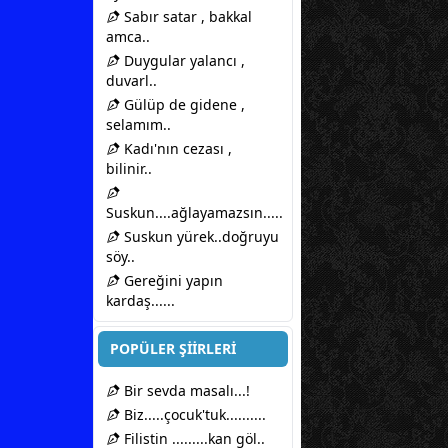
Sabır satar , bakkal
amca..
Duygular yalancı ,
duvarl..
Gülüp de gidene ,
selamım..
Kadı'nın cezası ,
bilinir..
Suskun....ağlayamazsın.....
Suskun yürek..doğruyu
söy..
Gereğini yapın
kardaş......
POPÜLER ŞİİRLERİ
Bir sevda masalı...!
Biz.....çocuk'tuk..........
Filistin .........kan göl..