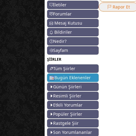
İletiler
Rapor Et
Forumlar
Mesaj Kutusu
Bildiriler
Nedir?
Sayfam
ŞİİRLER
Tüm Şiirler
Bugün Eklenenler
Günün Şiirleri
Resimli Şiirler
Etkili Yorumlar
Popüler Şiirler
Rastgele Şiir
Son Yorumlananlar