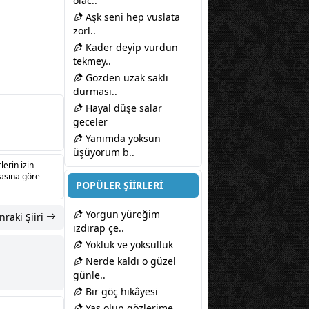
olac..
Aşk seni hep vuslata
zorl..
Kader deyip vurdun
tekmey..
Gözden uzak saklı
durması..
Hayal düşe salar
geceler
Yanımda yoksun
üşüyorum b..
lerin izin
sasına göre
POPÜLER ŞİİRLERİ
Yorgun yüreğim
nraki Şiiri
ızdırap çe..
Yokluk ve yoksulluk
Nerde kaldı o güzel
günle..
Bir göç hikâyesi
Yaş olup gözlerime