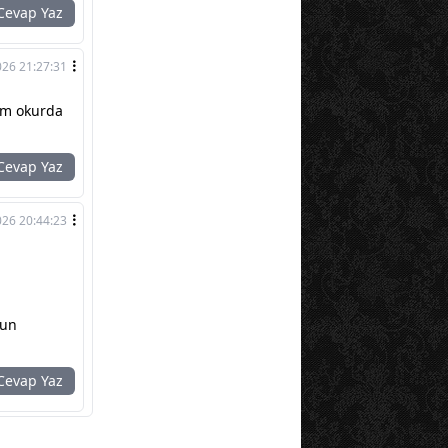
evap Yaz
026 21:27:31
tım okurda
evap Yaz
026 20:44:23
sun
evap Yaz