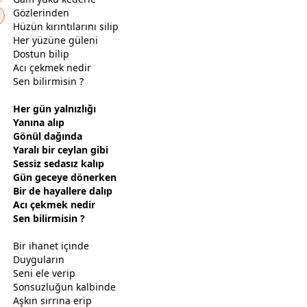
Gözlerinden
Hüzün kırıntılarını silip
Her yüzüne
gül
eni
Dostun bilip
Acı ç
ekmek
nedir
Sen bilirmisin ?
Her gün yalnızlığı
Yanına alıp
Gönül dağında
Yaralı bir ceylan gibi
Sessiz sedasız kalıp
Gün
gece
ye dönerken
Bir de hayallere dalıp
Acı ç
ekmek
nedir
Sen bilirmisin ?
Bir ihanet içinde
Duyguların
Seni ele verip
Sonsuzluğun kalbinde
Aşkın sırrına erip