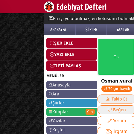
e menu
En iyi yolu bulmak, en kötüsünü bulmak
ANASAYFA
ŞİİRLER
YAZILAR
ŞİİR EKLE
YAZI EKLE
Os
İLETİ PAYLAŞ
MENÜLER
Osman.vural
Anasayfa
79 şiiri kayıtlı
Ara
Takip Et
Şiirler
Beğen
Kitaplar
Yeni
Yorum
Yazılar
Keşfet
Şiirgram