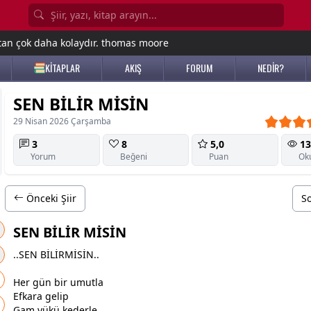
tan çok daha kolaydır. thomas moore
KİTAPLAR
AKIŞ
FORUM
NEDİR?
SEN BİLİR MİSİN
29 Nisan 2026 Çarşamba
3
8
5,0
13
Yorum
Beğeni
Puan
Ok
Önceki Şiir
So
SEN BİLİR MİSİN
..SEN BİLİRMİSİN..
Her gün bir umutla
Efkara gelip
Gam yükü kederle