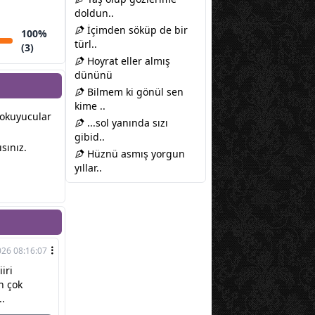
doldun..
İçimden söküp de bir
100%
türl..
(3)
Hoyrat eller almış
dününü
Bilmem ki gönül sen
kime ..
r okuyucular
...sol yanında sızı
gibid..
sınız.
Hüznü asmış yorgun
yıllar..
026 08:16:07
iri
n çok
..