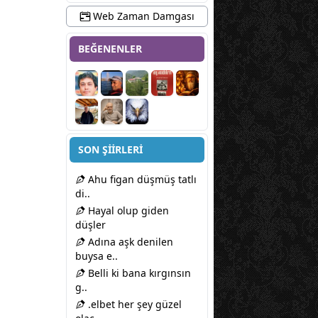
Web Zaman Damgası
BEĞENENLER
SON ŞİİRLERİ
Ahu figan düşmüş tatlı
di..
Hayal olup giden
düşler
Adına aşk denilen
buysa e..
Belli ki bana kırgınsın
g..
.elbet her şey güzel