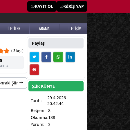
KAYIT OL
GİRİŞ YAP
İLETİLER
ARAMA
İLETİŞİM
Paylaş
( 3 kişi )
8
unma
nraki Şiir
ŞİİR KÜNYE
29.4.2026
Tarih:
20:42:44
Beğeni:
8
Okunma:
138
Yorum:
3