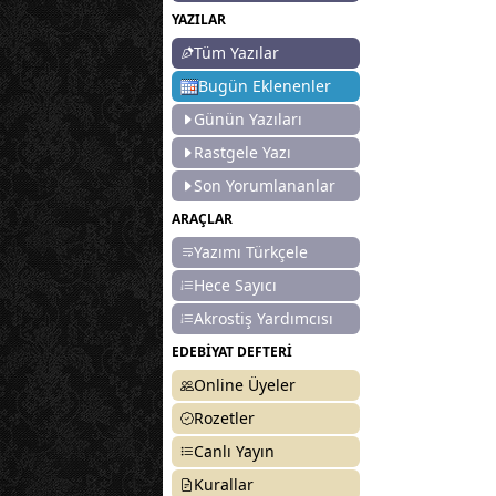
YAZILAR
Tüm Yazılar
Bugün Eklenenler
Günün Yazıları
Rastgele Yazı
Son Yorumlananlar
ARAÇLAR
Yazımı Türkçele
Hece Sayıcı
Akrostiş Yardımcısı
EDEBİYAT DEFTERİ
Online Üyeler
Rozetler
Canlı Yayın
Kurallar