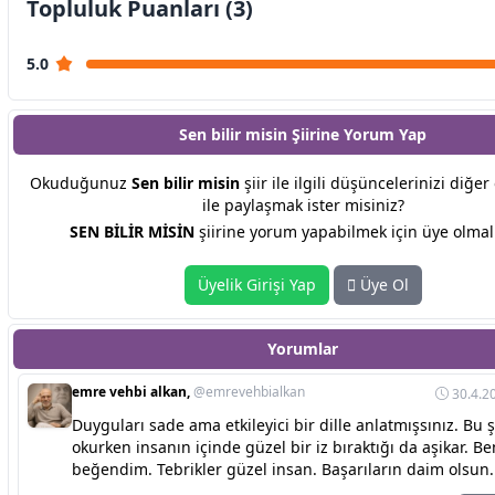
Topluluk Puanları (3)
5.0
Sen bilir misin Şiirine
Yorum Yap
Okuduğunuz
Sen bilir misin
şiir ile ilgili düşüncelerinizi diğe
ile paylaşmak ister misiniz?
SEN BİLİR MİSİN
şiirine yorum yapabilmek için üye olmalı
Üyelik Girişi Yap
Üye Ol
Yorumlar
emre vehbi alkan,
@emrevehbialkan
30.4.2
Duyguları sade ama etkileyici bir dille anlatmışsınız. Bu şi
okurken insanın içinde güzel bir iz bıraktığı da aşikar. Be
beğendim. Tebrikler güzel insan. Başarıların daim olsun.