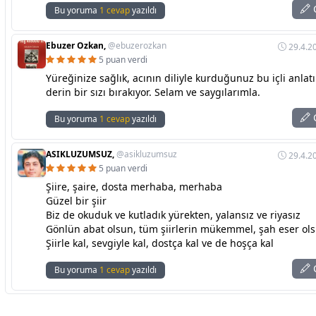
C
Bu yoruma
1 cevap
yazıldı
Ebuzer Ozkan,
@ebuzerozkan
29.4.2
5 puan verdi
Yüreğinize sağlık, acının diliyle kurduğunuz bu içli anla
derin bir sızı bırakıyor. Selam ve saygılarımla.
C
Bu yoruma
1 cevap
yazıldı
ASIKLUZUMSUZ,
@asikluzumsuz
29.4.2
5 puan verdi
Şiire, şaire, dosta merhaba, merhaba
Güzel bir şiir
Biz de okuduk ve kutladık yürekten, yalansız ve riyasız
Gönlün abat olsun, tüm şiirlerin mükemmel, şah eser ol
Şiirle kal, sevgiyle kal, dostça kal ve de hoşça kal
C
Bu yoruma
1 cevap
yazıldı