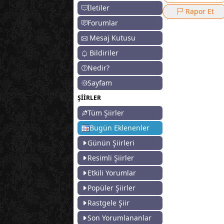
İletiler
Rapor Et
Forumlar
Mesaj Kutusu
Bildiriler
Nedir?
Sayfam
ŞİİRLER
Tüm Şiirler
Bugün Eklenenler
Günün Şiirleri
Resimli Şiirler
Etkili Yorumlar
Popüler Şiirler
Rastgele Şiir
Son Yorumlananlar