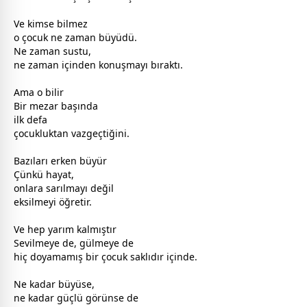
Ve kimse bilmez
o
çocuk
ne
zaman
büyüdü.
Ne
zaman
sustu,
ne
zaman
içinden konuşmayı bıraktı.
Ama o bilir
Bir mezar başında
ilk defa
çocuk
luktan vazgeçtiğini.
Bazıları erken büyür
Çünkü hayat,
onlara sarılmayı değil
eksilmeyi öğretir.
Ve hep yarım kalmıştır
Sevilmeye de,
gül
meye de
hiç doyamamış bir
çocuk
saklıdır içinde.
Ne kadar büyüse,
ne kadar güçlü görünse de