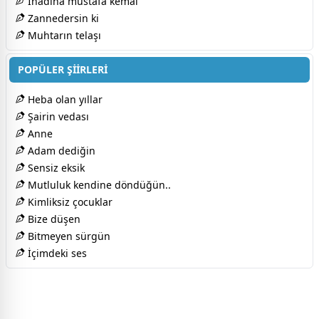
İnadına mustafa kemal
Zannedersin ki
Muhtarın telaşı
POPÜLER ŞİİRLERİ
Heba olan yıllar
Şairin vedası
Anne
Adam dediğin
Sensiz eksik
Mutluluk kendine döndüğün..
Kimliksiz çocuklar
Bize düşen
Bitmeyen sürgün
İçimdeki ses