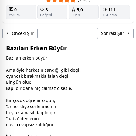
0
3
5,0
111
Yorum
Beğeni
Puan
Okunma
Önceki Şiir
Sonraki Şiir
Bazıları Erken Büyür
Bazıları erken büyür
Ama öyle herkesin sandığı gibi değil,
oyuncak bırakmakla falan değil
Bir gün olur,
kapı bir daha hiç çalmaz o sesle.
Bir
çocuk
öğrenir o gün,
“
anne
” diye seslenmenin
boşlukta nasıl dağıldığını
“
baba
” demenin
nasıl cevapsız kaldığını.