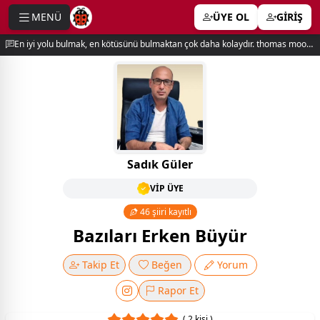
MENÜ
ÜYE OL
GİRİŞ
e menu
En iyi yolu bulmak, en kötüsünü bulmaktan çok daha kolaydır. thomas moore
Sadık Güler
VİP ÜYE
46 şiiri kayıtlı
Bazıları Erken Büyür
Takip Et
Beğen
Yorum
Rapor Et
( 2 kişi )