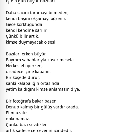
İşte o gün büyür bazıları.
Daha saçını taramayı bilmeden,
kendi başını okşamayı öğrenir.
Gece korktuğunda
kendi kendine sarılır
Çünkü bilir artık,
kimse duymayacak o sesi.
Bazıları erken büyür
Bayram sabahlarıyla küser mesela.
Herkes el öperken,
o sadece içine kapanır.
Bir köşede durur,
sanki kalabalığın ortasında
yetim kaldığını kimse anlamasın diye.
Bir fotoğrafa bakar bazen
Donup kalmış bir
gül
üş vardır orada.
Elini uzatır
dokunamaz.
Çünkü bazı sevdikler
artık sadece çerçevenin içindedir.