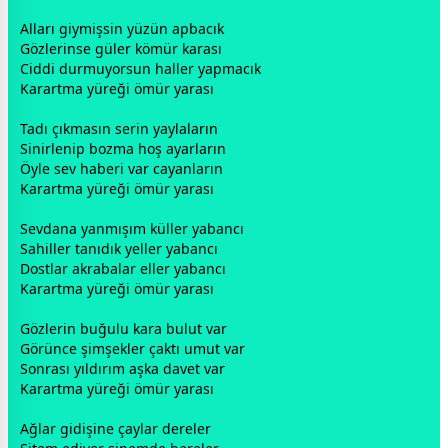
Alları giymişsin yüzün apbacık
Gözlerinse
gül
er kömür karası
Ciddi durmuyorsun haller yapmacık
Karartma yüreği ömür yarası
Tadı çıkmasın serin yaylaların
Sinirlenip bozma hoş ayarların
Öyle sev haberi var cayanların
Karartma yüreği ömür yarası
Sevdana yanmışım küller yabancı
Sahiller tanıdık yeller yabancı
Dostlar akrabalar eller yabancı
Karartma yüreği ömür yarası
Gözlerin buğulu kara
bulut
var
Görünce şimşekler çaktı umut var
Sonrası yıldırım
aşk
a davet var
Karartma yüreği ömür yarası
Ağlar gidişine çaylar dereler