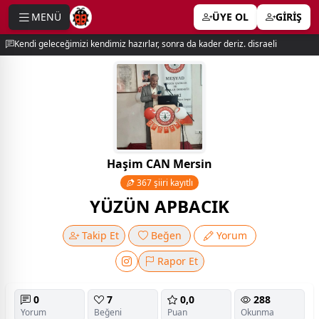
MENÜ
ÜYE OL
GİRİŞ
e menu
Kendi geleceğimizi kendimiz hazırlar, sonra da kader deriz. disraeli
Haşim CAN Mersin
367 şiiri kayıtlı
YÜZÜN APBACIK
Takip Et
Beğen
Yorum
Rapor Et
0
7
0,0
288
Yorum
Beğeni
Puan
Okunma