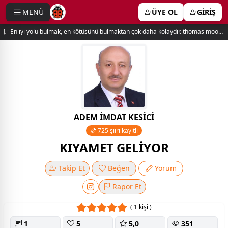
MENÜ
ÜYE OL
GİRİŞ
e menu
En iyi yolu bulmak, en kötüsünü bulmaktan çok daha kolaydır. thomas moore
ADEM İMDAT KESİCİ
725 şiiri kayıtlı
KIYAMET GELİYOR
Takip Et
Beğen
Yorum
Rapor Et
( 1 kişi )
1
5
5,0
351