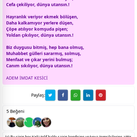
Cefa çekiliyor,
dünya
utansın.!
Hayranlık veriyor
ekmek
bölüşen,
Daha kalkamıyor yerlere düşen,
Çöpe atılıyor komşuda pişen;
Yoldan çıkılıyor,
dünya
utansın.!
Biz duygusu bitmiş, hep bana olmuş,
Muhabbet
gül
leri sararmış, solmuş,
Menfaat ve çıkar yerini bulmuş;
Canım sıkılıyor,
dünya
utansın.!
ADEM İMDAT KESİCİ
Paylaş:
5 Beğeni
A
(c) Bu şiirin her türlü telif hakkı şairin kendisine ve/veya temsilcilerine aittir.