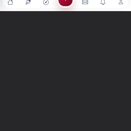
Türkiye'nin en büyük kültür sanat platformu
MENÜLER
Anasayfa
Keşfet
Şiirler
Hikayeler
Yazılar
İletiler
Forum
Nedir?
Ara
SİTE
Hakkımızda