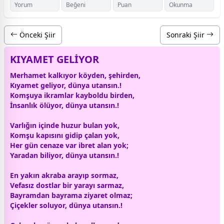
Yorum
Beğeni
Puan
Okunma
Önceki Şiir
Sonraki Şiir
KIYAMET GELİYOR
Merhamet kalkıyor köyden, şehirden,
Kıyamet geliyor,
dünya
utansın.!
Komşuya ikramlar kayboldu birden,
İnsanlık ölüyor,
dünya
utansın.!
Varlığın içinde huzur bulan yok,
Komşu kapısını gidip çalan yok,
Her gün cenaze var ibret alan yok;
Yaradan biliyor,
dünya
utansın.!
En yakın akraba arayıp sormaz,
Vefasız
dost
lar bir yarayı sarmaz,
Bayramdan
bayram
a ziyaret olmaz;
Çiçekler soluyor,
dünya
utansın.!