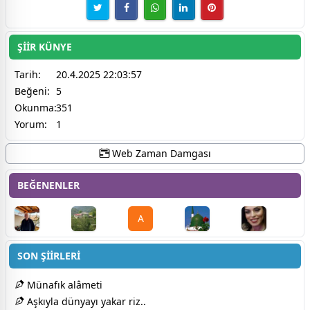
ŞİİR KÜNYE
Tarih:
20.4.2025 22:03:57
Beğeni:
5
Okunma:
351
Yorum:
1
Web Zaman Damgası
BEĞENENLER
A
SON ŞİİRLERİ
Münafık alâmeti
Aşkıyla dünyayı yakar riz..