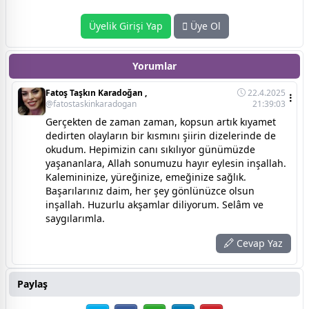
Üyelik Girişi Yap
Üye Ol
Yorumlar
Fatoş Taşkın Karadoğan ,
22.4.2025
@fatostaskinkaradogan
21:39:03
Gerçekten de zaman zaman, kopsun artık kıyamet
dedirten olayların bir kısmını şiirin dizelerinde de
okudum. Hepimizin canı sıkılıyor günümüzde
yaşananlara, Allah sonumuzu hayır eylesin inşallah.
Kalemininize, yüreğinize, emeğinize sağlık.
Başarılarınız daim, her şey gönlünüzce olsun
inşallah. Huzurlu akşamlar diliyorum. Selâm ve
saygılarımla.
Cevap Yaz
Paylaş