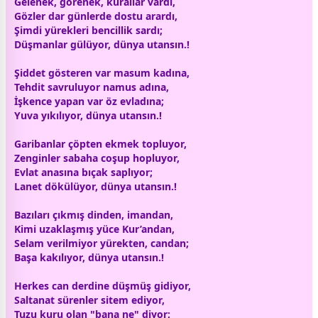
Gelenek, görenek, kurallar vardı,
Gözler dar günlerde
dost
u arardı,
Şimdi yürekleri bencillik sardı;
Düşmanlar
gül
üyor,
dünya
utansın.!
Şiddet gösteren var masum
kadın
a,
Tehdit savruluyor namus adına,
İşkence yapan var öz evladına;
Yuva yıkılıyor,
dünya
utansın.!
Garibanlar çöpten
ekmek
topluyor,
Zenginler sabaha coşup hopluyor,
Evlat anasına bıçak saplıyor;
Lanet dökülüyor,
dünya
utansın.!
Bazıları çıkmış dinden, imandan,
Kimi uzaklaşmış yüce Kur’andan,
Selam verilmiyor yürekten, candan;
Başa kakılıyor,
dünya
utansın.!
Herkes can derdine düşmüş gidiyor,
Saltanat sürenler sitem ediyor,
Tuzu kuru olan "bana ne" diyor;