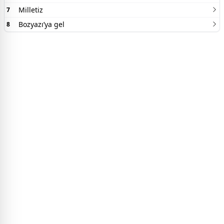
Milletiz
7
Bozyazı’ya gel
8