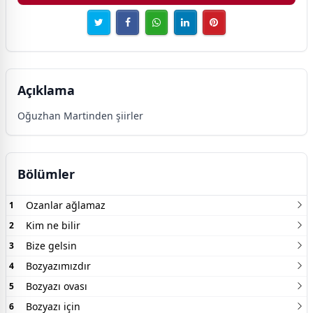
Açıklama
Oğuzhan Martinden şiirler
Bölümler
Ozanlar ağlamaz
1
Kim ne bilir
2
Bize gelsin
3
Bozyazımızdır
4
Bozyazı ovası
5
Bozyazı için
6