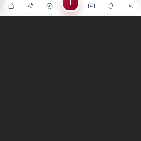
Türkiye'nin en büyük kültür sanat platformu
MENÜLER
Anasayfa
Keşfet
Şiirler
Hikayeler
Yazılar
İletiler
Forum
Nedir?
Ara
SİTE