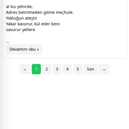
al bu şehirde,
Adres belirtmeden gitme meçhule.
Yokluğun ateştir
Yakar kavurur, kül eder beni
savurur yellere
...
Devamını oku »
←
1
2
3
4
5
Son
→