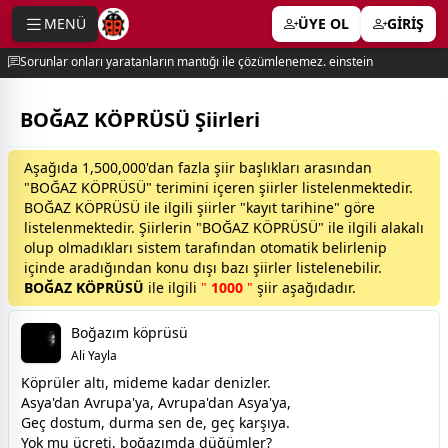
MENÜ
ÜYE OL
GİRİŞ
e menu
Sorunlar onları yaratanların mantığı ile çözümlenemez. einstein
BOĞAZ KÖPRÜSÜ Şiirleri
Aşağıda 1,500,000'dan fazla şiir başlıkları arasından
"BOĞAZ KÖPRÜSÜ" terimini içeren şiirler listelenmektedir.
BOĞAZ KÖPRÜSÜ ile ilgili şiirler "kayıt tarihine" göre
listelenmektedir. Şiirlerin "BOĞAZ KÖPRÜSÜ" ile ilgili alakalı
olup olmadıkları sistem tarafından otomatik belirlenip
içinde aradığından konu dışı bazı şiirler listelenebilir.
BOĞAZ KÖPRÜSÜ
ile ilgili
"
1000
"
şiir aşağıdadır.
Boğazım köprüsü
Ali Yayla
Köprüler altı, mideme kadar denizler.
Asya'dan Avrupa'ya, Avrupa'dan Asya'ya,
Geç dostum, durma sen de, geç karşıya.
Yok mu ücreti, boğazımda düğümler?