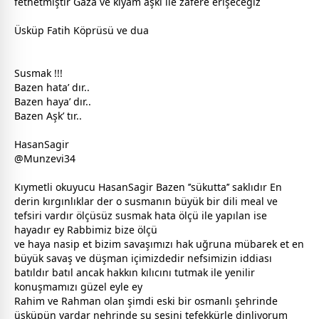
fethetmiştir Gaza ve kıyam aşkı ile zafere erişeceğiz
Üsküp Fatih Köprüsü ve dua
Susmak !!!
Bazen hata’ dır..
Bazen haya’ dır..
Bazen Aşk’ tır..
HasanSagir
@Munzevi34
Kıymetli okuyucu HasanSagir Bazen ’’sükutta’’ saklıdır En
derin kırgınlıklar der o susmanın büyük bir dili meal ve
tefsiri vardır ölçüsüz susmak hata ölçü ile yapılan ise
hayadır ey Rabbimiz bize ölçü
ve haya nasip et bizim savaşımızı hak uğruna mübarek et en
büyük savaş ve düşman içimizdedir nefsimizin iddiası
batıldır batıl ancak hakkın kılıcını tutmak ile yenilir
konuşmamızı güzel eyle ey
Rahim ve Rahman olan şimdi eski bir osmanlı şehrinde
üsküpün vardar nehrinde su sesini tefekkürle dinliyorum