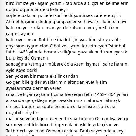
birbirimize yaklaşamıyoruz kitaplarda altı çizilen kelimelerin
doğruluğuna birde o kelimeyi
söylete bakmalıyız tefekkür ile düşünürsek zafere erişiriz
Ahmet haşimin dediği gibi
gece
ler ve hayat kırılgan olmayı
kaldırmıyor kırılan insan yerde kalsada onu yine hakkın
çağrısı ayağa
kaldırıyor insan Rabbine ibadet için yaratılmıştır yaratılış
gayesine uygun olan Cihat ve kıyamı terketmeyen İstanbul
fatihi 1463 yılında bosna krallığına gaza akını düzenleyerek
bu ülkeyide Osmanlı
sancağına katmıştır mübarek ola Atam kıymetli şaire hanım
Ayla Kaya derki
Sen yoksan bir mısra eksilir candan
Gölgen bile gider ayaklarımın altından evet bizim
ayaklarımıza derman veren
cihat ve kıyam aşkıdır bosna herseğin fethi 1463-1464 yılları
arasında gerçekleşir eğer ayaklarımızın altında ilahi aşk
olmasa bugün üsküpte bosnada selamlaşıp ezan sesi
duyabilirmiydik
macar ve venediğe güvenen bosna kırallığı Osmanlıya vergi
vermeyi redddedince bir
gece
ilahi aşk ile yola çıkan ve
Tekbirlerle yol alan Osmanlı ordusu Fatih sayesinde ülkeyi