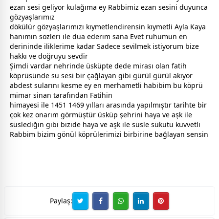
ezan sesi geliyor kulağıma ey Rabbimiz ezan sesini duyunca
gözyaşlarımız
dökülür gözyaşlarımızı kıymetlendirensin kıymetli Ayla Kaya
hanımın sözleri ile dua ederim sana Evet ruhumun en
derininde iliklerime kadar Sadece sevilmek istiyorum bize
hakkı ve doğruyu sevdir
Şimdi vardar nehrinde üsküpte dede mirası olan fatih
köprüsünde su sesi bir çağlayan gibi gürül gürül akıyor
abdest sularını kesme ey en merhametli habibim bu köprü
mimar sinan tarafından Fatihin
himayesi ile 1451 1469 yılları arasında yapılmıştır tarihte bir
çok kez onarım görmüştür üsküp şehrini haya ve aşk ile
süslediğin gibi bizide haya ve aşk ile süsle sükutu kuvvetli
Rabbim bizim gönül köprülerimizi birbirine bağlayan sensin
Paylaş: