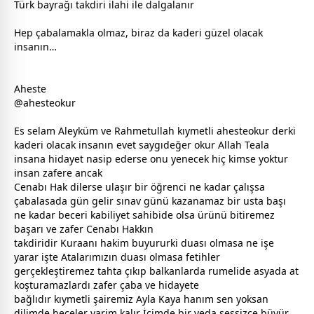
Türk bayrağı takdiri ilahi ile dalgalanır
Hep çabalamakla olmaz, biraz da kaderi güzel olacak
insanın…
Aheste
@ahesteokur
Es selam Aleyküm ve Rahmetullah kıymetli ahesteokur derki
kaderi olacak insanın evet saygıdeğer okur
Allah
Teala
insana hidayet nasip ederse onu yenecek hiç kimse yoktur
insan zafere ancak
Cenabı Hak dilerse ulaşır bir öğrenci ne kadar çalışsa
çabalasada gün gelir sınav günü kazanamaz bir usta başı
ne kadar beceri kabiliyet sahibide olsa ürünü bitiremez
başarı ve zafer Cenabı Hakkın
takdiridir Kuraanı hakim buyururki duası olmasa ne işe
yarar işte Atalarımızın duası olmasa fetihler
gerçekleştiremez tahta çıkıp balkanlarda rumelide asyada at
koşturamazlardı zafer çaba ve hidayete
bağlıdır kıymetli şairemiz Ayla Kaya hanım sen yoksan
dilimde
hece
ler yarim kalır İçimde bir veda sessizce büyür