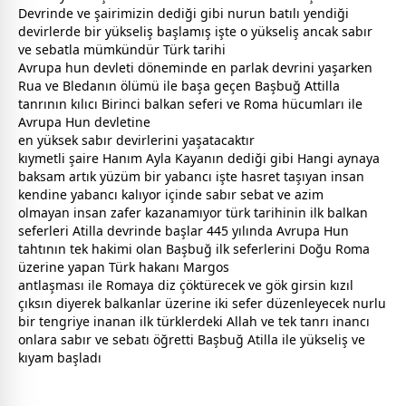
Devrinde ve şairimizin dediği gibi nurun batılı yendiği
devirlerde bir yükseliş başlamış işte o yükseliş ancak sabır
ve sebatla mümkündür Türk tarihi
Avrupa hun devleti döneminde en parlak devrini yaşarken
Rua ve Bledanın ölümü ile başa geçen Başbuğ Attilla
tanrının kılıcı Birinci balkan seferi ve Roma hücumları ile
Avrupa Hun devletine
en yüksek sabır devirlerini yaşatacaktır
kıymetli şaire Hanım Ayla Kayanın dediği gibi Hangi aynaya
baksam artık yüzüm bir yabancı işte
hasret
taşıyan insan
kendine yabancı kalıyor içinde sabır sebat ve azim
olmayan insan zafer kazanamıyor türk tarihinin ilk balkan
seferleri Atilla devrinde başlar 445 yılında Avrupa Hun
tahtının tek hakimi olan Başbuğ ilk seferlerini Doğu Roma
üzerine yapan Türk hakanı Margos
antlaşması ile Romaya diz çöktürecek ve gök girsin kızıl
çıksın diyerek balkanlar üzerine iki sefer düzenleyecek nurlu
bir tengriye inanan ilk türklerdeki
Allah
ve tek tanrı inancı
onlara sabır ve sebatı öğretti Başbuğ Atilla ile yükseliş ve
kıyam başladı