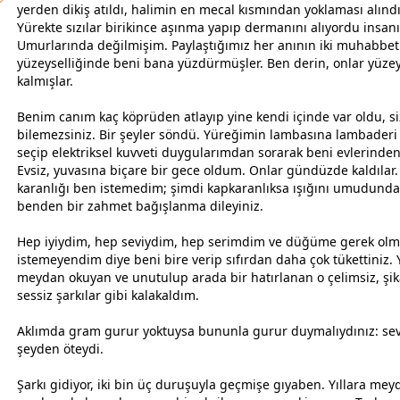
yerden dikiş atıldı, halimin en mecal kısmından yoklaması alındı
Yürekte sızılar birikince aşınma yapıp dermanını alıyordu insanı
Umurlarında değilmişim. Paylaştığımız her anının iki
muhabbet
yüzeyselliğinde beni bana yüzdürmüşler. Ben derin, onlar yüze
kalmışlar.
Benim canım kaç köprüden atlayıp yine kendi içinde var oldu, si
bilemezsiniz. Bir şeyler söndü. Yüreğimin lambasına lambaderi 
seçip elektriksel kuvveti duygularımdan sorarak beni evlerinden 
Evsiz, yuvasına biçare bir
gece
oldum. Onlar gündüzde kaldılar.
karanlığı ben istemedim; şimdi kapkaranlıksa ışığını umudunda
benden bir zahmet bağışlanma dileyiniz.
Hep iyiydim, hep seviydim, hep serimdim ve düğüme gerek olm
istemeyendim diye beni bire verip sıfırdan daha çok tükettiniz. Y
meydan okuyan ve unutulup arada bir hatırlanan o çelimsiz, şik
sessiz şarkılar gibi kalakaldım.
Aklımda gram gurur yoktuysa bununla gurur duymalıydınız: se
şeyden öteydi.
Şarkı gidiyor, iki bin üç duruşuyla geçmişe gıyaben. Yıllara me