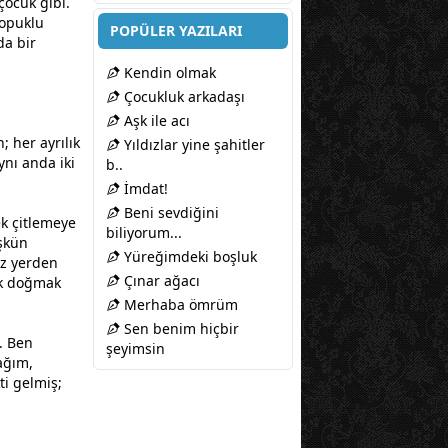
çocuk gibi.
topuklu
POPÜLER YAZILARI
da bir
Kendin olmak
Çocukluk arkadaşı
…
Aşk ile acı
; her ayrılık
Yıldızlar yine şahitler
ynı anda iki
b..
İmdat!
Beni sevdiğini
k çitlemeye
biliyorum...
şkün
Yüreğimdeki boşluk
ız yerden
Çınar ağacı
uk doğmak
Merhaba ömrüm
Sen benim hiçbir
z. Ben
şeyimsin
ağım,
i gelmiş;