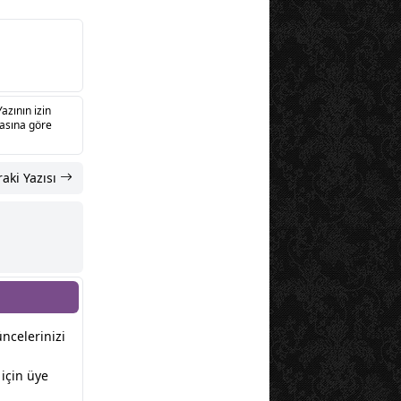
Yazının izin
sasına göre
aki Yazısı
üncelerinizi
için üye