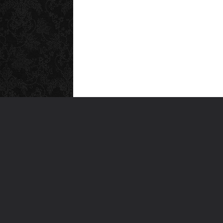
MEN
Anas
Türkiye'nin en büyük kültür sanat
Şiirl
platformu
Yazı
For