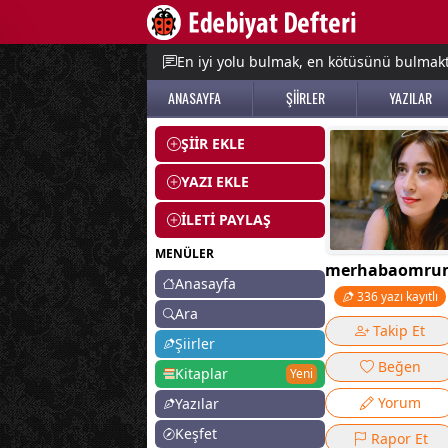
e menu
En iyi yolu bulmak, en kötüsünü bulmak
ANASAYFA
ŞİİRLER
YAZILAR
ŞİİR EKLE
YAZI EKLE
İLETİ PAYLAŞ
MENÜLER
merhabaomru
Anasayfa
336 yazı kayıtlı
Ara
Takip Et
Şiirler
Beğen
Kitaplar
Yeni
Yorum
Yazılar
Keşfet
Rapor Et