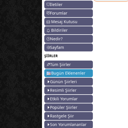
İletiler
Forumlar
Mesaj Kutusu
Bildiriler
Nedir?
Sayfam
ŞİİRLER
Tüm Şiirler
Bugün Eklenenler
Günün Şiirleri
Resimli Şiirler
Etkili Yorumlar
Popüler Şiirler
Rastgele Şiir
Son Yorumlananlar