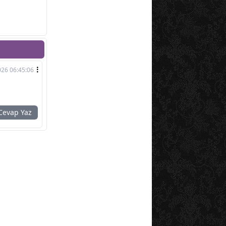
026 06:45:06
evap Yaz