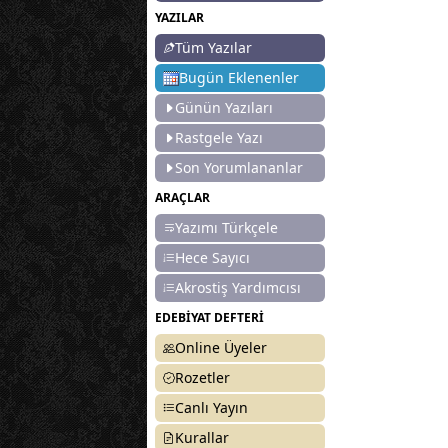
YAZILAR
Tüm Yazılar
Bugün Eklenenler
Günün Yazıları
Rastgele Yazı
Son Yorumlananlar
ARAÇLAR
Yazımı Türkçele
Hece Sayıcı
Akrostiş Yardımcısı
EDEBİYAT DEFTERİ
Online Üyeler
Rozetler
Canlı Yayın
Kurallar