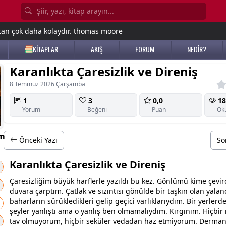
tan çok daha kolaydır. thomas moore
KİTAPLAR
AKIŞ
FORUM
NEDİR?
Karanlıkta Çaresizlik ve Direniş
8 Temmuz 2026 Çarşamba
1
3
0,0
18
Yorum
Beğeni
Puan
Ok
m
Önceki Yazı
So
Karanlıkta Çaresizlik ve Direniş
Çaresizliğim büyük harflerle yazıldı bu kez. Gönlümü kime çevi
duvara çarptım. Çatlak ve sızıntısı gönülde bir taşkın olan
yalan
baharların sürükledikleri gelip geçici varlıklarıydım. Bir yerlerde
şeyler yanlıştı ama o yanlış ben olmamalıydım. Kırgınım. Hiçbi
tav olmuyorum, hiçbir seküler vedadan haz etmiyorum. Derman