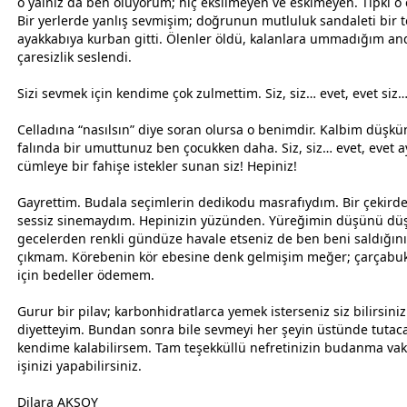
o yalnız da ben oluyorum; hiç eksilmeyen ve eskimeyen. Tıpkı o 
Bir yerlerde yanlış sevmişim; doğrunun mutluluk sandaleti bir 
ayakkabıya kurban gitti. Ölenler öldü, kalanlara ummadığım an
çaresizlik seslendi.
Sizi sevmek için kendime çok zulmettim. Siz, siz… evet, evet siz
Celladına “nasılsın” diye soran olursa o benimdir. Kalbim düşkün
falında bir umuttunuz ben çocukken daha. Siz, siz… evet, evet a
cümleye bir fahişe istekler sunan siz! Hepiniz!
Gayrettim. Budala seçimlerin dedikodu masrafıydım. Bir çekirde
sessiz sinemaydım. Hepinizin yüzünden. Yüreğimin düşünü dü
gece
lerden renkli gündüze havale etseniz de ben beni saldığın
çıkmam. Körebenin kör ebesine denk gelmişim meğer; çarçab
için bedeller ödemem.
Gurur bir pilav; karbonhidratlarca yemek isterseniz siz bilirsini
diyetteyim. Bundan sonra bile sevmeyi her şeyin üstünde tutac
kendime kalabilirsem. Tam teşekküllü nefretinizin budanma vakt
işinizi yapabilirsiniz.
Dilara AKSOY