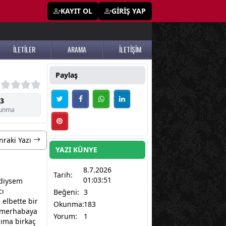
KAYIT OL
GİRİŞ YAP
İLETİLER
ARAMA
İLETİŞİM
Paylaş
3
unma
nraki Yazı
YAZI KÜNYE
8.7.2026
Tarih:
01:03:51
rdiysem
cı
Beğeni:
3
 elbette bir
Okunma:
183
r merhabaya
Yorum:
1
ıma birkaç