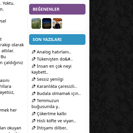
. Yoktu.
n.
BEĞENENLER
ysel
z
SON YAZILARI
rakip olarak
attılar.
Analog hatırlanı..
 Bu
Tükenişten do&#..
n çaldığınız
İnsan en çok neyi
kaybett..
Sessiz yenilgi
asını
ıllara
Karanlıkta çaresizli..
ayetsiz,
Budala olmamak için..
Temmuzun
buğusunda y..
vmek her
Çökertme kalbi
Hisli köfte ve viyan..
ydan okuyan
İhtişamı dilber..