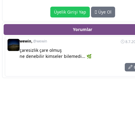
Üyelik Girişi Yap
Üye Ol
Yorumlar
wewin,
@wewin
8.7.2
çaresizlik çare olmuş
ne denebilir kimseler bilemedi... 🌿
C