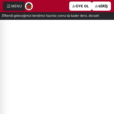
MENÜ
ÜYE OL
GİRİŞ
e menu
Kendi geleceğimizi kendimiz hazırlar, sonra da kader deriz. disraeli