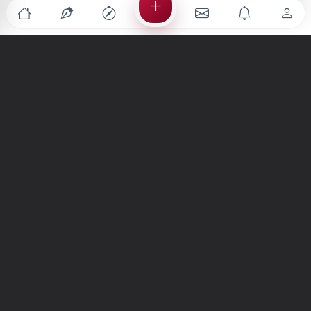
Türkiye'nin en büyük kültür sanat platformu
MENÜLER
Anasayfa
Keşfet
Şiirler
Hikayeler
Yazılar
İletiler
Forum
Nedir?
Ara
SİTE