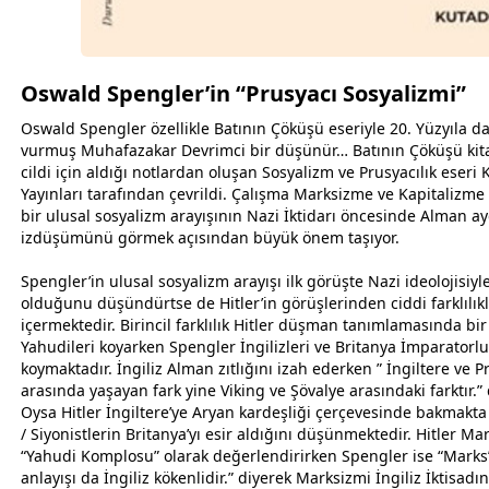
Oswald Spengler’in “Prusyacı Sosyalizmi”
Oswald Spengler özellikle Batının Çöküşü eseriyle 20. Yüzyıla 
vurmuş Muhafazakar Devrimci bir düşünür… Batının Çöküşü kita
cildi için aldığı notlardan oluşan Sosyalizm ve Prusyacılık eseri
Yayınları tarafından çevrildi. Çalışma Marksizme ve Kapitalizme 
bir ulusal sosyalizm arayışının Nazi İktidarı öncesinde Alman ay
izdüşümünü görmek açısından büyük önem taşıyor.
Spengler’in ulusal sosyalizm arayışı ilk görüşte Nazi ideolojisiyl
olduğunu düşündürtse de Hitler’in görüşlerinden ciddi farklılık
içermektedir. Birincil farklılık Hitler düşman tanımlamasında b
Yahudileri koyarken Spengler İngilizleri ve Britanya İmparator
koymaktadır. İngiliz Alman zıtlığını izah ederken ” İngiltere ve P
arasında yaşayan fark yine Viking ve Şövalye arasındaki farktır.”
Oysa Hitler İngiltere’ye Aryan kardeşliği çerçevesinde bakmakta
/ Siyonistlerin Britanya’yı esir aldığını düşünmektedir. Hitler Mar
“Yahudi Komplosu” olarak değerlendirirken Spengler ise “Marks’
anlayışı da İngiliz kökenlidir.” diyerek Marksizmi İngiliz İktisadın