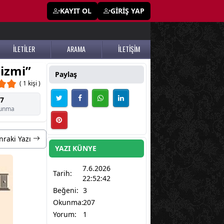
KAYIT OL
GİRİŞ YAP
İLETİLER
ARAMA
İLETİŞİM
lizmi”
Paylaş
( 1 kişi )
7
unma
nraki Yazı
YAZI KÜNYE
7.6.2026
Tarih:
22:52:42
Beğeni:
3
Okunma:
207
Yorum:
1