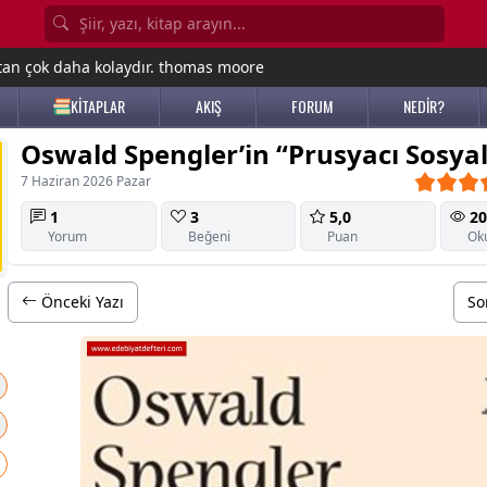
tan çok daha kolaydır. thomas moore
KİTAPLAR
AKIŞ
FORUM
NEDİR?
Oswald Spengler’in “Prusyacı Sosya
7 Haziran 2026 Pazar
1
3
5,0
20
Yorum
Beğeni
Puan
Ok
Önceki Yazı
So