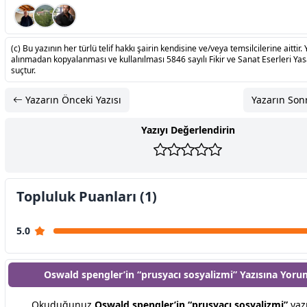
(c) Bu yazının her türlü telif hakkı şairin kendisine ve/veya temsilcilerine aittir. 
alınmadan kopyalanması ve kullanılması 5846 sayılı Fikir ve Sanat Eserleri Ya
suçtur.
Yazarın Önceki Yazısı
Yazarın Sonr
Yazıyı Değerlendirin
Topluluk Puanları (1)
5.0
Oswald spengler’in “prusyacı sosyalizmi” Yazısına
Yoru
Okuduğunuz
Oswald spengler’in “prusyacı sosyalizmi”
yazı 