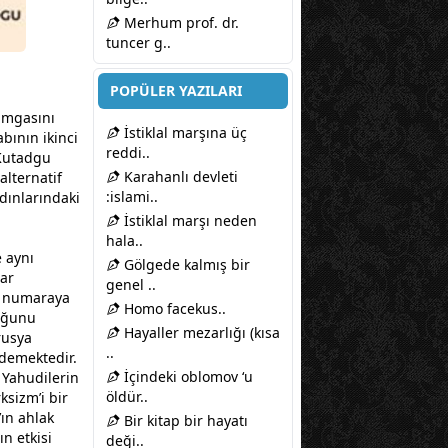
Merhum prof. dr.
tuncer g..
POPÜLER YAZILARI
damgasını
İstiklal marşına üç
bının ikinci
reddi..
 Kutadgu
Karahanlı devleti
alternatif
:islami..
dınlarındaki
İstiklal marşı neden
hala..
e aynı
Gölgede kalmış bir
lar
genel ..
ir numaraya
Homo facekus..
luğunu
Hayaller mezarlığı (kısa
rusya
..
 demektedir.
İçindeki oblomov ‘u
 Yahudilerin
öldür..
ksizm’i bir
ın ahlak
Bir kitap bir hayatı
ın etkisi
deği..