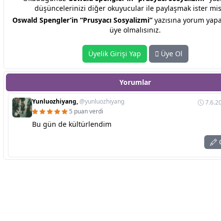
düşüncelerinizi diğer okuyucular ile paylaşmak ister mis
Oswald Spengler’in “Prusyacı Sosyalizmi”
yazısına yorum yapa
üye olmalısınız.
Üyelik Girişi Yap
Üye Ol
Yorumlar
Yunluozhiyang,
@yunluozhiyang
7.6.2
5 puan verdi
Bu gün de kültürlendim
C