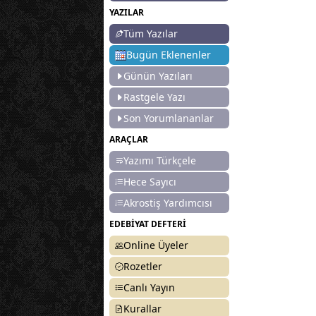
YAZILAR
Tüm Yazılar
Bugün Eklenenler
Günün Yazıları
Rastgele Yazı
Son Yorumlananlar
ARAÇLAR
Yazımı Türkçele
Hece Sayıcı
Akrostiş Yardımcısı
EDEBİYAT DEFTERİ
Online Üyeler
Rozetler
Canlı Yayın
Kurallar