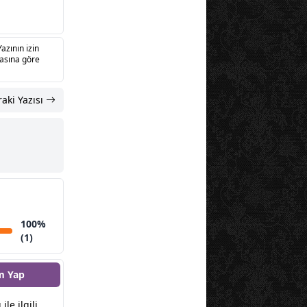
Yazının izin
sasına göre
aki Yazısı
100%
(1)
m Yap
ile ilgili