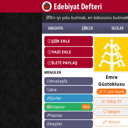
e menu
En iyi yolu bulmak, en kötüsünü bulmak
ANASAYFA
ŞİİRLER
YAZILAR
ŞİİR EKLE
YAZI EKLE
İLETİ PAYLAŞ
MENÜLER
Emre
Anasayfa
Güztoklusu
Ara
71 yazı kayıtlı
Şiirler
Takip Et
Kitaplar
Yeni
Beğen
Yazılar
Yorum
Keşfet