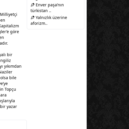
Enver paşa’nın
türkistan ..
illiyetçi
Yalnızlık üzerine
den
aforizm..
Kapitalizm
gler’e göre
yen
adır.
alı bir
ngiliz
’yı yıkımdan
Naziler
olsa bile
e’ye
in Topçu
lara
şlarıyla
bir yazar