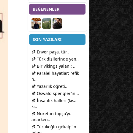
BEĞENENLER
SON YAZILARI
Enver paşa, tür..
Türk dizilerinde yen..
Bir vikings yalanı: ..
Paralel hayatlar: refik
h..
Yazarlık öğreti..
Oswald spengler’in ..
İnsanlık halleri (kısa
kı..
Nurettin topçu’yu
anarken..
Türükoğlu gökalp'in
bilge..