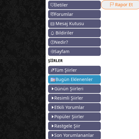
Rapor Et
İletiler
Forumlar
Mesaj Kutusu
Bildiriler
Nedir?
Sayfam
ŞİİRLER
Tüm Şiirler
Bugün Eklenenler
Günün Şiirleri
Resimli Şiirler
Etkili Yorumlar
Popüler Şiirler
Rastgele Şiir
Son Yorumlananlar