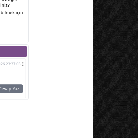
iniz?
bilmek için
026 23:37:03
evap Yaz