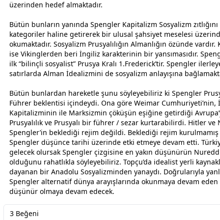
üzerinden hedef almaktadır.
Bütün bunların yanında Spengler Kapitalizm Sosyalizm zıtlığını M
kategoriler haline getirerek bir ulusal şahsiyet meselesi üzerin
okumaktadır. Sosyalizm Prusyalılığın Almanlığın özünde vardır. 
ise Vikinglerden beri İngiliz karakterinin bir yansımasıdır. Spen
ilk “bilinçli sosyalist” Prusya Kralı 1.Frederick’tir. Spengler ilerle
satırlarda Alman İdealizmini de sosyalizm anlayışına bağlamakt
Bütün bunlardan hareketle şunu söyleyebiliriz ki Spengler Prusy
Führer beklentisi içindeydi. Ona göre Weimar Cumhuriyeti’nin, İ
Kapitalizminin ile Marksizmin çöküşün eşiğine getirdiği Avrupa
Prusyalılık ve Prusyalı bir führer / sezar kurtarabilirdi. Hitler ve 
Spengler’in beklediği rejim değildi. Beklediği rejim kurulmamış 
Spengler düşünce tarihi üzerinde etki etmeye devam etti. Türkiy
gelecek olursak Spengler çizgisine en yakın düşünürün Nuredd
olduğunu rahatlıkla söyleyebiliriz. Topçu’da idealist yerli kaynak
dayanan bir Anadolu Sosyalizminden yanaydı. Doğrularıyla yanlı
Spengler alternatif dünya arayışlarında okunmaya devam eden 
düşünür olmaya devam edecek.
3 Beğeni