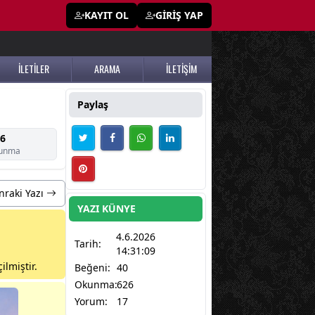
KAYIT OL
GİRİŞ YAP
İLETİLER
ARAMA
İLETİŞİM
Paylaş
6
unma
nraki Yazı
YAZI KÜNYE
4.6.2026
Tarih:
14:31:09
ilmiştir.
Beğeni:
40
Okunma:
626
Yorum:
17