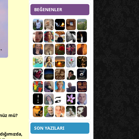
BEĞENENLER
ünüz mü?
SON YAZILARI
ndığımızda,