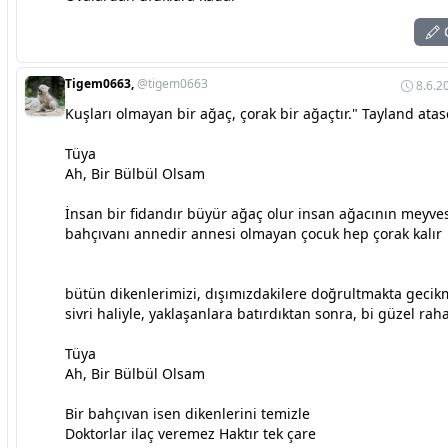
C
Tigem0663,
@tigem0663
8.6.2
Kuşları olmayan bir ağaç, çorak bir ağaçtır." Tayland ata
Tüya
Ah, Bir Bülbül Olsam
İnsan bir fidandır büyür ağaç olur insan ağacının meyve
bahçıvanı annedir annesi olmayan çocuk hep çorak kalır
bütün dikenlerimizi, dışımızdakilere doğrultmakta gecik
sivri haliyle, yaklaşanlara batırdıktan sonra, bi güzel raha
Tüya
Ah, Bir Bülbül Olsam
Bir bahçıvan isen dikenlerini temizle
Doktorlar ilaç veremez Haktır tek çare