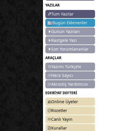
YAZILAR
Tüm Yazılar
Bugün Eklenenler
Günün Yazıları
Rastgele Yazı
Son Yorumlananlar
ARAÇLAR
Yazımı Türkçele
Hece Sayıcı
Akrostiş Yardımcısı
EDEBİYAT DEFTERİ
Online Üyeler
Rozetler
Canlı Yayın
Kurallar