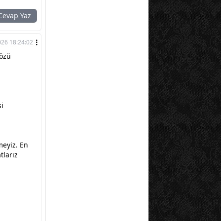
evap Yaz
026 18:24:02
sözü
si
meyiz. En
tlarız