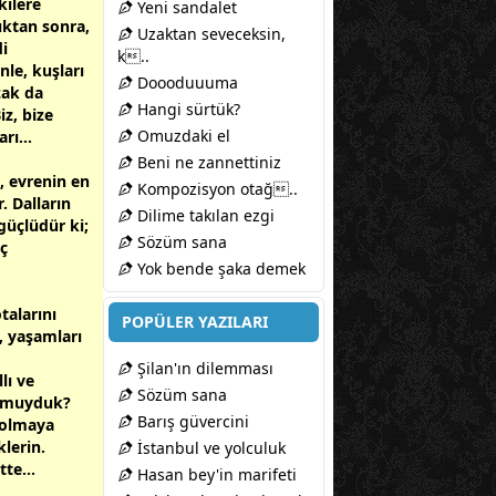
kilere
Yeni sandalet
ıktan sonra,
Uzaktan seveceksin,
i
k..
nle, kuşları
Doooduuuma
zak da
Hangi sürtük?
iz, bize
Omuzdaki el
rı...
Beni ne zannettiniz
e, evrenin en
Kompozisyon otağ..
. Dalların
Dilime takılan ezgi
güçlüdür ki;
Sözüm sana
iç
Yok bende şaka demek
talarını
POPÜLER YAZILARI
r, yaşamları
Şilan'ın dilemması
lı ve
Sözüm sana
r muyduk?
Barış güvercini
 olmaya
lerin.
İstanbul ve yolculuk
te...
Hasan bey'in marifeti