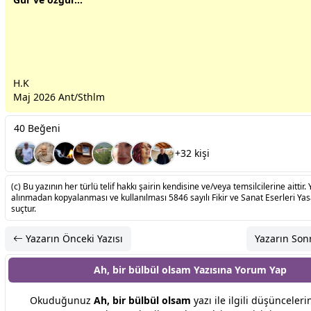
H.K
Maj 2026 Ant/Sthlm
40 Beğeni
+32 kişi
(c) Bu yazının her türlü telif hakkı şairin kendisine ve/veya temsilcilerine aittir. 
alınmadan kopyalanması ve kullanılması 5846 sayılı Fikir ve Sanat Eserleri Ya
suçtur.
Yazarın Önceki Yazısı
Yazarın Sonr
Ah, bir bülbül olsam Yazısına
Yorum Yap
Okuduğunuz
Ah, bir bülbül olsam
yazı ile ilgili düşünceleri