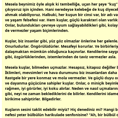
Mesela beynimiz öyle alışık ki tembelliğe, uçan her şeye “kuş”
çıkıyoruz işin içinden. Hani neredeyse kelebeğe de kuş diyece
ahmak olabiliyoruz. Halbuki, her kuşun bir cinsi var, bir adı va
ve yaşam felsefesi var. Hem kuşlar, güçlü karakteri olan varlıkl
Onlar, bulundukları çevreye uyum sağlayabildikleri gibi, kola
de vermezler yaşam biçimlerinden.
Kuşlar, biz insanlar gibi, yüz göz olmazlar önlerine her gelenle
Onurludurlar. Öngörülüdürler. Mesafeyi korurlar. Ve birbirleriy
dalaşmaktan mümkün olduğunca kaçınırlar. Kendilerine saygıl
gibi, özgürlüklerinden, istemlerinden de taviz vermezler asla.
Mesela kuşlar, bilmeden uçmazlar. Hesapsız, kitapsız değiller b
İklimleri, mevsimleri ve hava durumunu biz insanlardan daha iyi
Rastgele bir yere konmaz ve mola vermezler. Ve güçlü duyu o
ve dayanma güçücüne sahipler kuşlar. Onlar, o miniçik beyinl
rağmen, iyi görürler, iyi koku alırlar. Neden ve nasıl uçmalarını
gibi, neyi ne
zaman
beklediklerini de bilirler. Kendilerini ida
birikime sahiptirler. Bilgedirler.
Kuşların sesini taklit edebilir miyiz? Hiç denediniz mi? Hangi b
nefesi yeter bülbülün harikulade senfonisine? "Ah, bir bülbül 