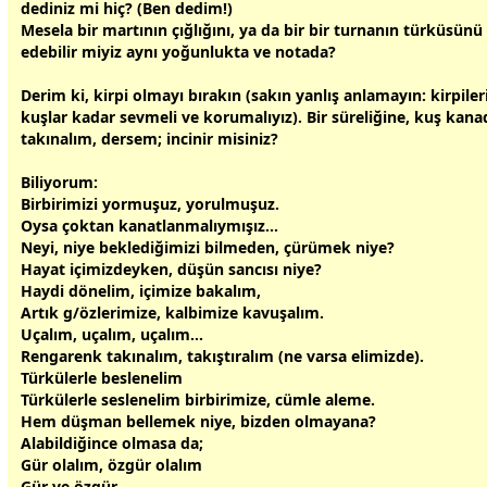
dediniz mi hiç? (Ben dedim!)
Mesela bir martının çığlığını, ya da bir bir turnanın türküsünü 
edebilir miyiz aynı yoğunlukta ve notada?
Derim ki, kirpi olmayı bırakın (sakın yanlış anlamayın: kirpiler
kuşlar kadar sevmeli ve korumalıyız). Bir süreliğine, kuş kana
takınalım, dersem; incinir misiniz?
Biliyorum:
Birbirimizi yormuşuz, yorulmuşuz.
Oysa çoktan kanatlanmalıymışız...
Neyi, niye beklediğimizi bilmeden, çürümek niye?
Hayat içimizdeyken, düşün sancısı niye?
Haydi dönelim, içimize bakalım,
Artık g/özlerimize, kalbimize kavuşalım.
Uçalım, uçalım, uçalım...
Rengarenk takınalım, takıştıralım (ne varsa elimizde).
Türkülerle beslenelim
Türkülerle seslenelim birbirimize, cümle aleme.
Hem düşman bellemek niye, bizden olmayana?
Alabildiğince olmasa da;
Gür olalım, özgür olalım
Gür ve özgür...