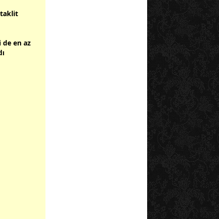
taklit
i de en az
dı