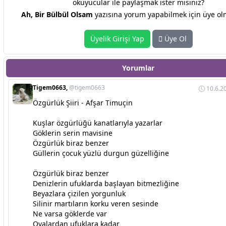
okuyucular ile paylaşmak ister misiniz?
Ah, Bir Bülbül Olsam
yazısına yorum yapabilmek için üye olm
Üyelik Girişi Yap
Üye Ol
Yorumlar
Tigem0663,
@tigem0663
10.6.2
Özgürlük Şiiri - Afşar Timuçin
Kuşlar özgürlüğü kanatlarıyla yazarlar
Göklerin serin mavisine
Özgürlük biraz benzer
Güllerin çocuk yüzlü durgun güzelliğine
Özgürlük biraz benzer
Denizlerin ufuklarda başlayan bitmezliğine
Beyazlara çizilen yorgunluk
Silinir martıların korku veren sesinde
Ne varsa göklerde var
Ovalardan ufuklara kadar