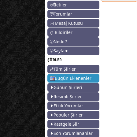
İletiler
Forumlar
Mesaj Kutusu
Bildiriler
Nedir?
Sayfam
ŞİİRLER
Tüm Şiirler
Bugün Eklenenler
Günün Şiirleri
Resimli Şiirler
Etkili Yorumlar
Popüler Şiirler
Rastgele Şiir
Son Yorumlananlar