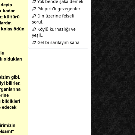
Yok bende şaka demek
 deyip
Pılı pırtı'lı gezegenler
k kadar
Din üzerine felsefi
r; kültürü
sorul..
ardır.
y kolay ödün
Köylü kurnazlığı ve
yeşil..
Gel bi sarılayım sana
.
le
ı oldukları
izim gibi.
 bilirler.
rganlarına
erine
 bildikleri
me edecek
irimizin
olsam!"