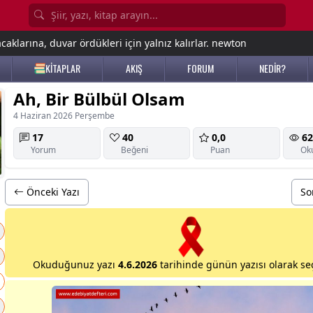
aklarına, duvar ördükleri için yalnız kalırlar. newton
KİTAPLAR
AKIŞ
FORUM
NEDİR?
Ah, Bir Bülbül Olsam
4 Haziran 2026 Perşembe
17
40
0,0
62
Yorum
Beğeni
Puan
Ok
Önceki Yazı
So
Okuduğunuz yazı
4.6.2026
tarihinde günün yazısı olarak seç