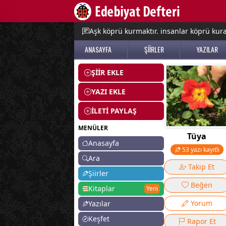
e menu
Aşk köprü kurmaktır. insanlar köprü kurac
ANASAYFA
ŞİİRLER
YAZILAR
ŞİİR EKLE
YAZI EKLE
İLETİ PAYLAŞ
MENÜLER
Tüya
Anasayfa
53 yazı kayıtlı
Ara
Takip Et
Şiirler
Beğen
Kitaplar
Yeni
Yorum
Yazılar
Keşfet
Rapor Et