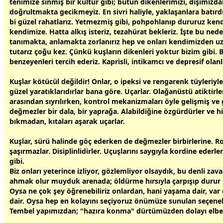
tenimize sinmiş bir kültür gibi; bütün dikenlerimizi, dışımızda
doğrultmakta gecikmeyiz. En sivri haliyle, yaklaşanlara batırd
bi güzel rahatlarız. Yetmezmiş gibi, pohpohlanıp dururuz kend
kendimize. Hatta alkış isteriz, tezahürat bekleriz. İşte bu nede
tanımakta, anlamakta zorlanırız hep ve onları kendimizden u
tutarız çoğu kez. Çünkü kuşların dikenleri yoktur bizim gibi. B
benzeyenleri tercih ederiz. Kaprisli, intikamcı ve depresif olanla
Kuşlar kötücül değildir! Onlar, o ipeksi ve rengarenk tüyleriyl
güzel yaratıklarıdırlar bana göre. Uçarlar. Olağanüstü atiktirler
arasından sıyrılırken, kontrol mekanizmaları öyle gelişmiş ve 
değmezler bir dala, bir yaprağa. Alabildiğine özgürdürler ve h
bıkmadan, kıtaları aşarak uçarlar.
Kuşlar, sürü halinde göç ederken de değmezler birbirlerine. Ro
şaşırmazlar. Disiplinlidirler. Uçuşlarını saygıyla kordine ederle
gibi.
Biz onları yeterince izliyor, gözlemliyor olsaydık, bu denli zaval
ahmak olur muyduk arenada; öldürme hırsıyla çarpışıp duru
Oysa ne çok şey öğrenebiliriz onlardan, hani yaşama dair, var
dair. Oysa hep en kolayını seçiyoruz önümüze sunulan seçenek
Tembel yapımızdan; "hazıra konma" dürtümüzden dolayı elbet