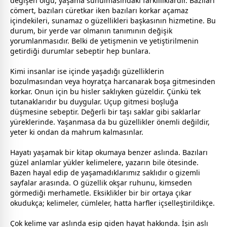
değişen olgu, yaşama sunulmasındaki farklılıklardır. Bazıları
cömert, bazıları cüretkar iken bazıları korkar açamaz
içindekileri, sunamaz o güzellikleri başkasının hizmetine. Bu
durum, bir yerde var olmanın tanımının değişik
yorumlanmasıdır. Belki de yetişmenin ve yetiştirilmenin
getirdiği durumlar sebeptir hep bunlara.
Kimi insanlar ise içinde yaşadığı güzelliklerin
bozulmasından veya hoyratça harcanarak boşa gitmesinden
korkar. Onun için bu hisler saklıyken güzeldir. Çünkü tek
tutanaklarıdır bu duygular. Uçup gitmesi boşluğa
düşmesine sebeptir. Değerli bir taşı saklar gibi saklarlar
yüreklerinde. Yaşanmasa da bu güzellikler önemli değildir,
yeter ki ondan da mahrum kalmasınlar.
Hayatı yaşamak bir kitap okumaya benzer aslında. Bazıları
güzel anlamlar yükler kelimelere, yazarın bile ötesinde.
Bazen hayal edip de yaşamadıklarımız saklıdır o gizemli
sayfalar arasında. O güzellik okşar ruhunu, kimseden
görmediği merhametle. Eksiklikler bir bir ortaya çıkar
okudukça; kelimeler, cümleler, hatta harfler içselleştirildikçe.
Çok kelime var aslında esip giden hayat hakkında. İşin aslı