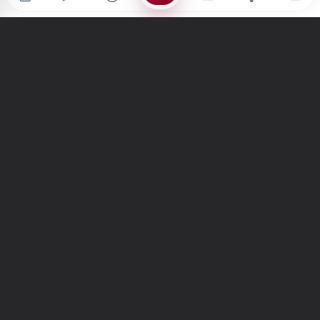
Türkiye'nin en büyük kültür sanat platformu
MENÜLER
Anasayfa
Keşfet
Şiirler
Hikayeler
Yazılar
İletiler
Forum
Nedir?
Ara
SİTE
Hakkımızda
İletişim