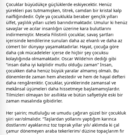
Çocuklar büyüdükçe güçlüklerde eskiyecektir. Henüz
yürekleri pas tutmamışken, titrek, camdan bir kristal kalp
naifliğindedir. Öyle ya çocuklukla beraber gençlik yılları
ülfet, yaşlılık yılları uzleti barındırmaktadır. Umulur ki henüz
savaşlar ve acılar insanlığın üzerine kara
bulut
larını
indirmemiştir. Mesela Filistinli çocuklar, savaş şartları
içerisinde kendilerine sunulan daha az elvanlı ve daha az
cömert bir dünyayı yaşamaktadırlar. Hayat, çocuğa göre
daha çok mücadeleler içerse de hiçbir şey çocuksu
kolaylığında olmamaktadır. Oscar Wilde’nin dediği gibi
“insan daha iyi kalplidir mutlu olduğu
zaman
” İnsan,
çocukken daha henüz büyük yaralar almamış olmalı. Bu
dönemlerde
zaman
hem ahestedir ve hem de hayal defteri
daha rengârenktir. Çocuklar, yüreklerinde
zaman
sal ve
mekânsal üşümeleri daha hissetmeye başlamamışlardır.
Tilmizleri olmayan bir asıllıkta ve bütün safiyetiyle eski bir
zaman
masalında gibidirler.
Her şairin; mutluluğu ve umudu çağıran güzel bir çocukluk
şiiri var/olmalıdır. “Taşlardan yollarını yaptığım karınca
dost
larım/ ayaklarınız toz toprak yıllar yılı/ aklımda ki çal
çamur dönemeyen araba tekerlerim/ düzine topaçlarım fır