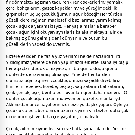
fır dönmekte/ ağzımın tadı, renk renk şekerlerim/ yamalıklı
çerçi bohçalarım, gazoz kapaklarım/ ve yüreğimdeki ilk
çırpınışlar/ uç uç çocukluğumun uğur böceği” Her türden
güzelliklere rağmen maalesef ki bazılarımız yarım kalmış
çocukluğu da yaşamaktayız. Her yaş almalarla beraber
çocukluğun içini okuyan aynalarla kalakalmaktayız. Bir de
bakmışız günü gelmiş denî dünyanın ve bütün bu
güzelliklerin vadesi doluvermiş.
Bizlere eskiden ne fazla yüz verilirdi ne de nazlandırılırdı.
Yıkıldığımız yerlere de han yapılmazdı elbette. Daha iyi pişip
her ağaçtan düdük olmayacağını bu gün olduğu gibi o
günlerde de kavramış olmalıyız. Yine de her türden
olumsuzluğa rağmen çocukluğumuzu yaşadık diyebiliriz.
Elim elim epenek, körebe, beştaş, yağ satarım bal satarım,
çelik çomak, âşık, beriha beri oyunları gibi daha niceleri... O
günler çocukluğumuzun muayyen en güzel
zaman
larıydı.
Aklımızdan önce hayallerimizdi bize yoldaşlık yapan. Öyle ya
çocuklukla beraber ömrümüzün ilk yirmi yılı bizleri daha çok
gönendirmişti ve daha çok yaşatmış olmalıydı.
Çocuk, ailenin kıymetlisi, sırrı ve hatta şımartılanıdır. Yerine
göre çocukluk enerjileri kontrolde tutulsa da