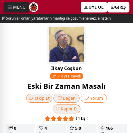
MENÜ
ÜYE OL
GİRİŞ
e menu
Sorunlar onları yaratanların mantığı ile çözümlenemez. einstein
İlkay Coşkun
514 yazı kayıtlı
Eski Bir Zaman Masalı
Takip Et
Beğen
Yorum
Rapor Et
( 1 kişi )
0
4
5,0
166