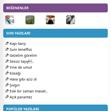
BEĞENENLER
SON YAZILARI
Kapı karşı
Suni teneffüs
Gezelim görelim
Sessiz taşıy..
Yine de umut
Köseği
Hava gibi aziz ol
Şıvgın
Eski bir zaman masalı..
Açık parantez
POPÜLER YAZILARI