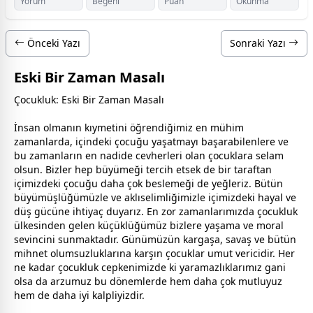
Yorum
Beğeni
Puan
Okunma
Önceki Yazı
Sonraki Yazı
Eski Bir Zaman Masalı
Çocukluk: Eski Bir Zaman Masalı
İnsan olmanın kıymetini öğrendiğimiz en mühim
zaman
larda, içindeki çocuğu yaşatmayı başarabilenlere ve
bu
zaman
ların en nadide cevherleri olan çocuklara selam
olsun. Bizler hep büyümeği tercih etsek de bir taraftan
içimizdeki çocuğu daha çok beslemeği de yeğleriz. Bütün
büyümüşlüğümüzle ve aklıselimliğimizle içimizdeki hayal ve
düş gücüne ihtiyaç duyarız. En zor
zaman
larımızda çocukluk
ülkesinden gelen küçüklüğümüz bizlere yaşama ve
mor
al
sevincini sunmaktadır. Günümüzün kargaşa, savaş ve bütün
mihnet olumsuzluklarına karşın çocuklar umut vericidir. Her
ne kadar çocukluk cepkenimizde ki yaramazlıklarımız gani
olsa da arzumuz bu dönemlerde hem daha çok mutluyuz
hem de daha iyi kalpliyizdir.