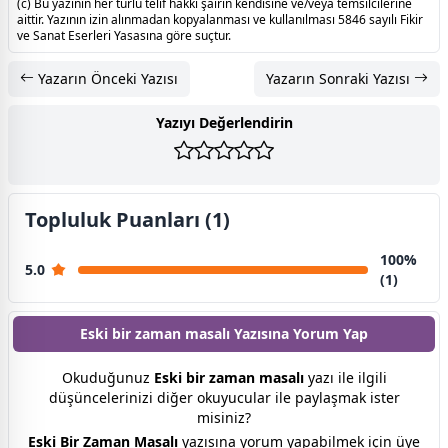
(c) Bu yazının her türlü telif hakkı şairin kendisine ve/veya temsilcilerine
aittir. Yazının izin alınmadan kopyalanması ve kullanılması 5846 sayılı Fikir
ve Sanat Eserleri Yasasına göre suçtur.
Yazarın Önceki Yazısı
Yazarın Sonraki Yazısı
Yazıyı Değerlendirin
Topluluk Puanları (1)
100%
5.0
(1)
Eski bir zaman masalı Yazısına
Yorum Yap
Okuduğunuz
Eski bir zaman masalı
yazı ile ilgili
düşüncelerinizi diğer okuyucular ile paylaşmak ister
misiniz?
Eski Bir Zaman Masalı
yazısına yorum yapabilmek için üye