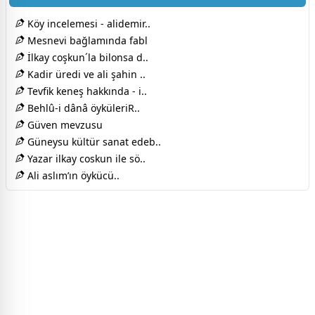
Köy incelemesi - alidemir..
Mesnevi bağlamında fabl
İlkay coşkun´la bilonsa d..
Kadir üredi ve ali şahin ..
Tevfik keneş hakkında - i..
Behlû-i dânâ öyküleriR..
Güven mevzusu
Güneysu kültür sanat edeb..
Yazar ilkay coskun ile sö..
Ali aslım’ın öykücü..