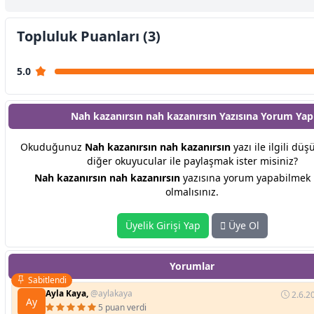
Topluluk Puanları (3)
5.0
Nah kazanırsın nah kazanırsın Yazısına
Yorum Yap
Okuduğunuz
Nah kazanırsın nah kazanırsın
yazı ile ilgili düş
diğer okuyucular ile paylaşmak ister misiniz?
Nah kazanırsın nah kazanırsın
yazısına yorum yapabilmek 
olmalısınız.
Üyelik Girişi Yap
Üye Ol
Yorumlar
Sabitlendi
Ayla Kaya,
@aylakaya
2.6.2
Ay
5 puan verdi