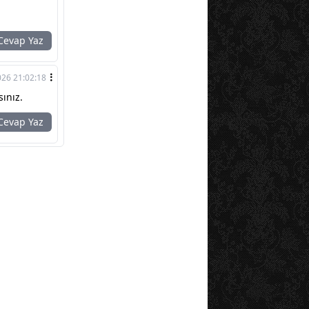
evap Yaz
026 21:02:18
ınız.
evap Yaz