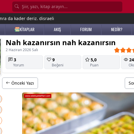
nra da kader deriz. disraeli
KİTAPLAR
AKIŞ
FORUM
NEDİR?
Nah kazanırsın nah kazanırsın
2 Haziran 2026 Salı
3
9
5,0
24
Yorum
Beğeni
Puan
Ok
Önceki Yazı
So