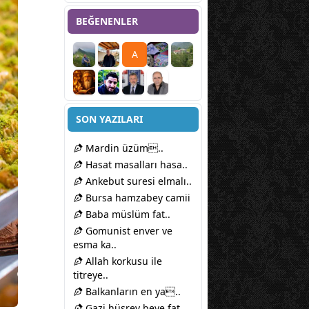
BEĞENENLER
A
SON YAZILARI
Mardin üzüm..
Hasat masalları hasa..
Ankebut suresi elmalı..
Bursa hamzabey camii
Baba müslüm fat..
Gomunist enver ve
esma ka..
Allah korkusu ile
titreye..
Balkanların en ya..
Gazi hüsrev beye fat..