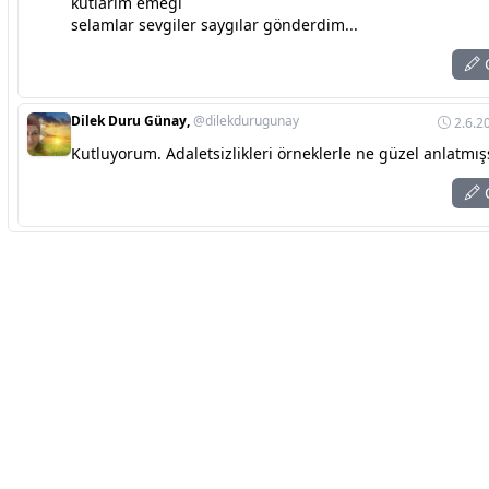
kutlarım emeği
selamlar sevgiler saygılar gönderdim...
C
Dilek Duru Günay,
@dilekdurugunay
2.6.2
Kutluyorum. Adaletsizlikleri örneklerle ne güzel anlatmışs
C