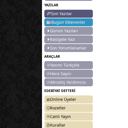
YAZILAR
Tüm Yazılar
Bugün Eklenenler
Günün Yazıları
Rastgele Yazı
Son Yorumlananlar
ARAÇLAR
Yazımı Türkçele
Hece Sayıcı
Akrostiş Yardımcısı
EDEBİYAT DEFTERİ
Online Üyeler
Rozetler
Canlı Yayın
Kurallar