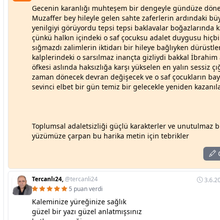
Gecenin karanlığı muhteşem bir dengeyle gündüze dön
Muzaffer bey hileyle gelen sahte zaferlerin ardındaki bü
yenilgiyi görüyordu tepsi tepsi baklavalar boğazlarında k
çünkü halkın içindeki o saf çocuksu adalet duygusu hiçb
sığmazdı zalimlerin iktidarı bir hileye bağlıyken dürüstl
kalplerindeki o sarsılmaz inançta gizliydi bakkal İbrahi
öfkesi aslında haksızlığa karşı yükselen en yalın sessiz çığ
zaman dönecek devran değişecek ve o saf çocukların ba
sevinci elbet bir gün temiz bir gelecekle yeniden kazanıl
Toplumsal adaletsizliği güçlü karakterler ve unutulmaz b
yüzümüze çarpan bu harika metin için tebrikler
C
Tercanlı24,
@tercanli24
3.6.2
5 puan verdi
Kaleminize yüreğinize sağlık
güzel bir yazı güzel anlatmışsınız