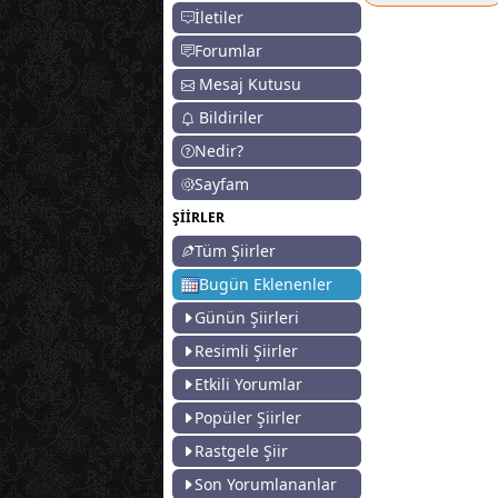
İletiler
Forumlar
Mesaj Kutusu
Bildiriler
Nedir?
Sayfam
ŞİİRLER
Tüm Şiirler
Bugün Eklenenler
Günün Şiirleri
Resimli Şiirler
Etkili Yorumlar
Popüler Şiirler
Rastgele Şiir
Son Yorumlananlar