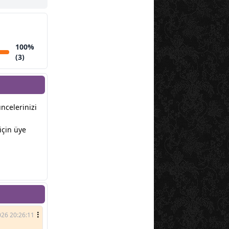
100%
(3)
üncelerinizi
için üye
026 20:26:11