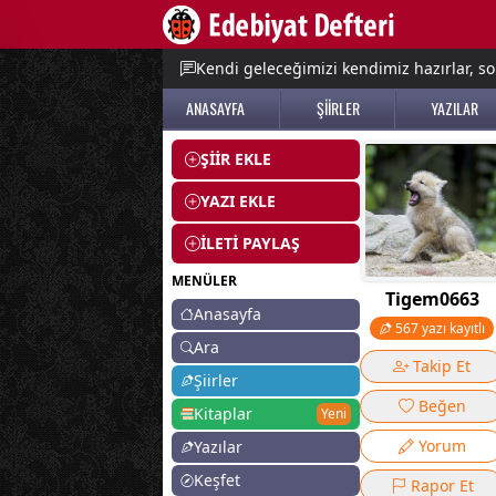
e menu
Kendi geleceğimizi kendimiz hazırlar, so
ANASAYFA
ŞİİRLER
YAZILAR
ŞİİR EKLE
YAZI EKLE
İLETİ PAYLAŞ
MENÜLER
Tigem0663
Anasayfa
567 yazı kayıtlı
Ara
Takip Et
Şiirler
Beğen
Kitaplar
Yeni
Yorum
Yazılar
Keşfet
Rapor Et