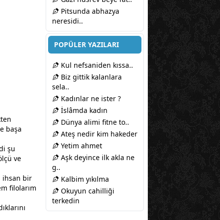
Pitsunda abhazya
neresidi..
POPÜLER YAZILARI
Kul nefsaniden kıssa..
Biz gittik kalanlara
sela..
Kadınlar ne ister ?
İslâmda kadın
kten
Dünya alimi fitne to..
le başa
Ateş nedir kim hakeder
Yetim ahmet
di şu
Aşk deyince ilk akla ne
lçü ve
g..
 ihsan bir
Kalbim yıkılma
em filolarım
Okuyun cahilliği
terkedin
ıklarını