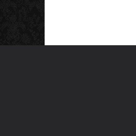
MEN
Anas
Türkiye'nin en büyük kültür sanat
Şiirl
platformu
Yazı
For
Ara