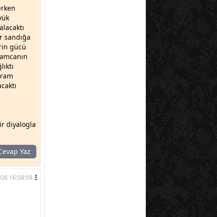
erken
yük
alacaktı
ir sandığa
erin gücü
m amcanın
lıktı
yram
acaktı
ir diyalogla
evap Yaz
026 16:58:09