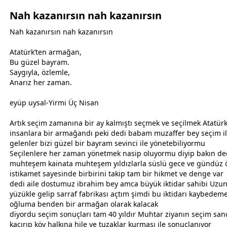
Nah kazanırsın nah kazanırsın
Nah kazanırsın nah kazanırsın
Atatürk’ten armağan,
Bu güzel
bayram
.
Saygıyla, özlemle,
Anarız her
zaman
.
eyüp uysal-Yirmi Üç Nisan
Artık seçim
zaman
ına bir ay kalmıştı seçmek ve seçilmek Atatür
insanlara bir armağandı peki dedi
baba
m muzaffer bey seçim i
gelenler bizi güzel bir
bayram
sevinci ile yönetebiliyormu
Seçilenlere her
zaman
yönetmek nasip oluyormu diyip bakın de
muhteşem kainata muhteşem yıldızlarla süslü
gece
ve gündüz ö
istikamet sayesinde birbirini takip tam bir hikmet ve denge var
dedi aile
dost
umuz ibrahim bey amca büyük iktidar sahibi Uzun
yüzükle gelip sarraf fabrikası açtım şimdi bu iktidarı kaybedem
oğluma benden bir armağan olarak kalacak
diyordu seçim sonuçları tam 40 yıldır Muhtar ziyanın seçim sand
kaçırıp köy halkına hile ve tuzaklar kurması ile sonuçlanıyor