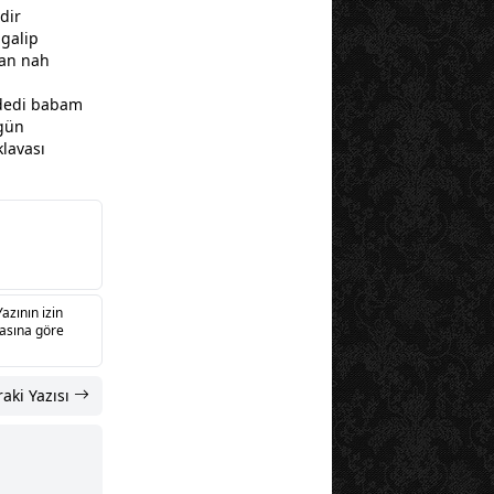
dir
 galip
san nah
 dedi
baba
m
 gün
klavası
Yazının izin
sasına göre
aki Yazısı