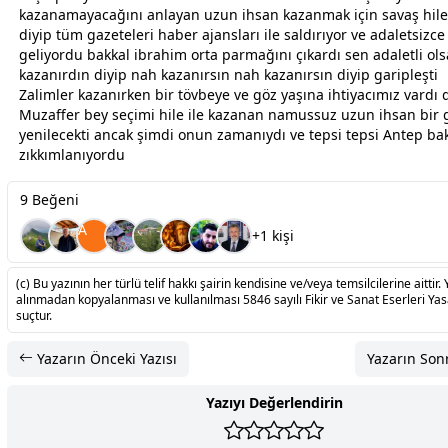
kazanamayacağını anlayan uzun ihsan kazanmak için savaş hile
diyip tüm gazeteleri haber ajansları ile saldırıyor ve adaletsizce
geliyordu bakkal ibrahim orta parmağını çıkardı sen adaletli ol
kazanırdın diyip nah kazanırsın nah kazanırsın diyip garipleşti
Zalimler kazanırken bir tövbeye ve göz yaşına ihtiyacımız vardı
Muzaffer bey seçimi hile ile kazanan namussuz uzun ihsan bir
yenilecekti ancak şimdi onun
zaman
ıydı ve tepsi tepsi Antep ba
zıkkımlanıyordu
9 Beğeni
A
+1 kişi
(c) Bu yazının her türlü telif hakkı şairin kendisine ve/veya temsilcilerine aittir. 
alınmadan kopyalanması ve kullanılması 5846 sayılı Fikir ve Sanat Eserleri Ya
suçtur.
Yazarın Önceki Yazısı
Yazarın Sonr
Yazıyı Değerlendirin