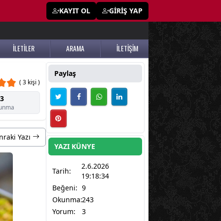
KAYIT OL
GİRİŞ YAP
İLETİLER
ARAMA
İLETİŞİM
Paylaş
( 3 kişi )
3
unma
nraki Yazı
YAZI KÜNYE
2.6.2026
Tarih:
19:18:34
Beğeni:
9
Okunma:
243
Yorum:
3