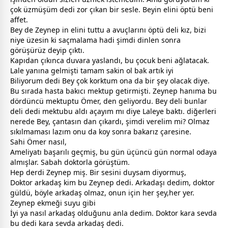
çok üzmüşüm dedi zor çıkan bir sesle. Beyin elini öptü beni
affet.
Bey de Zeynep in elini tuttu a avuçlarını öptü deli kız, bizi
niye üzesin ki saçmalama hadi şimdi dinlen sonra
görüşürüz deyip çıktı.
Kapıdan çıkınca duvara yaslandı, bu çocuk beni ağlatacak.
Lale yanına gelmişti tamam sakin ol bak artık iyi
Biliyorum dedi Bey çok korktum ona da bir şey olacak diye.
Bu sırada hasta bakıcı mektup getirmişti. Zeynep hanıma bu
dördüncü mektuptu Ömer, den geliyordu. Bey deli bunlar
deli dedi mektubu aldı açayım mı diye Laleye baktı. diğerleri
nerede Bey, çantasın dan çıkardı, şimdi verelim mi? Olmaz
sıkılmaması lazım onu da koy sonra bakarız çaresine.
Sahi Ömer nasıl,
Ameliyatı başarılı geçmiş, bu gün üçüncü gün normal odaya
almışlar. Sabah doktorla görüştüm.
Hep derdi Zeynep miş. Bir sesini duysam diyormuş,
Doktor arkadaş kim bu Zeynep dedi. Arkadaşı dedim, doktor
güldü, böyle arkadaş olmaz, onun için her şey,her yer.
Zeynep ekmeği suyu gibi
İyi ya nasıl arkadaş olduğunu anla dedim. Doktor kara
sevda
bu dedi kara
sevda
arkadaş dedi.