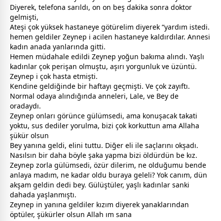
Diyerek, telefona sarıldı, on on beş dakika sonra doktor
gelmişti,
Ateşi çok yüksek hastaneye götürelim diyerek “yardım istedi.
hemen geldiler Zeynep i acilen hastaneye kaldırdılar. Annesi
kadın anada yanlarında gitti.
Hemen müdahale edildi Zeynep yoğun bakıma alındı. Yaşlı
kadınlar çok perişan olmuştu, aşırı yorgunluk ve üzüntü.
Zeynep i çok hasta etmişti.
Kendine geldiğinde bir haftayı geçmişti. Ve çok zayıftı.
Normal odaya alındığında
anne
leri, Lale, ve Bey de
oradaydı.
Zeynep onları görünce gülümsedi, ama konuşacak takati
yoktu, sus dediler yorulma, bizi çok korkuttun ama
Allah
a
şükür olsun
Bey yanına geldi, elini tuttu. Diğer eli ile saçlarını okşadı.
Nasılsın bir daha böyle şaka yapma bizi öldürdün be kız.
Zeynep zorla gülümsedi, özür dilerim, ne olduğumu bende
anlaya madım, ne kadar oldu buraya geleli? Yok canım, dün
akşam geldin dedi bey. Gülüştüler, yaşlı kadınlar sanki
dahada yaşlanmıştı.
Zeynep in yanına geldiler kızım diyerek yanaklarından
öptüler, şükürler olsun
Allah
ım sana