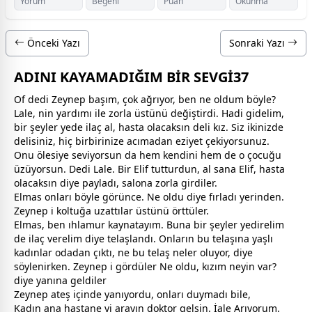
Yorum
Beğeni
Puan
Okunma
Önceki Yazı
Sonraki Yazı
ADINI KAYAMADIĞIM BİR SEVGİ37
Of dedi Zeynep başım, çok ağrıyor, ben ne oldum böyle?
Lale, nin yardımı ile zorla üstünü değiştirdi. Hadi gidelim,
bir şeyler yede ilaç al, hasta olacaksın deli kız. Siz ikinizde
delisiniz, hiç birbirinize acımadan eziyet çekiyorsunuz.
Onu ölesiye seviyorsun da hem kendini hem de o çocuğu
üzüyorsun. Dedi Lale. Bir Elif tutturdun, al sana Elif, hasta
olacaksın diye payladı, salona zorla girdiler.
Elmas onları böyle görünce. Ne oldu diye fırladı yerinden.
Zeynep i koltuğa uzattılar üstünü örttüler.
Elmas, ben ıhlamur kaynatayım. Buna bir şeyler yedirelim
de ilaç verelim diye telaşlandı. Onların bu telaşına yaşlı
kadınlar odadan çıktı, ne bu telaş neler oluyor, diye
söylenirken. Zeynep i gördüler Ne oldu, kızım neyin var?
diye yanına geldiler
Zeynep ateş içinde yanıyordu, onları duymadı bile,
Kadın ana hastane yi arayın doktor gelsin. İale Arıyorum.