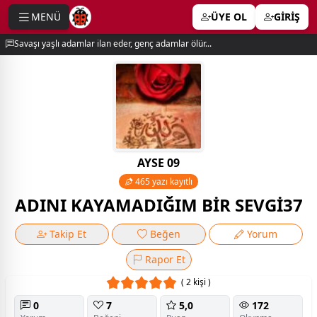
MENÜ
ÜYE OL
GİRİŞ
e menu
Savaşı yaşlı adamlar ilan eder, genç adamlar ölür...
AYSE 09
465 yazı kayıtlı
ADINI KAYAMADIĞIM BİR SEVGİ37
Takip Et
Beğen
Yorum
Rapor Et
( 2 kişi )
0
7
5,0
172