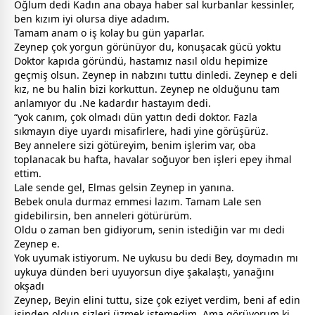
Oğlum dedi Kadın ana obaya haber sal kurbanlar kessinler,
ben kızım iyi olursa diye adadım.
Tamam anam o iş kolay bu gün yaparlar.
Zeynep çok yorgun görünüyor du, konuşacak gücü yoktu
Doktor kapıda göründü, hastamız nasıl oldu hepimize
geçmiş olsun. Zeynep in nabzını tuttu dinledi. Zeynep e deli
kız, ne bu halin bizi korkuttun. Zeynep ne olduğunu tam
anlamıyor du .Ne kadardır hastayım dedi.
“yok canım, çok olmadı dün yattın dedi doktor. Fazla
sıkmayın diye uyardı misafirlere, hadi yine görüşürüz.
Bey
anne
lere sizi götüreyim, benim işlerim var, oba
toplanacak bu hafta, havalar soğuyor ben işleri epey ihmal
ettim.
Lale sende gel, Elmas gelsin Zeynep in yanına.
Bebek onula durmaz emmesi lazım. Tamam Lale sen
gidebilirsin, ben
anne
leri götürürüm.
Oldu o
zaman
ben gidiyorum, senin istediğin var mı dedi
Zeynep e.
Yok uyumak istiyorum. Ne
uyku
su bu dedi Bey, doymadın mı
uyku
ya dünden beri uyuyorsun diye şakalaştı, yanağını
okşadı
Zeynep, Beyin elini tuttu, size çok eziyet verdim, beni af edin
işinden oldun sizleri üzmek istemedim. Ama görüyorum ki