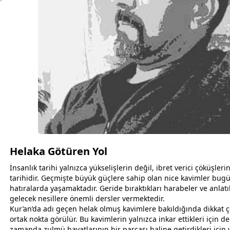
Helaka Götüren Yol
İnsanlık tarihi yalnızca yükselişlerin değil, ibret verici çöküşleri
tarihidir. Geçmişte büyük güçlere sahip olan nice kavimler bugü
hatıralarda yaşamaktadır. Geride bıraktıkları harabeler ve anlatı
gelecek nesillere önemli dersler vermektedir.
Kur’an’da adı geçen helak olmuş kavimlere bakıldığında dikkat çe
ortak nokta görülür. Bu kavimlerin yalnızca inkar ettikleri için de
zaman
da zulmü hayatlarının bir parçası haline getirdikleri için 