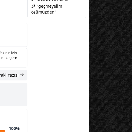
"geçmeyelim
özümüzden"
Yazının izin
sasına göre
aki Yazısı
100%