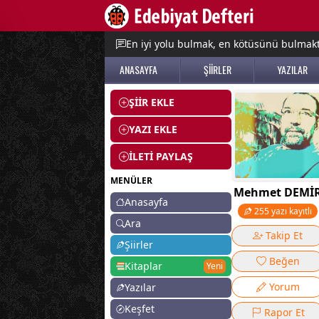
e menu
En iyi yolu bulmak, en kötüsünü bulmak
ANASAYFA
ŞİİRLER
YAZILAR
ŞİİR EKLE
YAZI EKLE
İLETİ PAYLAŞ
MENÜLER
Mehmet DEMİ
Anasayfa
255 yazı kayıtlı
Ara
Takip Et
Şiirler
Beğen
Kitaplar
Yeni
Yorum
Yazılar
Keşfet
Rapor Et