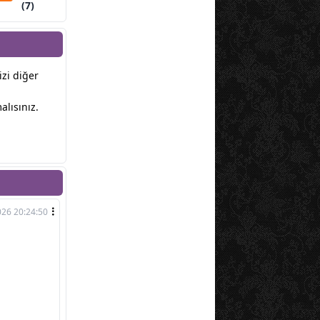
(7)
izi diğer
lısınız.
026 20:24:50