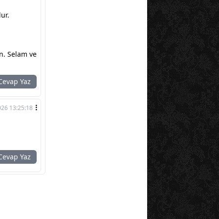
ur.
n. Selam ve
evap Yaz
026 13:25:18
evap Yaz