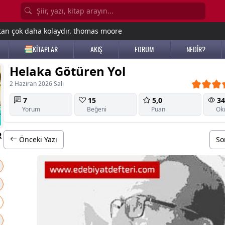
tan çok daha kolaydır. thomas moore
KİTAPLAR
AKIŞ
FORUM
NEDİR?
Helaka Götüren Yol
2 Haziran 2026 Salı
7
15
5,0
34
Yorum
Beğeni
Puan
Ok
R
Önceki Yazı
So