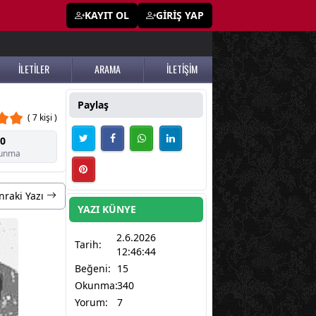
KAYIT OL
GİRİŞ YAP
İLETİLER
ARAMA
İLETİŞİM
Paylaş
( 7 kişi )
0
unma
nraki Yazı
YAZI KÜNYE
2.6.2026
Tarih:
12:46:44
Beğeni:
15
Okunma:
340
Yorum:
7