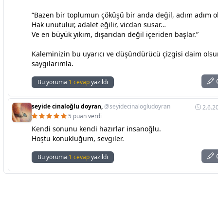
“Bazen bir toplumun çöküşü bir anda değil, adım adım ol
Hak unutulur, adalet eğilir, vicdan susar…
Ve en büyük yıkım, dışarıdan değil içeriden başlar.”
Kaleminizin bu uyarıcı ve düşündürücü çizgisi daim olsu
saygılarımla.
C
Bu yoruma
1 cevap
yazıldı
seyide cinaloğlu doyran,
@seyidecinalogludoyran
2.6.2
5 puan verdi
Kendi sonunu kendi hazırlar insanoğlu.
Hoştu konukluğum, sevgiler.
C
Bu yoruma
1 cevap
yazıldı