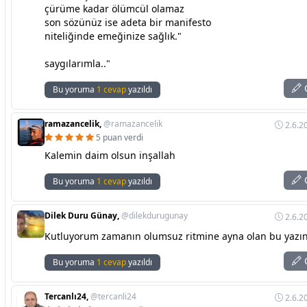
çürüme kadar ölümcül olamaz
son sözünüz ise adeta bir manifesto
niteliğinde emeğinize sağlık."
saygılarımla.."
C
Bu yoruma
1 cevap
yazıldı
ramazancelik,
@ramazancelik
2.6.2
5 puan verdi
Kalemin daim olsun inşallah
C
Bu yoruma
1 cevap
yazıldı
Dilek Duru Günay,
@dilekdurugunay
2.6.2
Kutluyorum zamanın olumsuz ritmine ayna olan bu yazınız
C
Bu yoruma
1 cevap
yazıldı
Tercanlı24,
@tercanli24
2.6.2