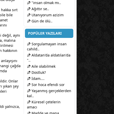
"insan olmak mı..
Ağıttır se..
 hakka sırt
ile bile
Utanıyorum azizim
hanet
Gün de ölü..
rını
POPÜLER YAZILARI
i değil, aynı
na, malına
Sorgulamayan insan
irilmesi
cahild..
in hakkının
Aldatan'da aldatılan'da
"..
 anlayışını
hangi çağda
Aile olabilmek
umda
Dostluk?
İdam....
ldir. Onlar
Sor hoca efendi sor
ı yıkan şey
Yaşanmış gerçeklerden
leri
kal..
Küresel çetelerin
di yalnızca,
amacı
Madde ve mana