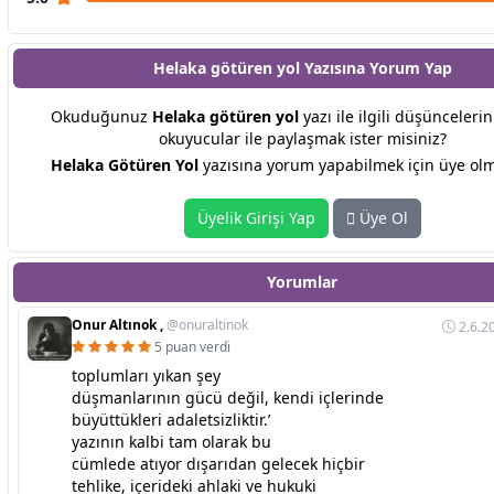
Helaka götüren yol Yazısına
Yorum Yap
Okuduğunuz
Helaka götüren yol
yazı ile ilgili düşüncelerin
okuyucular ile paylaşmak ister misiniz?
Helaka Götüren Yol
yazısına yorum yapabilmek için üye olma
Üyelik Girişi Yap
Üye Ol
Yorumlar
Onur Altınok ,
@onuraltinok
2.6.2
5 puan verdi
toplumları yıkan şey
düşmanlarının gücü değil, kendi içlerinde
büyüttükleri adaletsizliktir.’
yazının kalbi tam olarak bu
cümlede atıyor dışarıdan gelecek hiçbir
tehlike, içerideki ahlaki ve hukuki