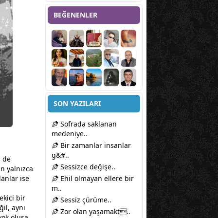
BEĞENENLER
SON YAZILARI
Sofrada saklanan
medeniye..
Bir zamanlar insanlar
g&#..
n de
Sessizce değişe..
n yalnızca
lanlar ise
Ehil olmayan ellere bir
m..
kici bir
Sessiz çürüme..
ğil, aynı
Zor olan yaşamakt..
yok oluşa