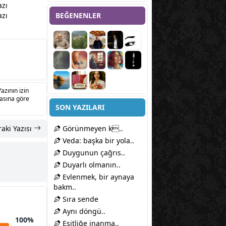
azı
azı
BEĞENENLER
Yazının izin
sasına göre
SON YAZILARI
aki Yazısı
Görünmeyen k..
Veda: başka bir yola..
Duygunun çağrıs..
Duyarlı olmanın..
Evlenmek, bir aynaya
bakm..
Sıra sende
Aynı döngü..
100%
Eşitliğe inanma..