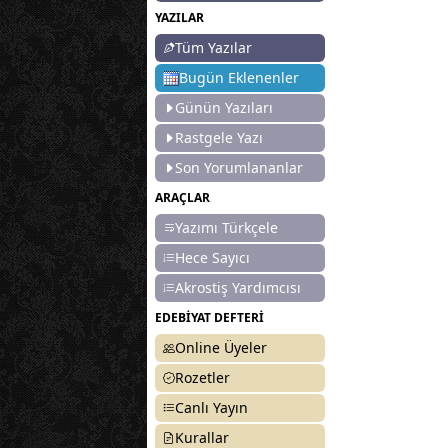
YAZILAR
Tüm Yazılar
Bugün Eklenenler
Günün Yazıları
Rastgele Yazı
Son Yorumlananlar
ARAÇLAR
Yazımı Türkçele
Hece Sayıcı
Akrostiş Yardımcısı
EDEBİYAT DEFTERİ
Online Üyeler
Rozetler
Canlı Yayın
Kurallar