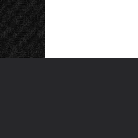
MEN
Anas
Türkiye'nin en büyük kültür sanat
Şiirl
platformu
Yazı
For
Ara