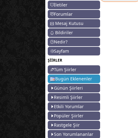
İletiler
Forumlar
Mesaj Kutusu
Bildiriler
Nedir?
Sayfam
ŞİİRLER
Tüm Şiirler
Bugün Eklenenler
Günün Şiirleri
Resimli Şiirler
Etkili Yorumlar
Popüler Şiirler
Rastgele Şiir
Son Yorumlananlar