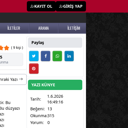
KAYIT OL
GİRİŞ YAP
İLETİLER
ARAMA
İLETİŞİM
Paylaş
( 9 kişi )
5
unma
nraki Yazı
YAZI KÜNYE
1.6.2026
Tarih:
16:49:16
ir. Bu
 Bu düzyazı
Beğeni:
13
azı
Okunma:
315
azı
Yorum:
0
azı