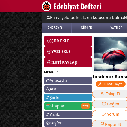
e menu
En iyi yolu bulmak, en kötüsünü bulmak
ANASAYFA
ŞİİRLER
YAZILAR
ŞİİR EKLE
YAZI EKLE
İLETİ PAYLAŞ
MENÜLER
Tokdemir Kans
Anasayfa
50 yazı kayıtlı
Ara
Takip Et
Şiirler
Beğen
Kitaplar
Yeni
Yorum
Yazılar
Keşfet
Rapor Et