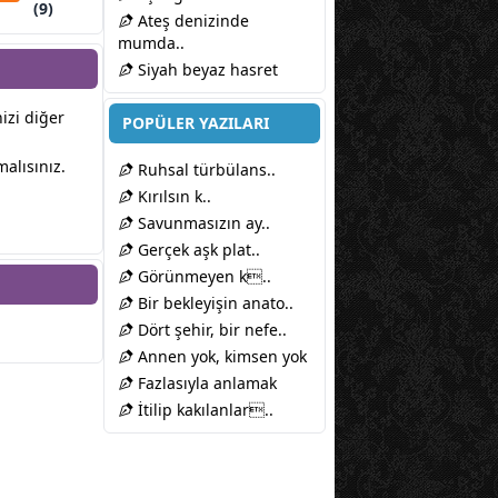
(9)
Ateş denizinde
mumda..
Siyah beyaz hasret
nizi diğer
POPÜLER YAZILARI
alısınız.
Ruhsal türbülans..
Kırılsın k..
Savunmasızın ay..
Gerçek aşk plat..
Görünmeyen k..
Bir bekleyişin anato..
Dört şehir, bir nefe..
Annen yok, kimsen yok
Fazlasıyla anlamak
İtilip kakılanlar..