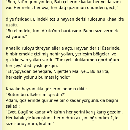
"Ben, Nil’in güneyinden, Batı çöllerine kadar her yolda izim
var. Her nehir, her ova, her dağ gözümün önünden geçti,"
diye fısıldadı. Elindeki tozlu hayvan derisi rulosunu Khaalid’e
uzattı.
"Bu elimdeki, tüm Afrika’nın haritasıdır. Bunu size vermek
istiyorum."
Khaalid ruloyu titreyen ellerle açtı. Hayvan derisi üzerinde,
binbir emekle çizilmiş nehir yolları, yerleşim bölgeleri ve
gizli kervan yolları vardı. "Tüm yolculuklarımda gördüğüm
her şey," dedi yaşlı gezgin.
"Etiyopya’dan Senegal’e, Nijer’den Mali’ye... Bu harita,
herkesin yolunu bulması içindir."
Khaalid hayranlıkla gözlerini adama dikti:
"Bütün bu ülkeleri mi gezdin?"
Adam, gözlerinde gurur ve bir o kadar yorgunlukla başını
salladı:
"Evet. Bugüne kadar Afrika’nın her yerini karış karış gezdim.
Her kabileyle konuştum, her nehrin akışını öğrendim. İşte
size sunuyorum, kralım."