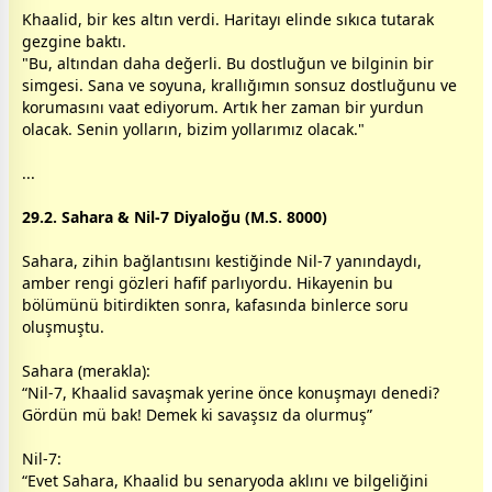
Khaalid, bir kes altın verdi. Haritayı elinde sıkıca tutarak
gezgine baktı.
"Bu, altından daha değerli. Bu
dost
luğun ve bilginin bir
simgesi. Sana ve soyuna, krallığımın sonsuz
dost
luğunu ve
korumasını vaat ediyorum. Artık her
zaman
bir yurdun
olacak. Senin yolların, bizim yollarımız olacak."
...
29.2. Sahara & Nil-7 Diyaloğu (M.S. 8000)
Sahara, zihin bağlantısını kestiğinde Nil-7 yanındaydı,
amber rengi gözleri hafif parlıyordu. Hikayenin bu
bölümünü bitirdikten sonra, kafasında binlerce soru
oluşmuştu.
Sahara (merakla):
“Nil-7, Khaalid savaşmak yerine önce konuşmayı denedi?
Gördün mü bak! Demek ki savaşsız da olurmuş”
Nil-7:
“Evet Sahara, Khaalid bu senaryoda aklını ve bilgeliğini