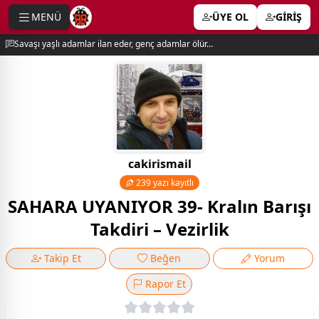
MENÜ
ÜYE OL
GİRİŞ
e menu
Savaşı yaşlı adamlar ilan eder, genç adamlar ölür...
cakirismail
239 yazı kayıtlı
SAHARA UYANIYOR 39- Kralın Barışı
Takdiri – Vezirlik
Takip Et
Beğen
Yorum
Rapor Et