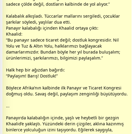
sadece çölde değil,
dost
ların kalbinde de yol alıyor.”
Kalabalık alkışladı. Tüccarlar mallarını sergiledi, çocuklar
şarkılar söyledi, yaşlılar dua etti.
Panayır kalabalığı içinden Khaalid ortaya çıktı:
Khaalid:
“Bu panayır sadece ticaret değil;
dost
luk kongresidir. Nil
Yolu ve Tuz & Altın Yolu, halklarımızı bağlayacak
damarlarımızdır. Bundan böyle her yıl burada buluşalım;
ürünlerimizi, şarkılarımızı, bilgimizi paylaşalım.”
Halk hep bir ağızdan bağırdı:
“Paylaşım! Barış! Dostluk!”
Böylece Afrika’nın kalbinde ilk Panayır ve Ticaret Kongresi
doğmuş oldu. Savaş değil, paylaşım zenginliği büyütüyordu.
...
Panayırda kalabalığın içinde, yaşlı ve heybetli bir gezgin
Khaalid’e yaklaştı. Yüzündeki derin çizgiler, aklına kazınmış
binlerce yolculuğun izini taşıyordu. Eğilerek saygıyla,