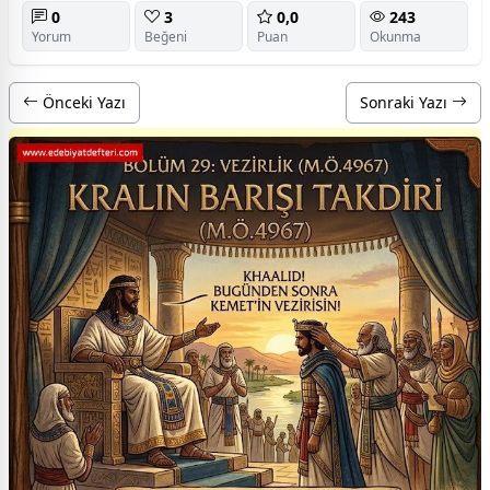
0
3
0,0
243
Yorum
Beğeni
Puan
Okunma
Önceki Yazı
Sonraki Yazı