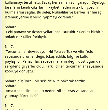
kullanmayı tercih etti. Savaş her
zaman
son çareydi. Diyalog,
tarafların kendi çıkarlarını kaybetmeden ortak bir çözüm
bulmalarını sağlar. Bu sefer, Nubialılar ve Berberiler haraç
istemek yerine işbirliği yapmayı öğrendi.”
Sahara:
“Peki panayır ve ticaret yolları nasıl kuruldu? Herkes birbirini
anladı mı? Diller farklıydı.”
Nil-7:
“Tercümanlar devredeydi. Nil Yolu ve Tuz ve Altın Yolu
sayesinde ürünler değiş tokuş edildi, bilgi ve kültür
paylaşıldı. Panayırlar, sadece malların değil,
dost
luğun da
sergilendiği yerler oldu. Farklı diller, tercümanlar sayesinde
köprüye dönüştü.”
Sahara düşünceli bir şekilde Nil’e bakarak sordu:
Sahara:
“Ama Khaalid’in ustaları neden Nil’de teras ve kanallar
yapmayı öğrettiler?”
Nil-7: