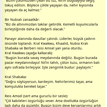
“Bizim çölümüzden çıkan bu tuz, Nil’in buğdayıyla değiş
tokuş edilsin. Böylece çölde yaşayan da, nehir kıyısında
yaşayan da aç kalmaz.”
Bir Nubialı zanaatkâr:
“Biz de altınımızdan takılar getirdik. Kemetli kuyumcularla
birleştiğinde daha da değerli olacak.”
Panayır alanında davullar çalındı. Liderler, büyük çadırın
önünde toplandı. Kral Kwakwu, Khaalid, Nubia Kralı
Shabaka ve Berberi reisi Amsel yan yana oturdu.
Kral Kwakwu (ayağa kalkarak):
“Bugün burada savaş meydanında değiliz. Bugün burada
pazar meydanındayız! Nil’in tahılı, çölün tuzu, ormanın balı
aynı sofrada birleşiyor. İşte zenginlik budur: paylaşım.”
Kral Shabaka:
“Doğru söylüyorsun, kardeşim. Nehirlerimiz taşar, ama
komşulukla bereket taşar.”
Reis Amsel (sert ama gururlu bir sesle):
“Çöl kabileleri özgürlüğü sever. Ama
dost
lukta özgürlüğün
tadı daha da güzeldir. Bugün bizim deve kervanlarımız artık