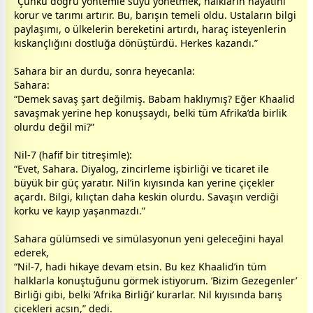
“Çünkü doğru yöntemle suyu yönetmek, halkların hayatını
korur ve tarımı artırır. Bu, barışın temeli oldu. Ustaların bilgi
paylaşımı, o ülkelerin bereketini artırdı, haraç isteyenlerin
kıskançlığını
dost
luğa dönüştürdü. Herkes kazandı.”
Sahara bir an durdu, sonra heyecanla:
Sahara:
“Demek savaş şart değilmiş. Babam haklıymış? Eğer Khaalid
savaşmak yerine hep konuşsaydı, belki tüm Afrika’da birlik
olurdu değil mi?”
Nil-7 (hafif bir titreşimle):
“Evet, Sahara. Diyalog, zincirleme işbirliği ve ticaret ile
büyük bir güç yaratır. Nil’in kıyısında kan yerine çiçekler
açardı. Bilgi, kılıçtan daha keskin olurdu. Savaşın verdiği
korku ve kayıp yaşanmazdı.”
Sahara gülümsedi ve simülasyonun yeni geleceğini hayal
ederek,
“Nil-7, hadi hikaye devam etsin. Bu kez Khaalid’in tüm
halklarla konuştuğunu görmek istiyorum. ’Bizim Gezegenler’
Birliği gibi, belki ’Afrika Birliği’ kurarlar. Nil kıyısında barış
çiçekleri açsın,” dedi.