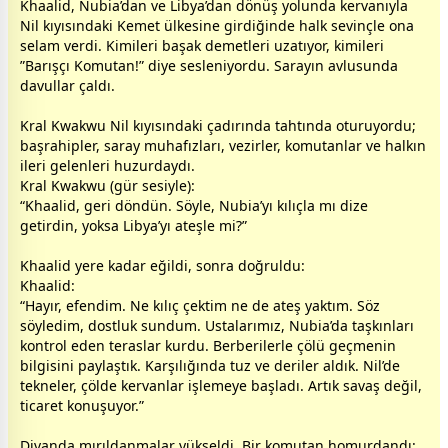
Khaalid, Nubia’dan ve Libya’dan dönüş yolunda kervanıyla
Nil kıyısındaki Kemet ülkesine girdiğinde halk sevinçle ona
selam verdi. Kimileri başak demetleri uzatıyor, kimileri
”Barışçı Komutan!” diye sesleniyordu. Sarayın avlusunda
davullar çaldı.
Kral Kwakwu Nil kıyısındaki çadırında tahtında oturuyordu;
başrahipler, saray muhafızları, vezirler, komutanlar ve halkın
ileri gelenleri huzurdaydı.
Kral Kwakwu (gür sesiyle):
“Khaalid, geri döndün. Söyle, Nubia’yı kılıçla mı dize
getirdin, yoksa Libya’yı ateşle mi?”
Khaalid yere kadar eğildi, sonra doğruldu:
Khaalid:
“Hayır, efendim. Ne kılıç çektim ne de ateş yaktım. Söz
söyledim,
dost
luk sundum. Ustalarımız, Nubia’da taşkınları
kontrol eden teraslar kurdu. Berberilerle çölü geçmenin
bilgisini paylaştık. Karşılığında tuz ve deriler aldık. Nil’de
tekneler, çölde kervanlar işlemeye başladı. Artık savaş değil,
ticaret konuşuyor.”
Divanda mırıldanmalar yükseldi. Bir komutan homurdandı: