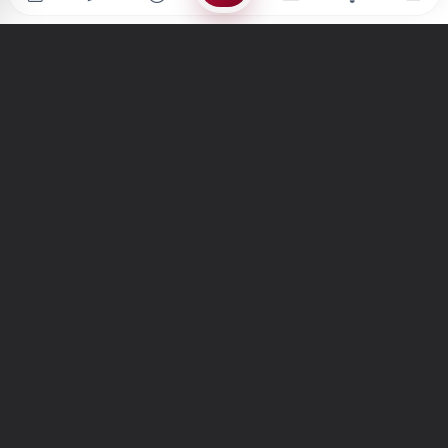
Türkiye'nin en büyük kültür sanat platformu
MENÜLER
Anasayfa
Keşfet
Şiirler
Hikayeler
Yazılar
İletiler
Forum
Nedir?
Ara
SİTE
Hakkımızda
İletişim