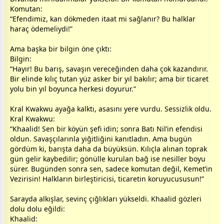
Komutan:
“Efendimiz, kan dökmeden itaat mi sağlanır? Bu halklar
haraç ödemeliydi!”
Ama başka bir bilgin öne çıktı:
Bilgin:
“Hayır! Bu barış, savaşın vereceğinden daha çok kazandırır.
Bir elinde kılıç tutan yüz asker bir yıl bakılır; ama bir ticaret
yolu bin yıl boyunca herkesi doyurur.”
Kral Kwakwu ayağa kalktı, asasını yere vurdu. Sessizlik oldu.
Kral Kwakwu:
“Khaalid! Sen bir köyün şefi idin; sonra Batı Nil’in efendisi
oldun. Savaşçılarınla yiğitliğini kanıtladın. Ama bugün
gördüm ki, barışta daha da büyüksün. Kılıçla alınan toprak
gün gelir kaybedilir; gönülle kurulan bağ ise nesiller boyu
sürer. Bugünden sonra sen, sadece komutan değil, Kemet’in
Vezirisin! Halkların birleştiricisi, ticaretin koruyucususun!”
Sarayda alkışlar, sevinç çığlıkları yükseldi. Khaalid gözleri
dolu dolu eğildi:
Khaalid: