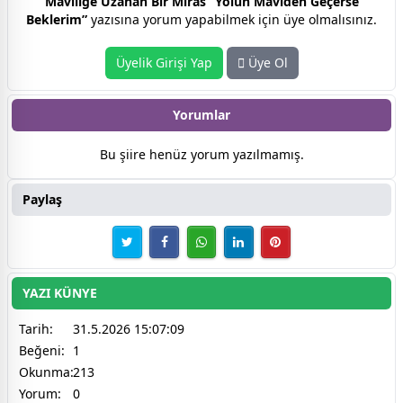
Maviliğe Uzanan Bir Miras “Yolun Maviden Geçerse
Beklerim”
yazısına yorum yapabilmek için üye olmalısınız.
Üyelik Girişi Yap
Üye Ol
Yorumlar
Bu şiire henüz yorum yazılmamış.
Paylaş
YAZI KÜNYE
Tarih:
31.5.2026 15:07:09
Beğeni:
1
Okunma:
213
Yorum:
0