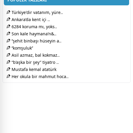
Türkiye'dir vatanım, yüre..
Ankara’da kent içi ..
6284 koruma mı, yoks..
Son kale haymana’n&..
‘‘şehit binbaşı hüseyin a..
‘‘komşuluk’’
Asil azmaz, bal kokmaz..
“b’aşka bir şey” tiyatro ..
Mustafa kemal atatürk
Her okula bir mahmut hoca..