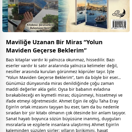
Maviliğe Uzanan Bir Miras “Yolun
Maviden Geçerse Beklerim”
Bazı kitaplar vardır ki yalnızca okunmaz, hissedilir. Bazı
eserler vardır ki satır aralarında yalnızca kelimeler değil,
nesiller arasında kurulan görünmez köprüler taşır. İşte
“Yolun Maviden Geçerse Beklerim”, tam da böyle bir eser…
Günümüz dünyasında miras denildiğinde çoğu
zaman
maddi değerler akla gelir. Oysa bir
baba
nın evladına
bırakabileceği en kıymetli miras; düşünmeyi, hissetmeyi ve
ifade etmeyi öğretmesidir. Ahmet Egin ile oğlu Taha Eray
Egin’in ortak imzasını taşıyan bu eser, tam da bu nedenle
sıradan bir şiir kitabı olmanın çok ötesinde bir anlam taşıyor.
Sanat hayatı boyunca sözün büyüsüne inanmış, duyguları
mısralarla ve ezgilerle insanlara ulaştırmış Ahmet Egin’in
kaleminden süzülen şiirler; yılların birikimini, hayat