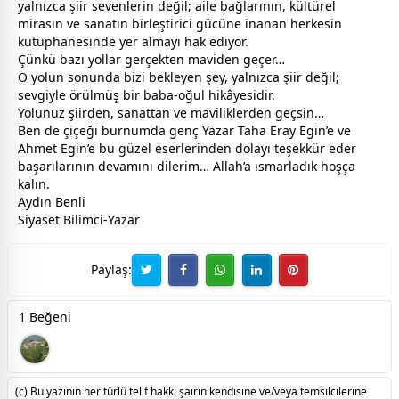
yalnızca şiir sevenlerin değil; aile bağlarının, kültürel
mirasın ve sanatın birleştirici gücüne inanan herkesin
kütüphanesinde yer almayı hak ediyor.
Çünkü bazı yollar gerçekten
mavi
den geçer…
O yolun sonunda bizi bekleyen şey, yalnızca şiir değil;
sevgi
yle örülmüş bir
baba
-oğul hikâyesidir.
Yolunuz şiirden, sanattan ve
mavi
liklerden geçsin…
Ben de çiçeği burnumda genç Yazar Taha Eray Egin’e ve
Ahmet Egin’e bu güzel eserlerinden dolayı teşekkür eder
başarılarının devamını dilerim…
Allah
’a ısmarladık hoşça
kalın.
Aydın Benli
Siyaset Bilimci-Yazar
Paylaş:
1 Beğeni
(c) Bu yazının her türlü telif hakkı şairin kendisine ve/veya temsilcilerine