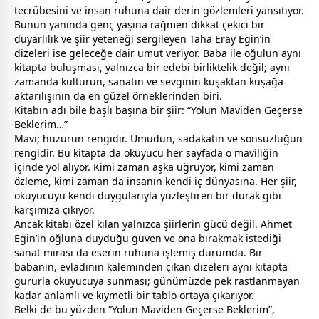
tecrübesini ve insan ruhuna dair derin gözlemleri yansıtıyor.
Bunun yanında genç yaşına rağmen dikkat çekici bir
duyarlılık ve şiir yeteneği sergileyen Taha Eray Egin’in
dizeleri ise geleceğe dair umut veriyor. Baba ile oğulun aynı
kitapta buluşması, yalnızca bir edebi birliktelik değil; aynı
zaman
da kültürün, sanatın ve
sevgi
nin kuşaktan kuşağa
aktarılışının da en güzel örneklerinden biri.
Kitabın adı bile başlı başına bir şiir: “Yolun Maviden Geçerse
Beklerim…”
Mavi; huzurun rengidir. Umudun, sadakatin ve sonsuzluğun
rengidir. Bu kitapta da okuyucu her sayfada o
mavi
liğin
içinde yol alıyor. Kimi
zaman
aşka uğruyor, kimi
zaman
özleme, kimi
zaman
da insanın kendi iç dünyasına. Her şiir,
okuyucuyu kendi duygularıyla yüzleştiren bir durak gibi
karşımıza çıkıyor.
Ancak kitabı özel kılan yalnızca şiirlerin gücü değil. Ahmet
Egin’in oğluna duyduğu güven ve ona bırakmak istediği
sanat mirası da eserin ruhuna işlemiş durumda. Bir
baba
nın, evladının kaleminden çıkan dizeleri aynı kitapta
gururla okuyucuya sunması; günümüzde pek rastlanmayan
kadar anlamlı ve kıymetli bir tablo ortaya çıkarıyor.
Belki de bu yüzden “Yolun Maviden Geçerse Beklerim”,