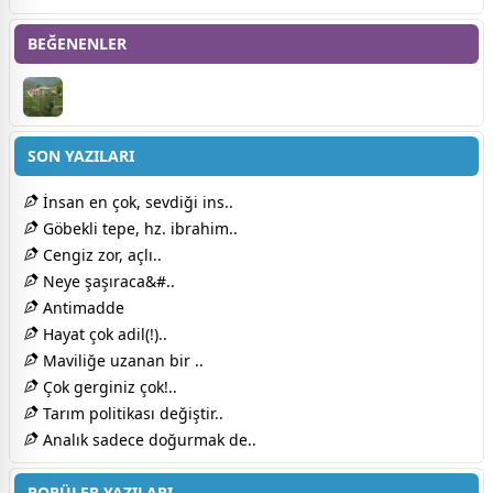
BEĞENENLER
SON YAZILARI
İnsan en çok, sevdiği ins..
Göbekli tepe, hz. ibrahim..
Cengiz zor, açlı..
Neye şaşıraca&#..
Antimadde
Hayat çok adil(!)..
Maviliğe uzanan bir ..
Çok gerginiz çok!..
Tarım politikası değiştir..
Analık sadece doğurmak de..
POPÜLER YAZILARI