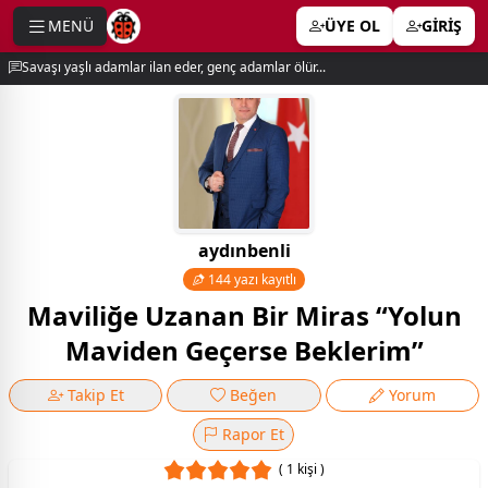
MENÜ
ÜYE OL
GİRİŞ
e menu
Savaşı yaşlı adamlar ilan eder, genç adamlar ölür...
aydınbenli
144 yazı kayıtlı
Maviliğe Uzanan Bir Miras “Yolun
Maviden Geçerse Beklerim”
Takip Et
Beğen
Yorum
Rapor Et
( 1 kişi )