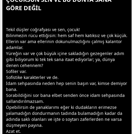
GÖRE DEĞİL
Tekil düşler coğrafyası ve sen, çocuk!
Bilinmezin rücu ettiğisin: hem saf hem katıksız ve çok küçük.
Ellerin var ama ellerinin dokunulmazlığını çalmış kalantor
adamlar.
Yüreğin var ve çok büyük içine sakladığın
gezegen
ler adım
gibi biliyorum ki tek tek sana itaat ediyorlar; ya, dünya
denen
cehennem
?
Sofiler var.
Sofistike karakterler ve de.
İdam sehpasında neden hep senin başın var, kimse demiyor
bana.
Sorabildiğini sor bana elbet senden önce idam sehpasında
sallandırılmazsam.
Öpebilirsin de yanaklarımı eğer ki dudakların erimezse
yalamadığın dondurmanın tadında bulamadığın kadar da
adında saklı olanları ve işte o soytarı zaferlerden ne varsa
düşmeyen payına.
Azat et.