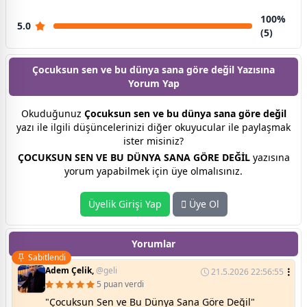
100%
5.0
(5)
Çocuksun sen ve bu dünya sana göre değil Yazısına
Yorum Yap
Okuduğunuz
Çocuksun sen ve bu dünya sana göre değil
yazı ile ilgili düşüncelerinizi diğer okuyucular ile paylaşmak
ister misiniz?
ÇOCUKSUN SEN VE BU DÜNYA SANA GÖRE DEĞİL
yazısına
yorum yapabilmek için üye olmalısınız.
Üyelik Girişi Yap
Üye Ol
Yorumlar
Sabitlendi
Adem Çelik,
@geli
21.5.2026 22:56:55
5 puan verdi
"Çocuksun Sen ve Bu Dünya Sana Göre Değil"