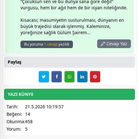
“Çocuksun sen ve bu dünya sana göre değil”
vurgusu, hem bir ağıt hem de bir isyan niteliğinde.
Kısacası; masumiyetin susturulması, dünyanın en
büyük trajedisi olarak işlenmiş. Kaleminize,
yüreğinize sağlık Gülüm Şairem…
Cevap Yaz
Bu yoruma
1 cevap
yazıldı
Paylaş
YAZI KÜNYE
Tarih:
21.5.2026 10:19:57
Beğeni:
14
Okunma:
458
Yorum:
5