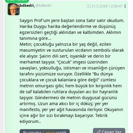
bdbedri,
@bdbedri
21.5.2026 12:06:41
Saygın Prof'um yere baştan sona Satır satır okudum.
Harika Duygu harika değerlendirme ve düşünüş
egzersizleri geçtiği aklından ve kalbimden. Aklımın
tanımına göre...
Metin; çocukluğu yalnızca bir yaş değil, ezilen
masumiyetin ve susturulan vicdanın sembolü olarak
ele alıyor. Şairin dili sert, isyankâr ve derin bir
merhamet taşıyor. “Çocuk” imgesi üzerinden
savaşları, yoksulluğu, istismarı ve insanlığın çürüyen
tarafını yüzümüze vuruyor. Özellikle “Bu dünya
çocuklara ve çocuk kalanlara göre değil” cümlesi
metnin omurgası gibi; hem büyük bir kırgınlık hem
de saf kalabilen ruhlara duyulan acı bir hayranlık
taşıyor. Göndermesi de metnin duygusal gücünü
artırmış. Uzun ama akıcı bir iç döküş; yer yer
manifesto, yer yer ağıt havasında ilerliyor. Okuyanın
içine ağır bir sızı bırakmayı başarıyor. Tebrik
ediyorum..
Cevap Yaz
Bu yoruma
1 cevap
yazıldı