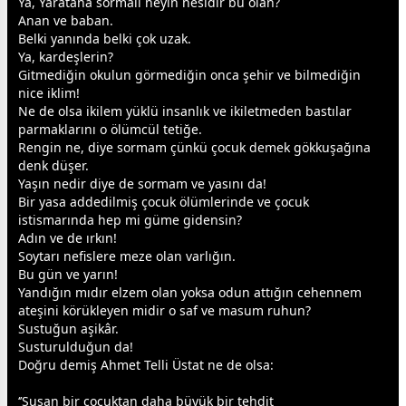
Ya, Yaratana sormalı neyin nesidir bu olan?
Anan ve
baba
n.
Belki yanında belki çok uzak.
Ya, kardeşlerin?
Gitmediğin okulun görmediğin onca şehir ve bilmediğin
nice iklim!
Ne de olsa ikilem yüklü insanlık ve ikiletmeden bastılar
parmaklarını o ölümcül tetiğe.
Rengin ne, diye sormam çünkü çocuk demek gökkuşağına
denk düşer.
Yaşın nedir diye de sormam ve yasını da!
Bir yasa addedilmiş çocuk ölümlerinde ve çocuk
istismarında hep mi güme gidensin?
Adın ve de ırkın!
Soytarı nefislere meze olan varlığın.
Bu gün ve yarın!
Yandığın mıdır elzem olan yoksa odun attığın
cehennem
ateşini körükleyen midir o saf ve masum ruhun?
Sustuğun aşikâr.
Susturulduğun da!
Doğru demiş Ahmet Telli Üstat ne de olsa:
‘’Susan bir çocuktan daha büyük bir tehdit