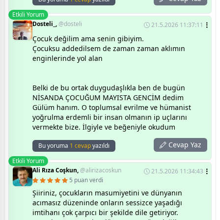
Etkili Yorum
Dosteli_,
@dosteli
21.5.2026 11:37:11
Çocuk değilim ama senin gibiyim.
Çocuksu addedilsem de zaman zaman aklımın
enginlerinde yol alan
Belki de bu ortak duygudaşlıkla ben de bugün
NİSANDA ÇOCUĞUM MAYISTA GENCİM dedim
Gülüm hanım. O toplumsal evrilme ve hümanist
yoğrulma erdemli bir insan olmanın ip uçlarını
vermekte bize. İlgiyle ve beğeniyle okudum
Cevap Yaz
Bu yoruma
1 cevap
yazıldı
Etkili Yorum
Ali Rıza Coşkun,
@alirizacoskun
21.5.2026 11:34:43
5 puan verdi
Şiiriniz, çocukların masumiyetini ve dünyanın
acımasız düzeninde onların sessizce yaşadığı
imtihanı çok çarpıcı bir şekilde dile getiriyor.