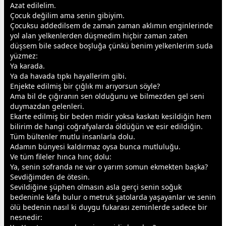
Azat edilelim.
Çocuk değilim ama senin gibiyim.
Çocuksu addedilsem de
zaman
zaman
aklımın enginlerinde
yol alan yelkenlerden düşmedim hiçbir
zaman
zaten
düşsem bile sadece boşluğa çünkü benim yelkenlerim suda
yüzmez:
Ya karada.
Ya da havada tıpkı hayallerim gibi.
Enjekte edilmiş bir çığlık mı arıyorsun söyle?
Ama bil de çığıranın sen olduğunu ve bilmezden gel seni
duymazdan gelenleri.
Ekarte edilmiş bir beden midir yoksa kaskatı kesildiğin hem
bilirim de hangi coğrafyalarda öldüğün ve esir edildiğin.
Tüm bültenler mutlu insanlarla dolu.
Adamın bünyesi kaldırmaz oysa bunca mutluluğu.
Ve tüm fileler hınca hınç dolu:
Ya, senin sofranda ne var o yarım somun
ekmek
ten başka?
Sevdiğimden de ötesin.
Sevildiğine şüphen olmasın asla gerçi senin soğuk
bedeninle kafa bulur o metruk şatolarda yaşayanlar ve senin
ölü bedenin nasıl ki duygu fukarası zeminlerde sadece bir
nesnedir: