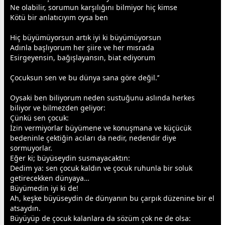
Ne olabilir, sorumun karşılığını bilmiyor hiç kimse
Kötü bir anlatıcıyım oysa ben
Hiç büyümüyorsun artık iyi ki büyümüyorsun
Adınla başlıyorum her şiire ve her mısrada
Esirgeyensin, bağışlayansın, biat ediyorum
Çocuksun sen ve bu dünya sana göre değil.’’
Oysaki ben biliyorum neden sustuğunu aslında herkes
biliyor ve bilmezden geliyor:
Çünkü sen çocuk:
İzin vermiyorlar büyümene ve konuşmana ve küçücük
bedeninle çektiğin acıları da nedir, nedendir diye
sormuyorlar.
Eğer ki; büyüseydin susmayacaktın:
Dedim ya: sen çocuk kaldın ve çocuk ruhunla bir soluk
getirecekken dünyaya…
Büyümedin iyi ki de!
Ah, keşke büyüseydin de dünyanın bu çarpık düzenine bir el
atsaydın.
Büyüyüp de çocuk kalanlara da sözüm çok ne de olsa: