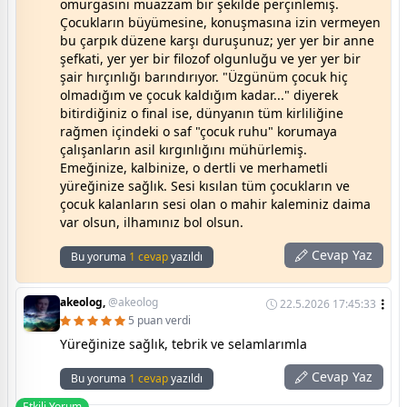
omurgasını muazzam bir şekilde perçinlemiş.
Çocukların büyümesine, konuşmasına izin vermeyen
bu çarpık düzene karşı duruşunuz; yer yer bir anne
şefkati, yer yer bir filozof olgunluğu ve yer yer bir
şair hırçınlığı barındırıyor. "Üzgünüm çocuk hiç
olmadığım ve çocuk kaldığım kadar..." diyerek
bitirdiğiniz o final ise, dünyanın tüm kirliliğine
rağmen içindeki o saf "çocuk ruhu" korumaya
çalışanların asil kırgınlığını mühürlemiş.
Emeğinize, kalbinize, o dertli ve merhametli
yüreğinize sağlık. Sesi kısılan tüm çocukların ve
çocuk kalanların sesi olan o mahir kaleminiz daima
var olsun, ilhamınız bol olsun.
Cevap Yaz
Bu yoruma
1 cevap
yazıldı
akeolog,
@akeolog
22.5.2026 17:45:33
5 puan verdi
Yüreğinize sağlık, tebrik ve selamlarımla
Cevap Yaz
Bu yoruma
1 cevap
yazıldı
Etkili Yorum