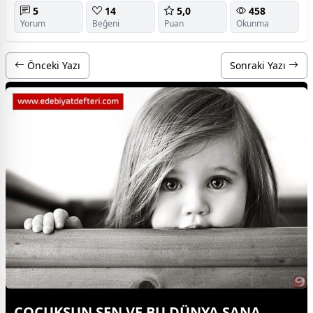
5
14
5,0
458
Yorum
Beğeni
Puan
Okunma
Önceki Yazı
Sonraki Yazı
ÇOCUKSUN SEN VE BU DÜNYA SANA