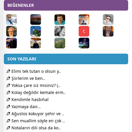
BEĞENENLER
C
SON YAZILARI
Elimi tek tutan o olsun y..
Şiirlerim ve ben..
Yoksa çare siz misiniz? (..
Kolay değildir kemale erm..
Kendimle hasbıhal
Yazmaya dair...
Ağustos kokuyor şehir ve ..
Sen muallim söyle en çok ..
Notaların dili olsa da ko..