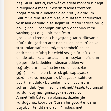
başlıklı bu sarsıcı, isyankâr ve adeta modern bir ağıt
niteliğindeki mensur eserinizi içim titreyerek,
boğazımda düğümlenen o ağır sızıyla okudum
Gülüm Şairem. Kaleminize, o muazzam entelektüel
ve insani derinliğinize sağlık; bu metin sadece bir iç
döküş değil, insanlığın çürüyen vicdanına karşı
yazılmış çok güçlü bir manifesto.
Çocukluğu kronolojik bir yaştan çıkarıp, dünyanın
bütün kirli çarkları arasında ezilen, sömürülen ve
susturulan saf masumiyetin sembolü haline
getirmeniz müthiş bir edebi sezişin ürünü. Gücü
elinde tutan kalantor adamların, soytarı nefislerin
gölgesinde katledilen, istismar edilen ve
coğrafyaların insafına terk edilen çocukların
çığlığını, kelimeleri birer ok gibi saplayarak
yüzümüze vurmuşsunuz. Medyadaki sahte ve
abartılı mutluluk bültenleri ile o masumların
sofrasındaki "yarım somun ekmek" tezatı, toplumsal
vurdumduymazlığımızı çok net özetliyor.
Ahmet Telli Üstadın o ölümsüz dizeleriyle
kurduğunuz köprü ve "Susan bir çocuktan daha
büyük bir tehdit ne olabilir" nidası, metnin