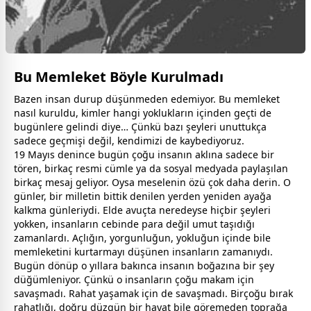
Bu Memleket Böyle Kurulmadı
Bazen insan durup düşünmeden edemiyor. Bu memleket
nasıl kuruldu, kimler hangi yoklukların içinden geçti de
bugünlere gelindi diye… Çünkü bazı şeyleri unuttukça
sadece geçmişi değil, kendimizi de kaybediyoruz.
19 Mayıs denince bugün çoğu insanın aklına sadece bir
tören, birkaç resmi cümle ya da sosyal medyada paylaşılan
birkaç mesaj geliyor. Oysa meselenin özü çok daha derin. O
günler, bir milletin bittik denilen yerden yeniden ayağa
kalkma günleriydi. Elde avuçta neredeyse hiçbir şeyleri
yokken, insanların cebinde para değil umut taşıdığı
zaman
lardı. Açlığın, yorgunluğun, yokluğun içinde bile
memleketini kurtarmayı düşünen insanların
zaman
ıydı.
Bugün dönüp o yıllara bakınca insanın boğazına bir şey
düğümleniyor. Çünkü o insanların çoğu makam için
savaşmadı. Rahat yaşamak için de savaşmadı. Birçoğu bırak
rahatlığı, doğru düzgün bir hayat bile göremeden toprağa