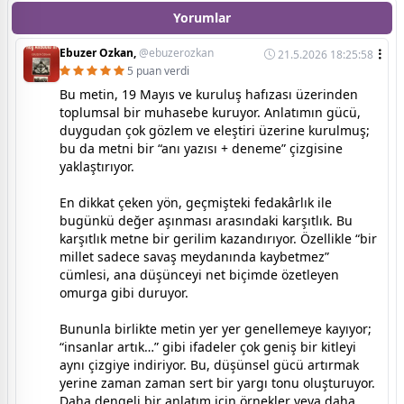
Yorumlar
Ebuzer Ozkan,
@ebuzerozkan
21.5.2026 18:25:58
5 puan verdi
Bu metin, 19 Mayıs ve kuruluş hafızası üzerinden
toplumsal bir muhasebe kuruyor. Anlatımın gücü,
duygudan çok gözlem ve eleştiri üzerine kurulmuş;
bu da metni bir “anı yazısı + deneme” çizgisine
yaklaştırıyor.
En dikkat çeken yön, geçmişteki fedakârlık ile
bugünkü değer aşınması arasındaki karşıtlık. Bu
karşıtlık metne bir gerilim kazandırıyor. Özellikle “bir
millet sadece savaş meydanında kaybetmez”
cümlesi, ana düşünceyi net biçimde özetleyen
omurga gibi duruyor.
Bununla birlikte metin yer yer genellemeye kayıyor;
“insanlar artık…” gibi ifadeler çok geniş bir kitleyi
aynı çizgiye indiriyor. Bu, düşünsel gücü artırmak
yerine zaman zaman sert bir yargı tonu oluşturuyor.
Daha dengeli bir anlatım için örnekler veya daha