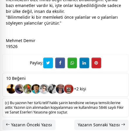
bazı emanetler vardır ki, işte onlar kaybedildiğinde sadece
bir ülke değil, insan da eksilir.
"Bilinmelidir ki bir memleketi önce
yalan
lar ve o
yalan
ları
söyleyen
yalan
cılar çürütür."
Mehmet Demir
19526
Paylaş:
10 Beğeni
+2 kişi
(c) Bu yazının her türlü telif hakkı şairin kendisine ve/veya temsilcilerine
aittir. Yazının izin alınmadan kopyalanması ve kullanılması 5846 sayılı Fikir
ve Sanat Eserleri Yasasına göre suçtur.
Yazarın Önceki Yazısı
Yazarın Sonraki Yazısı