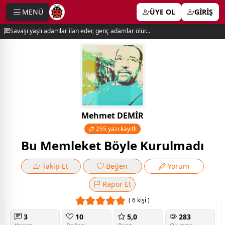
MENÜ
ÜYE OL
GİRİŞ
e menu
Savaşı yaşlı adamlar ilan eder, genç adamlar ölür...
Mehmet DEMİR
255 yazı kayıtlı
Bu Memleket Böyle Kurulmadı
Takip Et
Beğen
Yorum
Rapor Et
( 6 kişi )
3
10
5,0
283