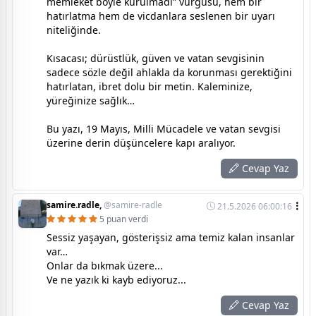
memleket böyle kurulmadı” vurgusu, hem bir
hatırlatma hem de vicdanlara seslenen bir uyarı
niteliğinde.
Kısacası; dürüstlük, güven ve vatan sevgisinin
sadece sözle değil ahlakla da korunması gerektiğini
hatırlatan, ibret dolu bir metin. Kaleminize,
yüreğinize sağlık…
Bu yazı, 19 Mayıs, Milli Mücadele ve vatan sevgisi
üzerine derin düşüncelere kapı aralıyor.
Cevap Yaz
samire.radle,
@samire-radle
21.5.2026 06:00:16
5 puan verdi
Sessiz yaşayan, gösterişsiz ama temiz kalan insanlar
var…
Onlar da bıkmak üzere...
Ve ne yazık ki kayb ediyoruz...
Cevap Yaz