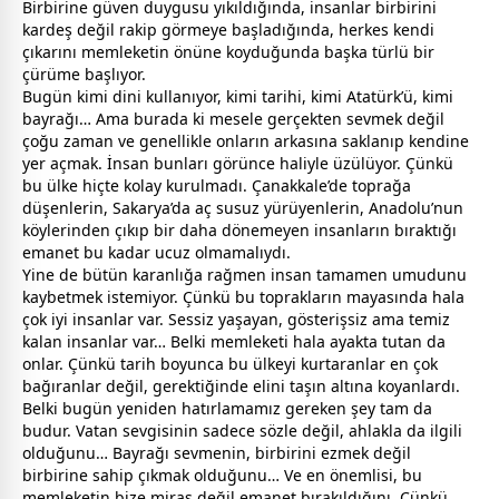
Birbirine güven duygusu yıkıldığında, insanlar birbirini
kardeş değil rakip görmeye başladığında, herkes kendi
çıkarını memleketin önüne koyduğunda başka türlü bir
çürüme başlıyor.
Bugün kimi dini kullanıyor, kimi tarihi, kimi Atatürk’ü, kimi
bayrağı… Ama burada ki mesele gerçekten sevmek değil
çoğu
zaman
ve genellikle onların arkasına saklanıp kendine
yer açmak. İnsan bunları görünce haliyle üzülüyor. Çünkü
bu ülke hiçte kolay kurulmadı. Çanakkale’de toprağa
düşenlerin, Sakarya’da aç susuz yürüyenlerin, Anadolu’nun
köylerinden çıkıp bir daha dönemeyen insanların bıraktığı
emanet bu kadar ucuz olmamalıydı.
Yine de bütün karanlığa rağmen insan tamamen umudunu
kaybetmek istemiyor. Çünkü bu toprakların mayasında hala
çok iyi insanlar var. Sessiz yaşayan, gösterişsiz ama temiz
kalan insanlar var… Belki memleketi hala ayakta tutan da
onlar. Çünkü tarih boyunca bu ülkeyi kurtaranlar en çok
bağıranlar değil, gerektiğinde elini taşın altına koyanlardı.
Belki bugün yeniden hatırlamamız gereken şey tam da
budur. Vatan
sevgi
sinin sadece sözle değil, ahlakla da ilgili
olduğunu… Bayrağı sevmenin, birbirini ezmek değil
birbirine sahip çıkmak olduğunu… Ve en önemlisi, bu
memleketin bize miras değil emanet bırakıldığını. Çünkü