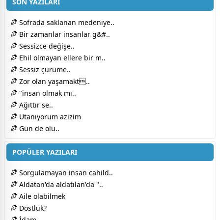
SON YAZILARI
Sofrada saklanan medeniye..
Bir zamanlar insanlar g&#..
Sessizce değişe..
Ehil olmayan ellere bir m..
Sessiz çürüme..
Zor olan yaşamakt..
"insan olmak mı..
Ağıttır se..
Utanıyorum azizim
Gün de ölü..
POPÜLER YAZILARI
Sorgulamayan insan cahild..
Aldatan'da aldatılan'da "..
Aile olabilmek
Dostluk?
İdam....