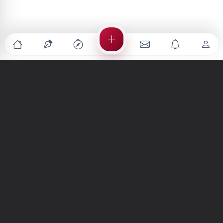
Türkiye'nin en büyük kültür sanat platformu
MENÜLER
Anasayfa
Keşfet
Şiirler
Hikayeler
Yazılar
İletiler
Forum
Nedir?
Ara