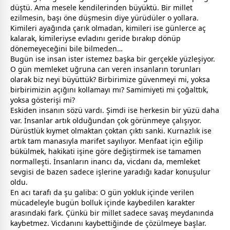
düştü. Ama mesele kendilerinden büyüktü. Bir millet
ezilmesin, başı öne düşmesin diye yürüdüler o yollara.
Kimileri ayağında çarık olmadan, kimileri ise günlerce aç
kalarak, kimileriyse evladını geride bırakıp dönüp
dönemeyeceğini bile bilmeden…
Bugün ise insan ister istemez başka bir gerçekle yüzleşiyor.
O gün memleket uğruna can veren insanların torunları
olarak biz neyi büyüttük? Birbirimize güvenmeyi mi, yoksa
birbirimizin açığını kollamayı mı? Samimiyeti mi çoğalttık,
yoksa gösterişi mi?
Eskiden insanın sözü vardı. Şimdi ise herkesin bir yüzü daha
var. İnsanlar artık olduğundan çok görünmeye çalışıyor.
Dürüstlük kıymet olmaktan çoktan çıktı sanki. Kurnazlık ise
artık tam manasıyla marifet sayılıyor. Menfaat için eğilip
bükülmek, hakikati işine göre değiştirmek ise tamamen
normalleşti. İnsanların inancı da, vicdanı da, memleket
sevgi
si de bazen sadece işlerine yaradığı kadar konuşulur
oldu.
En acı tarafı da şu galiba: O gün yokluk içinde verilen
mücadeleyle bugün bolluk içinde kaybedilen karakter
arasındaki fark. Çünkü bir millet sadece savaş meydanında
kaybetmez. Vicdanını kaybettiğinde de çözülmeye başlar.