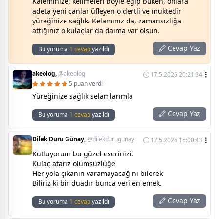
Kaleminize, kelimeleri böyle eğip büken, onlara
adeta yeni canlar üfleyen o dertli ve muktedir
yüreğinize sağlık. Kelamınız da, zamansızlığa
attığınız o kulaçlar da daima var olsun.
Cevap Yaz
Bu yoruma
1 cevap
yazıldı
akeolog,
@akeolog
17.5.2026 20:21:34
5 puan verdi
Yüreğinize sağlık selamlarımla
Cevap Yaz
Bu yoruma
1 cevap
yazıldı
Dilek Duru Günay,
@dilekdurugunay
17.5.2026 15:00:43
Kutluyorum bu güzel eserinizi.
Kulaç atarız ölümsüzlüğe
Her yola çıkanın varamayacağını bilerek
Biliriz ki bir duadır bunca verilen emek.
Cevap Yaz
Bu yoruma
1 cevap
yazıldı