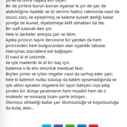
Şiirlerse ömre hayata kılıf biçen.
Bir de şiirlere burun kıvıran isyanlar ki şiir de şair de
alabildiğine itaatkâr ve öz verinin hadsiz rakımında nasıl da
özünü sözü ile eşleştirmiş ve kaleme kuvvet dediği kadar
yüreğe de kuvvet, diyebilmeye kefil olmaktan da öte.
Bir izafi tutanak iken şiir.
Hele ki darbeler almışsa şair ve iklim.
Ayıkla pirincin taşını dercesine bir yandan da hem
pirincinden hem bulgurundan olan isyankâr tabular.
Hatırşinas sözcüklere bel bağlayan:
El nasıl ki el üstünde.
Ve işte mademki iki el bir baş için.
Kalemse o iki elin ömürlük mevduat faizi.
Biçilen şiirler ve içilen imgeler nasıl da sarhoş eder şairi
hele ki kalemin nutku tutulup da kalem oynamadığında ve
işte aklını oynatan imgelere bir oyun bahçesi inşa edip
şiirden bir dünya yaratmanın hem muadili hem de o
muktedir ve münasip lisanı şairle örtüşen.
Ölümsüz olmadığı kadar şair ölümsüzlüğe ve boyutsuzluğa
da kulaç atan…