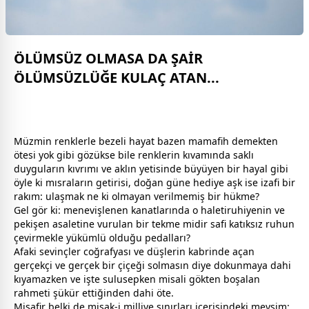
ÖLÜMSÜZ OLMASA DA ŞAİR
ÖLÜMSÜZLÜĞE KULAÇ ATAN...
Müzmin renklerle bezeli hayat bazen mamafih demekten
ötesi yok gibi gözükse bile renklerin kıvamında saklı
duyguların kıvrımı ve aklın yetisinde büyüyen bir hayal gibi
öyle ki mısraların getirisi, doğan güne hediye aşk ise izafi bir
rakım: ulaşmak ne ki olmayan verilmemiş bir hükme?
Gel gör ki: menevişlenen kanatlarında o haletiruhiyenin ve
pekişen asaletine vurulan bir tekme midir safi katıksız ruhun
çevirmekle yükümlü olduğu pedalları?
Afaki sevinçler coğrafyası ve düşlerin kabrinde açan
gerçekçi ve gerçek bir çiçeği solmasın diye dokunmaya dahi
kıyamazken ve işte sulusepken misali gökten boşalan
rahmeti şükür ettiğinden dahi öte.
Misafir belki de misak-i milliye sınırları içerisindeki mevsim: