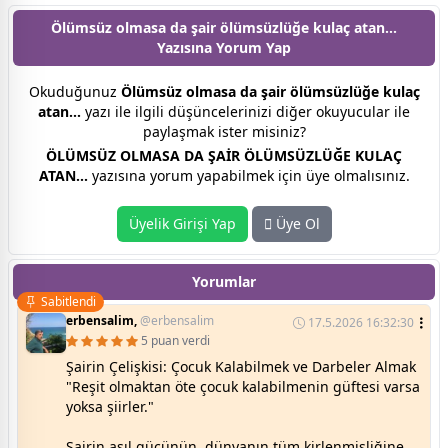
Ölümsüz olmasa da şair ölümsüzlüğe kulaç atan...
Yazısına
Yorum Yap
Okuduğunuz
Ölümsüz olmasa da şair ölümsüzlüğe kulaç
atan...
yazı ile ilgili düşüncelerinizi diğer okuyucular ile
paylaşmak ister misiniz?
ÖLÜMSÜZ OLMASA DA ŞAİR ÖLÜMSÜZLÜĞE KULAÇ
ATAN...
yazısına yorum yapabilmek için üye olmalısınız.
Üyelik Girişi Yap
Üye Ol
Yorumlar
Sabitlendi
erbensalim,
@erbensalim
17.5.2026 16:32:30
5 puan verdi
Şairin Çelişkisi: Çocuk Kalabilmek ve Darbeler Almak
"Reşit olmaktan öte çocuk kalabilmenin güftesi varsa
yoksa şiirler."
Şairin asıl gücünün, dünyanın tüm kirlenmişliğine