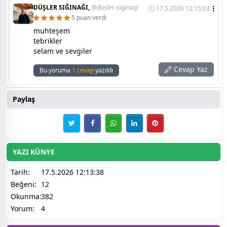
DÜŞLER SIĞINAĞI,
@dusler-siginagi
17.5.2026 12:15:03
5 puan verdi
muhteşem
tebrikler
selam ve sevgiler
Cevap Yaz
Bu yoruma
1 cevap
yazıldı
Paylaş
YAZI KÜNYE
Tarih:
17.5.2026 12:13:38
Beğeni:
12
Okunma:
382
Yorum:
4