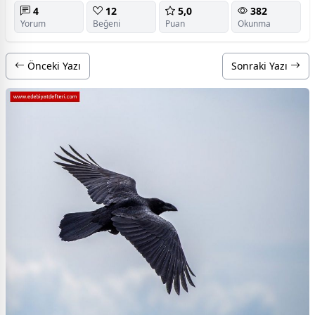
4
12
5,0
382
Yorum
Beğeni
Puan
Okunma
Önceki Yazı
Sonraki Yazı