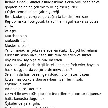
İnsansız değil iklimler aslında iklimsiz olsa bile insanlar ve
gaipten gelen ne çok mısra ile eşleşen şiirler.
Düşler
cennet
i elbet şairin yüreği.
Bir o kadar gerçekçi ve gerçeğin ta kendisi iken şair.
Reşit olmaktan öte çocuk kalabilmenin güftesi varsa yoksa
şiirler.
Ve aşk!
Muteber olan.
Muktedir olan.
Müstesna olan.
Ya, bir muadilin yoksa nereye varacaktır bu yol bu kelam?
Cüssesini aşan nice insan şiiri rencide eden ve şiirsel
boyutu yok sayıp şaire hücum eden.
Hazzına vakıf ya da değil üstelik hem ne fark eder, hayatın
hazzı duygularda ve şiirlerde mevcut ise?
Selamın da hası bazen geri dönümü olmayan bazen
kutsanmış coşkulardan araklanmış şiirler misali.
Öykündüğümüz.
Bir de öldürdüklerimiz.
Öz veri ile teveccüh gösterip önsezilerimizi coşturduğumuz
hatta konuşturduğumuz.
Öyküler deryalar gibi.