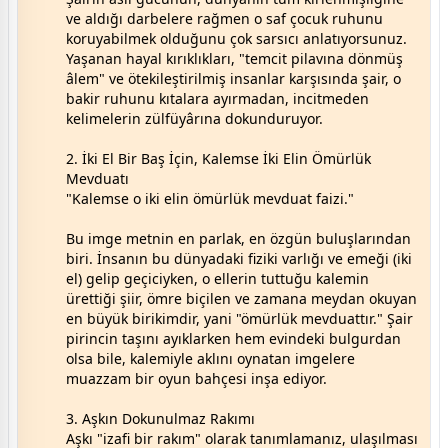
ve aldığı darbelere rağmen o saf çocuk ruhunu
koruyabilmek olduğunu çok sarsıcı anlatıyorsunuz.
Yaşanan hayal kırıklıkları, "temcit pilavına dönmüş
âlem" ve ötekileştirilmiş insanlar karşısında şair, o
bakir ruhunu kıtalara ayırmadan, incitmeden
kelimelerin zülfüyârına dokunduruyor.
2. İki El Bir Baş İçin, Kalemse İki Elin Ömürlük
Mevduatı
"Kalemse o iki elin ömürlük mevduat faizi."
Bu imge metnin en parlak, en özgün buluşlarından
biri. İnsanın bu dünyadaki fiziki varlığı ve emeği (iki
el) gelip geçiciyken, o ellerin tuttuğu kalemin
ürettiği şiir, ömre biçilen ve zamana meydan okuyan
en büyük birikimdir, yani "ömürlük mevduattır." Şair
pirincin taşını ayıklarken hem evindeki bulgurdan
olsa bile, kalemiyle aklını oynatan imgelere
muazzam bir oyun bahçesi inşa ediyor.
3. Aşkın Dokunulmaz Rakımı
Aşkı "izafi bir rakım" olarak tanımlamanız, ulaşılması