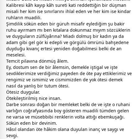
Kalibresi kâh kayıp kâh sureti kati reddettiğin bir düşman
misali her kim ise sınırlarını ihlal eden ve her kim ise kindar
ruhların muadili.
Şimdilik sökün eden bir güruh misafir eylediğim şu bakir
ruhu ayırmam mı ben kıtalara dokunmaz mıyım sözcüklerin
ve duyguların zülfüyârına? Miadı dolmuş bir kadın ya da
adam gibi gel gör ki edepli ve görgülü ömrünü bahşedene
duyduğu kıvanç ertesi yeniden doğabilmesi belki de an
meselesi.
Temcit pilavına dönmüş âlem.
Ey,
dost
um sen de bir âlemsin, demekle iştigal ve işte
sevdiklerimize verdiğimiz payeden de öte pay ettiklerimiz ve
rengimiz ve ismimiz ve cismimizden de yok ötesi demek
nasıl da yanlış bir tutum ötesi.
Ötesiz duygular.
Ötekileştirilmiş nice insan.
Darbe sonrası doğan bir memleket belki de ve işte o ruhani
varlığın coğrafyasında boy gösteren muadili tümden gelen
ne varsa ve müsebbibi renklerin volta attığı ebemkuşağı.
Sökün eden bir devinim.
Hâsıl olandan öte hâkim olana duyulan inanç ve saygı ve
sevgi
.