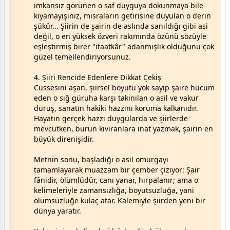
imkansız görünen o saf duyguya dokunmaya bile
kıyamayışınız, mısraların getirisine duyulan o derin
şükür... Şiirin de şairin de aslında sanıldığı gibi asi
değil, o en yüksek özveri rakımında özünü sözüyle
eşleştirmiş birer "itaatkâr" adanmışlık olduğunu çok
güzel temellendiriyorsunuz.
4. Şiiri Rencide Edenlere Dikkat Çekiş
Cüssesini aşan, şiirsel boyutu yok sayıp şaire hücum
eden o sığ güruha karşı takınılan o asil ve vakur
duruş, sanatın hakiki hazzını koruma kalkanıdır.
Hayatın gerçek hazzı duygularda ve şiirlerde
mevcutken, burun kıvıranlara inat yazmak, şairin en
büyük direnişidir.
Metnin sonu, başladığı o asil omurgayı
tamamlayarak muazzam bir çember çiziyor: Şair
fânidir, ölümlüdür, canı yanar, hırpalanır; ama o
kelimeleriyle zamansızlığa, boyutsuzluğa, yani
ölümsüzlüğe kulaç atar. Kalemiyle şiirden yeni bir
dünya yaratır.