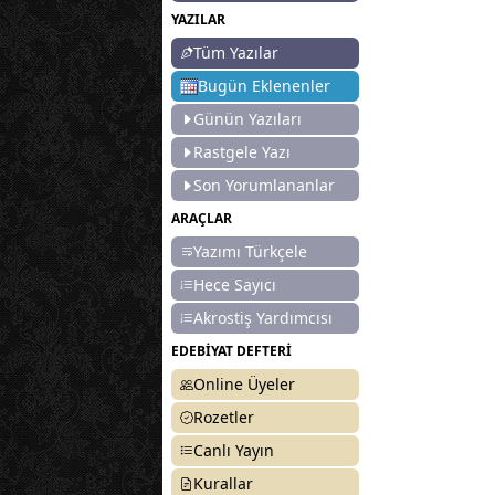
YAZILAR
Tüm Yazılar
Bugün Eklenenler
Günün Yazıları
Rastgele Yazı
Son Yorumlananlar
ARAÇLAR
Yazımı Türkçele
Hece Sayıcı
Akrostiş Yardımcısı
EDEBİYAT DEFTERİ
Online Üyeler
Rozetler
Canlı Yayın
Kurallar