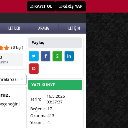
KAYIT OL
GİRİŞ YAP
İLETİLER
ARAMA
İLETİŞİM
Paylaş
( 8 kişi )
3
unma
nraki Yazı
YAZI KÜNYE
nız.
16.5.2026
Tarih:
03:37:37
 seçeneğini
Beğeni:
17
Okunma:
413
Yorum:
4