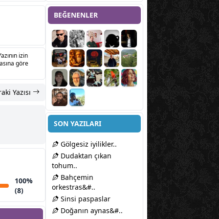
BEĞENENLER
Yazının izin
sasına göre
aki Yazısı
SON YAZILARI
Gölgesiz iyilikler..
Dudaktan çıkan
tohum..
Bahçemin
100%
orkestras&#..
(8)
Sinsi paspaslar
Doğanın aynas&#..