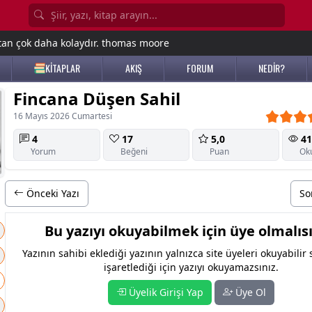
tan çok daha kolaydır. thomas moore
KİTAPLAR
AKIŞ
FORUM
NEDİR?
Fincana Düşen Sahil
16 Mayıs 2026 Cumartesi
4
17
5,0
41
Yorum
Beğeni
Puan
Ok
Önceki Yazı
So
Bu yazıyı okuyabilmek için üye olmalısı
Yazının sahibi eklediği yazının yalnızca site üyeleri okuyabilir
işaretlediği için yazıyı okuyamazsınız.
Üyelik Girişi Yap
Üye Ol