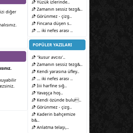
Yüzük izlerinde..
Zamanın sessiz tezg&..
izi diğer
Görünmez - çizg..
Fincana düşen s..
alısınız.
... iki nefes arası ..
POPÜLER YAZILARI
''kusur avcısı'..
Zamanın sessiz tezg&..
sınız.
Kendi yarasına üfley..
... iki nefes arası ..
kuyabilir
İiii harfine sığ..
ezsiniz.
Yavaşça hoş..
Kendi özünde bulu..
Görünmez - çizg..
Kaderin bahçemize
b&..
Anlatma telaşı,..