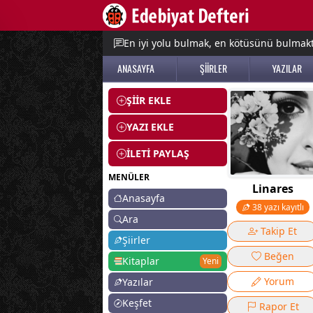
e menu
En iyi yolu bulmak, en kötüsünü bulmak
ANASAYFA
ŞİİRLER
YAZILAR
ŞİİR EKLE
YAZI EKLE
İLETİ PAYLAŞ
MENÜLER
Linares
Anasayfa
38 yazı kayıtlı
Ara
Takip Et
Şiirler
Beğen
Kitaplar
Yeni
Yorum
Yazılar
Keşfet
Rapor Et