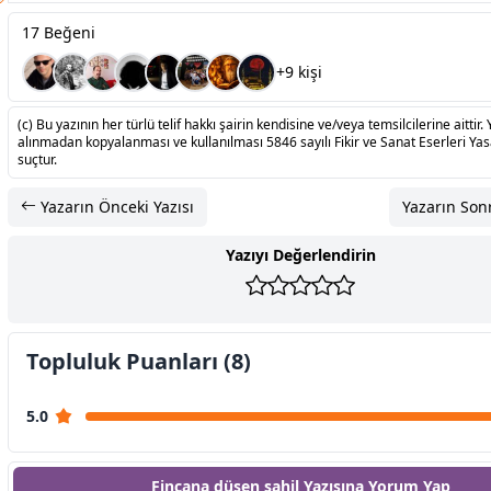
17 Beğeni
+9 kişi
(c) Bu yazının her türlü telif hakkı şairin kendisine ve/veya temsilcilerine aittir. 
alınmadan kopyalanması ve kullanılması 5846 sayılı Fikir ve Sanat Eserleri Ya
suçtur.
Yazarın Önceki Yazısı
Yazarın Sonr
Yazıyı Değerlendirin
Topluluk Puanları (8)
5.0
Fincana düşen sahil Yazısına
Yorum Yap