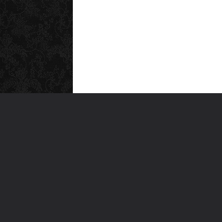
MEN
Anas
Türkiye'nin en büyük kültür sanat
Şiirl
platformu
Yazı
For
Ara