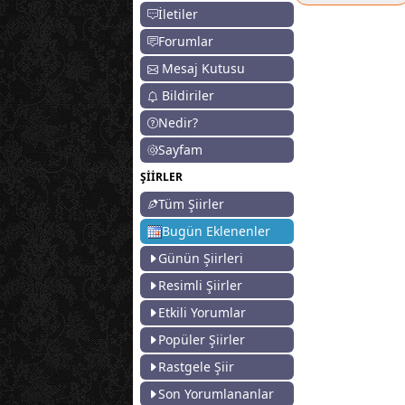
İletiler
Forumlar
Mesaj Kutusu
Bildiriler
Nedir?
Sayfam
ŞİİRLER
Tüm Şiirler
Bugün Eklenenler
Günün Şiirleri
Resimli Şiirler
Etkili Yorumlar
Popüler Şiirler
Rastgele Şiir
Son Yorumlananlar