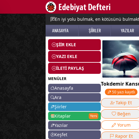
e menu
En iyi yolu bulmak, en kötüsünü bulmak
ANASAYFA
ŞİİRLER
YAZILAR
ŞİİR EKLE
YAZI EKLE
İLETİ PAYLAŞ
MENÜLER
Tokdemir Kans
Anasayfa
50 yazı kayıtlı
Ara
Takip Et
Şiirler
Beğen
Kitaplar
Yeni
Yorum
Yazılar
Keşfet
Rapor Et