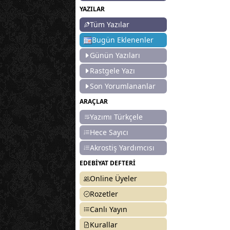
YAZILAR
Tüm Yazılar
Bugün Eklenenler
Günün Yazıları
Rastgele Yazı
Son Yorumlananlar
ARAÇLAR
Yazımı Türkçele
Hece Sayıcı
Akrostiş Yardımcısı
EDEBİYAT DEFTERİ
Online Üyeler
Rozetler
Canlı Yayın
Kurallar