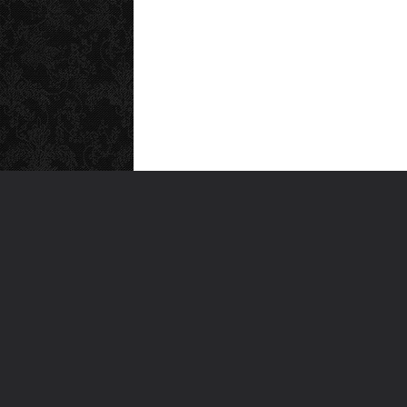
MEN
Anas
Türkiye'nin en büyük kültür sanat
Şiirl
platformu
Yazı
For
Ara