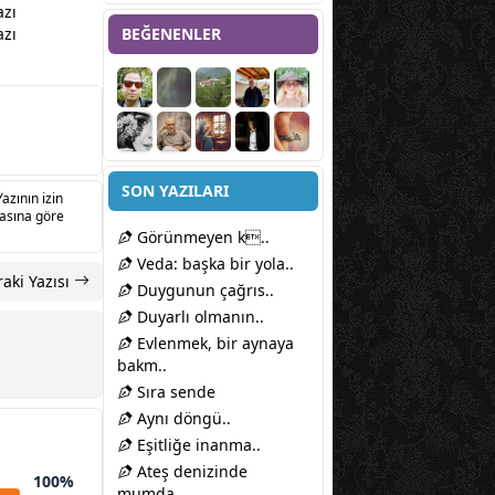
azı
azı
BEĞENENLER
SON YAZILARI
Yazının izin
sasına göre
Görünmeyen k..
Veda: başka bir yola..
aki Yazısı
Duygunun çağrıs..
Duyarlı olmanın..
Evlenmek, bir aynaya
bakm..
Sıra sende
Aynı döngü..
Eşitliğe inanma..
Ateş denizinde
100%
mumda..