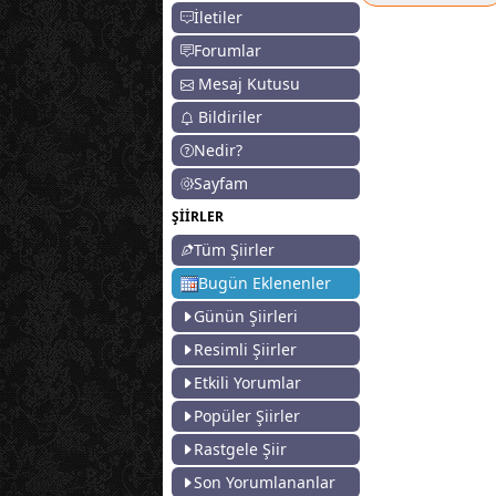
İletiler
Forumlar
Mesaj Kutusu
Bildiriler
Nedir?
Sayfam
ŞİİRLER
Tüm Şiirler
Bugün Eklenenler
Günün Şiirleri
Resimli Şiirler
Etkili Yorumlar
Popüler Şiirler
Rastgele Şiir
Son Yorumlananlar