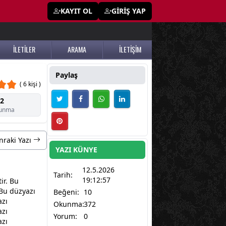
KAYIT OL
GİRİŞ YAP
İLETİLER
ARAMA
İLETİŞİM
Paylaş
( 6 kişi )
2
unma
nraki Yazı
YAZI KÜNYE
12.5.2026
Tarih:
19:12:57
ir. Bu
 Bu düzyazı
Beğeni:
10
azı
Okunma:
372
azı
Yorum:
0
azı