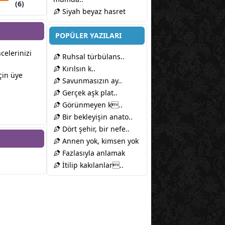
(6)
Siyah beyaz hasret
POPÜLER YAZILARI
ncelerinizi
Ruhsal türbülans..
Kırılsın k..
çin üye
Savunmasızın ay..
Gerçek aşk plat..
Görünmeyen k..
Bir bekleyişin anato..
Dört şehir, bir nefe..
Annen yok, kimsen yok
Fazlasıyla anlamak
İtilip kakılanlar..